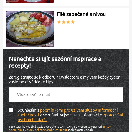
Filé zapečené s nivou
Nenechte si ujít sezónní inspirace a
recepty!
Zaregistrujte se k odběru newsletteru a my vám každý týden
zašleme osvědčené tipy.
Souhlasím s
podmínkami pro užívání služby informační
společnosti
a seznámil/a jsem se s informací o
zpracování
osobních údajů
.
Tato stránka využívá služeb Google reCAPTCHA, na kterou se vztahují
Smluvní
podmínky
a
Zásady ochrany osobních údajů
společnosti Google.