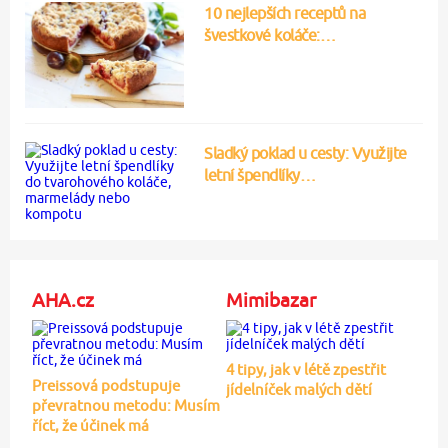
10 nejlepších receptů na
švestkové koláče:…
Sladký poklad u cesty: Využijte
letní špendlíky…
AHA.cz
Mimibazar
4 tipy, jak v létě zpestřit
Preissová podstupuje
jídelníček malých dětí
převratnou metodu: Musím
říct, že účinek má