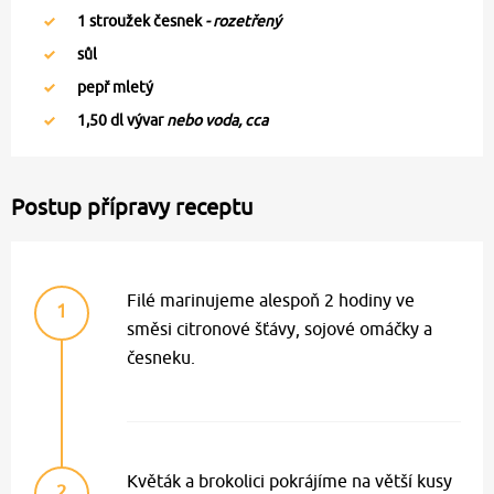
1
stroužek česnek
- rozetřený
sůl
pepř mletý
1,50
dl vývar
nebo voda, cca
Postup přípravy receptu
Filé marinujeme alespoň 2 hodiny ve
1
směsi citronové šťávy, sojové omáčky a
česneku.
Květák a brokolici pokrájíme na větší kusy
2