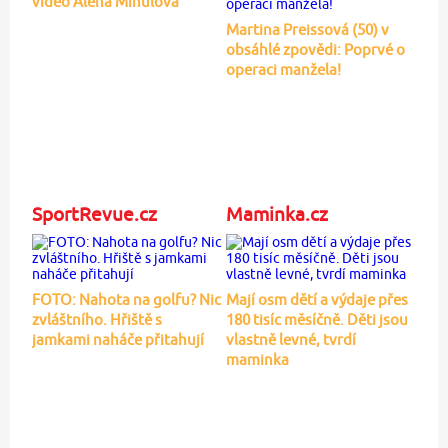
video Alena Mihulová
Martina Preissová (50) v
obsáhlé zpovědi: Poprvé o
operaci manžela!
SportRevue.cz
Maminka.cz
FOTO: Nahota na golfu? Nic
Mají osm dětí a výdaje přes
zvláštního. Hřiště s
180 tisíc měsíčně. Děti jsou
jamkami naháče přitahují
vlastně levné, tvrdí
maminka