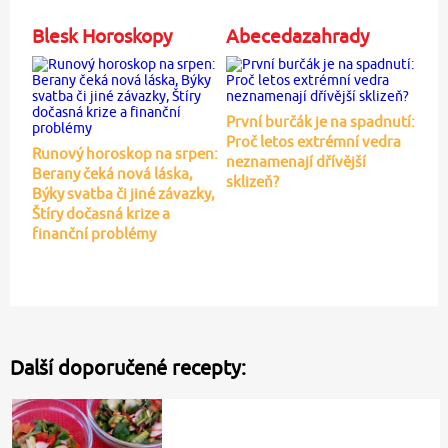
Blesk Horoskopy
Abecedazahrady
První burčák je na spadnutí:
Proč letos extrémní vedra
Runový horoskop na srpen:
neznamenají dřívější
Berany čeká nová láska,
sklizeň?
Býky svatba či jiné závazky,
Štíry dočasná krize a
finanční problémy
Další doporučené recepty: