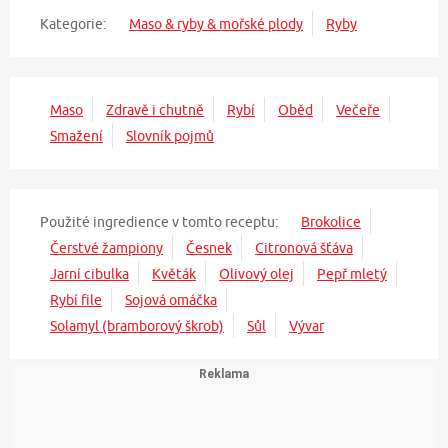
Kategorie:
Maso & ryby & mořské plody
Ryby
Maso
Zdravě i chutně
Rybí
Oběd
Večeře
Smažení
Slovník pojmů
Použité ingredience v tomto receptu:
Brokolice
Čerstvé žampiony
Česnek
Citronová šťáva
Jarní cibulka
Květák
Olivový olej
Pepř mletý
Rybí file
Sojová omáčka
Solamyl (bramborový škrob)
Sůl
Vývar