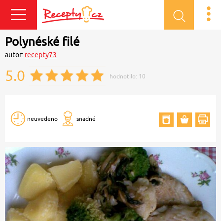
Přihlásit se
Polynéské filé
autor:
recepty73
5.0
hodnotilo:
10
neuvedeno
snadné