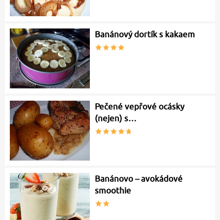
Banánový dortík s kakaem
Pečené vepřové ocásky
(nejen) s…
Banánovo – avokádové
smoothie