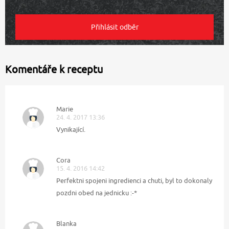
Komentáře k receptu
Marie
24. 4. 2017 13:36
Vynikající.
Cora
15. 4. 2016 14:42
Perfektni spojeni ingredienci a chuti, byl to dokonaly
pozdni obed na jednicku :-*
Blanka