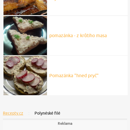
pomazánka - z krůtího masa
Pomazánka "hned pryč"
Recepty.cz
Polynéské filé