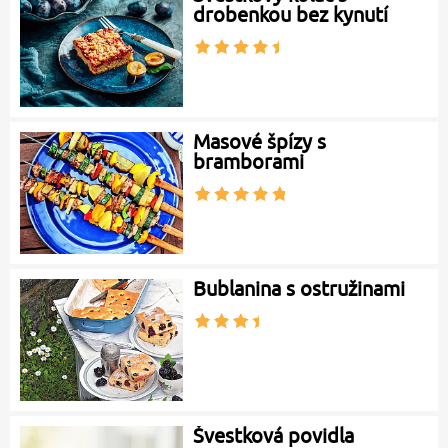
drobenkou bez kynutí
Masové špízy s
bramborami
Bublanina s ostružinami
Švestková povidla