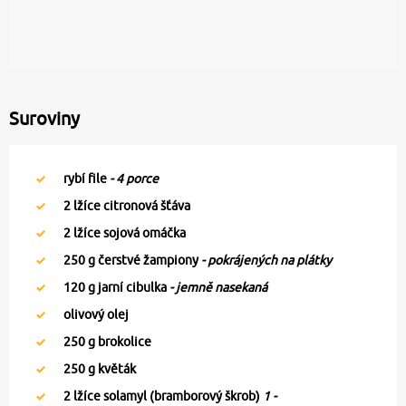
Suroviny
rybí file
- 4 porce
2
lžíce citronová šťáva
2
lžíce sojová omáčka
250
g čerstvé žampiony
- pokrájených na plátky
120
g jarní cibulka
- jemně nasekaná
olivový olej
250
g brokolice
250
g květák
2
lžíce solamyl (bramborový škrob)
1 -