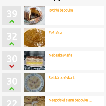
Rychlá bábovka
39
Fežoáda
32
Nebeská Máňa
30
Selská polévka II.
30
Neapolská slaná bábovka …
22