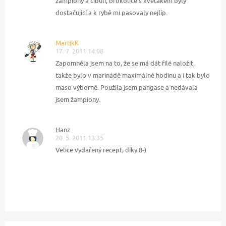
žampiony a cibuli, brokolice s květákem byly
dostačující a k rybě mi pasovaly nejlíp.
MartikK
17. 7. 2011 14:08
Zapomněla jsem na to, že se má dát filé naložit,
takže bylo v marinádě maximálně hodinu a i tak bylo
maso výborné. Použila jsem pangase a nedávala
jsem žampiony.
Hanz
20. 5. 2011 13:35
Velice vydařený recept, díky 8-)