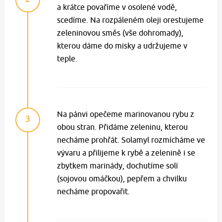
a krátce povaříme v osolené vodě,
scedíme. Na rozpáleném oleji orestujeme
zeleninovou směs (vše dohromady),
kterou dáme do misky a udržujeme v
teple.
Na pánvi opečeme marinovanou rybu z
3
obou stran. Přidáme zeleninu, kterou
necháme prohřát. Solamyl rozmícháme ve
vývaru a přilijeme k rybě a zelenině i se
zbytkem marinády, dochutíme solí
(sojovou omáčkou), pepřem a chvilku
necháme propovařit.