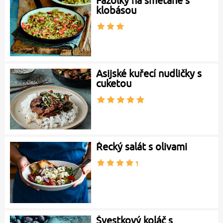
Fazolky na smetaně s
klobásou
Asijské kuřecí nudličky s
cuketou
Řecký salát s olivami
Švestkový koláč s