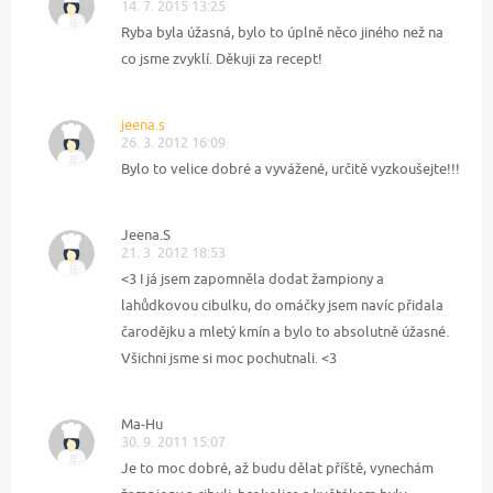
14. 7. 2015 13:25
Ryba byla úžasná, bylo to úplně něco jiného než na
co jsme zvyklí. Děkuji za recept!
jeena.s
26. 3. 2012 16:09
Bylo to velice dobré a vyvážené, určitě vyzkoušejte!!!
Jeena.S
21. 3. 2012 18:53
<3 I já jsem zapomněla dodat žampiony a
lahůdkovou cibulku, do omáčky jsem navíc přidala
čarodějku a mletý kmín a bylo to absolutně úžasné.
Všichni jsme si moc pochutnali. <3
Ma-Hu
30. 9. 2011 15:07
Je to moc dobré, až budu dělat příště, vynechám