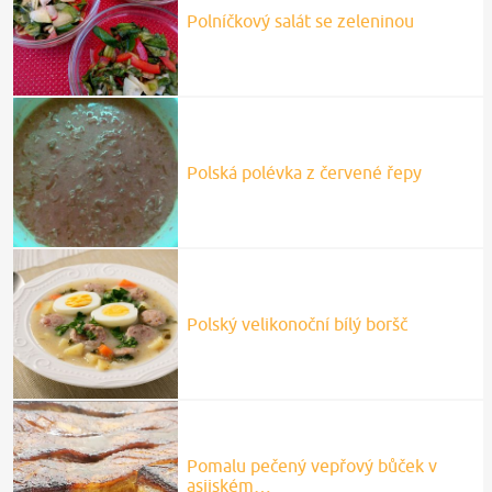
Polníčkový salát se zeleninou
Polská polévka z červené řepy
Polský velikonoční bílý boršč
Pomalu pečený vepřový bůček v
asijském…