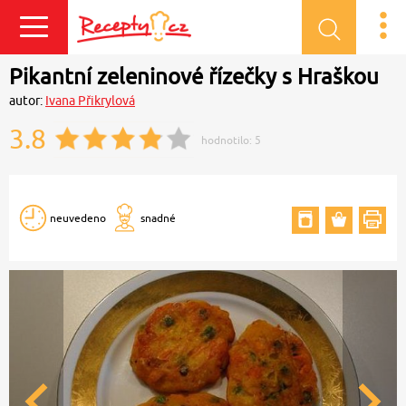
Přihlásit se
Pikantní zeleninové řízečky s Hraškou
autor:
Ivana Přikrylová
3.8
hodnotilo:
5
neuvedeno
snadné