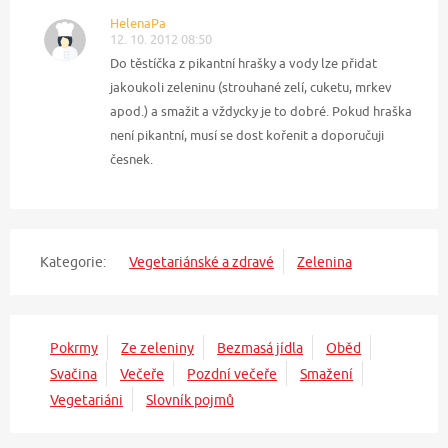
HelenaPa
12. 10. 2012 08:50
Do těstíčka z pikantní hrašky a vody lze přidat
jakoukoli zeleninu (strouhané zelí, cuketu, mrkev
apod.) a smažit a vždycky je to dobré. Pokud hraška
není pikantní, musí se dost kořenit a doporučuji
česnek.
Kategorie:
Vegetariánské a zdravé
Zelenina
Pokrmy
Ze zeleniny
Bezmasá jídla
Oběd
Svačina
Večeře
Pozdní večeře
Smažení
Vegetariáni
Slovník pojmů