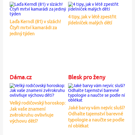
4 tipy, jak v létě zpestřit
Laďa Kerndl (81) v slzách!
jídelníček malých dětí
Čtyři mrtví kamarádi za
jediný týden
Dáma.cz
Blesk pro ženy
Velký rodičovský horoskop:
Jaké barvy vám nejvíc sluší?
Jak vaše znamení
Odhalte tajemství barevné
zvěrokruhu ovlivňuje
typologie a naučte se podle
výchovu dětí?
ní oblékat