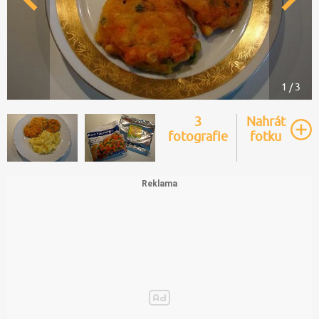
1 / 3
3
Nahrát
fotografie
fotku