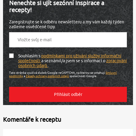
Nenechte si ujít sezónní inspirace a
recepty!
Zaregistrujte se k odběru newsletteru a my vám každý týden
zašleme osvědčené tipy.
Souhlasím s
podmínkami pro užívání služby informační
společnosti
a seznámil/a jsem se s informací o
zpracování
osobních údajů
.
Tato stránka využívá služeb Google reCAPTCHA, na kterou se vztahují
Smluvní
podmínky
a
Zásady ochrany osobních údajů
společnosti Google.
Komentáře k receptu