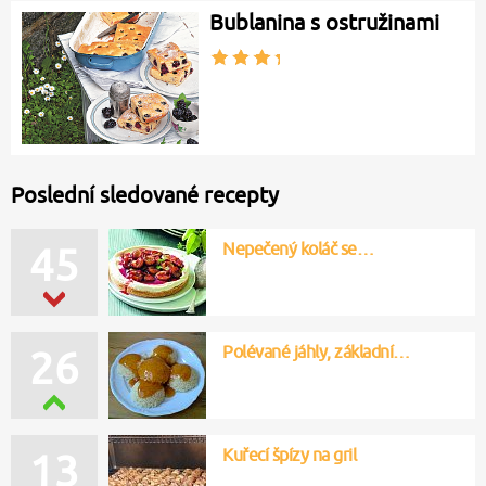
Bublanina s ostružinami
Poslední sledované recepty
Nepečený koláč se…
45
Polévané jáhly, základní…
26
Kuřecí špízy na gril
13