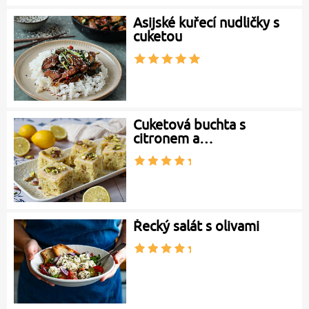
Asijské kuřecí nudličky s
cuketou
Cuketová buchta s
citronem a…
Řecký salát s olivami