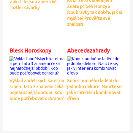
KVÍZ: Léto s kovbojem.
v akci. To jsou americké
Znáte příběh Honzy a
roztleskávačky
Doubravky tak dobře, jak si
myslíte? Prověřte své
znalosti
Blesk Horoskopy
Abecedazahrady
Výklad andělských karet na
Konec nudného ladění do
srpen: Tato 3 znamení čeká
jednoho dekoru: Naučte se,
nejnáročnější období. Kdo
jak v interiéru kombinovat
bude potřebovat ochranu?
dřevo