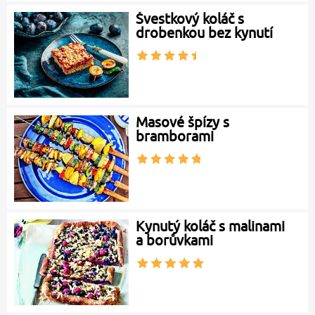
Švestkový koláč s
drobenkou bez kynutí
Masové špízy s
bramborami
Kynutý koláč s malinami
a borůvkami