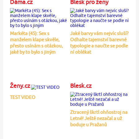
Dáma.cz
Blesk pro ženy
Markéta (45): Sex s
Jaké barvy vám nejvíc sluší?
manželem klape skvěle,
Odhalte tajemství barevné
přesto usínám s otázkou,
typologie a naučte se podle
jaké by to bylo s jiným
ní oblékat
Ženy.cz
Blesk.cz
TEST VIDEO
Ztracený škrtl ohňostroj na
Letné! Ještě nezačal a už
boduje u Pražanů