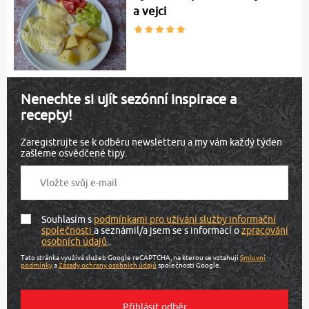
a vejci
Nenechte si ujít sezónní inspirace a
recepty!
Zaregistrujte se k odběru newsletteru a my vám každý týden
zašleme osvědčené tipy.
Souhlasím s
podmínkami pro užívání služby informační
společnosti
a seznámil/a jsem se s informací o
zpracování
osobních údajů
.
Tato stránka využívá služeb Google reCAPTCHA, na kterou se vztahují
Smluvní
podmínky
a
Zásady ochrany osobních údajů
společnosti Google.