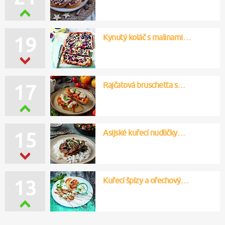
Kynutý koláč s malinami…
19
Rajčatová bruschetta s…
17
Asijské kuřecí nudličky…
15
Kuřecí špízy a ořechový…
13