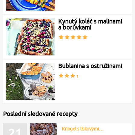
Kynutý koláč s malinami
a borůvkami
Bublanina s ostružinami
Poslední sledované recepty
Kringel s lískovými…
21