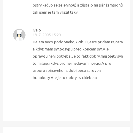
ostrý kečup se zeleninou) a zůstalo mi pár žampionů
tak jsem je tam vrazil taky.
iva p
18. 7. 2005 15:29
Delam neco podobneho,k cibuli jeste pridam rajcata
a kdyz mam syr,posypu pred koncem syr.Ale
opravdu neni potreba.Je to fakt dobry,muj 5lety syn
to miluje,i kdyz pro nej nedavam horcici.A pro
usporu spinaveho nadobi,pecu zaroven
brambory.Ale je to dobry i s chlebem.