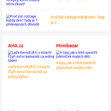
Proč jíst cottage každý den? Tady
je 7…
AHA.cz
Mimibazar
4 tipy, jak v létě zpestřit
Laďa Kerndl (81) v slzách!
jídelníček malých dětí
Čtyři mrtví kamarádi za
jediný týden