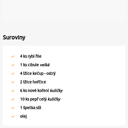
Suroviny
4
ks rybí file
1
ks cibule
velká
4
lžíce kečup - ostrý
2
lžíce hořčice
6
ks nové koření
kuličky
10
ks pepř celý
kuličky
1
špetka sůl
olej