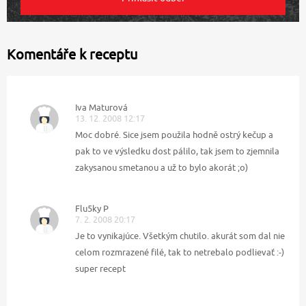
Komentáře k receptu
Iva Maturová
13. 12. 2008 12:17
Moc dobré. Sice jsem použila hodně ostrý kečup a
pak to ve výsledku dost pálilo, tak jsem to zjemnila
zakysanou smetanou a už to bylo akorát ;o)
Flu5ky P
7. 2. 2008 20:17
Je to vynikajúce. Všetkým chutilo. akurát som dal nie
celom rozmrazené filé, tak to netrebalo podlievať :-)
super recept