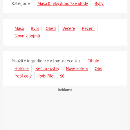
Kategorie:
Maso & ryby & mořské plody
Ryby
Maso
Rybí
Oběd
Večeře
Pečení
Slovník pojmů
Použité ingredience v tomto receptu:
Cibule
Hořčice
Kečup - ostrý
Nové koření
Olej
Pepř celý
Rybí file
Sůl