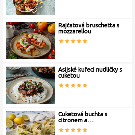
Rajčatová bruschetta s
mozzarellou
Asijské kuřecí nudličky s
cuketou
Cuketová buchta s
citronem a…