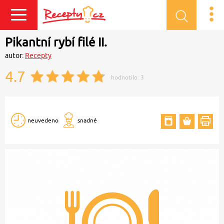
Přihlásit se
Pikantní rybí filé II.
autor:
Recepty
4.7
hodnotilo:
3
neuvedeno
snadné