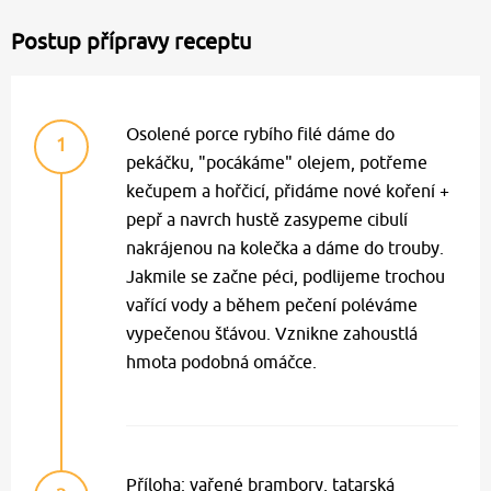
Postup přípravy receptu
Osolené porce rybího filé dáme do
1
pekáčku, "pocákáme" olejem, potřeme
kečupem a hořčicí, přidáme nové koření +
pepř a navrch hustě zasypeme cibulí
nakrájenou na kolečka a dáme do trouby.
Jakmile se začne péci, podlijeme trochou
vařící vody a během pečení poléváme
vypečenou šťávou. Vznikne zahoustlá
hmota podobná omáčce.
Příloha: vařené brambory, tatarská