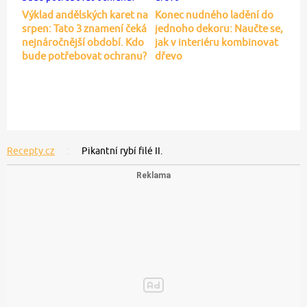
Výklad andělských karet na
Konec nudného ladění do
srpen: Tato 3 znamení čeká
jednoho dekoru: Naučte se,
nejnáročnější období. Kdo
jak v interiéru kombinovat
bude potřebovat ochranu?
dřevo
Recepty.cz
Pikantní rybí filé II.