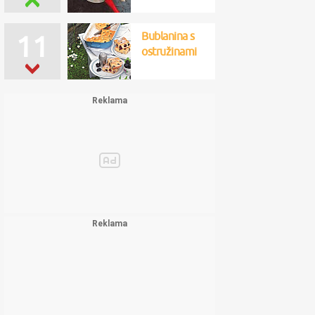
Bublanina s
11
ostružinami