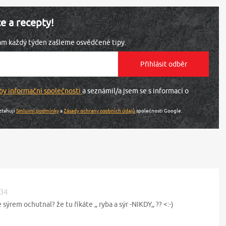
ce a recepty!
vám každý týden zašleme osvědčené tipy.
by informační společnosti
a seznámil/a jsem se s informací o
ztahují
Smluvní podmínky
a
Zásady ochrany osobních údajů
společnosti Google.
:34
sýrem ochutnal? že tu říkáte ,, ryba a sýr -NIKDY,, ?? <:-)