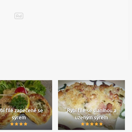
bí filé zapečené se
Rybí file se slaninou a
sýrem
uzeným sýrem