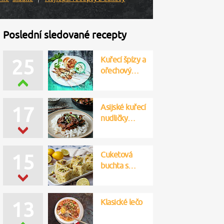
Poslední sledované recepty
Kuřecí špízy a
25
ořechový…
Asijské kuřecí
17
nudličky…
Cuketová
15
buchta s…
Klasické lečo
13