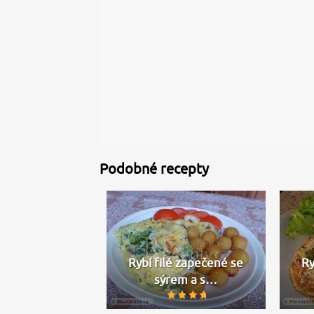
Podobné recepty
Rybí filé zapečené se
Ry
sýrem a s…