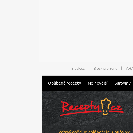
|
|
Blesk.cz
Blesk pro ženy
AHA
Oblíbené recepty
Nejnovější
Suroviny
Zdravý oběd
Rychlá večeře
Chuťovky