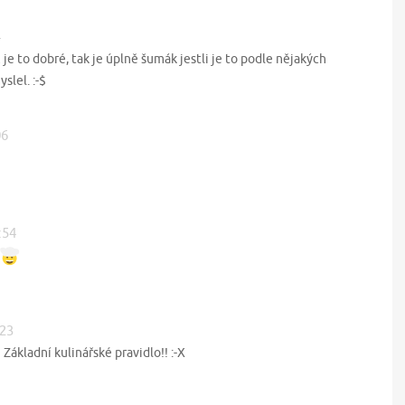
4
je to dobré, tak je úplně šumák jestli je to podle nějakých
slel. :-$
06
:54
:23
 Základní kulinářské pravidlo!! :-X