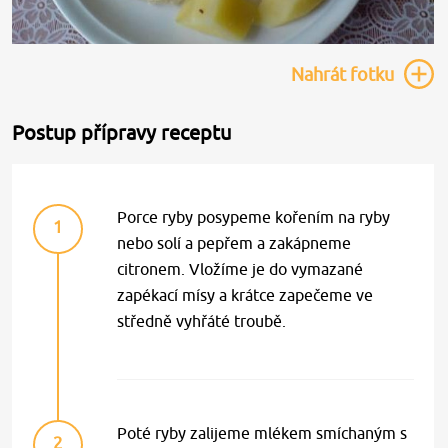
Nahrát
fotku
Postup přípravy receptu
Porce ryby posypeme kořením na ryby
1
nebo solí a pepřem a zakápneme
citronem. Vložíme je do vymazané
zapékací mísy a krátce zapečeme ve
středně vyhřáté troubě.
Poté ryby zalijeme mlékem smíchaným s
2