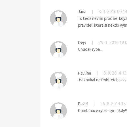
|
3. 3. 2016 00:1
Jana
To teda nevím proč ne, když 
pravidel, která si někdo vymy
|
29. 1. 2016 19:
Dejv
Chudák ryba...
|
8. 9. 2014 13
Pavlína
Jsi koukal na Pohlreicha co
|
26. 8. 2014 13
Pavel
Kombinace ryba - sýr nikdy!!