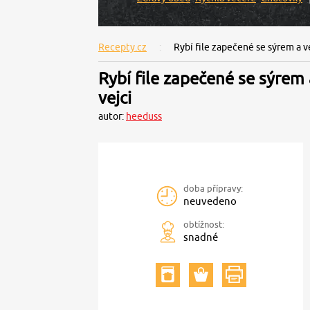
Recepty.cz
Rybí file zapečené se sýrem a v
Rybí file zapečené se sýrem
vejci
autor:
heeduss
doba přípravy:
neuvedeno
obtížnost:
snadné