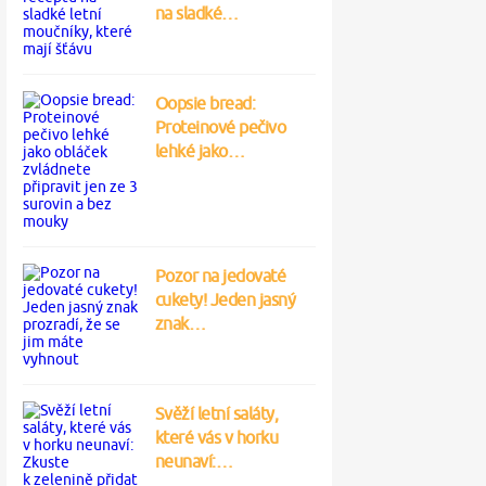
na sladké…
Oopsie bread:
Proteinové pečivo
lehké jako…
Pozor na jedovaté
cukety! Jeden jasný
znak…
Svěží letní saláty,
které vás v horku
neunaví:…