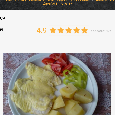
Zavařování okurek
ejci
 a
4.9
hodnotilo:
406