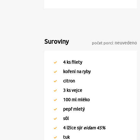
Suroviny
počet porcí:
neuvedeno
4
ks filety
koření na ryby
citron
3
ks vejce
100
ml mléko
pepř mletý
sůl
4
lžíce sýr
eidam 45%
tuk