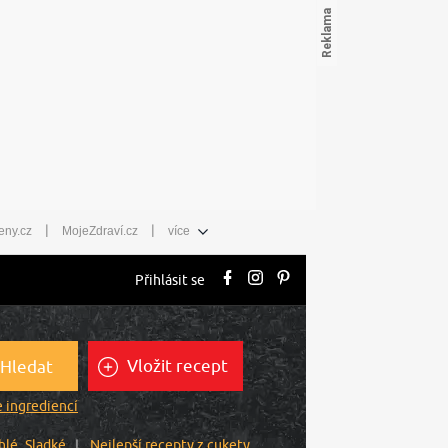
|
|
eny.cz
MojeZdraví.cz
více
Přihlásit se
Vložit recept
Hledat
 ingrediencí
hlé
Sladké
Nejlepší recepty z cukety