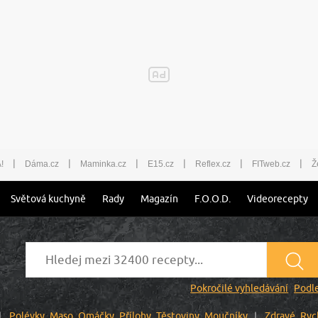
|
|
|
|
|
|
!
Dáma.cz
Maminka.cz
E15.cz
Reflex.cz
FITweb.cz
Ž
Světová kuchyně
Rady
Magazín
F.O.O.D.
Videorecepty
Pokročilé vyhledávání
Podle
Polévky
Maso
Omáčky
Přílohy
Těstoviny
Moučníky
Zdravé
Ryc