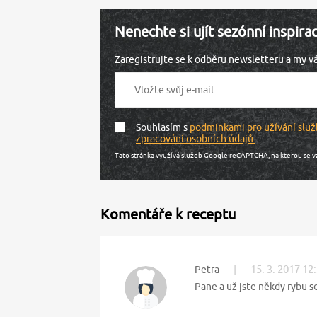
Nenechte si ujít sezónní inspira
Zaregistrujte se k odběru newsletteru a my 
Souhlasím s
podmínkami pro užívání služ
zpracování osobních údajů
.
Tato stránka využívá služeb Google reCAPTCHA, na kterou se v
Komentáře k receptu
|
15. 3. 2017 12
Petra
Pane a už jste někdy rybu se 