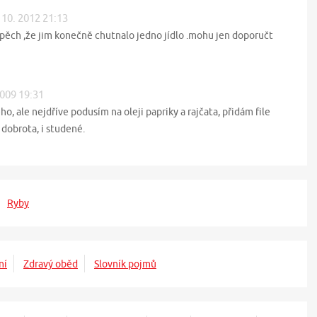
 10. 2012 21:13
pěch ,že jim konečně chutnalo jedno jídlo .mohu jen doporučt
2009 19:31
 ale nejdříve podusím na oleji papriky a rajčata, přidám file
 dobrota, i studené.
Ryby
ní
Zdravý oběd
Slovník pojmů