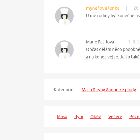
mynařová lenka
|
26.
U mé rodiny byl konečně ús
|
1. 8. 
Marie Fatrlová
Občas dělám něco podobného,
a na konec vejce. Je to také
Kategorie:
Maso & ryby & mořské plody
Maso
Rybí
Oběd
Večeře
Peče