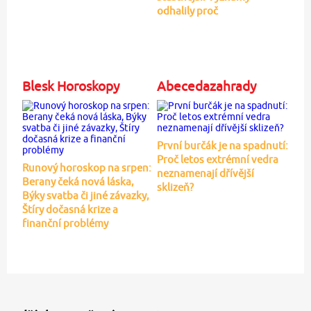
odhalily proč
Blesk Horoskopy
Abecedazahrady
První burčák je na spadnutí:
Proč letos extrémní vedra
Runový horoskop na srpen:
neznamenají dřívější
Berany čeká nová láska,
sklizeň?
Býky svatba či jiné závazky,
Štíry dočasná krize a
finanční problémy