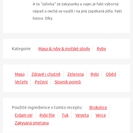
A ta "zálivka" ze zakysanky a vajec je fakt výborný
nápad a nechá se využít i na jiná zapékaná jídla. Fakt
bezva. Díky.
Kategorie:
Maso & ryby & mořské plody
Ryby
Maso
Zdravě i chutně
Zelenina
Rybí
Oběd
Večeře
Pečení
Slovník pojmů
Použité ingredience v tomto receptu:
Brokolice
Eidam sýr
Rybí file
Tuk
Vegeta
Vejce
Zakysaná smetana