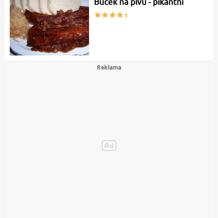
Bůček na pivu - pikantní