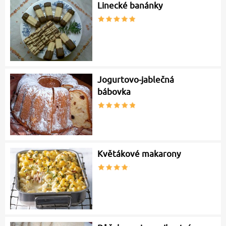
Linecké banánky
Jogurtovo-jablečná
bábovka
Květákové makarony