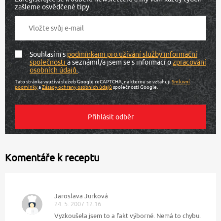
zašleme osvědčené tipy.
Souhlasím s
podmínkami pro užívání služby informační
společnosti
a seznámil/a jsem se s informací o
zpracování
osobních údajů
.
Tato stránka využívá služeb Google reCAPTCHA, na kterou se vztahují
Smluvní
podmínky
a
Zásady ochrany osobních údajů
společnosti Google.
Komentáře k receptu
Jaroslava Jurková
24. 5. 2007 12:16
Vyzkoušela jsem to a fakt výborné. Nemá to chybu.