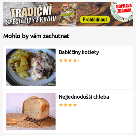
Mohlo by vám zachutnat
Babiččiny kotlety
Nejjednodušší chleba