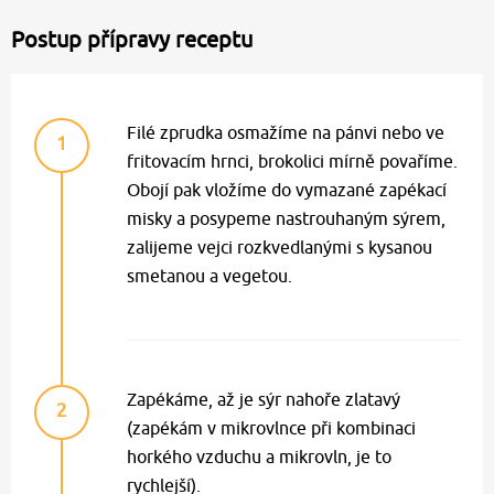
Postup přípravy receptu
Filé zprudka osmažíme na pánvi nebo ve
1
fritovacím hrnci, brokolici mírně povaříme.
Obojí pak vložíme do vymazané zapékací
misky a posypeme nastrouhaným sýrem,
zalijeme vejci rozkvedlanými s kysanou
smetanou a vegetou.
Zapékáme, až je sýr nahoře zlatavý
2
(zapékám v mikrovlnce při kombinaci
horkého vzduchu a mikrovln, je to
rychlejší).