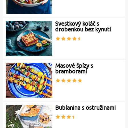
Švestkový koláč s
drobenkou bez kynutí
Masové špízy s
bramborami
Bublanina s ostružinami