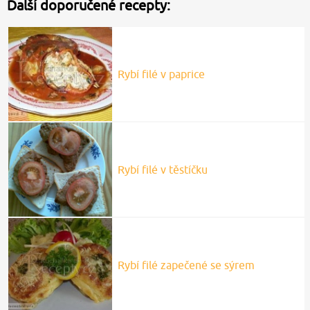
Další doporučené recepty:
Rybí filé v paprice
Rybí filé v těstíčku
Rybí filé zapečené se sýrem