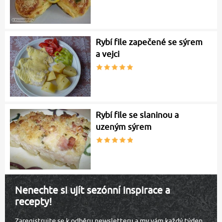
Rybí file zapečené se sýrem
a vejci
Rybí file se slaninou a
uzeným sýrem
Nenechte si ujít sezónní inspirace a
recepty!
Zaregistrujte se k odběru newsletteru a my vám každý týden