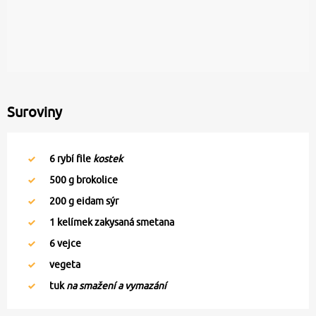
Suroviny
6
rybí file
kostek
500
g brokolice
200
g eidam sýr
1
kelímek zakysaná smetana
6
vejce
vegeta
tuk
na smažení a vymazání