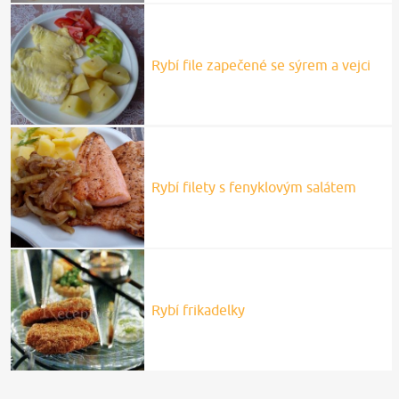
Rybí file zapečené se sýrem a vejci
Rybí filety s fenyklovým salátem
Rybí frikadelky