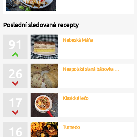
Poslední sledované recepty
Nebeská Máňa
91
Neapolská slaná bábovka …
26
Klasické lečo
17
Turnedo
16