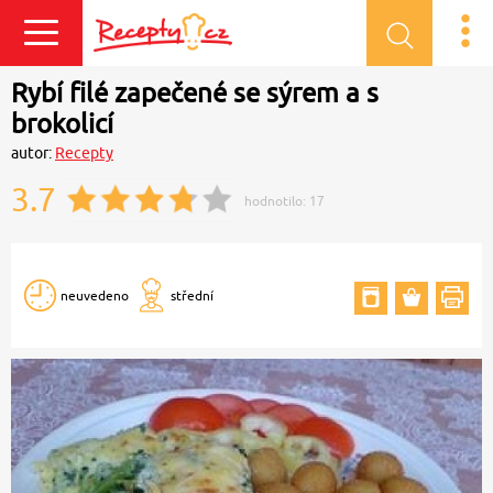
Přihlásit se
Rybí filé zapečené se sýrem a s
brokolicí
autor:
Recepty
3.7
hodnotilo:
17
neuvedeno
střední