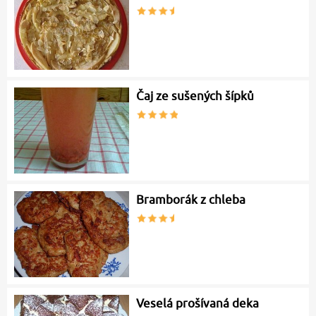
Čaj ze sušených šípků
Bramborák z chleba
Veselá prošívaná deka