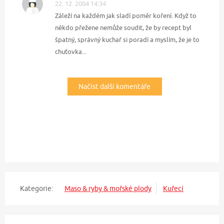
22. 12. 2004 14:34
Záleží na každém jak sladí poměr koření. Když to
někdo přežene nemůže soudit, že by recept byl
špatný, správný kuchař si poradí a myslím, že je to
chuťovka...
Načíst další komentáře
Kategorie:
Maso & ryby & mořské plody
Kuřecí