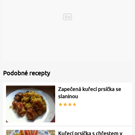
Podobné recepty
Zapečená kuřecí prsíčka se
slaninou
Kuřecí prsíčka s chřestem v