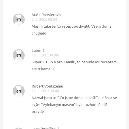
Máša Preislerová
2. 6. 2005 08:04
Musím také tento recept pochválit. Všem doma
chutnalo.
Lubor 2
15. 5. 2005 06:06
Super :-D. Jo a pro Kamilu, to nebude asi receptem,
ale rukama :-(
Robert Vontszemű
23. 2. 2005 14:44
Nazval jsem to:" Co jsme doma nenašli",ale žena se
svým "Vylekaným masem" byla rozhodně blíž
pravdě...
Jana Řezníčková