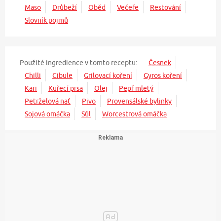
Maso
Drůbeží
Oběd
Večeře
Restování
Slovník pojmů
Použité ingredience v tomto receptu:
Česnek
Chilli
Cibule
Grilovací koření
Gyros koření
Kari
Kuřecí prsa
Olej
Pepř mletý
Petrželová nať
Pivo
Provensálské bylinky
Sojová omáčka
Sůl
Worcestrová omáčka