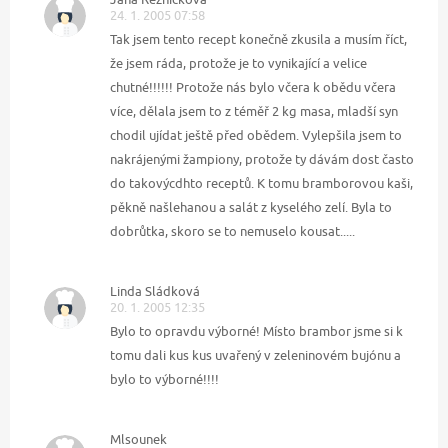
24. 1. 2005 07:58
Tak jsem tento recept konečně zkusila a musím říct,
že jsem ráda, protože je to vynikající a velice
chutné!!!!!! Protože nás bylo včera k obědu včera
více, dělala jsem to z téměř 2 kg masa, mladší syn
chodil ujídat ještě před obědem. Vylepšila jsem to
nakrájenými žampiony, protože ty dávám dost často
do takovýcdhto receptů. K tomu bramborovou kaši,
pěkně našlehanou a salát z kyselého zelí. Byla to
dobrůtka, skoro se to nemuselo kousat.....
Linda Sládková
20. 1. 2005 12:35
Bylo to opravdu výborné! Místo brambor jsme si k
tomu dali kus kus uvařený v zeleninovém bujónu a
bylo to výborné!!!!
Mlsounek