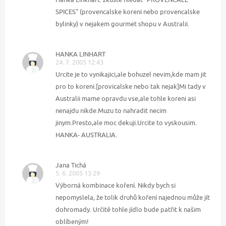
SPICES" (provencalske koreni nebo provencalske
bylinky) v nejakem gourmet shopu v Australii.
HANKA LINHART
24. 7. 2005 12:43
Urcite je to vynikajici,ale bohuzel nevim,kde mam jit
pro to koreni.[provicalske nebo tak nejak]Mi tady v
Australii mame opravdu vse,ale tohle koreni asi
nenajdu nikde.Muzu to nahradit necim
jinym.Presto,ale moc dekuji.Urcite to vyskousim.
HANKA- AUSTRALIA.
Jana Tichá
5. 6. 2005 13:29
Výborná kombinace koření. Nikdy bych si
nepomyslela, že tolik druhů koření najednou může jít
dohromady. Určitě tohle jídlo bude patřit k našim
oblíbeným!