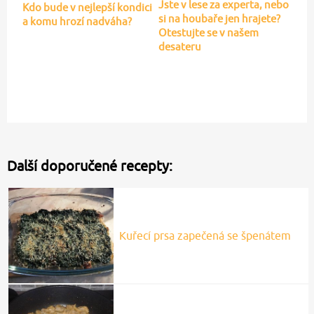
Jste v lese za experta, nebo
Kdo bude v nejlepší kondici
si na houbaře jen hrajete?
a komu hrozí nadváha?
Otestujte se v našem
desateru
Další doporučené recepty:
Kuřecí prsa zapečená se špenátem