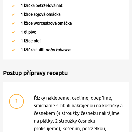
1
lžička petrželová nať
1
lžíce sojová omáčka
1
lžíce worcestrová omáčka
1
dl pivo
1
lžíce olej
1
lžička chilli
nebo tabasco
Postup přípravy receptu
Řízky naklepeme, osolíme, opepříme,
1
smícháme s cibulí nakrájenou na kostičky a
česnekem (4 stroužky česneku nakrájíme
na plátky, 2 stroužky česneku
prolisujeme), kořením, petrželkou,