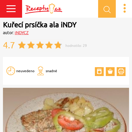
Přihlásit se
Kuřecí prsíčka ala iNDY
autor:
iNDYCZ
4.7
hodnotilo:
29
neuvedeno
snadné