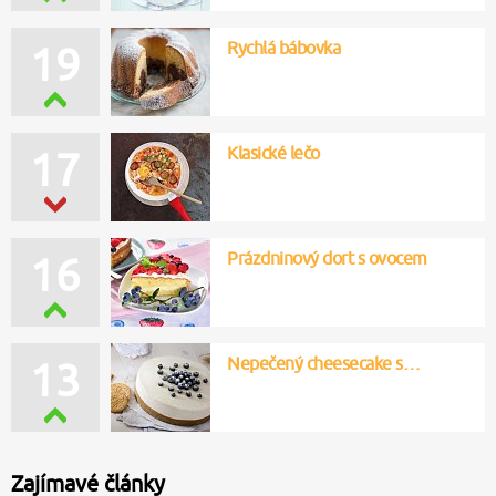
Rychlá bábovka
19
Klasické lečo
17
Prázdninový dort s ovocem
16
Nepečený cheesecake s…
13
Zajímavé články