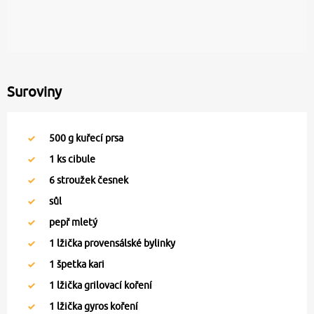
Suroviny
500
g kuřecí prsa
1
ks cibule
6
stroužek česnek
sůl
pepř mletý
1
lžička provensálské bylinky
1
špetka kari
1
lžička grilovací koření
1
lžička gyros koření