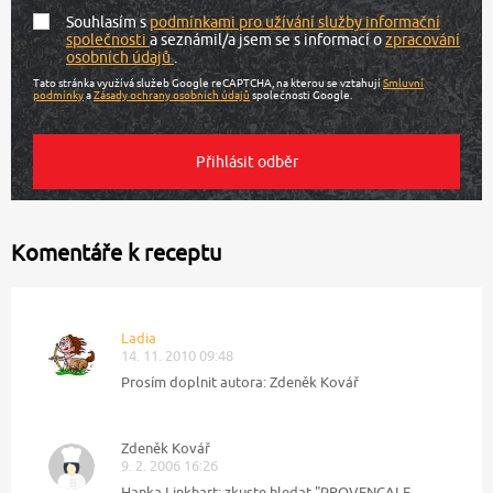
Souhlasím s
podmínkami pro užívání služby informační
společnosti
a seznámil/a jsem se s informací o
zpracování
osobních údajů
.
Tato stránka využívá služeb Google reCAPTCHA, na kterou se vztahují
Smluvní
podmínky
a
Zásady ochrany osobních údajů
společnosti Google.
Komentáře k receptu
Ladia
14. 11. 2010 09:48
Prosím doplnit autora: Zdeněk Kovář
Zdeněk Kovář
9. 2. 2006 16:26
Hanka Linkhart: zkuste hledat "PROVENCALE