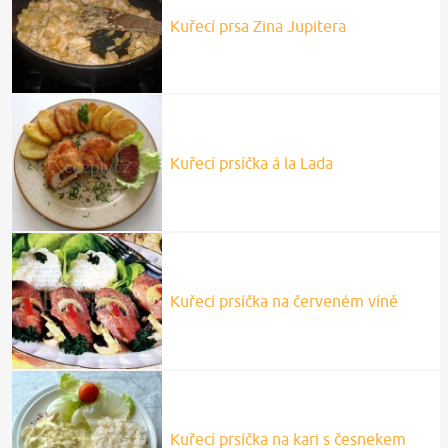
Kuřecí prsa Zina Jupitera
Kuřecí prsíčka á la Lada
Kuřecí prsíčka na červeném víně
Kuřecí prsíčka na kari s česnekem