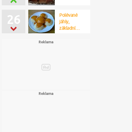
Polévané
26
jáhly,
základní…