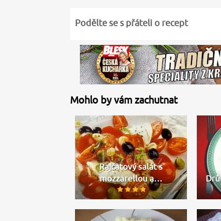
Podělte se s přáteli o recept
Mohlo by vám zachutnat
Rajčatový salát s
mozzarellou a…
Drů