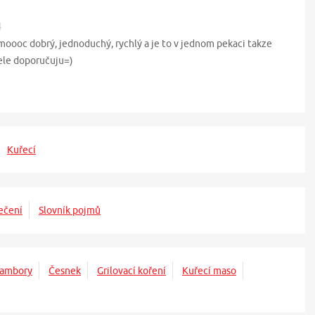
4
moooc dobrý, jednoduchý, rychlý a je to v jednom pekaci takze
ele doporučuju=)
Kuřecí
ečení
Slovník pojmů
rambory
Česnek
Grilovací koření
Kuřecí maso