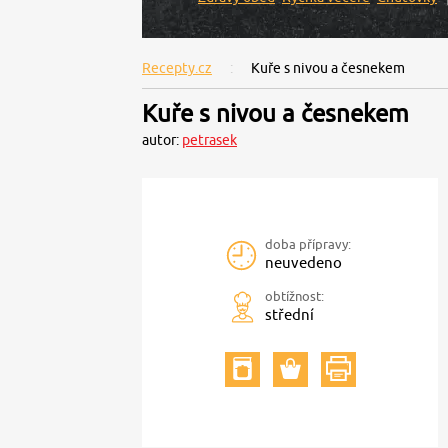
Recepty.cz
Kuře s nivou a česnekem
Kuře s nivou a česnekem
autor:
petrasek
doba přípravy:
neuvedeno
obtížnost:
střední