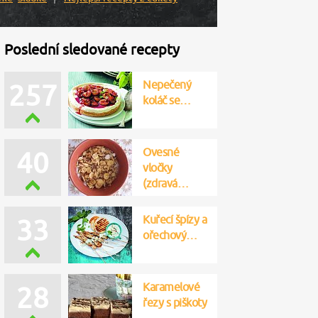
Poslední sledované recepty
Nepečený
257
koláč se…
Ovesné
40
vločky
(zdravá…
Kuřecí špízy a
33
ořechový…
Karamelové
28
řezy s piškoty