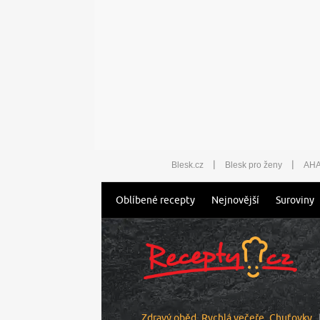
|
|
Blesk.cz
Blesk pro ženy
AHA
Oblíbené recepty
Nejnovější
Suroviny
Zdravý oběd
Rychlá večeře
Chuťovky