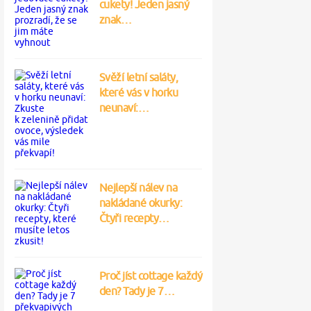
cukety! Jeden jasný
znak…
Svěží letní saláty,
které vás v horku
neunaví:…
Nejlepší nálev na
nakládané okurky:
Čtyři recepty…
Proč jíst cottage každý
den? Tady je 7…