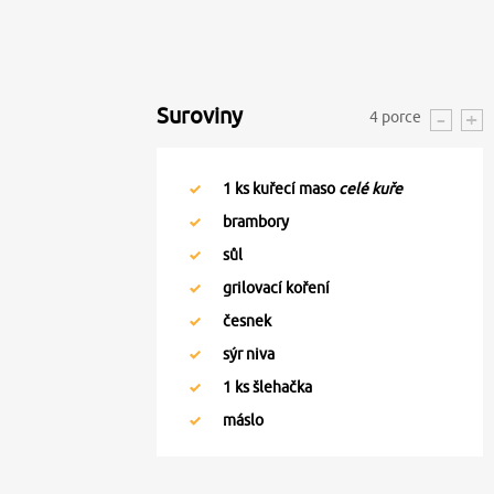
Suroviny
4
porce
1
ks kuřecí maso
celé kuře
brambory
sůl
grilovací koření
česnek
sýr niva
1
ks šlehačka
máslo