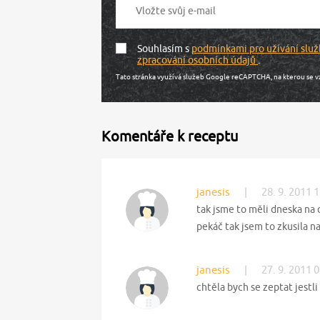
Souhlasím s
podmínkami pro užívání služ
zpracování osobních údajů
.
Tato stránka využívá služeb Google reCAPTCHA, na kterou se v
Komentáře k receptu
janesis
|
28. 9. 2011 
tak jsme to měli dneska na
pekáč tak jsem to zkusila na
janesis
|
27. 9. 2011 
chtěla bych se zeptat jestli