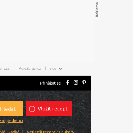
|
|
eny.cz
MojeZdraví.cz
více
Přihlásit se
Vložit recept
Hledat
 ingrediencí
hlé
Sladké
Nejlepší recepty z cukety