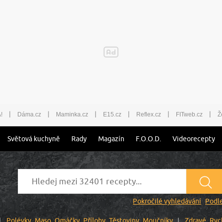
|
|
|
|
|
|
!
Dáma.cz
Maminka.cz
E15.cz
Reflex.cz
FITweb.cz
Ž
Světová kuchyně
Rady
Magazín
F.O.O.D.
Videorecepty
Pokročilé vyhledávání
Podle
Polévky
Maso
Omáčky
Přílohy
Těstoviny
Moučníky
Zdravé
Ryc