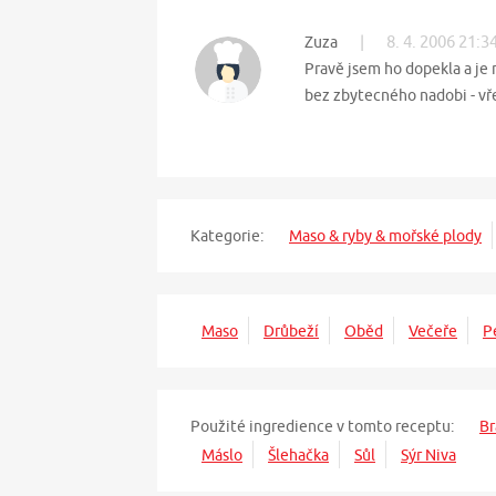
|
8. 4. 2006 21:3
Zuza
Pravě jsem ho dopekla a je 
bez zbytecného nadobi - vř
Kategorie:
Maso & ryby & mořské plody
Maso
Drůbeží
Oběd
Večeře
P
Použité ingredience v tomto receptu:
B
Máslo
Šlehačka
Sůl
Sýr Niva