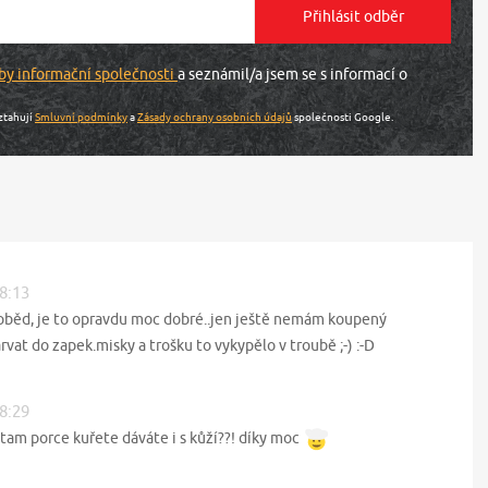
by informační společnosti
a seznámil/a jsem se s informací o
ztahují
Smluvní podmínky
a
Zásady ochrany osobních údajů
společnosti Google.
18:13
 oběd, je to opravdu moc dobré..jen ještě nemám koupený
rvat do zapek.misky a trošku to vykypělo v troubě ;-) :-D
08:29
 tam porce kuřete dáváte i s kůží??! díky moc