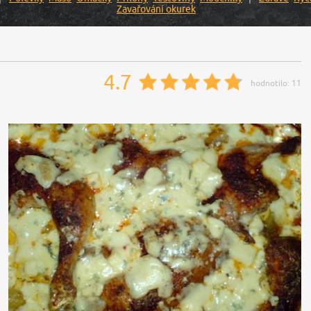
Zavařování okurek
4.7
hodnotilo:
11