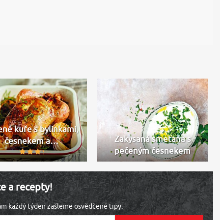
ené kuře s bylinkami,
Zakysaná smetana s
česnekem a…
pečeným česnekem
ce a recepty!
vám každý týden zašleme osvědčené tipy.