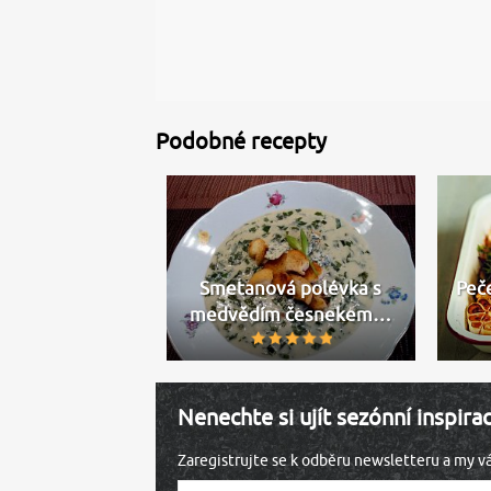
Podobné recepty
Smetanová polévka s
Peč
medvědím česnekem…
Nenechte si ujít sezónní inspira
Zaregistrujte se k odběru newsletteru a my 