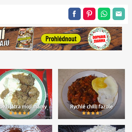
beží játra mojí mámy
Rychlé chilli fazole