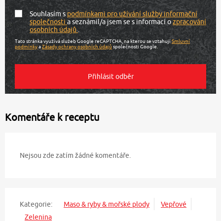
Souhlasím s
podmínkami pro užívání služby informační
společnosti
a seznámil/a jsem se s informací o
zpracování
osobních údajů
.
Tato stránka využívá služeb Google reCAPTCHA, na kterou se vztahují
Smluvní
podmínky
a
Zásady ochrany osobních údajů
společnosti Google.
Komentáře k receptu
Nejsou zde zatím žádné komentáře.
Kategorie:
Maso & ryby & mořské plody
Vepřové
Zelenina