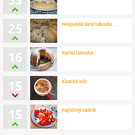
Neapolská slaná bábovka …
25
Rychlá bábovka
16
Klasické lečo
15
Rajčatový salát III.
15