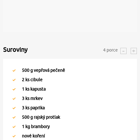
Suroviny
4
porce
500
g vepřová pečeně
2
ks cibule
1
ks kapusta
3
ks mrkev
3
ks paprika
500
g rajský protlak
1
kg brambory
nové koření