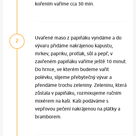
kořením vaříme cca 30 min.
Uvařené maso z papiňáku vyndáme a do
2
vývaru přidáme nakrájenou kapustu,
mrkev, papriku, protlak, sůl a pepř; v
zavřeném papiňáku vaříme ještě 10 minut.
Do hrnce, ve kterém budeme vařit
polévku, slijeme přebytečný vývar a
přendáme trochu zeleniny. Zeleninu, která
zůstala v papiňáku, rozmixujeme ručním
mixérem na kaši. Kaši podáváme s
vepřovou pečení nakrájenou na plátky a
bramborem.