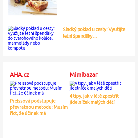
Sladký poklad u cesty: Využijte
letní špendlíky…
AHA.cz
Mimibazar
4 tipy, jak v létě zpestřit
Preissová podstupuje
jídelníček malých dětí
převratnou metodu: Musím
říct, že účinek má