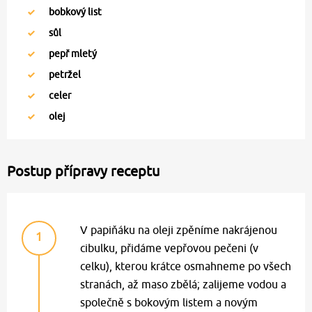
bobkový list
sůl
pepř mletý
petržel
celer
olej
Postup přípravy receptu
V papiňáku na oleji zpěníme nakrájenou
1
cibulku, přidáme vepřovou pečeni (v
celku), kterou krátce osmahneme po všech
stranách, až maso zbělá; zalijeme vodou a
společně s bokovým listem a novým