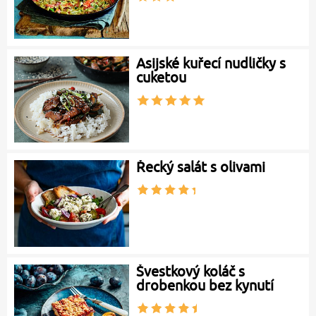
Asijské kuřecí nudličky s
cuketou
Řecký salát s olivami
Švestkový koláč s
drobenkou bez kynutí