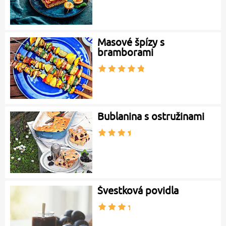
Masové špízy s
bramborami
Bublanina s ostružinami
Švestková povidla