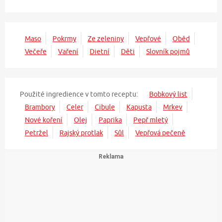
Maso
Pokrmy
Ze zeleniny
Vepřové
Oběd
Večeře
Vaření
Dietní
Děti
Slovník pojmů
Použité ingredience v tomto receptu:
Bobkový list
Brambory
Celer
Cibule
Kapusta
Mrkev
Nové koření
Olej
Paprika
Pepř mletý
Petržel
Rajský protlak
Sůl
Vepřová pečeně