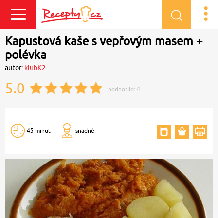
Přihlásit se
Kapustová kaše s vepřovým masem +
polévka
autor:
klubK2
5.0
hodnotilo:
4
45 minut
snadné