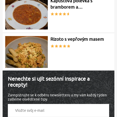
Kapustová polévka s
bramborem a…
Rizoto s vepřovým masem
Nenechte si ujít sezónní inspirace a
recepty!
Zaregistrujte se k odběru newsletteru a my vám každý týden
zašleme osvědčené tipy.