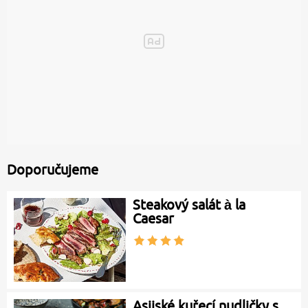
Doporučujeme
Steakový salát à la
Caesar
Asijské kuřecí nudličky s