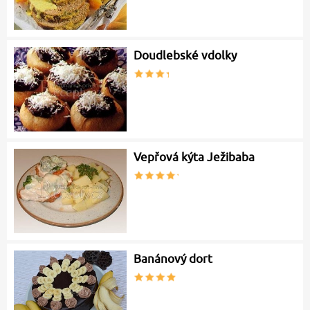
Doudlebské vdolky
Vepřová kýta Ježibaba
Banánový dort