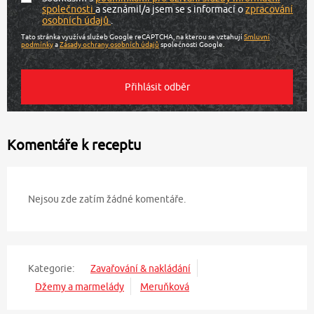
společnosti
a seznámil/a jsem se s informací o
zpracování
osobních údajů
.
Tato stránka využívá služeb Google reCAPTCHA, na kterou se vztahují
Smluvní
podmínky
a
Zásady ochrany osobních údajů
společnosti Google.
Komentáře k receptu
Nejsou zde zatím žádné komentáře.
Kategorie:
Zavařování & nakládání
Džemy a marmelády
Meruňková