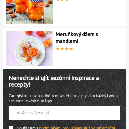
Meruňkový džem s
mandlemi
Nenechte si ujít sezónní inspirace a
recepty!
Zaregistrujte se k odběru newsletteru a my vám každý týden
zašleme osvědčené tipy.
Souhlasím s
podmínkami pro užívání služby informační