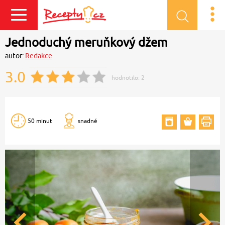
Přihlásit se
Jednoduchý meruňkový džem
autor:
Redakce
3.0
hodnotilo:
2
50 minut
snadné