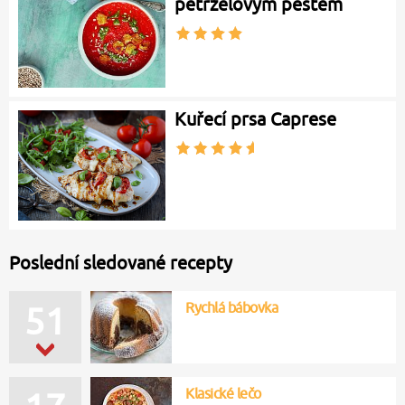
petrželovým pestem
Kuřecí prsa Caprese
Poslední sledované recepty
Rychlá bábovka
51
Klasické lečo