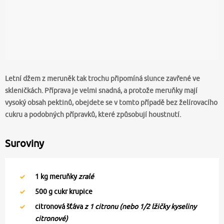
Letní džem z meruněk tak trochu připomíná slunce zavřené ve
skleničkách. Příprava je velmi snadná, a protože meruňky mají
vysoký obsah pektinů, obejdete se v tomto případě bez želírovacího
cukru a podobných přípravků, které způsobují houstnutí.
Suroviny
1
kg meruňky
zralé
500
g cukr krupice
citronová šťáva
z 1 citronu (nebo 1/2 lžičky kyseliny
citronové)