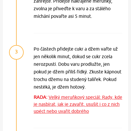
zahřejte. Přidejte nakrájené meruňky,
zvolna je přiveďte k varu a za stálého
míchání povařte asi 5 minut.
Po částech přidejte cukr a džem vařte už
3
jen několik minut, dokud se cukr zcela
nerozpustí. Dobu varu prodlužte, jen
pokud je džem příliš řídký. Zkuste kápnout
trochu džemu na studený talířek. Pokud
nestéká, je džem hotový.
RADA:
Velký meruňkový speciál: Rady, kde
je nasbírat, jak je zavařit, usušit i co z nich
upéct nebo uvařit dobrého