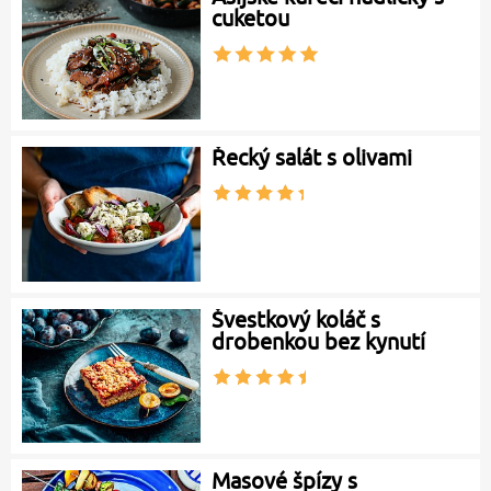
cuketou
Řecký salát s olivami
Švestkový koláč s
drobenkou bez kynutí
Masové špízy s