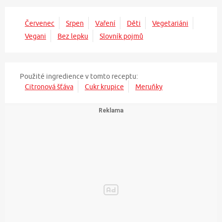
Červenec
Srpen
Vaření
Děti
Vegetariáni
Vegani
Bez lepku
Slovník pojmů
Použité ingredience v tomto receptu:
Citronová šťáva
Cukr krupice
Meruňky