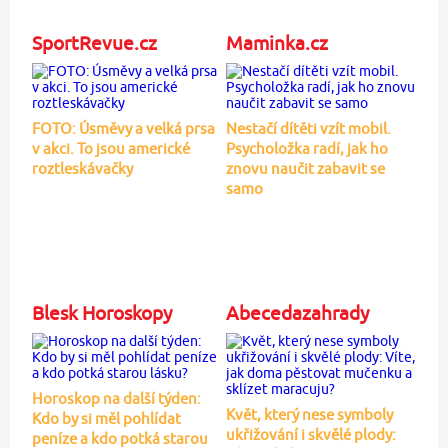
SportRevue.cz
Maminka.cz
FOTO: Úsměvy a velká prsa
Nestačí dítěti vzít mobil.
v akci. To jsou americké
Psycholožka radí, jak ho
roztleskávačky
znovu naučit zabavit se
samo
Blesk Horoskopy
Abecedazahrady
Horoskop na další týden:
Květ, který nese symboly
Kdo by si měl pohlídat
ukřižování i skvělé plody:
peníze a kdo potká starou