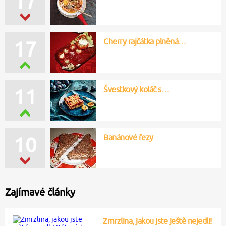
17
Cherry rajčátka plněná…
17
Švestkový koláč s…
11
Banánové řezy
10
Zajímavé články
Zmrzlina, jakou jste ještě nejedli!