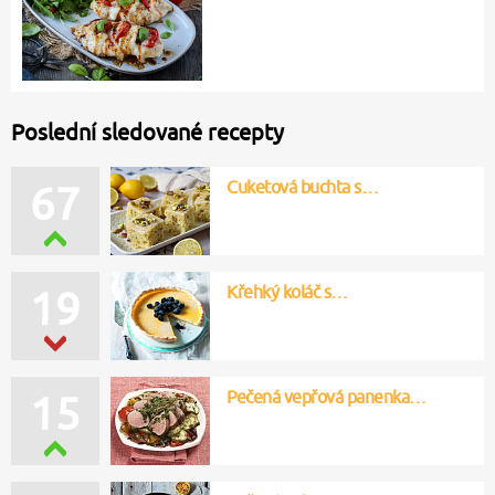
Poslední sledované recepty
Cuketová buchta s…
67
Křehký koláč s…
19
Pečená vepřová panenka…
15