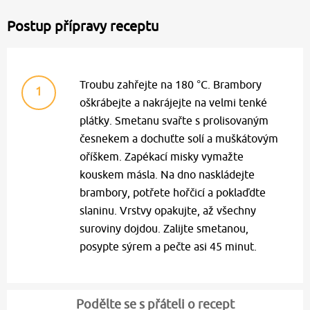
Postup přípravy receptu
Troubu zahřejte na 180 °C. Brambory
1
oškrábejte a nakrájejte na velmi tenké
plátky. Smetanu svařte s prolisovaným
česnekem a dochuťte solí a muškátovým
oříškem. Zapékací misky vymažte
kouskem másla. Na dno naskládejte
brambory, potřete hořčicí a poklaďdte
slaninu. Vrstvy opakujte, až všechny
suroviny dojdou. Zalijte smetanou,
posypte sýrem a pečte asi 45 minut.
Podělte se s přáteli o recept