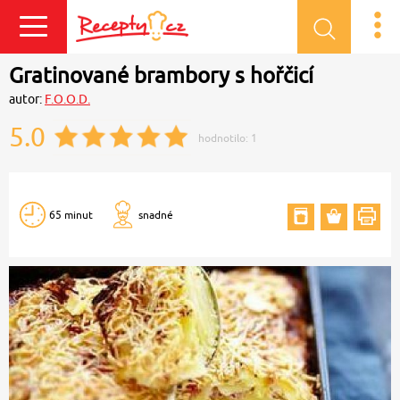
Přihlásit se
Gratinované brambory s hořčicí
autor:
F.O.O.D.
5.0
hodnotilo:
1
65 minut
snadné