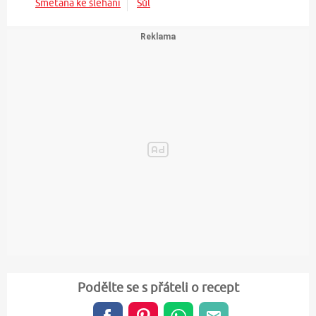
Smetana ke šlehání
Sůl
Podělte se s přáteli o recept