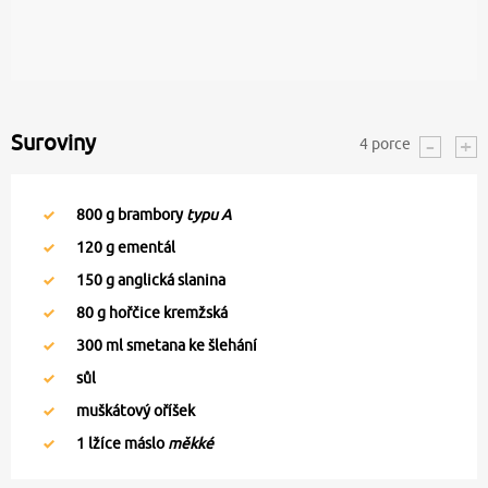
Suroviny
4
porce
800
g brambory
typu A
120
g ementál
150
g anglická slanina
80
g hořčice kremžská
300
ml smetana ke šlehání
sůl
muškátový oříšek
1
lžíce máslo
měkké