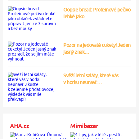
Oopsie bread: Proteinové pečivo
lehké jako…
Pozor na jedovaté cukety! Jeden
jasný znak…
Svěží letní saláty, které vás
v horku neunaví:…
AHA.cz
Mimibazar