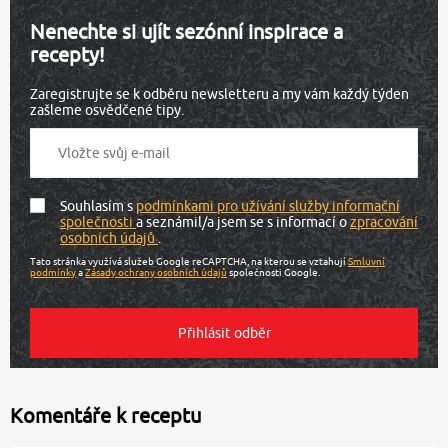
Nenechte si ujít sezónní inspirace a
recepty!
Zaregistrujte se k odběru newsletteru a my vám každý týden
zašleme osvědčené tipy.
Souhlasím s
podmínkami pro užívání služby informační
společnosti
a seznámil/a jsem se s informací o
zpracování
osobních údajů
.
Tato stránka využívá služeb Google reCAPTCHA, na kterou se vztahují
Smluvní
podmínky
a
Zásady ochrany osobních údajů
společnosti Google.
Komentáře k receptu