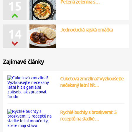
Pečená zelenina s…
15
Jednoduchá rajská omáčka
14
Zajímavé články
Cuketová zmrzlina? Vyzkoušejte
nečekaný letní hit…
Rychlé buchty s broskvemi: 5
receptů na sladké…