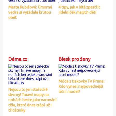
Marta Kubišová: Úmorná
4 tipy, jak v létě zpestřit
vedra si vyžádala krutou
jídelníček malých dětí
oběť
Dáma.cz
Blesk pro ženy
Móda z tiskovky TV Prima:
Kdo vynesl nejpovednější
Nejsou to jen stařecké
letní model?
skvrny! Tmavé mapy na
nohách berte jako varování
těla, které dnes trápí už i
třicátníky