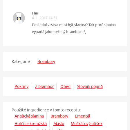
Flin
4. 1. 2017 14:51
Poslední vrstva musí být slanina? Tak proč slanina
vypadá jako pečený brambor :-\
Kategorie:
Brambory
Pokrmy
Z brambor
Oběd
Slovník pojmů
Použité ingredience v tomto receptu:
Anglická slanina
Brambory
Ementál
Hořčice kremžská
Máslo
Muškátový oříšek