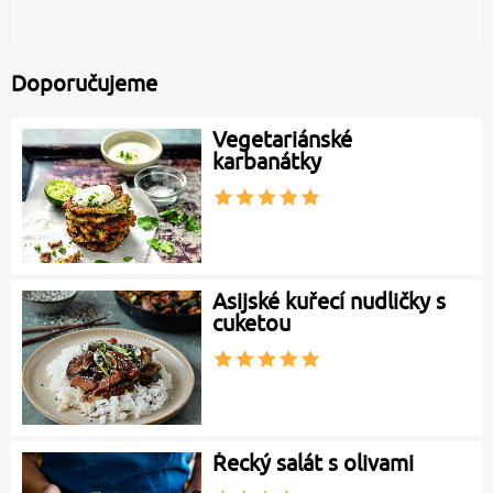
Doporučujeme
Vegetariánské
karbanátky
Asijské kuřecí nudličky s
cuketou
Řecký salát s olivami