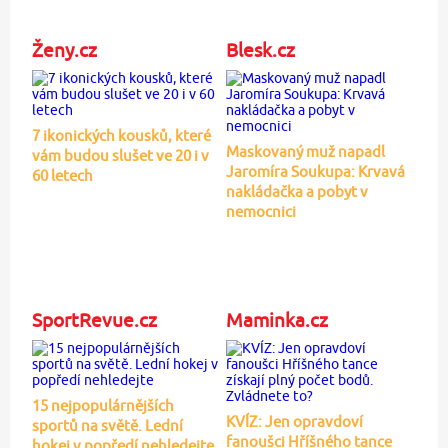
Ženy.cz
Blesk.cz
7 ikonických kousků, které
Maskovaný muž napadl
vám budou slušet ve 20 i v
Jaromíra Soukupa: Krvavá
60 letech
nakládačka a pobyt v
nemocnici
SportRevue.cz
Maminka.cz
15 nejpopulárnějších
KVÍZ: Jen opravdoví
sportů na světě. Lední
fanoušci Hříšného tance
hokej v popředí nehledejte