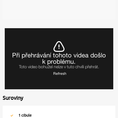
Suroviny
1
cibule