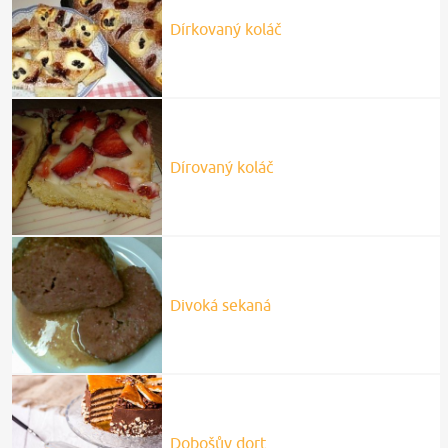
Dírkovaný koláč
Dírovaný koláč
Divoká sekaná
Dobošův dort