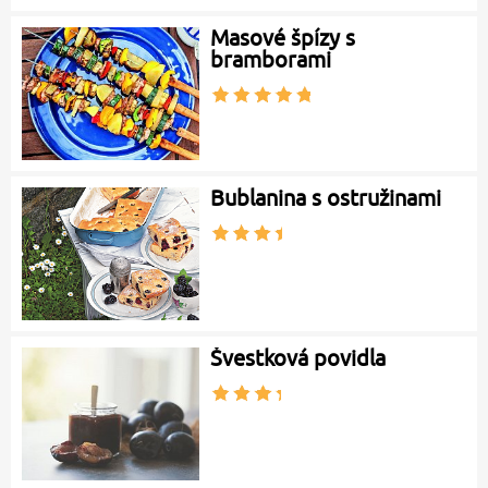
Masové špízy s
bramborami
Bublanina s ostružinami
Švestková povidla