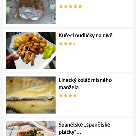
Kuřecí nudličky na nivě
Linecký koláč mlsného
manžela
Španělské „španělské
ptáčky“…