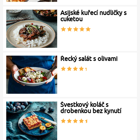
Asijské kuřecí nudličky s
cuketou
Řecký salát s olivami
Švestkový koláč s
drobenkou bez kynutí