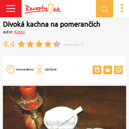
Přihlásit se
Divoká kachna na pomerančích
autor:
Kosta
4.4
hodnotilo:
5
neuvedeno
obtížné