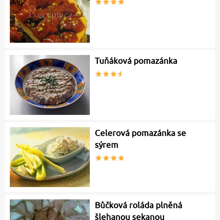
Tuňáková pomazánka
Celerová pomazánka se
sýrem
Bůčková roláda plněná
šlehanou sekanou