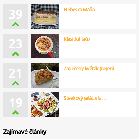
Nebeská Máňa
39
Klasické lečo
23
Zapečený květák (nejen)…
21
Steakový salát à la…
19
Zajímavé články