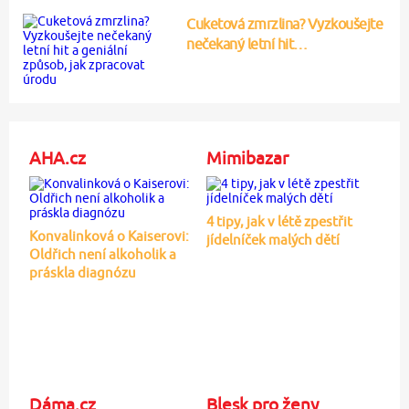
Cuketová zmrzlina? Vyzkoušejte
nečekaný letní hit…
AHA.cz
Mimibazar
4 tipy, jak v létě zpestřit
Konvalinková o Kaiserovi:
jídelníček malých dětí
Oldřich není alkoholik a
práskla diagnózu
Dáma.cz
Blesk pro ženy