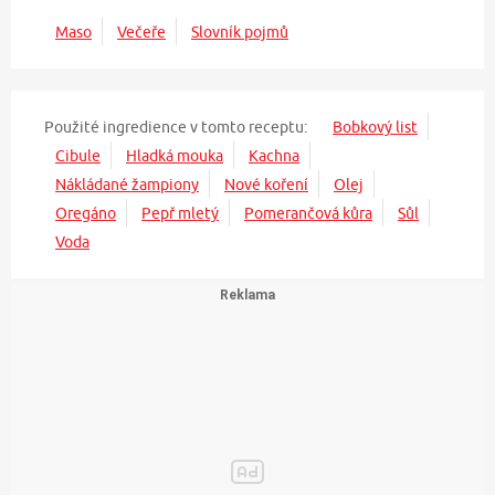
Maso
Večeře
Slovník pojmů
Použité ingredience v tomto receptu:
Bobkový list
Cibule
Hladká mouka
Kachna
Nákládané žampiony
Nové koření
Olej
Oregáno
Pepř mletý
Pomerančová kůra
Sůl
Voda