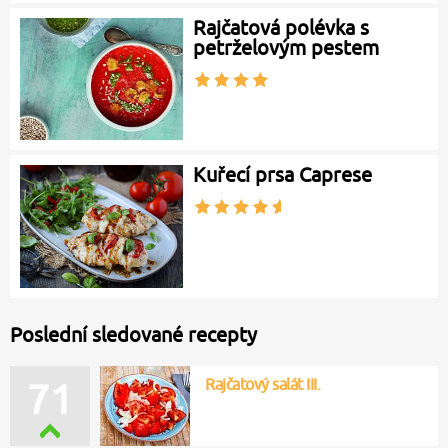
Rajčatová polévka s
petrželovým pestem
Kuřecí prsa Caprese
Poslední sledované recepty
Rajčatový salát III.
71