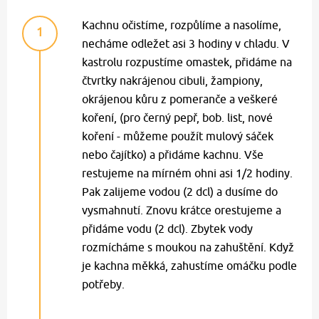
Kachnu očistíme, rozpůlíme a nasolíme,
1
necháme odležet asi 3 hodiny v chladu. V
kastrolu rozpustíme omastek, přidáme na
čtvrtky nakrájenou cibuli, žampiony,
okrájenou kůru z pomeranče a veškeré
koření, (pro černý pepř, bob. list, nové
koření - můžeme použít mulový sáček
nebo čajítko) a přidáme kachnu. Vše
restujeme na mírném ohni asi 1/2 hodiny.
Pak zalijeme vodou (2 dcl) a dusíme do
vysmahnutí. Znovu krátce orestujeme a
přidáme vodu (2 dcl). Zbytek vody
rozmícháme s moukou na zahuštění. Když
je kachna měkká, zahustíme omáčku podle
potřeby.