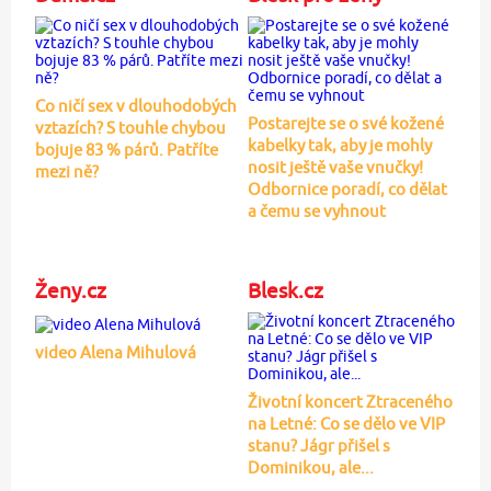
Co ničí sex v dlouhodobých
Postarejte se o své kožené
vztazích? S touhle chybou
kabelky tak, aby je mohly
bojuje 83 % párů. Patříte
nosit ještě vaše vnučky!
mezi ně?
Odbornice poradí, co dělat
a čemu se vyhnout
Ženy.cz
Blesk.cz
video Alena Mihulová
Životní koncert Ztraceného
na Letné: Co se dělo ve VIP
stanu? Jágr přišel s
Dominikou, ale...