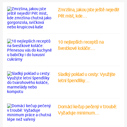
Zmrzlina, jakou jste ještě nejedli!
Pět míst, kde…
10 nejlepších receptů na
švestkové koláče:…
Sladký poklad u cesty: Využijte
letní špendlíky…
Domácí kečup pečený v troubě:
Vyžaduje minimum…