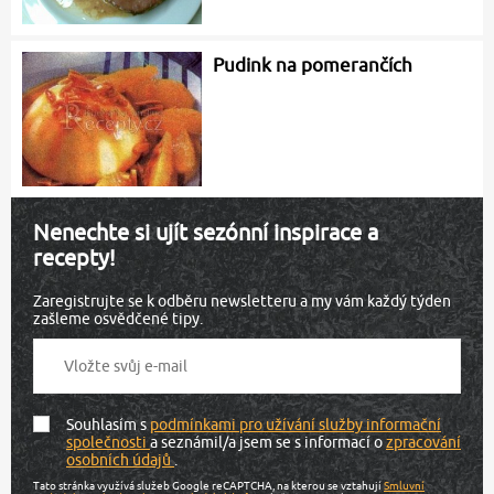
Pudink na pomerančích
Nenechte si ujít sezónní inspirace a
recepty!
Zaregistrujte se k odběru newsletteru a my vám každý týden
zašleme osvědčené tipy.
Souhlasím s
podmínkami pro užívání služby informační
společnosti
a seznámil/a jsem se s informací o
zpracování
osobních údajů
.
Tato stránka využívá služeb Google reCAPTCHA, na kterou se vztahují
Smluvní