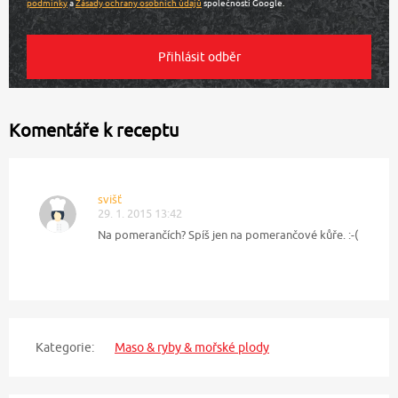
podmínky
a
Zásady ochrany osobních údajů
společnosti Google.
Komentáře k receptu
svišť
29. 1. 2015 13:42
Na pomerančích? Spíš jen na pomerančové kůře. :-(
Kategorie:
Maso & ryby & mořské plody