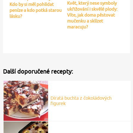
Květ, který nese symboly
Kdo by si měl pohlídat
ukřižování i skvělé plody:
peníze a kdo potká starou
Víte, jak doma pěstovat
lásku?
mučenku a sklízet
maracuju?
Další doporučené recepty:
Díratá buchta z čokoládových
figurek