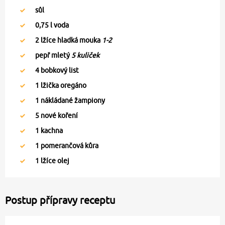
sůl
0,75
l voda
2
lžíce hladká mouka
1-2
pepř mletý
5 kuliček
4
bobkový list
1
lžička oregáno
1
nákládané žampiony
5
nové koření
1
kachna
1
pomerančová kůra
1
lžíce olej
Postup přípravy receptu