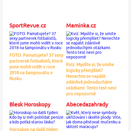
SportRevue.cz
Maminka.cz
FOTO: Pamatujete? 37 sexy
partnerek fotbalistů, které
Kvíz: Myslíte si, že umíte
jsme mohli vidět v roce
logicky přemýšlet?
2018 na šampionátu v
Nenechte se napálit
Rusku
zdánlivě jednoduchými
otázkami. Tento test není
pro nepozorné
Blesk Horoskopy
Abecedazahrady
Horoskop na další týden: