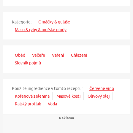
Kategorie:
Omáčky & guláše
Maso & ryby & mořské plody
Oběd
Večeře
Vaření
Chlazení
Slovník pojmů
Použité ingredience v tomto receptu:
Červené víno
Kořenová zelenina
Masové kosti
Olivový olej
Rajský protlak
Voda