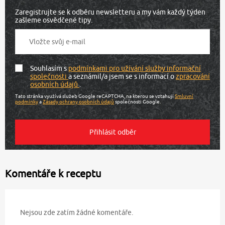
Zaregistrujte se k odběru newsletteru a my vám každý týden
zašleme osvědčené tipy.
Souhlasím s
podmínkami pro užívání služby informační
společnosti
a seznámil/a jsem se s informací o
zpracování
osobních údajů
.
Tato stránka využívá služeb Google reCAPTCHA, na kterou se vztahují
Smluvní
podmínky
a
Zásady ochrany osobních údajů
společnosti Google.
Komentáře k receptu
Nejsou zde zatím žádné komentáře.