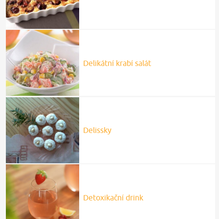
Delikátní krabí salát
Delissky
Detoxikační drink