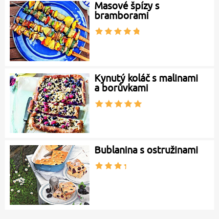
Masové špízy s
bramborami
Kynutý koláč s malinami
a borůvkami
Bublanina s ostružinami