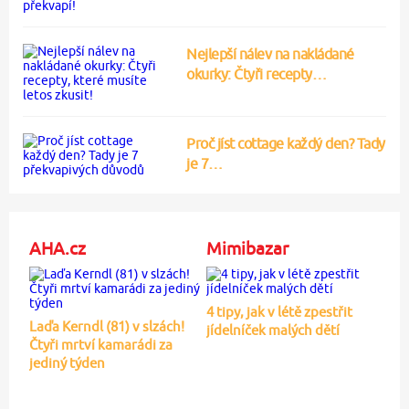
Nejlepší nálev na nakládané
okurky: Čtyři recepty…
Proč jíst cottage každý den? Tady
je 7…
AHA.cz
Mimibazar
4 tipy, jak v létě zpestřit
Laďa Kerndl (81) v slzách!
jídelníček malých dětí
Čtyři mrtví kamarádi za
jediný týden