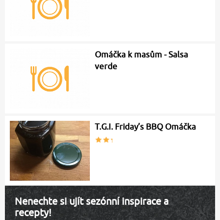
Omáčka k masům - Salsa
verde
T.G.I. Friday’s BBQ Omáčka
Nenechte si ujít sezónní inspirace a
recepty!