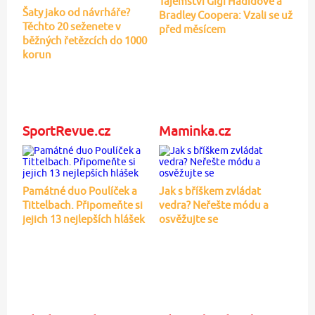
Tajemství Gigi Hadidové a
Šaty jako od návrháře?
Bradley Coopera: Vzali se už
Těchto 20 seženete v
před měsícem
běžných řetězcích do 1000
korun
SportRevue.cz
Maminka.cz
Památné duo Poulíček a
Jak s bříškem zvládat
Tittelbach. Připomeňte si
vedra? Neřešte módu a
jejich 13 nejlepších hlášek
osvěžujte se