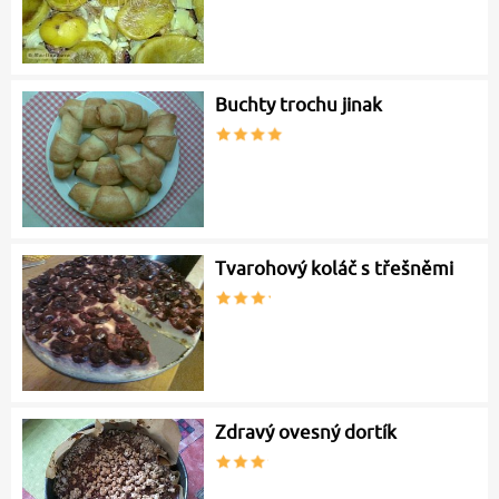
Buchty trochu jinak
Tvarohový koláč s třešněmi
Zdravý ovesný dortík