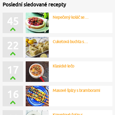
Poslední sledované recepty
Nepečený koláč se…
45
Cuketová buchta s…
22
Klasické lečo
17
Masové špízy s bramborami
16
Krevetové špízy s…