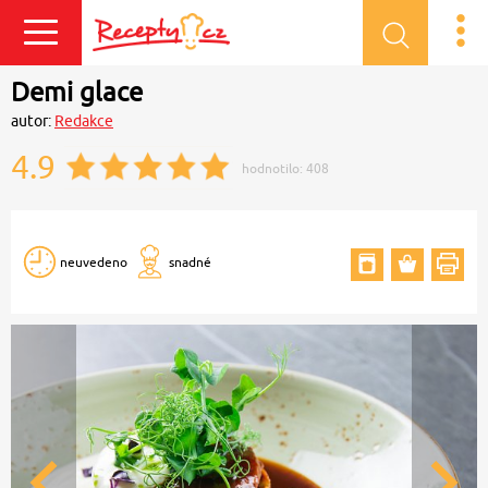
Přihlásit se
Demi glace
autor:
Redakce
4.9
hodnotilo:
408
neuvedeno
snadné