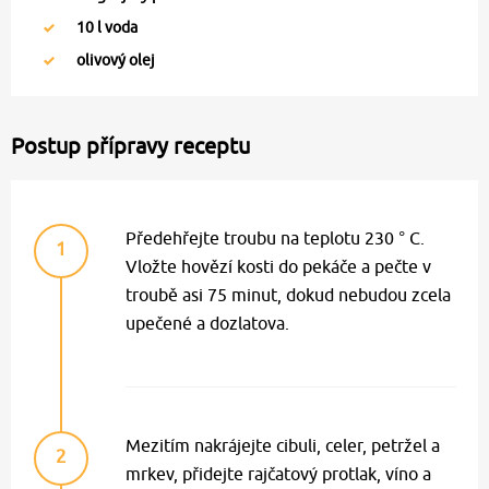
10
l voda
olivový olej
Postup přípravy receptu
Předehřejte troubu na teplotu 230 ° C.
1
Vložte hovězí kosti do pekáče a pečte v
troubě asi 75 minut, dokud nebudou zcela
upečené a dozlatova.
Mezitím nakrájejte cibuli, celer, petržel a
2
mrkev, přidejte rajčatový protlak, víno a