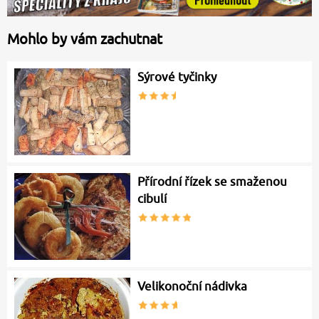
Mohlo by vám zachutnat
Sýrové tyčinky
Přírodní řízek se smaženou
cibulí
Velikonoční nádivka