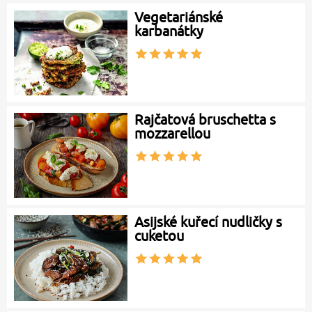
Vegetariánské
karbanátky
Rajčatová bruschetta s
mozzarellou
Asijské kuřecí nudličky s
cuketou