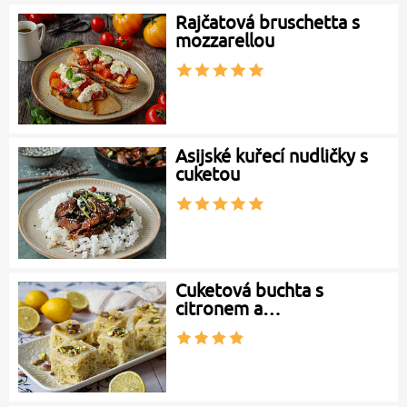
Rajčatová bruschetta s
mozzarellou
Asijské kuřecí nudličky s
cuketou
Cuketová buchta s
citronem a…