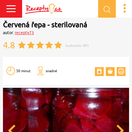
Přihlásit se
Červená řepa - sterilovaná
autor:
recepty73
4.8
hodnotilo:
491
50 minut
snadné