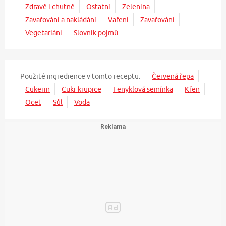
Zdravě i chutně
Ostatní
Zelenina
Zavařování a nakládání
Vaření
Zavařování
Vegetariáni
Slovník pojmů
Použité ingredience v tomto receptu:
Červená řepa
Cukerin
Cukr krupice
Fenyklová semínka
Křen
Ocet
Sůl
Voda