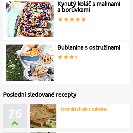
Kynutý koláč s malinami
a borůvkami
Bublanina s ostružinami
Poslední sledované recepty
Domácí chléb s cuketou
26