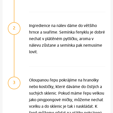
Ingredience na nálev dáme do většího
2
hrnce a svaříme. Semínka fenyklu je dobré
nechat v plátěném pytlíčku, aroma v
nálevu zůstane a semínka pak nemusíme
lovit.
Oloupanou řepu pokrájíme na hranolky
3
nebo kostičky, které dáváme do čistých a
suchých sklenic. Pokud máme řepu velkou
jako pingpongové míčky, můžeme nechat
vcelku a do sklenic je tak i naskládat. K
řepě můžeme přidat na plátky pokrájený,