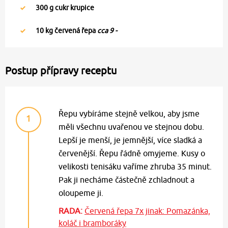
300
g cukr krupice
10
kg červená řepa
cca 9 -
Postup přípravy receptu
Řepu vybíráme stejně velkou, aby jsme
1
měli všechnu uvařenou ve stejnou dobu.
Lepší je menší, je jemnější, více sladká a
červenější. Řepu řádně omyjeme. Kusy o
velikosti tenisáku vaříme zhruba 35 minut.
Pak ji necháme částečně zchladnout a
oloupeme ji.
RADA:
Červená řepa 7x jinak: Pomazánka,
koláč i bramboráky