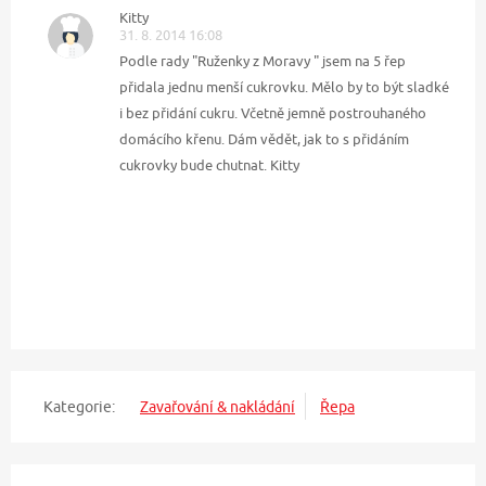
Kitty
31. 8. 2014 16:08
Podle rady "Ruženky z Moravy " jsem na 5 řep
přidala jednu menší cukrovku. Mělo by to být sladké
i bez přidání cukru. Včetně jemně postrouhaného
domácího křenu. Dám vědět, jak to s přidáním
cukrovky bude chutnat. Kitty
Kategorie:
Zavařování & nakládání
Řepa