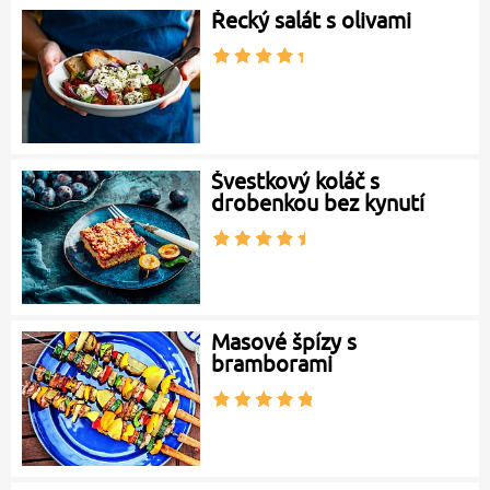
Řecký salát s olivami
Švestkový koláč s
drobenkou bez kynutí
Masové špízy s
bramborami