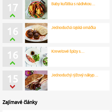
Baby kuřátka s nádivkou…
17
Jednoduchá rajská omáčka
16
Krevetové špízy s…
16
Jednoduchý rýžový nákyp…
15
Zajímavé články