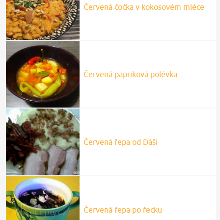
Červená čočka v kokosovém mléce
Červená papriková polévka
Červená řepa od Dáši
Červená řepa po řecku