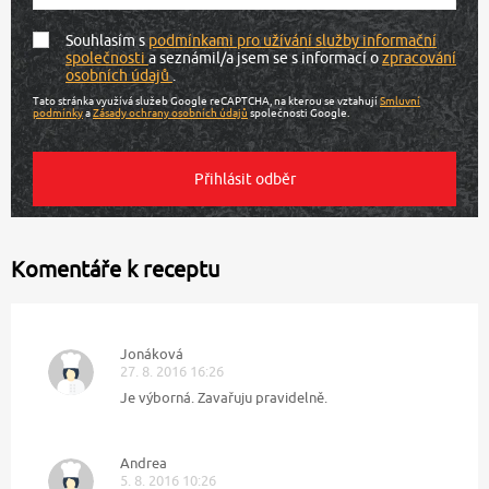
Souhlasím s
podmínkami pro užívání služby informační
společnosti
a seznámil/a jsem se s informací o
zpracování
osobních údajů
.
Tato stránka využívá služeb Google reCAPTCHA, na kterou se vztahují
Smluvní
podmínky
a
Zásady ochrany osobních údajů
společnosti Google.
Komentáře k receptu
Jonáková
27. 8. 2016 16:26
Je výborná. Zavařuju pravidelně.
Andrea
5. 8. 2016 10:26