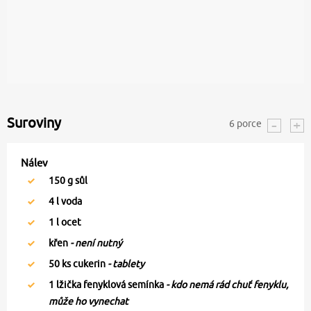
Suroviny
6
porce
Nálev
150
g sůl
4
l voda
1
l ocet
křen
- není nutný
50
ks cukerin
- tablety
1
lžička fenyklová semínka
- kdo nemá rád chuť fenyklu,
může ho vynechat