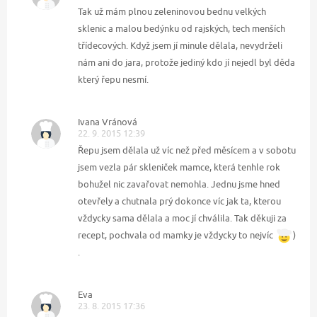
Tak už mám plnou zeleninovou bednu velkých
sklenic a malou bedýnku od rajských, tech menších
třídecových. Když jsem jí minule dělala, nevydrželi
nám ani do jara, protože jediný kdo jí nejedl byl děda
který řepu nesmí.
Ivana Vránová
22. 9. 2015 12:39
Řepu jsem dělala už víc než před měsícem a v sobotu
jsem vezla pár skleniček mamce, která tenhle rok
bohužel nic zavařovat nemohla. Jednu jsme hned
otevřely a chutnala prý dokonce víc jak ta, kterou
vždycky sama dělala a moc jí chválila. Tak děkuji za
recept, pochvala od mamky je vždycky to nejvíc
)
.
Eva
23. 8. 2015 17:36