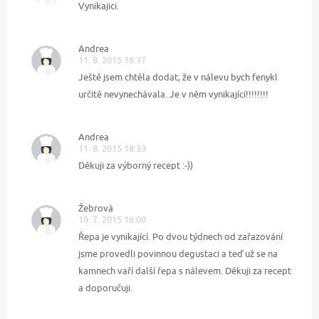
Vynikajici.
Andrea
11. 8. 2015 18:37
Ještě jsem chtěla dodat, že v nálevu bych fenykl
určitě nevynechávala. Je v něm vynikající!!!!!!!!
Andrea
11. 8. 2015 18:33
Děkuji za výborný recept :-))
Žebrová
19. 7. 2015 16:00
Řepa je vynikající. Po dvou týdnech od zařazování
jsme provedli povinnou degustaci a teď už se na
kamnech vaří další řepa s nálevem. Děkuji za recept
a doporučuji.