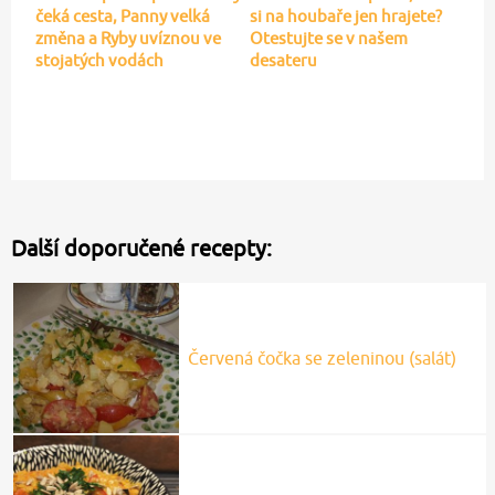
čeká cesta, Panny velká
si na houbaře jen hrajete?
změna a Ryby uvíznou ve
Otestujte se v našem
stojatých vodách
desateru
Další doporučené recepty:
Červená čočka se zeleninou (salát)