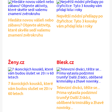
Největší módní přešlapy po
Hledáte novou vášeň nebo
čtyřicítce: Tyto 3 kousky
zábavu? Objevte aktivity,
vám přidají kila i roky
které skvěle sedí vašemu
znamení zvěrokruhu
Ženy.cz
Blesk.cz
7 ikonických kousků, které
Televizní diváci, těšte se...
vám budou slušet ve 20 i v
Prima vytasila podzimní
60 letech
trumfy! Další Zrádci,
oblíbené kriminálky a žhavé
novinky...