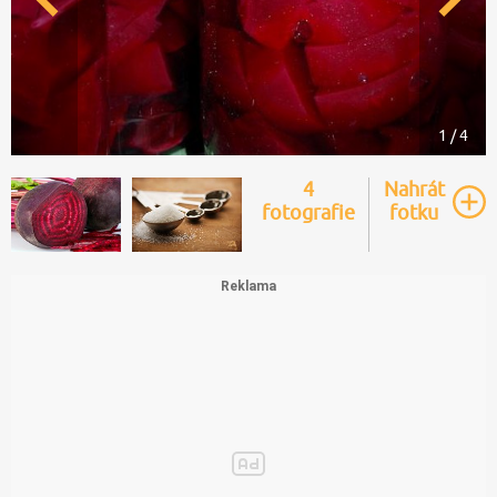
1 / 4
4
Nahrát
fotografie
fotku