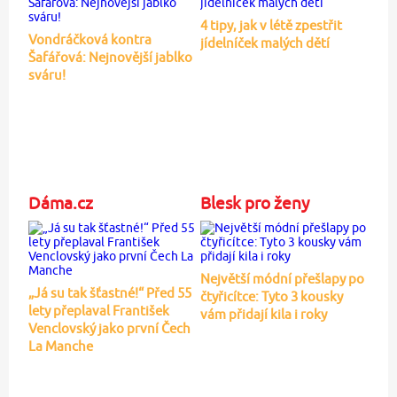
4 tipy, jak v létě zpestřit
Vondráčková kontra
jídelníček malých dětí
Šafářová: Nejnovější jablko
sváru!
Dáma.cz
Blesk pro ženy
Největší módní přešlapy po
„Já su tak šťastné!“ Před 55
čtyřicítce: Tyto 3 kousky
lety přeplaval František
vám přidají kila i roky
Venclovský jako první Čech
La Manche