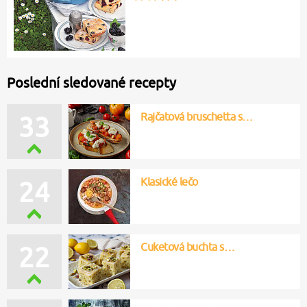
Poslední sledované recepty
Rajčatová bruschetta s…
33
Klasické lečo
24
Cuketová buchta s…
22