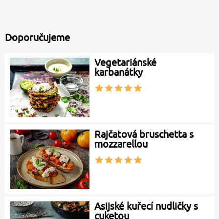
Doporučujeme
Vegetariánské
karbanátky
Rajčatová bruschetta s
mozzarellou
Asijské kuřecí nudličky s
cuketou