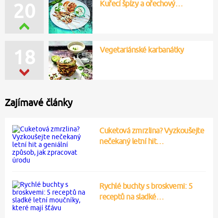
Kuřecí špízy a ořechový…
20
Vegetariánské karbanátky
18
Zajímavé články
Cuketová zmrzlina? Vyzkoušejte
nečekaný letní hit…
Rychlé buchty s broskvemi: 5
receptů na sladké…