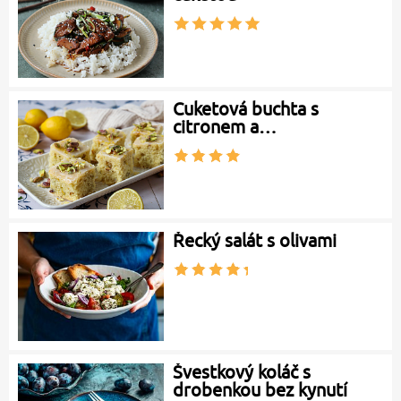
Cuketová buchta s
citronem a…
Řecký salát s olivami
Švestkový koláč s
drobenkou bez kynutí