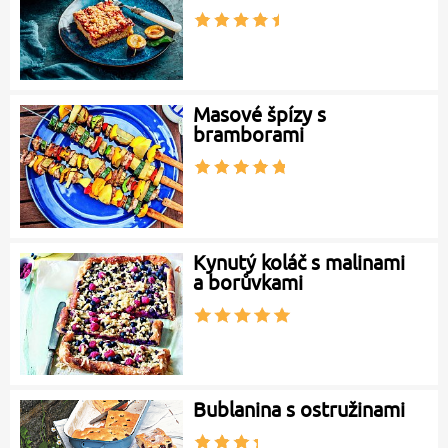
Masové špízy s
bramborami
Kynutý koláč s malinami
a borůvkami
Bublanina s ostružinami