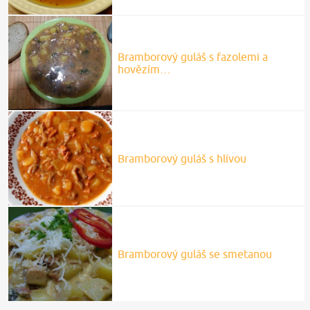
Bramborový guláš s fazolemi a
hovězím…
Bramborový guláš s hlívou
Bramborový guláš se smetanou