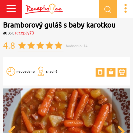
Přihlásit se
Bramborový guláš s baby karotkou
autor:
recepty73
4.8
hodnotilo:
14
neuvedeno
snadné