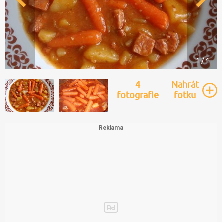
1 / 4
4
Nahrát
fotografie
fotku