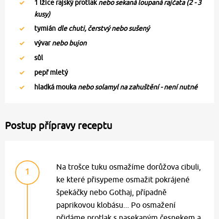
1
lžíce rajský protlak
nebo sekaná loupaná rajčata (2 - 3
kusy)
tymián
dle chuti, čerstvý nebo sušený
vývar
nebo bujon
sůl
pepř mletý
hladká mouka
nebo solamyl na zahuštění - není nutné
Postup přípravy receptu
Na trošce tuku osmažíme dorůžova cibuli,
1
ke které přisypeme osmažit pokrájené
špekáčky nebo Gothaj, případně
paprikovou klobásu... Po osmažení
přidáme protlak s nasekaným česnekem a