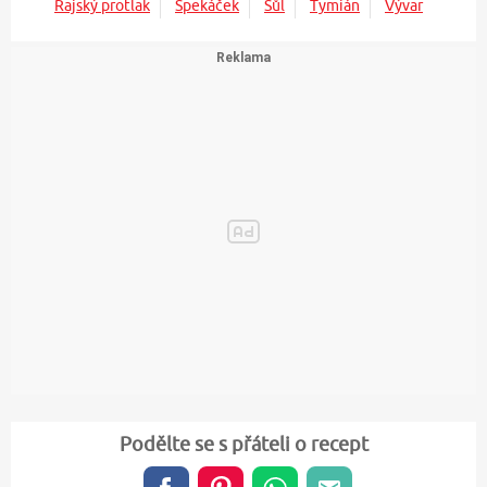
Rajský protlak
Špekáček
Sůl
Tymián
Vývar
Podělte se s přáteli o recept