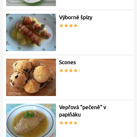
Výborné špízy
Scones
Vepřová "pečeně" v
papiňáku