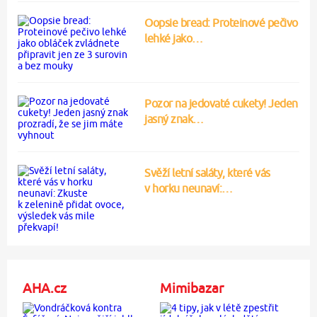
Oopsie bread: Proteinové pečivo
lehké jako…
Pozor na jedovaté cukety! Jeden
jasný znak…
Svěží letní saláty, které vás
v horku neunaví:…
AHA.cz
Mimibazar