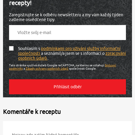
recepty!
Zaregistrujte se k odběru newsletteru a my vám každý týden
zašleme osvědčené tipy.
Souhlasím s
podmínkami pro užívání služby informační
společnosti
a seznámil/a jsem se s informací o
zpracování
osobních údajů
.
Tato stránka využívá služeb Google reCAPTCHA, na kterou se vztahují
Smluvní
podmínky
a
Zásady ochrany osobních údajů
společnosti Google.
Komentáře k receptu