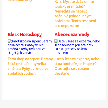
Kvíz: Myslíte si, že umíte
logicky přemýšlet?
Nenechte se napálit
zdánlivě jednoduchými
otázkami. Tento test není
pro nepozorné
Blesk Horoskopy
Abecedazahrady
Tarotskop na srpen: Berany
Jste v lese za experta, nebo
čeká cesta, Panny velká
si na houbaře jen hrajete?
změna a Ryby uvíznou ve
Otestujte se v našem
stojatých vodách
desateru