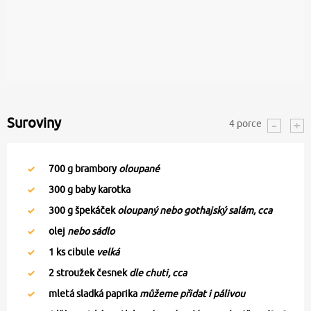
Suroviny
4
porce
700
g brambory
oloupané
300
g baby karotka
300
g špekáček
oloupaný nebo gothajský salám, cca
olej
nebo sádlo
1
ks cibule
velká
2
stroužek česnek
dle chuti, cca
mletá sladká paprika
můžeme přidat i pálivou