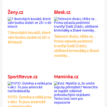
Ženy.cz
Blesk.cz
7 ikonických kousků, které
Televizní diváci, těšte se...
vám budou slušet ve 20 i v
Prima vytasila podzimní
60 letech
trumfy! Další Zrádci,
oblíbené kriminálky a žhavé
novinky...
SportRevue.cz
Maminka.cz
FOTO: Úsměvy a velká prsa
v akci. To jsou americké
roztleskávačky