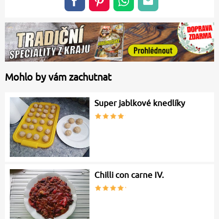
Mohlo by vám zachutnat
Super jablkové knedlíky
Chilli con carne IV.