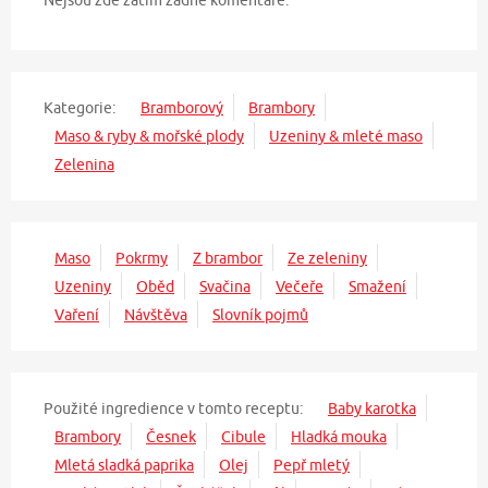
Nejsou zde zatím žádné komentáře.
Kategorie:
Bramborový
Brambory
Maso & ryby & mořské plody
Uzeniny & mleté maso
Zelenina
Maso
Pokrmy
Z brambor
Ze zeleniny
Uzeniny
Oběd
Svačina
Večeře
Smažení
Vaření
Návštěva
Slovník pojmů
Použité ingredience v tomto receptu:
Baby karotka
Brambory
Česnek
Cibule
Hladká mouka
Mletá sladká paprika
Olej
Pepř mletý