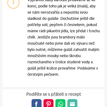
2
konci, podle toho jak je velká (malá), aby
se nám nerozvařila a nepustila svou
sladkost do guláše. Dochutíme ještě dle
potřeby solí, pepřem či česnekem, pokud
máme rádi pikantní jídla, lze přidat i trochu
chilli. Jestliže jsou brambory málo
moučnaté nebo jsme dali víc vývaru než
bylo nutné, můžeme guláš zahustit malým
množstvím mouky nebo škrobu
rozmíchaného v trošce studené vody a
guláš ještě krátce provaříme. Podáváme s
čerstvým pečivem.
Podělte se s přáteli o recept