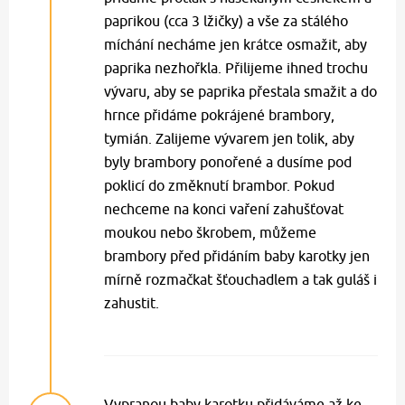
paprikou (cca 3 lžičky) a vše za stálého
míchání necháme jen krátce osmažit, aby
paprika nezhořkla. Přilijeme ihned trochu
vývaru, aby se paprika přestala smažit a do
hrnce přidáme pokrájené brambory,
tymián. Zalijeme vývarem jen tolik, aby
byly brambory ponořené a dusíme pod
poklicí do změknutí brambor. Pokud
nechceme na konci vaření zahušťovat
moukou nebo škrobem, můžeme
brambory před přidáním baby karotky jen
mírně rozmačkat šťouchadlem a tak guláš i
zahustit.
Vypranou baby karotku přidáváme až ke