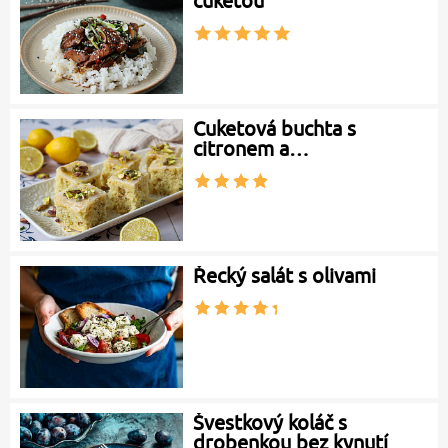
cuketou
Cuketová buchta s
citronem a…
Řecký salát s olivami
Švestkový koláč s
drobenkou bez kynutí