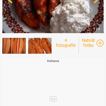
1 / 4
4
Nahrát
fotografie
fotku