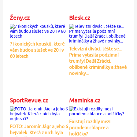
Ženy.cz
Blesk.cz
7 ikonických kousků, které
Televizní diváci, těšte se...
vám budou slušet ve 20 i v
Prima vytasila podzimní
60 letech
trumfy! Další Zrádci,
oblíbené kriminálky a žhavé
novinky...
SportRevue.cz
Maminka.cz
Existují rozdíly mezi
FOTO: Jaromír Jágr a jeho 6
porodem chlapce a
bejvalek. Která z nich byla
holčičky?