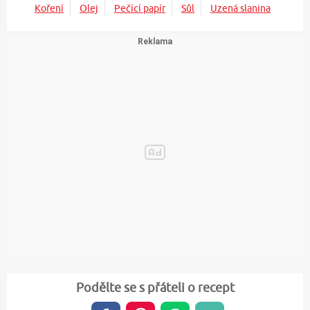
Koření
Olej
Pečící papír
Sůl
Uzená slanina
Podělte se s přáteli o recept