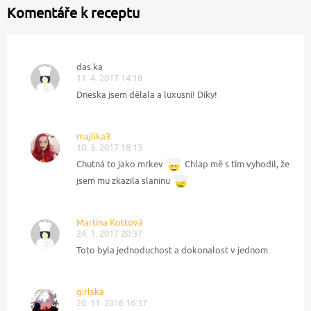
Komentáře k receptu
das.ka
11. 4. 2017 14:18
Dneska jsem dělala a luxusní! Díky!
majlika3
10. 3. 2017 18:13
Chutná to jako mrkev
Chlap mě s tím vyhodil, že
jsem mu zkazila slaninu
Martina Kottová
24. 1. 2017 20:37
Toto byla jednoduchost a dokonalost v jednom.
girlska
20. 11. 2016 16:37