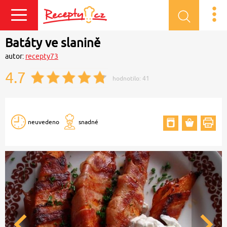
Přihlásit se
Batáty ve slanině
autor:
recepty73
4.7
hodnotilo:
41
neuvedeno
snadné