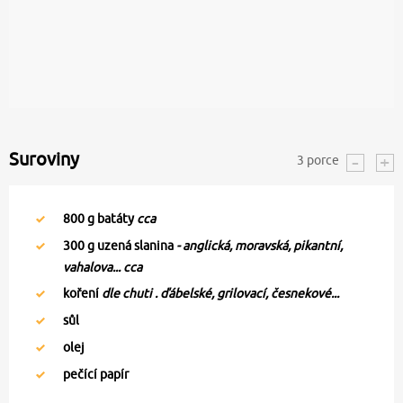
Suroviny
3
porce
800
g batáty
cca
300
g uzená slanina
- anglická, moravská, pikantní,
vahalova... cca
koření
dle chuti . ďábelské, grilovací, česnekové...
sůl
olej
pečící papír