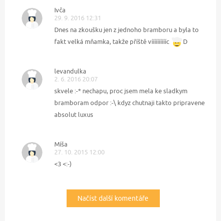
Ivča
29. 9. 2016 12:31
Dnes na zkoušku jen z jednoho bramboru a byla to
fakt velká mňamka, takže příště vííííííííííc
D
levandulka
2. 6. 2016 20:07
skvele :-* nechapu, proc jsem mela ke sladkym
bramboram odpor :-\ kdyz chutnaji takto pripravene
absolut luxus
Míša
27. 10. 2015 12:00
<3 <:-)
Načíst další komentáře