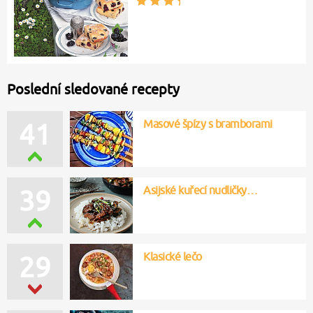
Poslední sledované recepty
Masové špízy s bramborami
41
Asijské kuřecí nudličky…
39
Klasické lečo
29