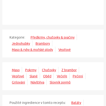
Kategorie:
Předkrmy, chuťovky & svačiny
Jednohubky
Brambory
Maso & ryby & mořské plody
Vepřové
Maso
Pokrmy
Chuťovky
Z brambor
Vepřové
Slané
Oběd
Večeře
Pečení
Grilování
Návštěva
Slovník pojmů
Použité ingredience v tomto receptu:
Batáty