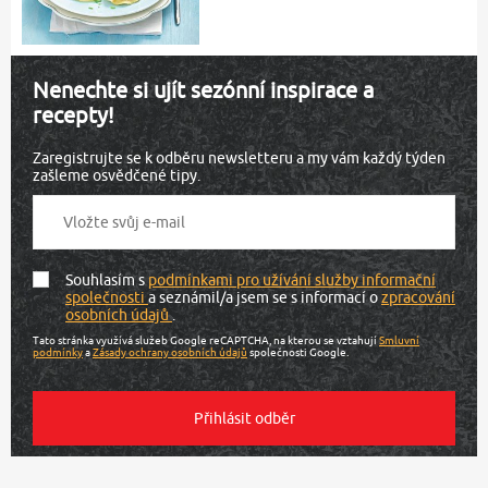
Nenechte si ujít sezónní inspirace a
recepty!
Zaregistrujte se k odběru newsletteru a my vám každý týden
zašleme osvědčené tipy.
Souhlasím s
podmínkami pro užívání služby informační
společnosti
a seznámil/a jsem se s informací o
zpracování
osobních údajů
.
Tato stránka využívá služeb Google reCAPTCHA, na kterou se vztahují
Smluvní
podmínky
a
Zásady ochrany osobních údajů
společnosti Google.