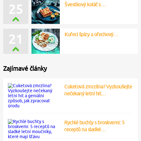
Švestkový koláč s…
25
Kuřecí špízy a ořechový…
21
Zajímavé články
Cuketová zmrzlina? Vyzkoušejte
nečekaný letní hit…
Rychlé buchty s broskvemi: 5
receptů na sladké…