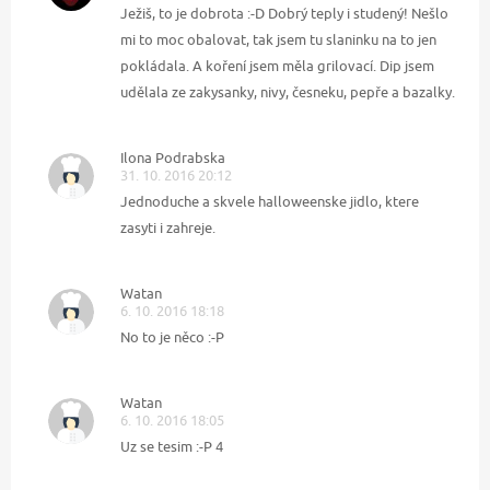
Ježiš, to je dobrota :-D Dobrý teply i studený! Nešlo
mi to moc obalovat, tak jsem tu slaninku na to jen
pokládala. A koření jsem měla grilovací. Dip jsem
udělala ze zakysanky, nivy, česneku, pepře a bazalky.
Ilona Podrabska
31. 10. 2016 20:12
Jednoduche a skvele halloweenske jidlo, ktere
zasyti i zahreje.
Watan
6. 10. 2016 18:18
No to je něco :-P
Watan
6. 10. 2016 18:05
Uz se tesim :-P 4