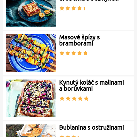
Masové špízy s
bramborami
Kynutý koláč s malinami
a borůvkami
Bublanina s ostružinami