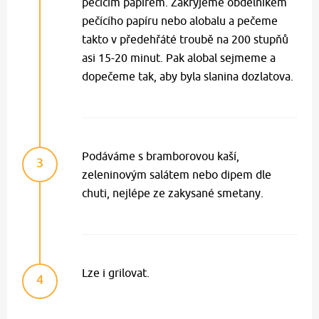
pečícím papírem. Zakryjeme obdélníkem
pečícího papíru nebo alobalu a pečeme
takto v předehřáté troubě na 200 stupňů
asi 15-20 minut. Pak alobal sejmeme a
dopečeme tak, aby byla slanina dozlatova.
Podáváme s bramborovou kaší,
3
zeleninovým salátem nebo dipem dle
chuti, nejlépe ze zakysané smetany.
Lze i grilovat.
4