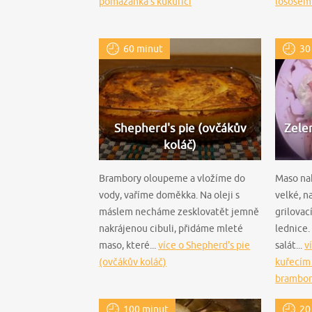
pomazánka s kukuřicí
lososem
60 minut
30
Shepherd's pie (ovčákův
Zelen
koláč)
Brambory oloupeme a vložíme do
Maso nak
vody, vaříme doměkka. Na oleji s
velké, n
máslem necháme zesklovatět jemně
grilova
nakrájenou cibuli, přidáme mleté
lednice.
maso, které...
více o Shepherd's pie
salát...
v
(ovčákův koláč)
kuřecím
brambo
100 minut
20