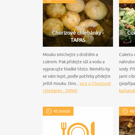
Chorizové chlebánky -
Cuk
TAPAS
Mouku smíchejte s droždím a
Cuketu 
cukrem. Pak přidejte sůl a vodu a
nahrubo 
vypracujte hladké těsto. Nemělo by
vody. Př
se vám lepit, podle potřeby přidejte
jarní cib
ještě mouku. Dno...
více o Chorizové
(popřípa
chlebánky - TAPAS
karbanát
45 minut
40