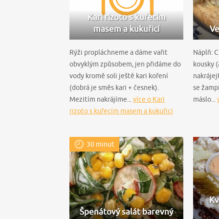
Kari rizoto s kuřecím
masem a kukuřicí
Ve
Rýži propláchneme a dáme vařit
Náplň: C
obvyklým způsobem, jen přidáme do
kousky (
vody kromě soli ještě kari koření
nakrájej
(dobrá je směs kari + česnek).
se žampi
Mezitím nakrájíme...
více o Kari
máslo...
rizoto s kuřecím masem a kukuřicí
30 minut
Kv
Špenátový salát barevný