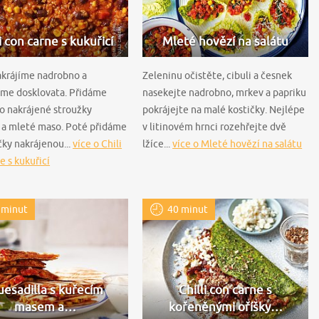
i con carne s kukuřicí
Mleté hovězí na salátu
akrájíme nadrobno a
Zeleninu očistěte, cibuli a česnek
eme dosklovata. Přidáme
nasekejte nadrobno, mrkev a papriku
o nakrájené stroužky
pokrájejte na malé kostičky. Nejlépe
 a mleté maso. Poté přidáme
v litinovém hrnci rozehřejte dvě
čky nakrájenou...
více o Chili
lžíce...
více o Mleté hovězí na salátu
e s kukuřicí
 minut
40 minut
esadilla s kuřecím
Chilli con carne s
masem a…
kořeněnými oříšky…