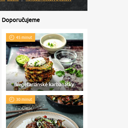
Doporučujeme
45 minut
Vegetariánské karbanátky
30 minut