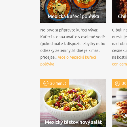
Mexická kuřecí polévka
Chil
Nejprve si připravte kuřecí vývar.
Cibuli n
Kuřecí stehna uvařte v osolené vodě
orestuj
(pokud máte k dispozici zbytky nebo
nadrobn
odřezky zeleniny, klidně je k masu
česneku
přidejte...
více o Mexická kuřecí
na kosti
polévka
con carn
20 minut
30
Qu
Mexický těstovinový salát