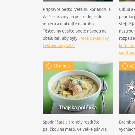
Připravte pesto. Většinu koriandru a
Cibuli a
další suroviny na pesto dejte do
papriku 
mixéru a umixujte nahrubo.
stejně j
Těstoviny uvařte podle návodu na
nastrouh
obalu tak, aby byly...
více o Mexický
rozpalte 
těstovinový salát
kuřecím
smetan
35 minut
45
B
Thajská polévka
Spodní část citronely rozdrťte
Brambory
paličkou na maso. Ve velké pánvi s
vychladn