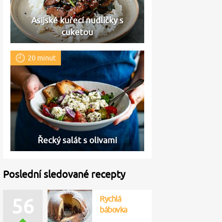
Asijské kuřecí nudličky s
cuketou
20 minut
Řecký salát s olivami
Poslední sledované recepty
Rychlá
56
bábovka