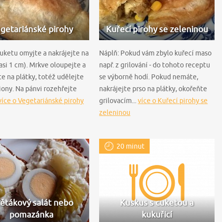
getariánské pirohy
Kuřecí pirohy se zeleninou
uketu omyjte a nakrájejte na
Náplň: Pokud vám zbylo kuřecí maso
asi 1 cm). Mrkve oloupejte a
např. z grilování - do tohoto receptu
te na plátky, totéž udělejte
se výborně hodí. Pokud nemáte,
ony. Na pánvi rozehřejte
nakrájejte prso na plátky, okořeňte
více o Vegetariánské pirohy
grilovacím...
více o Kuřecí pirohy se
zeleninou
20 minut
ětákový salát nebo
Kuskus s cuketou a
pomazánka
kukuřicí