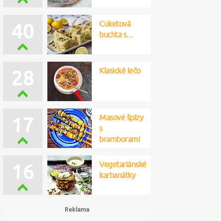
Cuketová
40
buchta s…
Klasické lečo
28
Masové špízy
17
s
bramborami
Vegetariánské
16
karbanátky