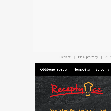
|
|
Blesk.cz
Blesk pro ženy
AHA
Oblíbené recepty
Nejnovější
Suroviny
Zdravý oběd
Rychlá večeře
Chuťovky