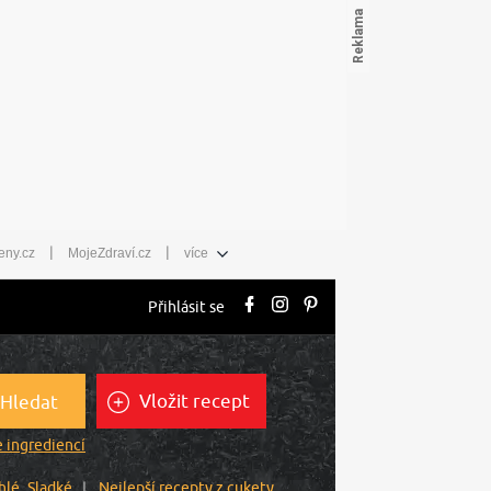
|
|
eny.cz
MojeZdraví.cz
více
Přihlásit se
Vložit recept
Hledat
 ingrediencí
hlé
Sladké
Nejlepší recepty z cukety