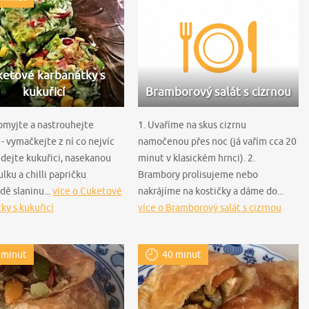
etové karbanátky s
kukuřicí
Bramborový salát s cizrnou
omyjte a nastrouhejte
1. Uvaříme na skus cizrnu
- vymačkejte z ní co nejvíc
namočenou přes noc (já vařím cca 20
idejte kukuřici, nasekanou
minut v klasickém hrnci). 2.
ulku a chilli papričku
Brambory prolisujeme nebo
dě slaninu...
více o Cuketové
nakrájíme na kostičky a dáme do...
ky s kukuřicí
více o Bramborový salát s cizrnou
 minut
40 minut