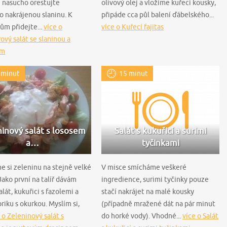
 nasucho orestujte
olivový olej a vložíme kuřecí kousky,
 nakrájenou slaninu. K
připáde cca půl balení ďábelského...
ům přidejte...
více o
více o Kuřecí fajitas
vý salát se slaninou a
em
 minut
15 minut
inový salát s lososem
Salát s kukuřicí a surimi
a…
tyčinkami
e si zeleninu na stejně velké
V misce smícháme veškeré
Jako první na talíř dávám
ingredience, surimi tyčinky pouze
alát, kukuřici s fazolemi a
stačí nakrájet na malé kousky
riku s okurkou. Myslím si,
(případně mražené dát na pár minut
 o Zeleninový salát s
do horké vody). Vhodné...
více o Salát