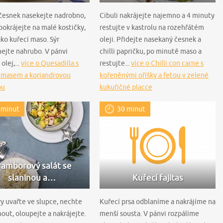
 česnek nasekejte nadrobno,
Cibuli nakrájejte najemno a 4 minuty
pokrájejte na malé kostičky,
restujte v kastrolu na rozehřátém
ako kuřecí maso. Sýr
oleji. Přidejte nasekaný česnek a
ejte nahrubo. V pánvi
chilli papričku, po minutě maso a
olej,...
více o Quesadilla s
restujte...
více o Chilli con carne s
 masem a koriandrovou
kořeněnými oříšky a fetou v zelené
ou
kukuřičné placce
 minut
30 minut
ramborový salát se
slaninou a…
Kuřecí fajitas
 uvařte ve slupce, nechte
Kuřecí prsa odblaníme a nakrájíme na
out, oloupejte a nakrájejte.
menší sousta. V pánvi rozpálíme