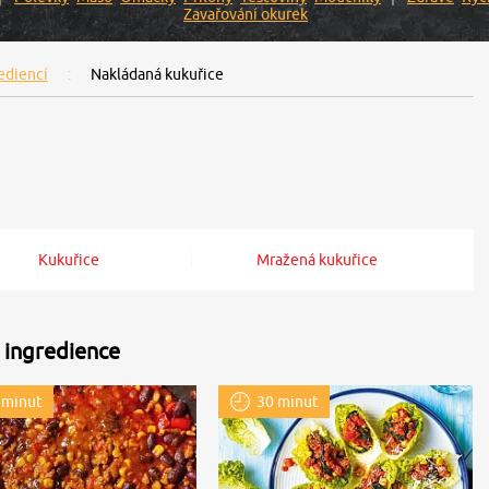
Zavařování okurek
ediencí
Nakládaná kukuřice
Kukuřice
Mražená kukuřice
 ingredience
 minut
30 minut