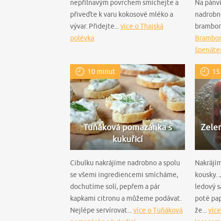
nepřilnavým povrchem smíchejte a
Na pánvi
přiveďte k varu kokosové mléko a
nadrobno
vývar. Přidejte...
více o Thajská
brambor
polévka
Bramboro
špenát
10 minut
15
Tuňáková pomazánka s
Zelen
kukuřicí
Cibulku nakrájíme nadrobno a spolu
Nakrájím
se všemi ingrediencemi smícháme,
kousky. 
dochutíme solí, pepřem a pár
ledový s
kapkami citronu a můžeme podávat.
poté pap
Nejlépe servírovat...
více o Tuňáková
že...
více