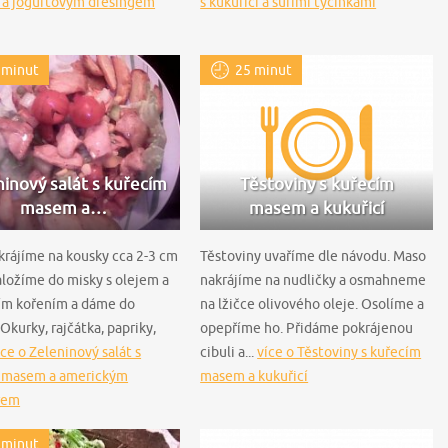
 a jogurtovým dresingem
s kukuřicí a surimi tyčinkami
 minut
25 minut
inový salát s kuřecím
Těstoviny s kuřecím
masem a…
masem a kukuřicí
rájíme na kousky cca 2-3 cm
Těstoviny uvaříme dle návodu. Maso
aložíme do misky s olejem a
nakrájíme na nudličky a osmahneme
cím kořením a dáme do
na lžičce olivového oleje. Osolíme a
 Okurky, rajčátka, papriky,
opepříme ho. Přidáme pokrájenou
íce o Zeleninový salát s
cibuli a...
více o Těstoviny s kuřecím
 masem a americkým
masem a kukuřicí
rem
 minut