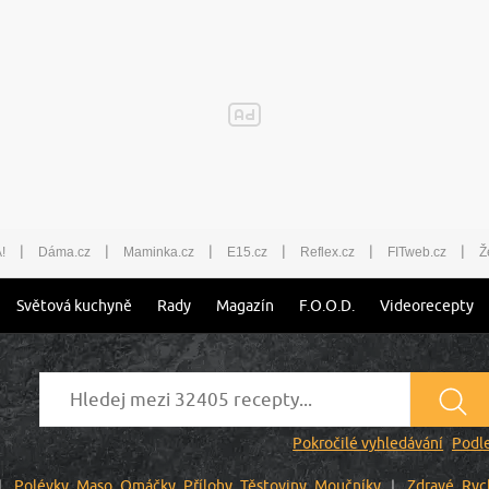
|
|
|
|
|
|
!
Dáma.cz
Maminka.cz
E15.cz
Reflex.cz
FITweb.cz
Ž
Světová kuchyně
Rady
Magazín
F.O.O.D.
Videorecepty
Pokročilé vyhledávání
Podle
Polévky
Maso
Omáčky
Přílohy
Těstoviny
Moučníky
Zdravé
Ryc