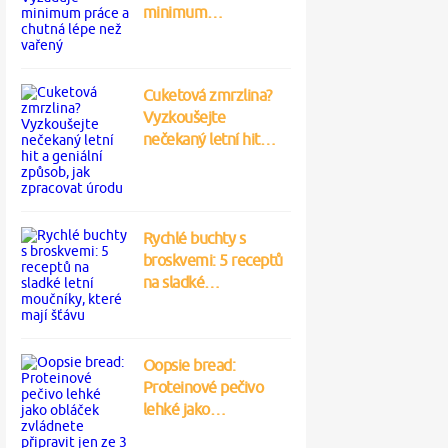
minimum…
Cuketová zmrzlina?
Vyzkoušejte
nečekaný letní hit…
Rychlé buchty s
broskvemi: 5 receptů
na sladké…
Oopsie bread:
Proteinové pečivo
lehké jako…