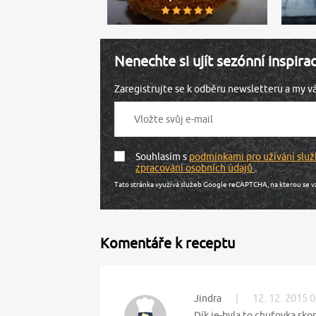
Nenechte si ujít sezónní inspira
Zaregistrujte se k odběru newsletteru a my 
Souhlasím s
podmínkami pro užívání služ
zpracování osobních údajů
.
Tato stránka využívá služeb Google reCAPTCHA, na kterou se v
Komentáře k receptu
|
12. 12. 2015 
Jindra
Dík,je-byla to chuťovka skor