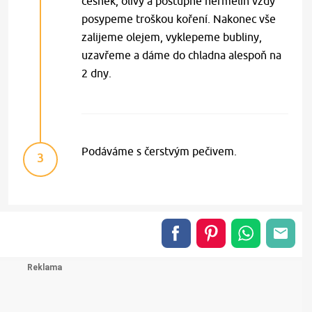
česnek, olivy a postupně hermelín vždy
posypeme troškou koření. Nakonec vše
zalijeme olejem, vyklepeme bubliny,
uzavřeme a dáme do chladna alespoň na
2 dny.
Podáváme s čerstvým pečivem.
3