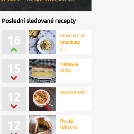
Poslední sledované recepty
Francouzské
16
brambory
s…
Nebeská
15
Máňa
Klasické lečo
12
Rychlá
12
bábovka