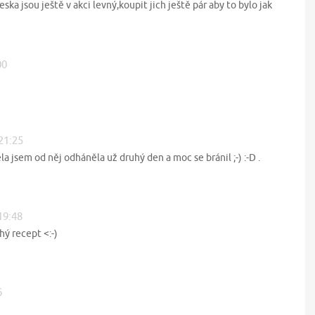
ka jsou ještě v akci levný,koupit jich ještě pár aby to bylo jak
00
 21:25
 jsem od něj odháněla už druhý den a moc se bránil ;-) :-D .
19:48
ý recept <:-)
6