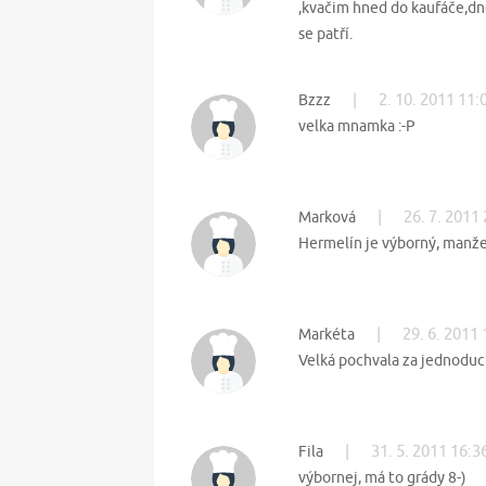
,kvačim hned do kaufáče,dnes
se patří.
|
2. 10. 2011 11:
Bzzz
velka mnamka :-P
|
26. 7. 2011
Marková
Hermelín je výborný, manžela
|
29. 6. 2011 
Markéta
Velká pochvala za jednoduch
|
31. 5. 2011 16:3
Fila
výbornej, má to grády 8-)