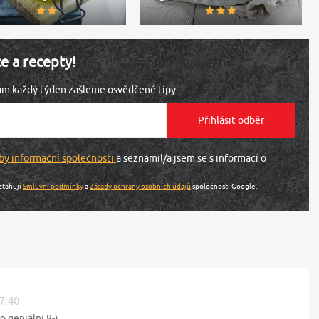
ce a recepty!
vám každý týden zašleme osvědčené tipy.
by informační společnosti
a seznámil/a jsem se s informací o
ztahují
Smluvní podmínky
a
Zásady ochrany osobních údajů
společnosti Google.
07:40
o geniální 8-)