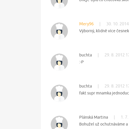
Mery96
|
30. 10. 2014
Výborný, klidně více česneku
|
29. 8. 2012 1
buchta
:-P
|
29. 8. 2012 1
buchta
fakt supr mnamka jednoduch
|
1. 7
Plánská Martina
Bohužel už ochutnáváme a t