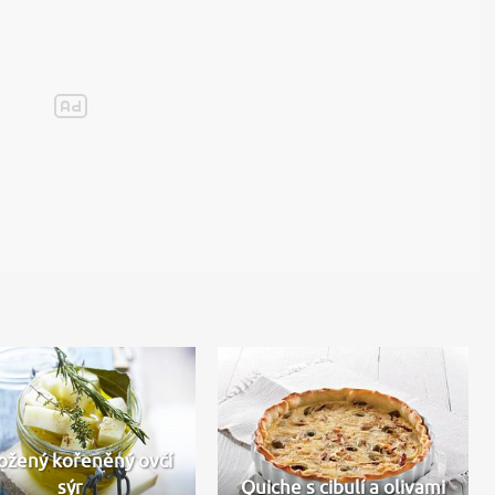
ožený kořeněný ovčí
sýr
Quiche s cibulí a olivami