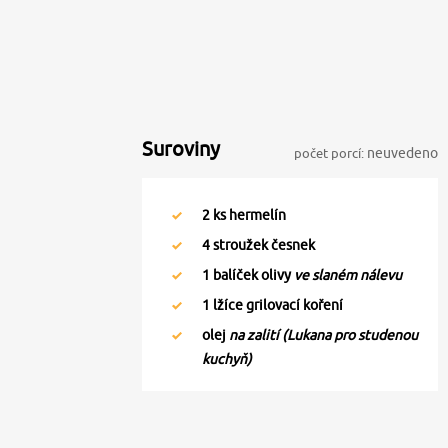
Suroviny
počet porcí:
neuvedeno
2
ks hermelín
4
stroužek česnek
1
balíček olivy
ve slaném nálevu
1
lžíce grilovací koření
olej
na zalití (Lukana pro studenou
kuchyň)