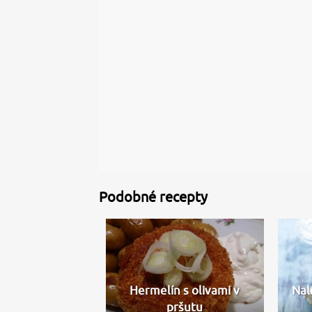
Podobné recepty
Hermelín s olivami v
Nal
pršutu