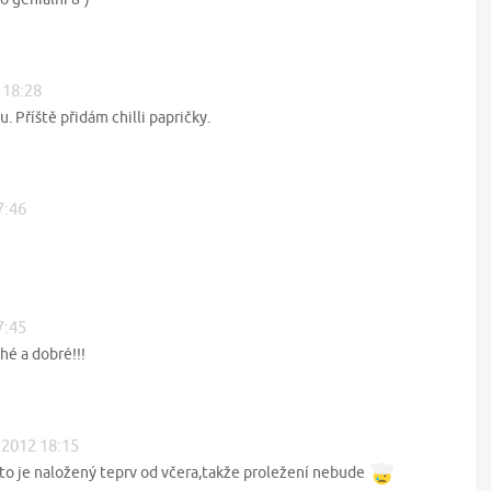
 18:28
. Příště přidám chilli papričky.
7:46
7:45
é a dobré!!!
. 2012 18:15
o je naložený teprv od včera,takže proležení nebude