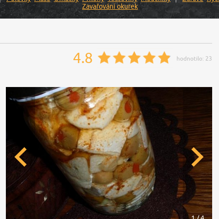
Zavařování okurek
4.8
hodnotilo:
23
1 / 4