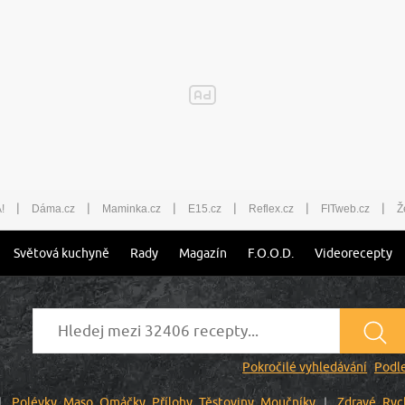
|
|
|
|
|
|
!
Dáma.cz
Maminka.cz
E15.cz
Reflex.cz
FITweb.cz
Ž
Světová kuchyně
Rady
Magazín
F.O.O.D.
Videorecepty
Pokročilé vyhledávání
Podle
Polévky
Maso
Omáčky
Přílohy
Těstoviny
Moučníky
Zdravé
Ryc