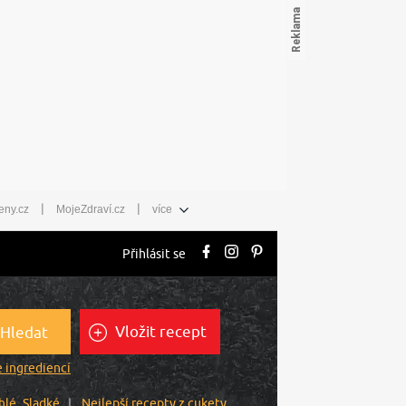
|
|
eny.cz
MojeZdraví.cz
více
Přihlásit se
Vložit recept
Hledat
 ingrediencí
hlé
Sladké
Nejlepší recepty z cukety