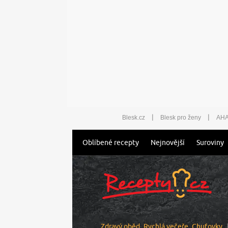
|
|
Blesk.cz
Blesk pro ženy
AHA
Oblíbené recepty
Nejnovější
Suroviny
Zdravý oběd
Rychlá večeře
Chuťovky