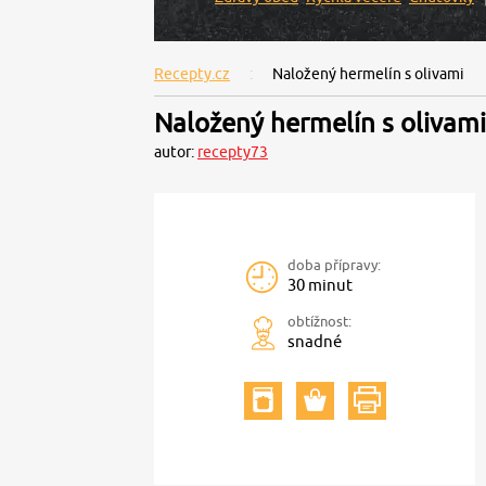
Recepty.cz
Naložený hermelín s olivami
Naložený hermelín s olivami
autor:
recepty73
doba přípravy:
30 minut
obtížnost:
snadné