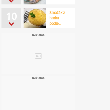
Smažák z
10
hrnku
podle…