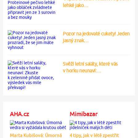
lehké jako…
Pozor na jedovaté cukety! Jeden
jasný znak…
Svěží letní saláty, které vás
v horku neunaví:…
AHA.cz
Mimibazar
Marta Kubišová: Úmorná
4 tipy, jak v létě zpestřit