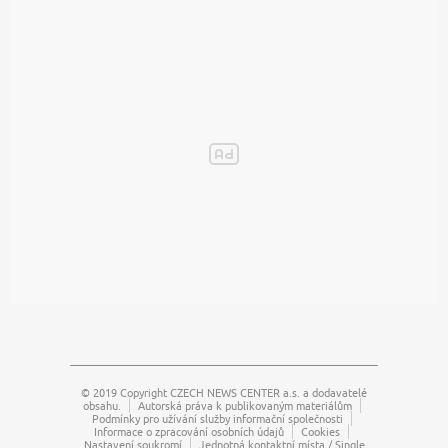
© 2019 Copyright
CZECH NEWS CENTER a.s.
a dodavatelé
obsahu.
Autorská práva k publikovaným materiálům
Podmínky pro užívání služby informační společnosti
Informace o zpracování osobních údajů
Cookies
Nastavení soukromí
Jednotná kontaktní místa / Single