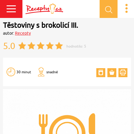
Přihlásit se
Těstoviny s brokolicí III.
autor:
Recepty
5.0
hodnotilo:
5
30 minut
snadné