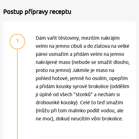
Postup přípravy receptu
Dám vařit těstoviny, mezitím nakrájím
1
velmi na jemno cibuli a do zlatova na velké
pánvi usmažím a přidám velmi na jemno
nakrájené maso (nebude se smažit dlouho,
proto na jemno) Jakmile je maso na
pohled hotové, jemně ho osolím, opepřím
a přidám kousky syrové brokolice (oddělím
ji úplně od všech "stonků" a nechám si
drobounké kousky). Celé to teď smažím
(můžu při tom malinko podlít vodou, ale
ne moc), dokud neucítím vůni brokolice.