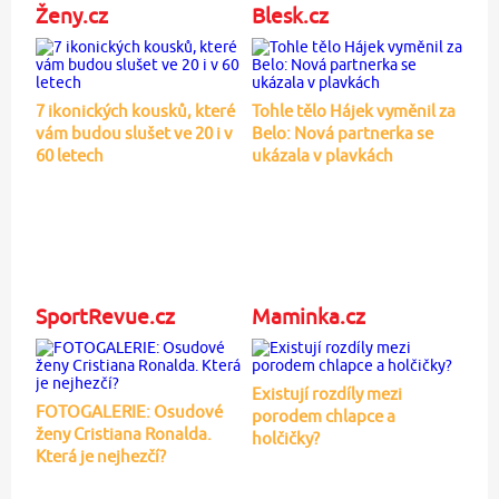
Ženy.cz
Blesk.cz
7 ikonických kousků, které
Tohle tělo Hájek vyměnil za
vám budou slušet ve 20 i v
Belo: Nová partnerka se
60 letech
ukázala v plavkách
SportRevue.cz
Maminka.cz
Existují rozdíly mezi
FOTOGALERIE: Osudové
porodem chlapce a
ženy Cristiana Ronalda.
holčičky?
Která je nejhezčí?