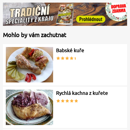
Mohlo by vám zachutnat
Babské kuře
Rychlá kachna z kuřete