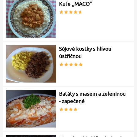
Kuře ,,MACO“
Sójové kostky s hlívou
ústřičnou
Batáty s masem a zeleninou
- zapečené