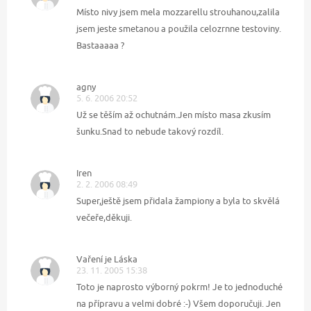
Místo nivy jsem mela mozzarellu strouhanou,zalila
jsem jeste smetanou a použila celozrnne testoviny.
Bastaaaaa ?
agny
5. 6. 2006 20:52
Už se těším až ochutnám.Jen místo masa zkusím
šunku.Snad to nebude takový rozdíl.
Iren
2. 2. 2006 08:49
Super,ještě jsem přidala žampiony a byla to skvělá
večeře,děkuji.
Vaření je Láska
23. 11. 2005 15:38
Toto je naprosto výborný pokrm! Je to jednoduché
na přípravu a velmi dobré :-) Všem doporučuji. Jen