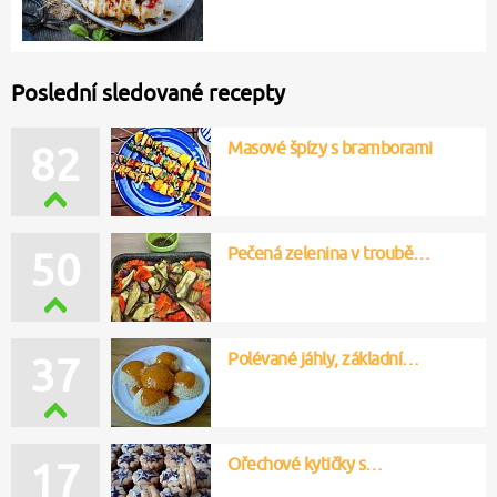
Poslední sledované recepty
Masové špízy s bramborami
82
Pečená zelenina v troubě…
50
Polévané jáhly, základní…
37
Ořechové kytičky s…
17