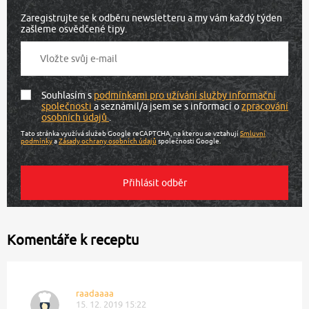
Zaregistrujte se k odběru newsletteru a my vám každý týden
zašleme osvědčené tipy.
Souhlasím s
podmínkami pro užívání služby informační
společnosti
a seznámil/a jsem se s informací o
zpracování
osobních údajů
.
Tato stránka využívá služeb Google reCAPTCHA, na kterou se vztahují
Smluvní
podmínky
a
Zásady ochrany osobních údajů
společnosti Google.
Komentáře k receptu
raadaaaa
15. 12. 2019 15:22