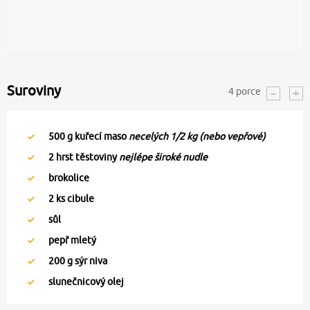
Suroviny
4
porce
500
g kuřecí maso
necelých 1/2 kg (nebo vepřové)
2
hrst těstoviny
nejlépe široké nudle
brokolice
2
ks cibule
sůl
pepř mletý
200
g sýr niva
slunečnicový olej