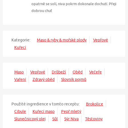
opatrně se solí, niva pokrm dokonale dochutí. Přeji
dobrou chuť
Kategorie:
Maso & ryby & mořské plody
Vepřové
Kuřecí
Maso
Vepřové
Drůbeží
Oběd
Večeře
Vaření
Zdravý oběd
Slovník pojmů
Použité ingredience v tomto receptu:
Brokolice
Cibule
Kuřecí maso
Pepř mletý
Slunečnicový olej
Sůl
Sýr Niva
Těstoviny