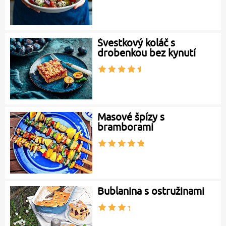
Švestkový koláč s
drobenkou bez kynutí
Masové špízy s
bramborami
Bublanina s ostružinami