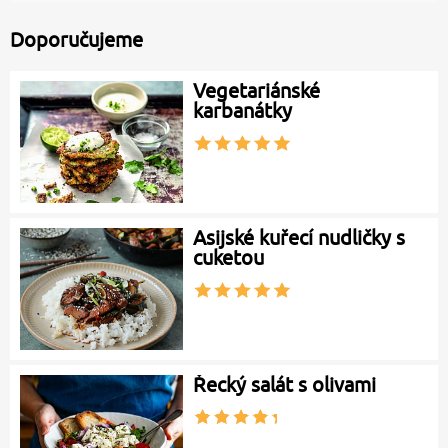
Doporučujeme
Vegetariánské
karbanátky
Asijské kuřecí nudličky s
cuketou
Řecký salát s olivami