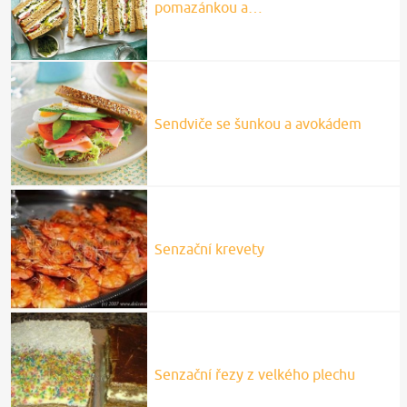
pomazánkou a…
Sendviče se šunkou a avokádem
Senzační krevety
Senzační řezy z velkého plechu