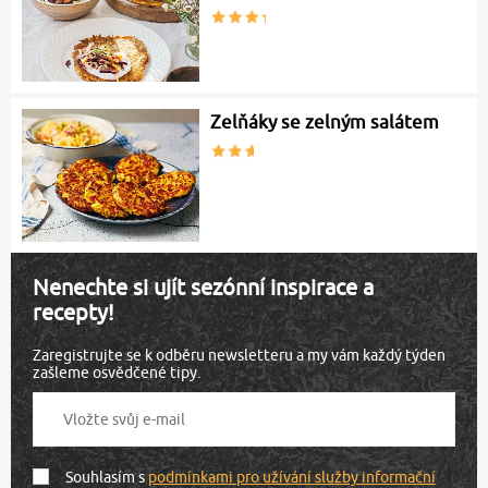
Zelňáky se zelným salátem
Nenechte si ujít sezónní inspirace a
recepty!
Zaregistrujte se k odběru newsletteru a my vám každý týden
zašleme osvědčené tipy.
Souhlasím s
podmínkami pro užívání služby informační