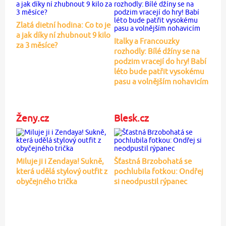
Zlatá dietní hodina: Co to je
a jak díky ní zhubnout 9 kilo
Italky a Francouzky
za 3 měsíce?
rozhodly: Bílé džíny se na
podzim vracejí do hry! Babí
léto bude patřit vysokému
pasu a volnějším nohavicím
Ženy.cz
Blesk.cz
Miluje ji i Zendaya! Sukně,
Šťastná Brzobohatá se
která udělá stylový outfit z
pochlubila fotkou: Ondřej
obyčejného trička
si neodpustil rýpanec