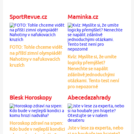
SportRevue.cz
Maminka.cz
FOTO: Tohle chceme vidět
na příští zimní olympiádě!
Kvíz: Myslíte si, že umíte
Nahotiny v nafukovacích
logicky přemýšlet?
kruzích
Nenechte se napálit
zdánlivě jednoduchými
otázkami. Tento test není
pro nepozorné
Blesk Horoskopy
Abecedazahrady
Horoskop zdraví na srpen:
Jste v lese za experta, nebo
Kdo bude v nejlepší kondici
si na houbaře jen hrajete?