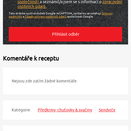
společnosti
a seznámil/a jsem se s informací o
zpracování
osobních údajů
.
Tato stránka využívá služeb Google reCAPTCHA, na kterou se vztahují
Smluvní
podmínky
a
Zásady ochrany osobních údajů
společnosti Google.
Komentáře k receptu
Nejsou zde zatím žádné komentáře.
Kategorie:
Předkrmy, chuťovky & svačiny
Sendviče