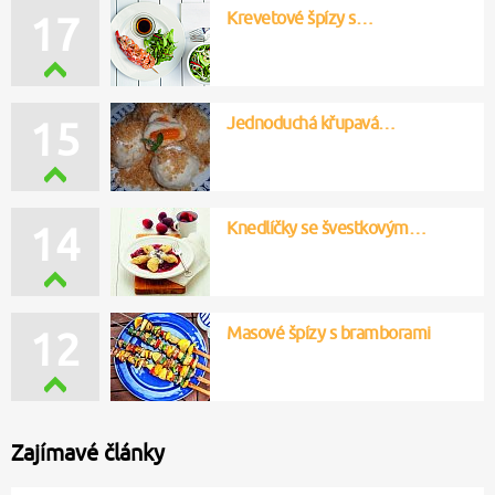
Krevetové špízy s…
17
Jednoduchá křupavá…
15
Knedlíčky se švestkovým…
14
Masové špízy s bramborami
12
Zajímavé články