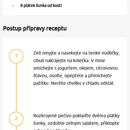
8
plátek šunka od kosti
Postup přípravy receptu
Zelí omyjte a nasekejte na tenké nudličky,
1
cibuli nakrájejte na kolečka. V míse
smíchejte s jogurtem, olejem, citronovou
šťávou, osolte, opepřete a přimíchejte
pažitku. Nechte chvilku v chladu odstát.
Rozkrojené pečivo poklaďte dvěma plátky
2
šunky, ozdobte zelným salátem, přiklopte