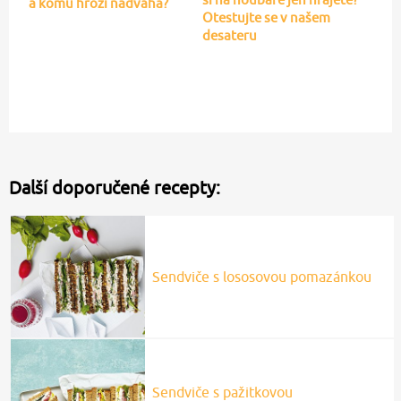
a komu hrozí nadváha?
Otestujte se v našem
desateru
Další doporučené recepty:
Sendviče s lososovou pomazánkou
Sendviče s pažitkovou