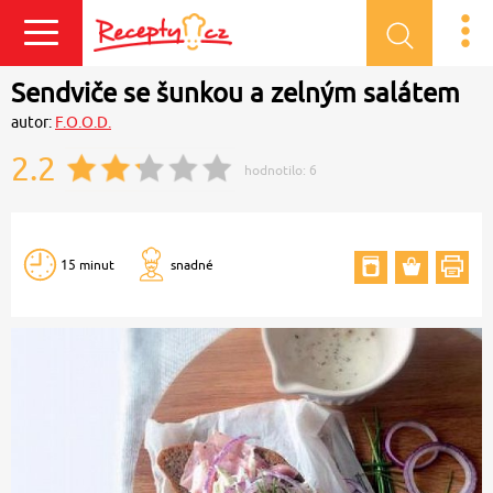
Přihlásit se
Sendviče se šunkou a zelným salátem
autor:
F.O.O.D.
2.2
hodnotilo:
6
15 minut
snadné