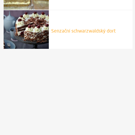
Senzační schwarzwaldský dort
Recepty.cz
Sendviče se šunkou a zelným salátem