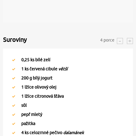
Suroviny
4
porce
0,25
ks bílé zelí
1
ks červená cibule
větší
200
g bílý jogurt
1
lžíce olivový olej
1
lžíce citronová šťáva
sůl
pepř mletý
pažitka
4
ks celozrnné pečivo
dalamánek