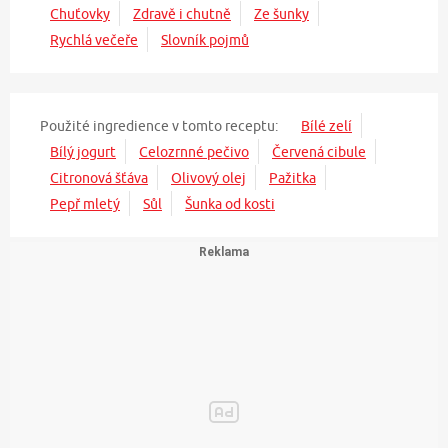
Chuťovky
Zdravě i chutně
Ze šunky
Rychlá večeře
Slovník pojmů
Použité ingredience v tomto receptu:
Bílé zelí
Bílý jogurt
Celozrnné pečivo
Červená cibule
Citronová šťáva
Olivový olej
Pažitka
Pepř mletý
Sůl
Šunka od kosti