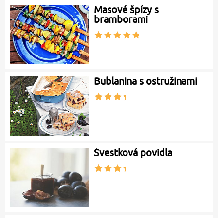
Masové špízy s
bramborami
Bublanina s ostružinami
Švestková povidla