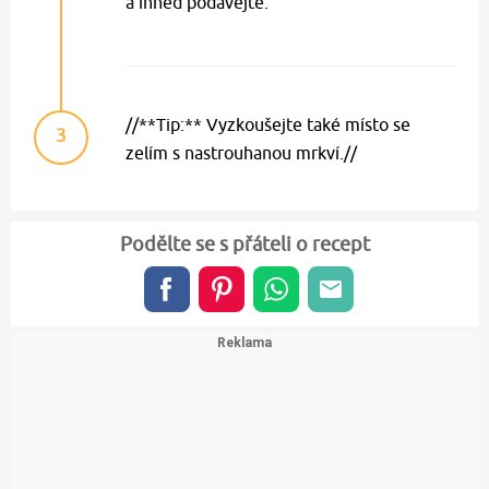
a ihned podávejte.
//**Tip:** Vyzkoušejte také místo se
3
zelím s nastrouhanou mrkví.//
Podělte se s přáteli o recept