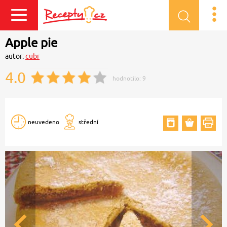
Přihlásit se
Apple pie
autor:
cubr
4.0
hodnotilo:
9
neuvedeno
střední