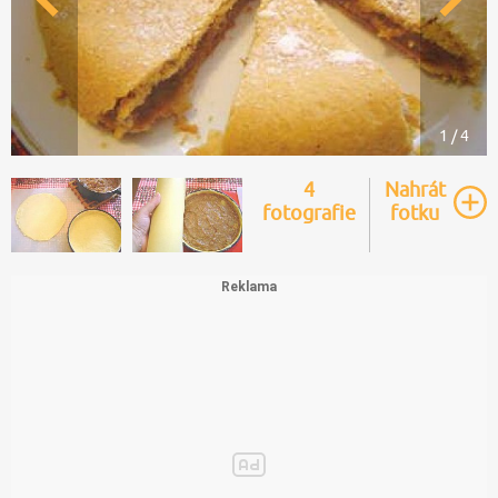
1 / 4
4
Nahrát
fotografie
fotku