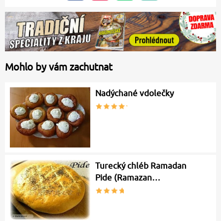
Mohlo by vám zachutnat
Nadýchané vdolečky
Turecký chléb Ramadan
Pide (Ramazan…