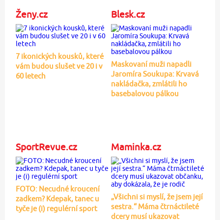
Ženy.cz
Blesk.cz
7 ikonických kousků, které
Maskovaní muži napadli
vám budou slušet ve 20 i v
Jaromíra Soukupa: Krvavá
60 letech
nakládačka, zmlátili ho
basebalovou pálkou
SportRevue.cz
Maminka.cz
FOTO: Necudné kroucení
„Všichni si myslí, že jsem její
zadkem? Kdepak, tanec u
sestra.“ Máma čtrnáctileté
tyče je (i) regulérní sport
dcery musí ukazovat