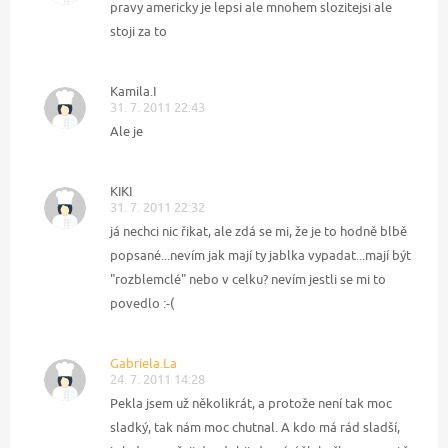
pravy americky je lepsi ale mnohem slozitejsi ale
stoji za to
Kamila.I
31. 7. 2011 22:43
Ale je
KIKI
31. 7. 2011 22:32
já nechci nic řikat, ale zdá se mi, že je to hodně blbě
popsané...nevím jak mají ty jablka vypadat...mají být
"rozblemclé" nebo v celku? nevím jestli se mi to
povedlo :-(
Gabriela.La
24. 7. 2011 14:28
Pekla jsem už několikrát, a protože není tak moc
sladký, tak nám moc chutnal. A kdo má rád sladší,