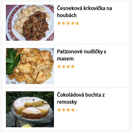
Česneková krkovička na
houbách
Patizonové nudličky s
masem
Čokoládová buchta z
remosky