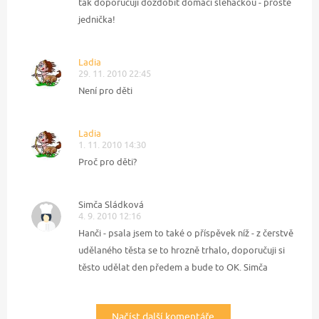
tak doporučuji dozdobit domácí šlehačkou - prostě
jednička!
Ladia
29. 11. 2010 22:45
Není pro děti
Ladia
1. 11. 2010 14:30
Proč pro děti?
Simča Sládková
4. 9. 2010 12:16
Hanči - psala jsem to také o příspěvek níž - z čerstvě
udělaného těsta se to hrozně trhalo, doporučuji si
těsto udělat den předem a bude to OK. Simča
Načíst další komentáře