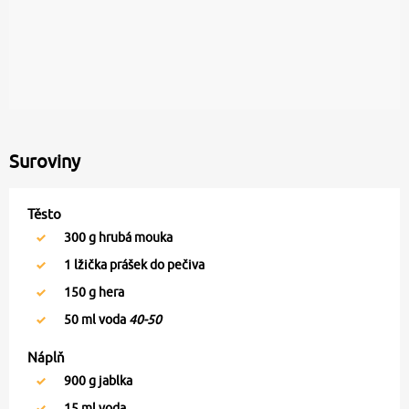
Suroviny
Těsto
300
g hrubá mouka
1
lžička prášek do pečiva
150
g hera
50
ml voda
40-50
Náplň
900
g jablka
15
ml voda