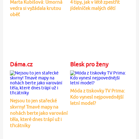
Marta Kubišová: Úmorná
4 tipy, jak v létě zpestřit
vedra si vyžádala krutou
jídelníček malých dětí
oběť
Dáma.cz
Blesk pro ženy
Móda z tiskovky TV Prima:
Kdo vynesl nejpovednější
Nejsou to jen stařecké
letní model?
skvrny! Tmavé mapy na
nohách berte jako varování
těla, které dnes trápí už i
třicátníky