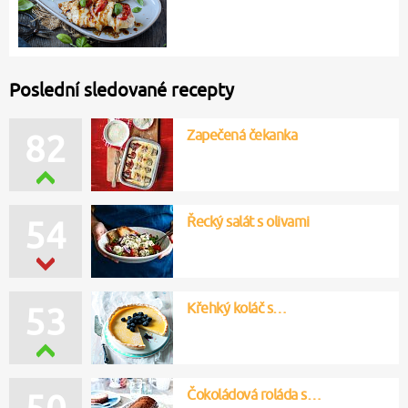
Poslední sledované recepty
Zapečená čekanka
82
Řecký salát s olivami
54
Křehký koláč s…
53
Čokoládová roláda s…
50