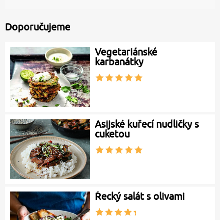
Doporučujeme
Vegetariánské
karbanátky
Asijské kuřecí nudličky s
cuketou
Řecký salát s olivami