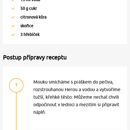
50
g cukr
citronová kůra
skořice
3
hřebíček
Postup přípravy receptu
Mouku smícháme s práškem do pečiva,
1
rozstrouhanou Herou a vodou a vytvoříme
tužší, křehké těsto. Můžeme nechat chvíli
odpočinout v lednici a mezitím si připravit
náplň.