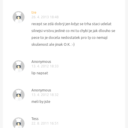
tre
26. 4. 2013 18:48
recept se zdá dobrý jen kdyz se trha staci udelat
silnejsi vrstvu jediné co mi tu chybí je jak dlouho se
pece to je docela nedostatek pro ty co nemají
skušenost ale jinak O.K. :-)
Anonymous
13. 4. 2012 18:33
lip napsat
Anonymous
13. 4. 2012 18:32
meli by jste
Tess
22. 8. 2011 16:51