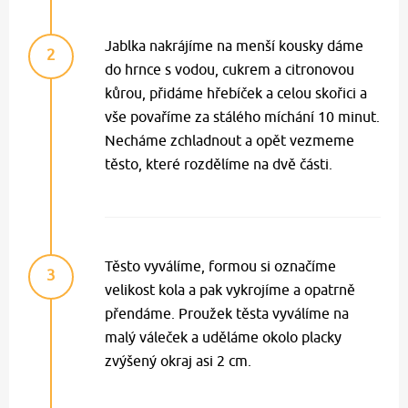
Jablka nakrájíme na menší kousky dáme
2
do hrnce s vodou, cukrem a citronovou
kůrou, přidáme hřebíček a celou skořici a
vše povaříme za stálého míchání 10 minut.
Necháme zchladnout a opět vezmeme
těsto, které rozdělíme na dvě části.
Těsto vyválíme, formou si označíme
3
velikost kola a pak vykrojíme a opatrně
přendáme. Proužek těsta vyválíme na
malý váleček a uděláme okolo placky
zvýšený okraj asi 2 cm.