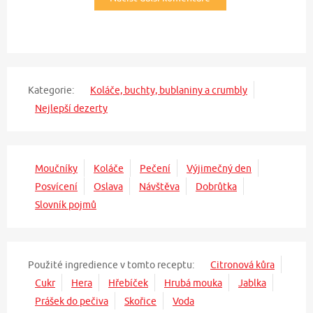
Kategorie:
Koláče, buchty, bublaniny a crumbly
Nejlepší dezerty
Moučníky
Koláče
Pečení
Výjimečný den
Posvícení
Oslava
Návštěva
Dobrůtka
Slovník pojmů
Použité ingredience v tomto receptu:
Citronová kůra
Cukr
Hera
Hřebíček
Hrubá mouka
Jablka
Prášek do pečiva
Skořice
Voda