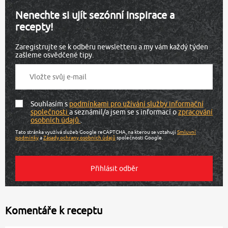
Nenechte si ujít sezónní inspirace a
recepty!
Zaregistrujte se k odběru newsletteru a my vám každý týden
zašleme osvědčené tipy.
Souhlasím s
podmínkami pro užívání služby informační
společnosti
a seznámil/a jsem se s informací o
zpracování
osobních údajů
.
Tato stránka využívá služeb Google reCAPTCHA, na kterou se vztahují
Smluvní
podmínky
a
Zásady ochrany osobních údajů
společnosti Google.
Komentáře k receptu