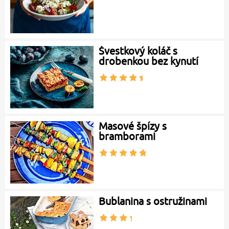
Švestkový koláč s
drobenkou bez kynutí
Masové špízy s
bramborami
Bublanina s ostružinami