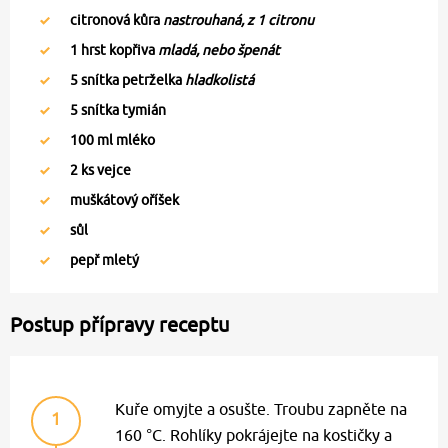
citronová kůra
nastrouhaná, z 1 citronu
1
hrst kopřiva
mladá, nebo špenát
5
snítka petrželka
hladkolistá
5
snítka tymián
100
ml mléko
2
ks vejce
muškátový oříšek
sůl
pepř mletý
Postup přípravy receptu
Kuře omyjte a osušte. Troubu zapněte na
1
160 °C. Rohlíky pokrájejte na kostičky a