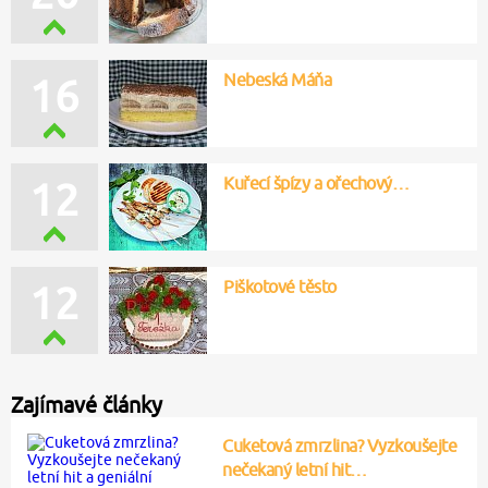
Nebeská Máňa
16
Kuřecí špízy a ořechový…
12
Piškotové těsto
12
Zajímavé články
Cuketová zmrzlina? Vyzkoušejte
nečekaný letní hit…