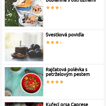
Švestková povidla
Rajčatová polévka s
petrželovým pestem
Kuřecí prsa Caprese