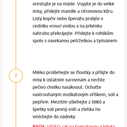
orestujte je na másle. Vsypte je do velké
mísy, přidejte mandle a citronovou kůru.
Listy kopřiv nebo špenátu prolijte v
cedníku vroucí vodou a na prkénku
nahrubo překrájejte. Přidejte k rohlíkům
spolu s nasekanou petrželkou a tymiánem.
Mléko prošlehejte se žloutky a přilijte do
2
mísy k ostatním surovinám a nechte
pečivo chvilku nasáknout. Ochuťte
nastrouhaným muškátovým oříškem, solí a
pepřem. Mezitím ušlehejte z bílků a
špetky soli pevný sníh a zlehka ho
vmíchejte do nádivky.
RADA:
VIDEO, jak na špenátovou nádivku