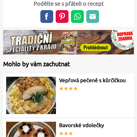
Podělte se s přáteli o recept
Mohlo by vám zachutnat
Vepřová pečeně s kůrčičkou
Bavorské vdolečky