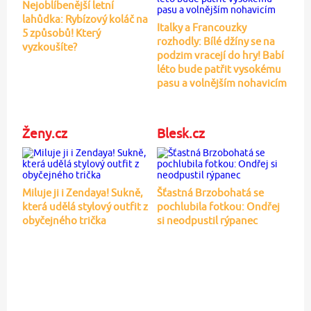
Nejoblíbenější letní
lahůdka: Rybízový koláč na
Italky a Francouzky
5 způsobů! Který
rozhodly: Bílé džíny se na
vyzkoušíte?
podzim vracejí do hry! Babí
léto bude patřit vysokému
pasu a volnějším nohavicím
Ženy.cz
Blesk.cz
Miluje ji i Zendaya! Sukně,
Šťastná Brzobohatá se
která udělá stylový outfit z
pochlubila fotkou: Ondřej
obyčejného trička
si neodpustil rýpanec