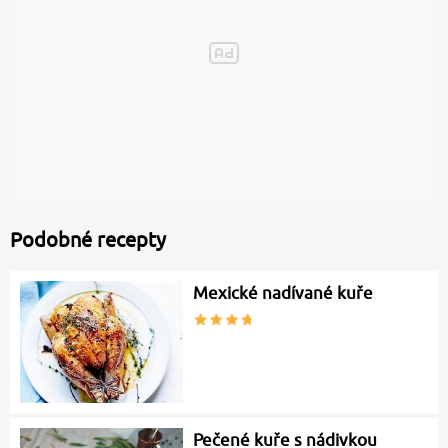
Podobné recepty
Mexické nadívané kuře
Pečené kuře s nádivkou