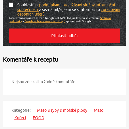
Souhlasím s
podmínkami pro užívání služby informační
společnosti
a seznámil/a jsem se s informací o
zpracování
osobních údajů
.
Tato stránka využívá služeb Google reCAPTCHA, na kterou se vztahují
Smluvní
podmínky
a
Zásady ochrany osobních údajů
společnosti Google.
Komentáře k receptu
Nejsou zde zatím žádné komentáře.
Kategorie:
Maso & ryby & mořské plody
Maso
Kuřecí
FOOD