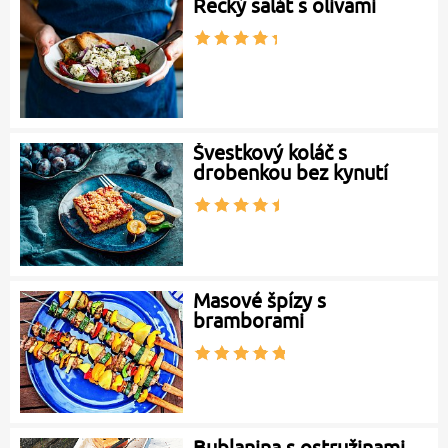
Řecký salát s olivami
Švestkový koláč s
drobenkou bez kynutí
Masové špízy s
bramborami
Bublanina s ostružinami