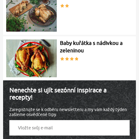
Baby kuřátka s nádivkou a
zeleninou
Nenechte si ujít sezónní inspirace a
recepty!
Zaregistrujte se k odběru newsletteru a my vám každý týden
zašleme osvědčené tipy.