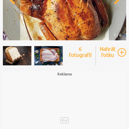
1 / 6
6
Nahrát
fotografií
fotku