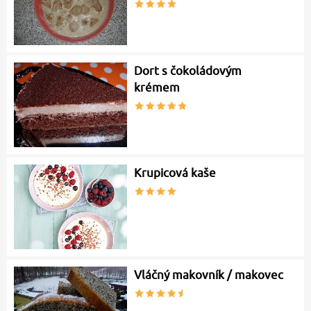
Dort s čokoládovým
krémem
Krupicová kaše
Vláčný makovník / makovec