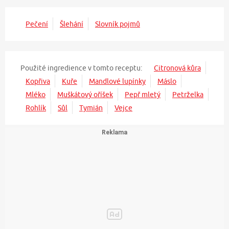
Pečení
Šlehání
Slovník pojmů
Použité ingredience v tomto receptu:
Citronová kůra
Kopřiva
Kuře
Mandlové lupínky
Máslo
Mléko
Muškátový oříšek
Pepř mletý
Petrželka
Rohlík
Sůl
Tymián
Vejce