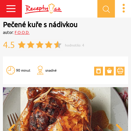
Přihlásit se
Pečené kuře s nádivkou
autor:
F.O.O.D.
4.5
hodnotilo:
4
90 minut
snadné