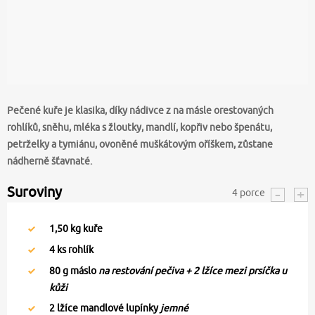
Pečené kuře je klasika, díky nádivce z na másle orestovaných
rohlíků, sněhu, mléka s žloutky, mandlí, kopřiv nebo špenátu,
petrželky a tymiánu, ovoněné muškátovým oříškem, zůstane
nádherně šťavnaté.
Suroviny
4
porce
1,50
kg kuře
4
ks rohlík
80
g máslo
na restování pečiva + 2 lžíce mezi prsíčka u
kůži
2
lžíce mandlové lupínky
jemné