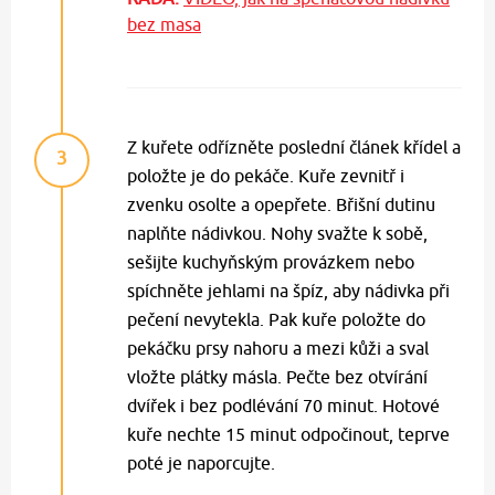
bez masa
Z kuřete odřízněte poslední článek křídel a
3
položte je do pekáče. Kuře zevnitř i
zvenku osolte a opepřete. Břišní dutinu
naplňte nádivkou. Nohy svažte k sobě,
sešijte kuchyňským provázkem nebo
spíchněte jehlami na špíz, aby nádivka při
pečení nevytekla. Pak kuře položte do
pekáčku prsy nahoru a mezi kůži a sval
vložte plátky másla. Pečte bez otvírání
dvířek i bez podlévání 70 minut. Hotové
kuře nechte 15 minut odpočinout, teprve
poté je naporcujte.