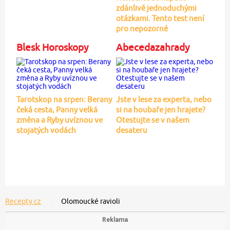
zdánlivě jednoduchými
otázkami. Tento test není
pro nepozorné
Blesk Horoskopy
Abecedazahrady
Tarotskop na srpen: Berany
Jste v lese za experta, nebo
čeká cesta, Panny velká
si na houbaře jen hrajete?
změna a Ryby uvíznou ve
Otestujte se v našem
stojatých vodách
desateru
Recepty.cz
Olomoucké ravioli