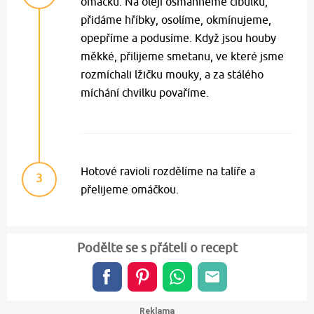
omáčku. Na oleji osmahneme cibulku,
přidáme hříbky, osolíme, okmínujeme,
opepříme a podusíme. Když jsou houby
měkké, přilijeme smetanu, ve které jsme
rozmíchali lžičku mouky, a za stálého
míchání chvilku povaříme.
Hotové ravioli rozdělíme na talíře a
3
přelijeme omáčkou.
Podělte se s přáteli o recept