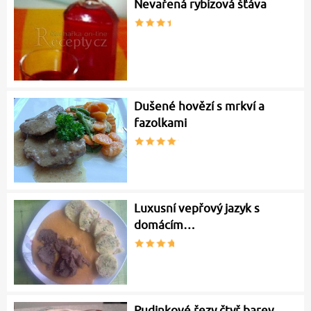
Nevařená rybízová šťáva
Dušené hovězí s mrkví a
fazolkami
Luxusní vepřový jazyk s
domácím…
Pudinkové řezy čtyř barev