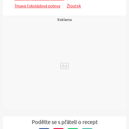
Tmavá čokoládová poleva
Žloutek
Podělte se s přáteli o recept