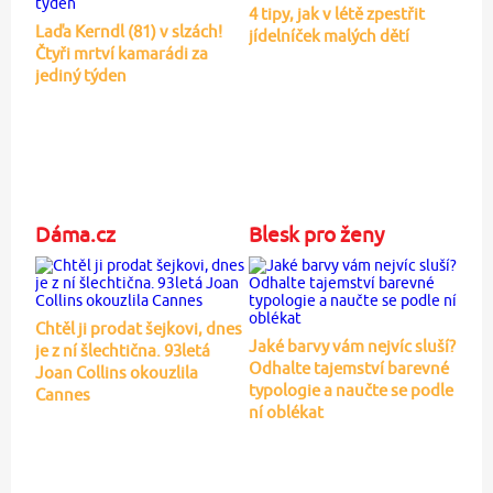
4 tipy, jak v létě zpestřit
Laďa Kerndl (81) v slzách!
jídelníček malých dětí
Čtyři mrtví kamarádi za
jediný týden
Dáma.cz
Blesk pro ženy
Chtěl ji prodat šejkovi, dnes
Jaké barvy vám nejvíc sluší?
je z ní šlechtična. 93letá
Odhalte tajemství barevné
Joan Collins okouzlila
typologie a naučte se podle
Cannes
ní oblékat