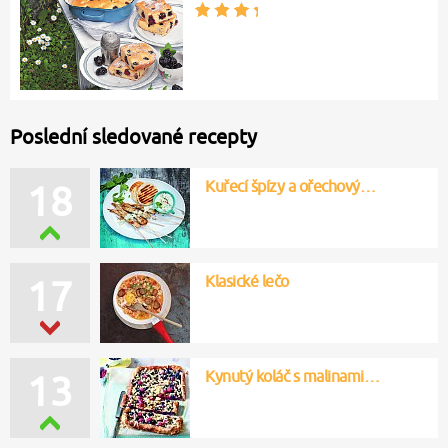
Poslední sledované recepty
Kuřecí špízy a ořechový…
18
Klasické lečo
17
Kynutý koláč s malinami…
13