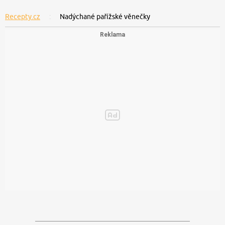
Recepty.cz
Nadýchané pařížské věnečky