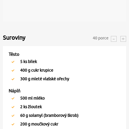
Suroviny
40
porce
Těsto
5
ks bílek
400
g cukr krupice
300
g mleté vlašské ořechy
Náplň
500
ml mléko
2
ks žloutek
60
g solamyl (bramborový škrob)
200
g moučkový cukr