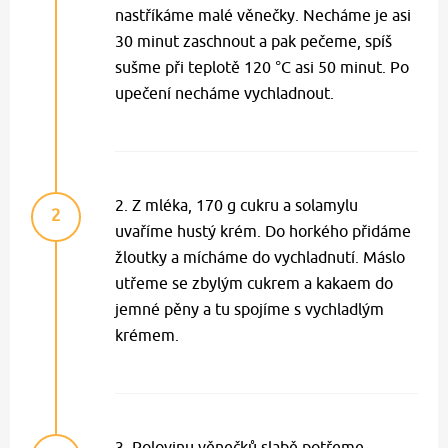
nastříkáme malé věnečky. Necháme je asi
30 minut zaschnout a pak pečeme, spíš
sušme při teplotě 120 °C asi 50 minut. Po
upečení necháme vychladnout.
2. Z mléka, 170 g cukru a solamylu
2
uvaříme hustý krém. Do horkého přidáme
žloutky a mícháme do vychladnutí. Máslo
utřeme se zbylým cukrem a kakaem do
jemné pěny a tu spojíme s vychladlým
krémem.
3. Polovinu věnečků slabě potřeme