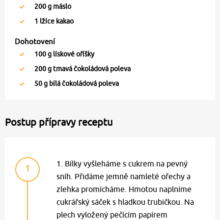
200
g máslo
1
lžíce kakao
Dohotovení
100
g lískové oříšky
200
g tmavá čokoládová poleva
50
g bílá čokoládová poleva
Postup přípravy receptu
1. Bílky vyšleháme s cukrem na pevný
1
sníh. Přidáme jemně namleté ořechy a
zlehka promícháme. Hmotou naplníme
cukrářský sáček s hladkou trubičkou. Na
plech vyložený pečícím papírem