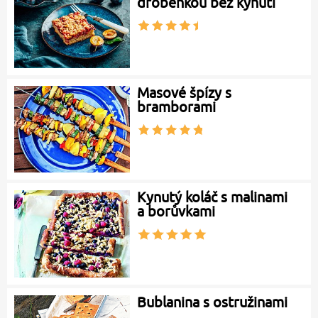
drobenkou bez kynutí
Masové špízy s
bramborami
Kynutý koláč s malinami
a borůvkami
Bublanina s ostružinami