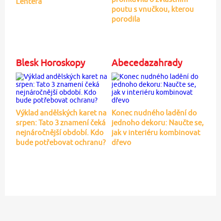
Lehterä
poutu s vnučkou, kterou
porodila
Blesk Horoskopy
Abecedazahrady
Výklad andělských karet na
Konec nudného ladění do
srpen: Tato 3 znamení čeká
jednoho dekoru: Naučte se,
nejnáročnější období. Kdo
jak v interiéru kombinovat
bude potřebovat ochranu?
dřevo