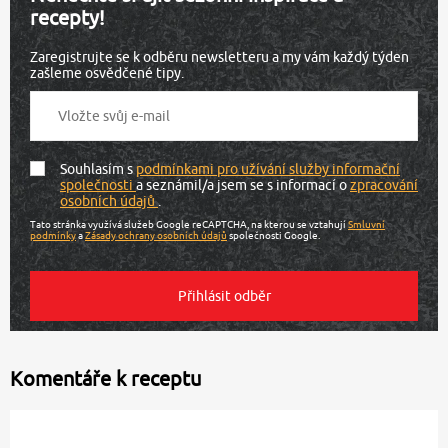
recepty!
Zaregistrujte se k odběru newsletteru a my vám každý týden
zašleme osvědčené tipy.
Souhlasím s
podmínkami pro užívání služby informační
společnosti
a seznámil/a jsem se s informací o
zpracování
osobních údajů
.
Tato stránka využívá služeb Google reCAPTCHA, na kterou se vztahují
Smluvní
podmínky
a
Zásady ochrany osobních údajů
společnosti Google.
Komentáře k receptu