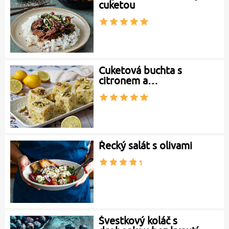
cuketou
Cuketová buchta s
citronem a…
Řecký salát s olivami
Švestkový koláč s