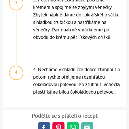
3
krémem a spojíme se zbylými věnečky.
Zbytek náplně dáme do cukrářského sáčku
s hladkou trubičkou a nastříkáme na
věnečky. Pak opatrně vmáčkneme po
obvodu do krému pět lískových oříšků.
4. Necháme v chladničce dobře ztuhnout a
4
potom rychle přelijeme rozehřátou
čokoládovou polevou. Po ztuhnutí věnečky
přestříkáme bílou čokoládovou polevou..
Podělte se s přáteli o recept