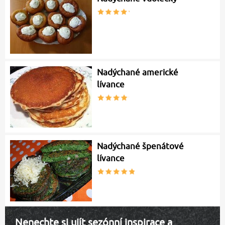
Nadýchané americké
lívance
Nadýchané špenátové
lívance
Nenechte si ujít sezónní inspirace a