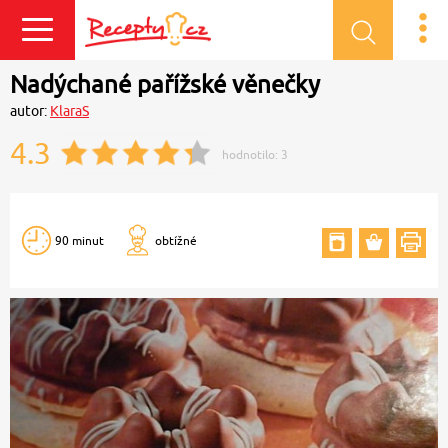
Přihlásit se
Nadýchané pařížské věnečky
autor:
KlaraS
4.3
hodnotilo:
3
90 minut
obtížné