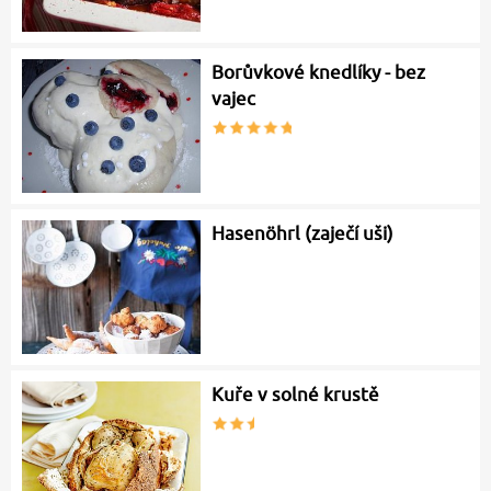
Borůvkové knedlíky - bez
vajec
Hasenöhrl (zaječí uši)
Kuře v solné krustě