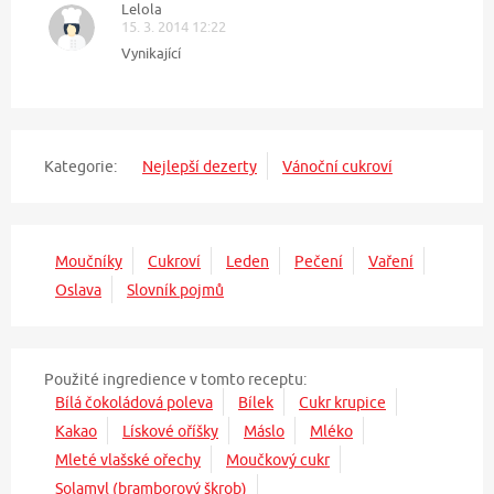
Lelola
15. 3. 2014 12:22
Vynikající
Kategorie:
Nejlepší dezerty
Vánoční cukroví
Moučníky
Cukroví
Leden
Pečení
Vaření
Oslava
Slovník pojmů
Použité ingredience v tomto receptu:
Bílá čokoládová poleva
Bílek
Cukr krupice
Kakao
Lískové oříšky
Máslo
Mléko
Mleté vlašské ořechy
Moučkový cukr
Solamyl (bramborový škrob)