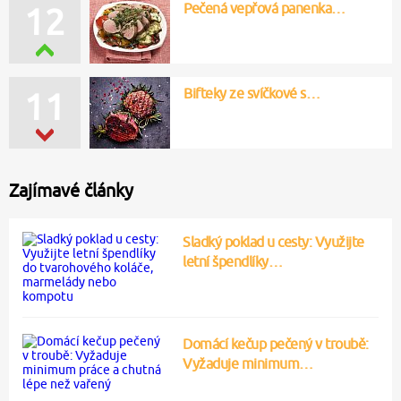
Pečená vepřová panenka…
12
Bifteky ze svíčkové s…
11
Zajímavé články
Sladký poklad u cesty: Využijte
letní špendlíky…
Domácí kečup pečený v troubě:
Vyžaduje minimum…