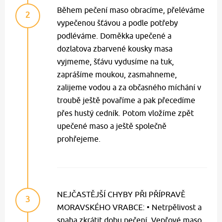
Během pečení maso obracíme, přeléváme
2
vypečenou šťávou a podle potřeby
podléváme. Doměkka upečené a
dozlatova zbarvené kousky masa
vyjmeme, šťávu vydusíme na tuk,
zaprášíme moukou, zasmahneme,
zalijeme vodou a za občasného míchání v
troubě ještě povaříme a pak přecedíme
přes hustý cedník. Potom vložíme zpět
upečené maso a ještě společně
prohřejeme.
NEJČASTĚJŠÍ CHYBY PŘI PŘÍPRAVĚ
3
MORAVSKÉHO VRABCE: • Netrpělivost a
snaha zkrátit dobu pečení. Vepřové maso