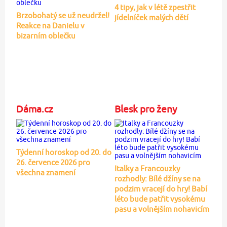
4 tipy, jak v létě zpestřit
Brzobohatý se už neudržel!
jídelníček malých dětí
Reakce na Danielu v
bizarním oblečku
Dáma.cz
Blesk pro ženy
Týdenní horoskop od 20. do
26. července 2026 pro
Italky a Francouzky
všechna znamení
rozhodly: Bílé džíny se na
podzim vracejí do hry! Babí
léto bude patřit vysokému
pasu a volnějším nohavicím