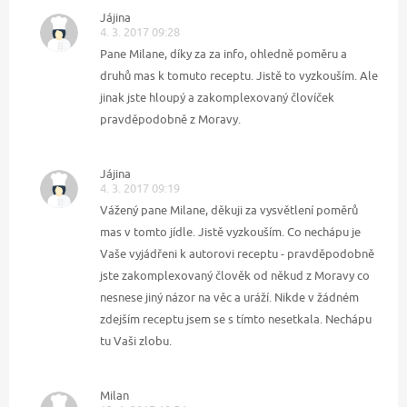
Jájina
4. 3. 2017 09:28
Pane Milane, díky za za info, ohledně poměru a
druhů mas k tomuto receptu. Jistě to vyzkouším. Ale
jinak jste hloupý a zakomplexovaný človíček
pravděpodobně z Moravy.
Jájina
4. 3. 2017 09:19
Vážený pane Milane, děkuji za vysvětlení poměrů
mas v tomto jídle. Jistě vyzkouším. Co nechápu je
Vaše vyjádřeni k autorovi receptu - pravděpodobně
jste zakomplexovaný člověk od někud z Moravy co
nesnese jiný názor na věc a uráží. Nikde v žádném
zdejším receptu jsem se s tímto nesetkala. Nechápu
tu Vaši zlobu.
Milan