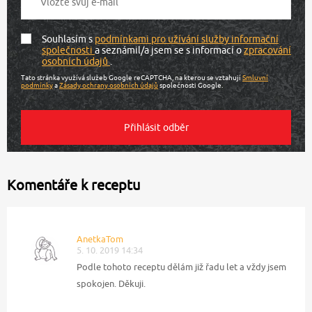
Souhlasím s
podmínkami pro užívání služby informační
společnosti
a seznámil/a jsem se s informací o
zpracování
osobních údajů
.
Tato stránka využívá služeb Google reCAPTCHA, na kterou se vztahují
Smluvní
podmínky
a
Zásady ochrany osobních údajů
společnosti Google.
Komentáře k receptu
AnetkaTom
5. 10. 2019 14:34
Podle tohoto receptu dělám již řadu let a vždy jsem
spokojen. Děkuji.