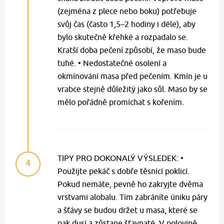
(zejména z plece nebo boku) potřebuje
svůj čas (často 1,5–2 hodiny i déle), aby
bylo skutečně křehké a rozpadalo se.
Kratší doba pečení způsobí, že maso bude
tuhé. • Nedostatečné osolení a
okmínování masa před pečením. Kmín je u
vrabce stejně důležitý jako sůl. Maso by se
mělo pořádně promíchat s kořením.
TIPY PRO DOKONALÝ VÝSLEDEK: •
4
Použijte pekáč s dobře těsnící poklicí.
Pokud nemáte, pevně ho zakryjte dvěma
vrstvami alobalu. Tím zabráníte úniku páry
a šťávy se budou držet u masa, které se
pak dusí a zůstane šťavnaté. V polovině