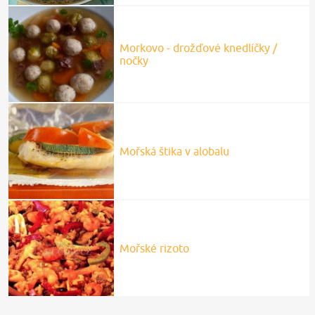
Morkovo - drožďové knedlíčky /
nočky
Mořská štika v alobalu
Mořské rizoto