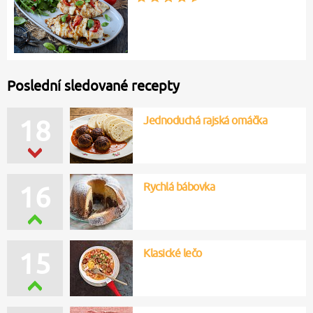
Poslední sledované recepty
Jednoduchá rajská omáčka
18
Rychlá bábovka
16
Klasické lečo
15