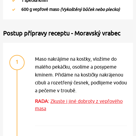
1
špetka kmín
600
g vepřové maso
(Vykoštěný bůček nebo plecko)
Postup přípravy receptu - Moravský vrabec
Maso nakrájíme na kostky, vložíme do
1
malého pekáčku, osolíme a posypeme
kmínem. Přidáme na kostičky nakrájenou
cibuli a rozetřený česnek, podlijeme vodou
a pečeme v troubě.
RADA:
Zkuste i jiné dobroty z vepřového
masa