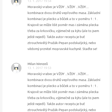
13. 1. 2017 19:54
Moravský vrabec je VŽDY ...VŽDY ...VŽDY....
kombinace dvou druhů vepřového masa. Základní
kombinací je plecko a bůček a to v poměru 1 : 1 .
Krajově se může lišit poměr mas i záměna plecka
třeba za krkovičku, výjimečně za kýtu (ale to jsem
ještě nejedl). Takže autor receptu je buť
ztrouchnivělý Pražák-Pepan podskalýcký, nebo
vědomý prznitel mopravské kuchyně. Staďte se!
Milan Wenzeů
13. 1. 2017 19:53
Moravský vrabec je VŽDY ...VŽDY ...VŽDY....
kombinace dvou druhů vepřového masa. Základní
kombinací je plecko a bůček a to v poměru 1 : 1 .
Krajově se může lišit poměr mas i záměna plecka
třeba za krkovičku, výjimečně za kýtu (ale to jsem
ještě nejedl). Takže autor receptu je buť
ztrouchnivělý Pražák-Pepan podskalýcký, nebo