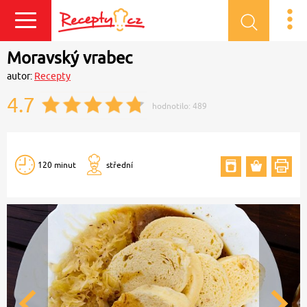
Přihlásit se
Moravský vrabec
autor:
Recepty
4.7
hodnotilo:
489
120 minut
střední