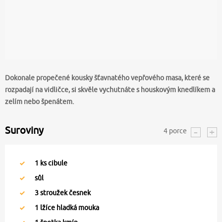
Dokonale propečené kousky šťavnatého vepřového masa, které se
rozpadají na vidličce, si skvěle vychutnáte s houskovým knedlíkem a
zelím nebo špenátem.
Suroviny
4
porce
1
ks cibule
sůl
3
stroužek česnek
1
lžíce hladká mouka