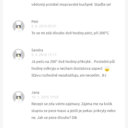
vědomý prznitel mopravské kuchyně. Staďte se!
Petr
6. 8. 2016 05:01
To se mi zdá dlouho dvě hodiny péct, při 200°C.
Sandra
9. 4. 2016 13:17
Já peču na 200° dvě hodiny přikryté... Poslední půl
hodiny odkryju a necham dozlatova zapect
šťávu rozhodně nezahušťuju, ani necedím.. 8-)
Jana
10. 1. 2016 19:03
Recept se zda velmi zajimavy. Zajima me na kolik
stupnu se pece maso a jestli je pekac prikryty nebo
ne. Jak se pece dlouho? Dik