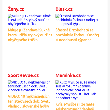
Ženy.cz
Blesk.cz
Miluje ji i Zendaya! Sukně,
Šťastná Brzobohatá se
která udělá stylový outfit z
pochlubila fotkou: Ondřej
obyčejného trička
si neodpustil rýpanec
SportRevue.cz
Maminka.cz
VIDEO: 10 nejkrásnějších
tenistek všech dob. Světu
Kvíz: Myslíte si, že máte
vládnou slovanské holky
selský rozum? Zdánlivě