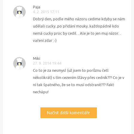
Paja
4. 2. 2015 17:11
Dobrý den, podle mého názoru cedime kdyby se nám
udělali cucky..po přidání mouky..každopádně kdo
nemá cucky proc by cedil. . Ale je to jen muj názor. .
vaření zdar :-)
Miki
27. 9. 2014 19:44
Co to je za nesmysl (už jsem to porůznu četl
několikrát) s tím cezením šťávy přes cedník??? Co je v
ní tak špatného, že se to musí odstranit??? Fakt
nechápu!
Načíst další komentáře