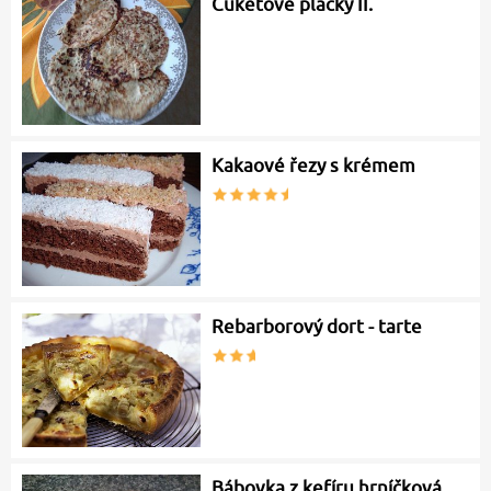
Cuketové placky II.
Kakaové řezy s krémem
Rebarborový dort - tarte
Bábovka z kefíru hrníčková