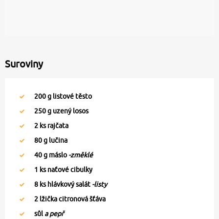
Suroviny
200
g listové těsto
250
g uzený losos
2
ks rajčata
80
g lučina
40
g máslo
-změklé
1
ks naťové cibulky
8
ks hlávkový salát
-listy
2
lžička citronová šťáva
sůl
a pepř