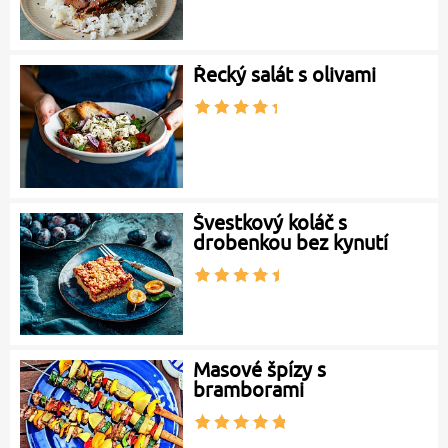
Řecký salát s olivami
Švestkový koláč s
drobenkou bez kynutí
Masové špízy s
bramborami