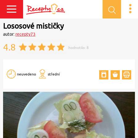
Přihlásit se
Lososové mističky
autor:
recepty73
4.8
hodnotilo:
8
neuvedeno
střední