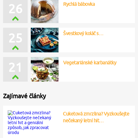
Rychlá bábovka
26
Švestkový koláč s…
25
Vegetariánské karbanátky
21
Zajímavé články
Cuketová zmrzlina? Vyzkoušejte
nečekaný letní hit…