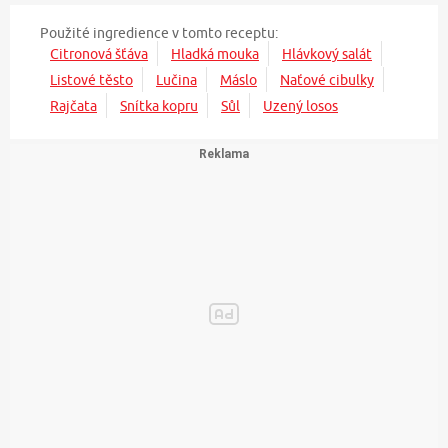
Použité ingredience v tomto receptu:
Citronová šťáva
Hladká mouka
Hlávkový salát
Listové těsto
Lučina
Máslo
Naťové cibulky
Rajčata
Snítka kopru
Sůl
Uzený losos