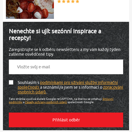
Nenechte si ujít sezónní inspirace a
recepty!
Zaregistrujte se k odběru newsletteru a my vám každý týden
zašleme osvědčené tipy.
Souhlasím s
podmínkami pro užívání služby informační
společnosti
a seznámil/a jsem se s informací o
zpracování
osobních údajů
.
Tato stránka využívá služeb Google reCAPTCHA, na kterou se vztahují
Smluvní
podmínky
a
Zásady ochrany osobních údajů
společnosti Google.