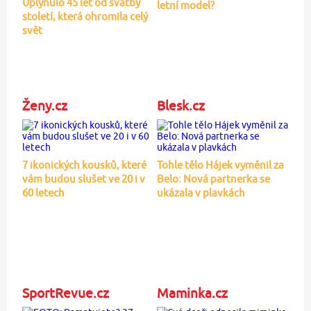
Uplynulo 45 let od svatby
letní model?
století, která ohromila celý
svět
Ženy.cz
Blesk.cz
7 ikonických kousků, které
Tohle tělo Hájek vyměnil za
vám budou slušet ve 20 i v
Belo: Nová partnerka se
60 letech
ukázala v plavkách
SportRevue.cz
Maminka.cz