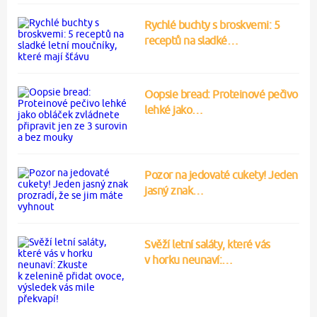
Rychlé buchty s broskvemi: 5
receptů na sladké…
Oopsie bread: Proteinové pečivo
lehké jako…
Pozor na jedovaté cukety! Jeden
jasný znak…
Svěží letní saláty, které vás
v horku neunaví:…