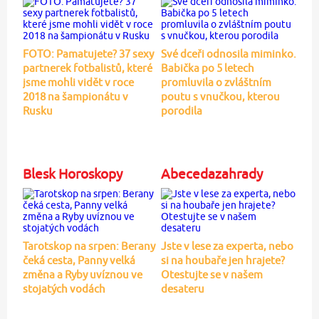
FOTO: Pamatujete? 37 sexy
Své dceři odnosila miminko.
partnerek fotbalistů, které
Babička po 5 letech
jsme mohli vidět v roce
promluvila o zvláštním
2018 na šampionátu v
poutu s vnučkou, kterou
Rusku
porodila
Blesk Horoskopy
Abecedazahrady
Tarotskop na srpen: Berany
Jste v lese za experta, nebo
čeká cesta, Panny velká
si na houbaře jen hrajete?
změna a Ryby uvíznou ve
Otestujte se v našem
stojatých vodách
desateru