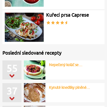
Kuřecí prsa Caprese
Poslední sledované recepty
Nepečený koláč se…
55
Kynuté knedlíky plněné…
37