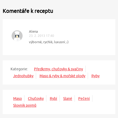
Komentáře k receptu
Alena
23. 2. 2013 17:40
výborné, rychlé, luxusní ;-)
Kategorie:
Předkrmy, chuťovky & svačiny
Jednohubky
Maso & ryby & mořské plody
Ryby
Maso
Chuťovky
Rybí
Slané
Pečení
Slovník pojmů