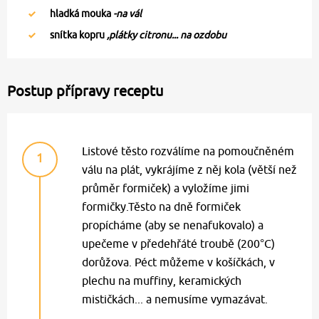
hladká mouka
-na vál
snítka kopru
,plátky citronu... na ozdobu
Postup přípravy receptu
Listové těsto rozválíme na pomoučněném
1
válu na plát, vykrájíme z něj kola (větší než
průměr formiček) a vyložíme jimi
formičky.Těsto na dně formiček
propícháme (aby se nenafukovalo) a
upečeme v předehřáté troubě (200°C)
dorůžova. Péct můžeme v košíčkách, v
plechu na muffiny, keramických
mističkách... a nemusíme vymazávat.