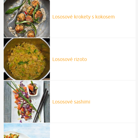
Lososové krokety s kokosem
Lososové rizoto
Lososové sashimi