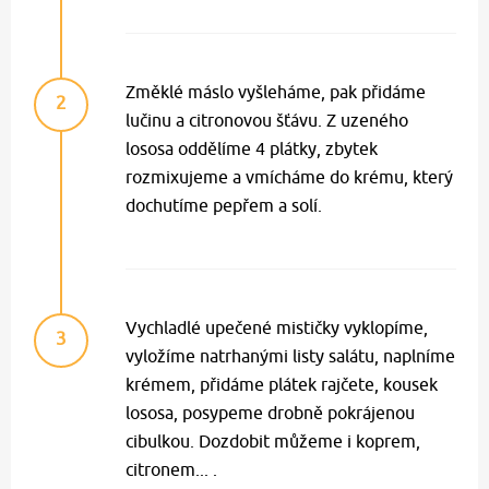
Změklé máslo vyšleháme, pak přidáme
2
lučinu a citronovou šťávu. Z uzeného
lososa oddělíme 4 plátky, zbytek
rozmixujeme a vmícháme do krému, který
dochutíme pepřem a solí.
Vychladlé upečené mističky vyklopíme,
3
vyložíme natrhanými listy salátu, naplníme
krémem, přidáme plátek rajčete, kousek
lososa, posypeme drobně pokrájenou
cibulkou. Dozdobit můžeme i koprem,
citronem... .