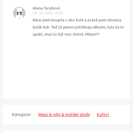
Alena Tarabová
20. 10. 2006 14:40
Ráno jsem koupila v akci kuře a právě jsem donesla
košík hub. Teď už jenom potřebuju někoho, kdo by to
upekl, musí to být moc dobré. Mňam!!!
Kategorie:
Maso & ryby & mořské plody
Kuřecí