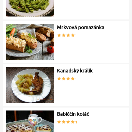
Mrkvová pomazánka
Kanadský králík
Babiččin koláč