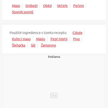
Maso
Drůbeží
Oběd
Večeře
Pečení
Slovník pojmů
Použité ingredience v tomto receptu:
Cibule
Kuřecí maso
Máslo
Pepř mletý
Pivo
Šlehačka
Sůl
Žampiony