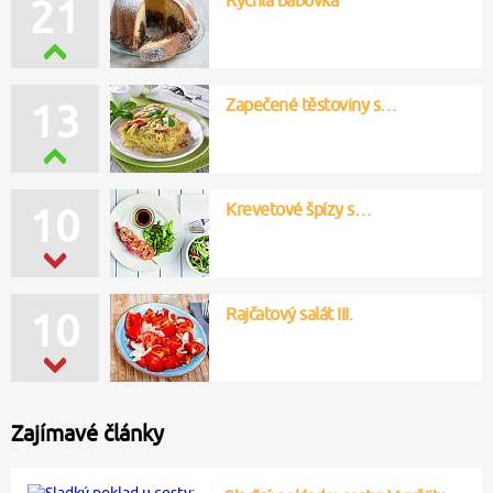
21
Zapečené těstoviny s…
13
Krevetové špízy s…
10
Rajčatový salát III.
10
Zajímavé články