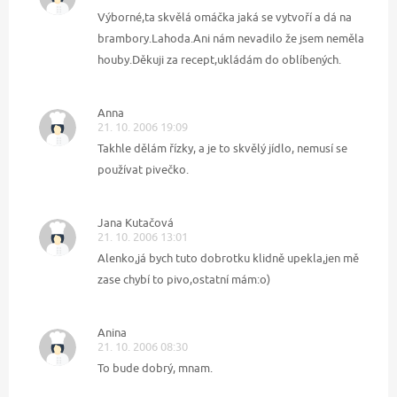
Výborné,ta skvělá omáčka jaká se vytvoří a dá na
brambory.Lahoda.Ani nám nevadilo že jsem neměla
houby.Děkuji za recept,ukládám do oblíbených.
Anna
21. 10. 2006 19:09
Takhle dělám řízky, a je to skvělý jídlo, nemusí se
používat pivečko.
Jana Kutačová
21. 10. 2006 13:01
Alenko,já bych tuto dobrotku klidně upekla,jen mě
zase chybí to pivo,ostatní mám:o)
Anina
21. 10. 2006 08:30
To bude dobrý, mnam.