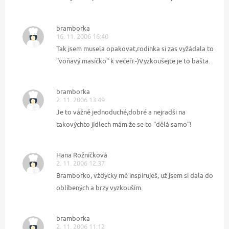
bramborka
16. 11. 2006 16:40
Tak jsem musela opakovat,rodinka si zas vyžádala to
"voňavý masíčko" k večeři:-)Vyzkoušejte je to bašta.
bramborka
2. 11. 2006 13:49
Je to vážně jednoduché,dobré a nejradši na
takovýchto jídlech mám že se to "dělá samo"!
Hana Rožníčková
2. 11. 2006 12:37
Bramborko, vždycky mě inspiruješ, už jsem si dala do
oblíbených a brzy vyzkouším.
bramborka
2. 11. 2006 11:12