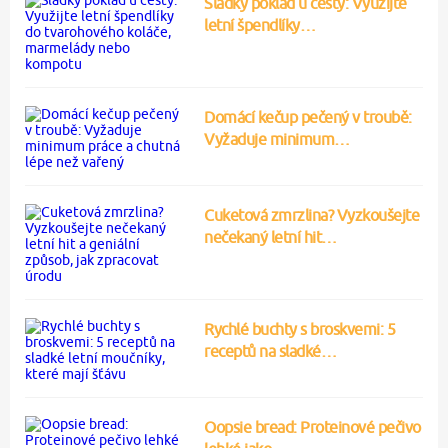
Sladký poklad u cesty: Využijte
letní špendlíky…
Domácí kečup pečený v troubě:
Vyžaduje minimum…
Cuketová zmrzlina? Vyzkoušejte
nečekaný letní hit…
Rychlé buchty s broskvemi: 5
receptů na sladké…
Oopsie bread: Proteinové pečivo