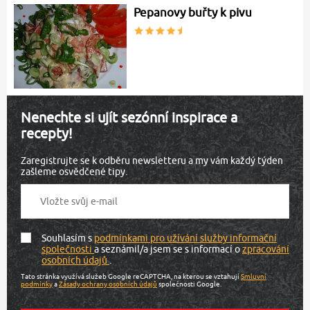
Pepanovy buřty k pivu
Nenechte si ujít sezónní inspirace a
recepty!
Zaregistrujte se k odběru newsletteru a my vám každý týden
zašleme osvědčené tipy.
Souhlasím s
podmínkami pro užívání služby informační
společnosti
a seznámil/a jsem se s informací o
zpracování
osobních údajů
.
Tato stránka využívá služeb Google reCAPTCHA, na kterou se vztahují
Smluvní
podmínky
a
Zásady ochrany osobních údajů
společnosti Google.