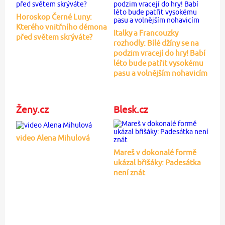
Horoskop Černé Luny:
Kterého vnitřního démona
Italky a Francouzky
před světem skrýváte?
rozhodly: Bílé džíny se na
podzim vracejí do hry! Babí
léto bude patřit vysokému
pasu a volnějším nohavicím
Ženy.cz
Blesk.cz
video Alena Mihulová
Mareš v dokonalé formě
ukázal břišáky: Padesátka
není znát