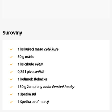
Suroviny
1
ks kuřecí maso
celé kuře
50
g máslo
1
ks cibule
větší
0,25
l pivo
světlé
1
kelímek šlehačka
150
g žampiony
nebo čerstvé houby
1
špetka sůl
1
špetka pepř mletý