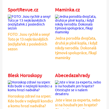
SportRevue.cz
Maminka.cz
FOTO: Jsou rychlé a sexy!
Jedna porodila dvojčata,
Toto je 13 nejkrásnějších
druhá je plně kojila, i když
(ex)lyžařek z posledních
nikdy nerodila. Dokonalá
sezon
týmová spolupráce, říkají
maminky
Blesk Horoskopy
Abecedazahrady
Horoskop zdraví na srpen:
Jste v lese za experta, nebo
Kdo bude v nejlepší kondici
si na houbaře jen hrajete?
a komu hrozí nadváha?