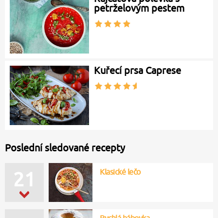
petrželovým pestem
Kuřecí prsa Caprese
Poslední sledované recepty
Klasické lečo
21
Rychlá bábovka