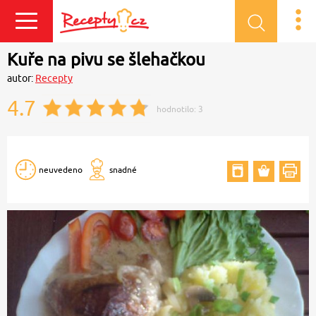
Přihlásit se
Kuře na pivu se šlehačkou
autor:
Recepty
4.7
hodnotilo:
3
neuvedeno
snadné