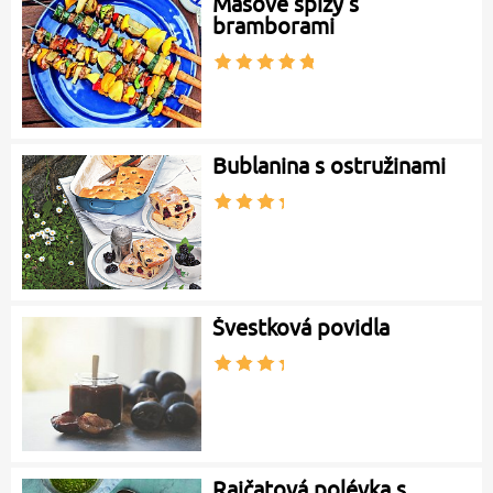
Masové špízy s
bramborami
Bublanina s ostružinami
Švestková povidla
Rajčatová polévka s