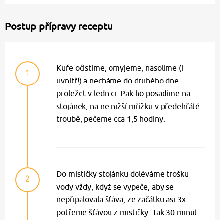
Postup přípravy receptu
Kuře očistíme, omyjeme, nasolíme (i
1
uvnitř!) a necháme do druhého dne
proležet v lednici. Pak ho posadíme na
stojánek, na nejnižší mřížku v předehřáté
troubě, pečeme cca 1,5 hodiny.
Do mističky stojánku doléváme trošku
2
vody vždy, když se vypeče, aby se
nepřipalovala šťáva, ze začátku asi 3x
potřeme šťávou z mističky. Tak 30 minut