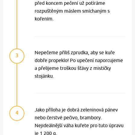
před koncem pečení už potíráme
rozpuštěným máslem smíchaným s
kořením.
Nepečeme příliš zprudka, aby se kuře
3
dobře propeklo! Po upečení naporcujeme
a přelijeme troškou šťávy z mističky
stojánku.
Jako příloha je dobrá zeleninová pánev
4
nebo čerstvé pečivo, brambory.
Nejideálnější váha kuřete pro tuto úpravu
je 1 200 g.