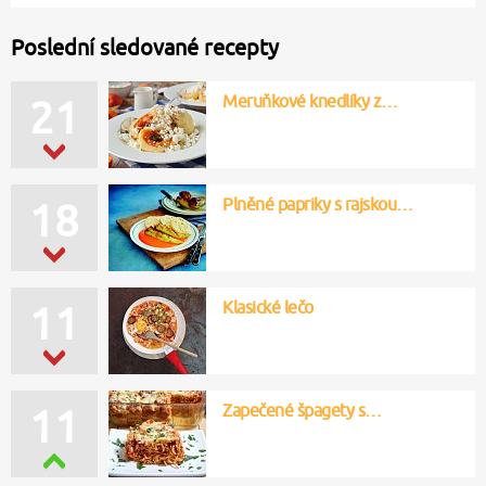
Poslední sledované recepty
Meruňkové knedlíky z…
21
Plněné papriky s rajskou…
18
Klasické lečo
11
Zapečené špagety s…
11