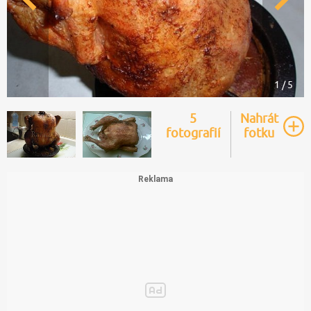
1 / 5
5
Nahrát
fotografií
fotku