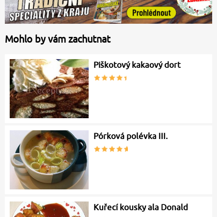
Mohlo by vám zachutnat
Piškotový kakaový dort
Pórková polévka III.
Kuřecí kousky ala Donald