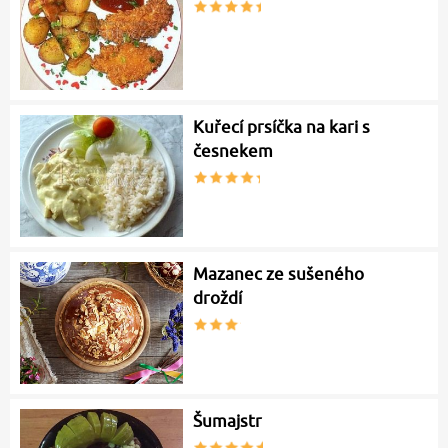
Kuřecí prsíčka na kari s
česnekem
Mazanec ze sušeného
droždí
Šumajstr