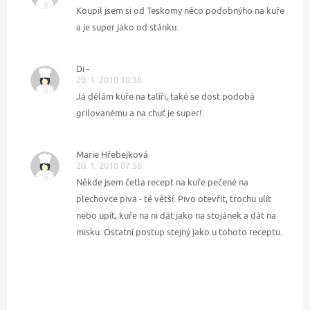
Koupil jsem si od Teskomy něco podobnýho na kuře
a je super jako od stánku.
Di -
20. 1. 2010 10:38
Já dělám kuře na talíři, také se dost podobá
grilovanému a na chuť je super!.
Marie Hřebejková
20. 1. 2010 07:56
Někde jsem četla recept na kuře pečené na
plechovce piva - té větší. Pivo otevřít, trochu ulít
nebo upít, kuře na ni dát jako na stojánek a dát na
misku. Ostatní postup stejný jako u tohoto receptu.