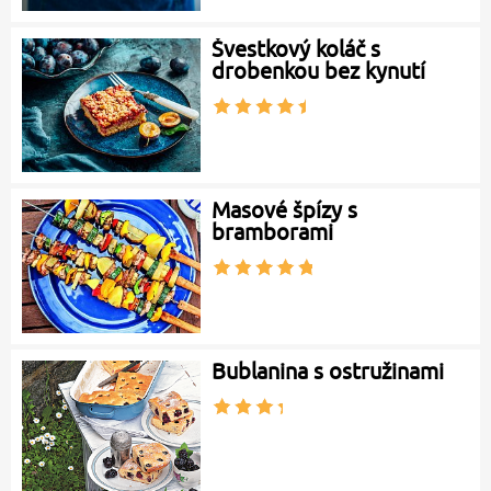
Švestkový koláč s
drobenkou bez kynutí
Masové špízy s
bramborami
Bublanina s ostružinami