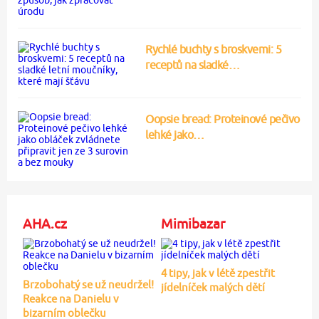
Rychlé buchty s broskvemi: 5
receptů na sladké…
Oopsie bread: Proteinové pečivo
lehké jako…
AHA.cz
Mimibazar
4 tipy, jak v létě zpestřit
Brzobohatý se už neudržel!
jídelníček malých dětí
Reakce na Danielu v
bizarním oblečku