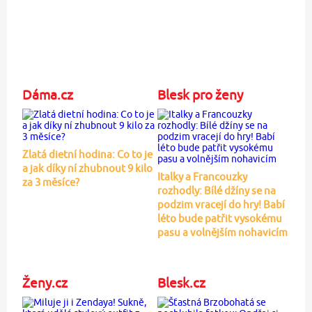
Dáma.cz
Blesk pro ženy
Zlatá dietní hodina: Co to je
a jak díky ní zhubnout 9 kilo
Italky a Francouzky
za 3 měsíce?
rozhodly: Bílé džíny se na
podzim vracejí do hry! Babí
léto bude patřit vysokému
pasu a volnějším nohavicím
Ženy.cz
Blesk.cz