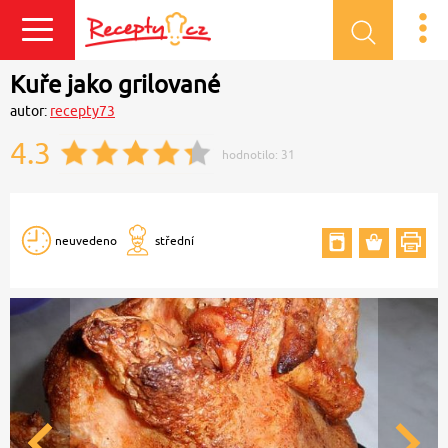
Přihlásit se
Kuře jako grilované
autor:
recepty73
4.3
hodnotilo:
31
neuvedeno
střední