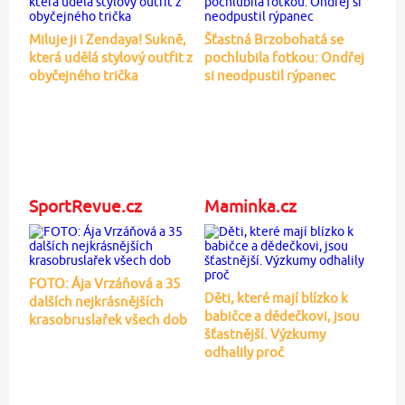
Miluje ji i Zendaya! Sukně,
Šťastná Brzobohatá se
která udělá stylový outfit z
pochlubila fotkou: Ondřej
obyčejného trička
si neodpustil rýpanec
SportRevue.cz
Maminka.cz
FOTO: Ája Vrzáňová a 35
Děti, které mají blízko k
dalších nejkrásnějších
babičce a dědečkovi, jsou
krasobruslařek všech dob
šťastnější. Výzkumy
odhalily proč