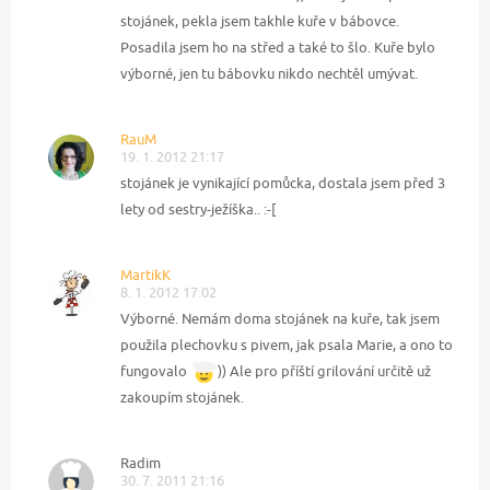
stojánek, pekla jsem takhle kuře v bábovce.
Posadila jsem ho na střed a také to šlo. Kuře bylo
výborné, jen tu bábovku nikdo nechtěl umývat.
RauM
19. 1. 2012 21:17
stojánek je vynikající pomůcka, dostala jsem před 3
lety od sestry-ježíška.. :-[
MartikK
8. 1. 2012 17:02
Výborné. Nemám doma stojánek na kuře, tak jsem
použila plechovku s pivem, jak psala Marie, a ono to
fungovalo
)) Ale pro příští grilování určitě už
zakoupím stojánek.
Radim
30. 7. 2011 21:16