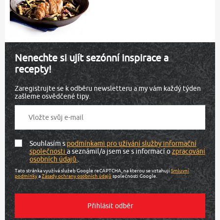
Nenechte si ujít sezónní inspirace a
recepty!
Zaregistrujte se k odběru newsletteru a my vám každý týden
zašleme osvědčené tipy.
Souhlasím s
podmínkami pro užívání služby informační
společnosti
a seznámil/a jsem se s informací o
zpracování
osobních údajů
.
Tato stránka využívá služeb Google reCAPTCHA, na kterou se vztahují
Smluvní
podmínky
a
Zásady ochrany osobních údajů
společnosti Google.