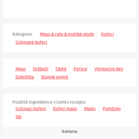
Kategorie:
Maso & ryby & mořské plody
Kuřecí
Grilované kuřecí
Maso
Drůbeží
Oběd
Pečení
Výjimečný den
Dobrůtka
Slovník pojmů
Použité ingredience v tomto receptu:
Grilovací koření
Kuřecí maso
Máslo
Pomůcky
Sůl