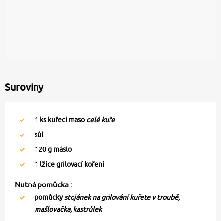
Suroviny
1
ks kuřecí maso
celé kuře
sůl
120
g máslo
1
lžíce grilovací koření
Nutná pomůcka :
pomůcky
stojánek na grilování kuřete v troubě,
mašlovačka, kastrůlek