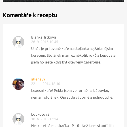
Komentáře k receptu
Blanka Trtková
26. 9. 2015 10:45
U nás je grilované kuře na stojánku nejžádanéjším
kuřetem. Stojánek mám už několik roků a kupovala
jsem ho ještě když byl otevřený Carefoure.
allena89
22. 11. 2014 18:10
Luxusní kuře! Pekla jsem ve formě na bábovku,
nemám stojánek. Opravdu výborné a jednoduché.
Loukotová
18. 6. 2013 13:54
Neskutečná mlaskačka :-P :-)) . Než jsem si pořídila