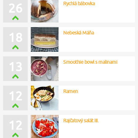
Rychlá bábovka
26
Nebeská Máňa
18
Smoothie bowl s malinami
13
Ramen
12
Rajčatový salát III.
12