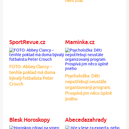
není znát
SportRevue.cz
Maminka.cz
FOTO: Abbey Clancy –
tenhle poklad má doma
Psycholožka: Děti
bývalý fotbalista Peter
nepotřebují neustále
Crouch
organizovaný program.
Prospívá jim něco úplně
jiného
Blesk Horoskopy
Abecedazahrady