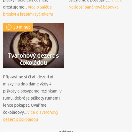
plátky nakrájený česnek,
ušleháme a postupně...
více o
orestujeme...
více o Salát s
Nejlepší banánová bábovka
broskví a krabími tyčinkami
30 minut
Tvarohový dezert s
čokoládou
Připravíme si čtyři dezertní
misky, na dno dáme vždy 4
piškoty a posypeme rozinkami v
rumu, dobré je piškoty rumem i
lehce pokapat. Uvaříme
čokoládový...
více o Tvarohový
dezert s čokoládou