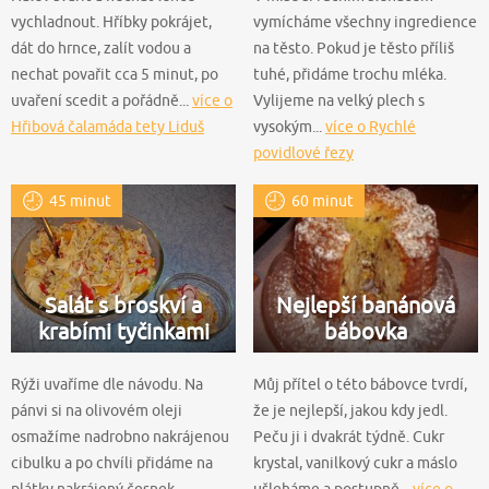
vychladnout. Hříbky pokrájet,
vymícháme všechny ingredience
dát do hrnce, zalít vodou a
na těsto. Pokud je těsto příliš
nechat povařit cca 5 minut, po
tuhé, přidáme trochu mléka.
uvaření scedit a pořádně...
více o
Vylijeme na velký plech s
Hřibová čalamáda tety Liduš
vysokým...
více o Rychlé
povidlové řezy
45 minut
60 minut
Salát s broskví a
Nejlepší banánová
krabími tyčinkami
bábovka
Rýži uvaříme dle návodu. Na
Můj přítel o této bábovce tvrdí,
pánvi si na olivovém oleji
že je nejlepší, jakou kdy jedl.
osmažíme nadrobno nakrájenou
Peču ji i dvakrát týdně. Cukr
cibulku a po chvíli přidáme na
krystal, vanilkový cukr a máslo