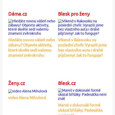
Dáma.cz
Blesk pro ženy
Hledáte novou vášeň nebo
Víkend v Rakousku na
zábavu? Objevte aktivity,
poslední chvíli: Vyrazili jsme
které skvěle sedí vašemu
bez vlastního auta i drahé
znamení zvěrokruhu
půjčovny! Jak to funguje?
Ženy.cz
Blesk.cz
video Alena Mihulová
Mareš v dokonalé formě
ukázal břišáky: Padesátka