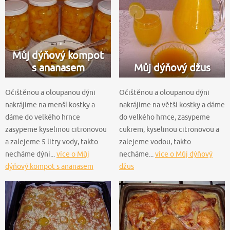
Můj dýňový kompot
s ananasem
Můj dýňový džus
Očištěnou a oloupanou dýni
Očištěnou a oloupanou dýni
nakrájíme na menší kostky a
nakrájíme na větší kostky a dáme
dáme do velkého hrnce
do velkého hrnce, zasypeme
zasypeme kyselinou citronovou
cukrem, kyselinou citronovou a
a zalejeme 5 litry vody, takto
zalejeme vodou, takto
necháme dýni...
více o Můj
necháme...
více o Můj dýňový
dýňový kompot s ananasem
džus