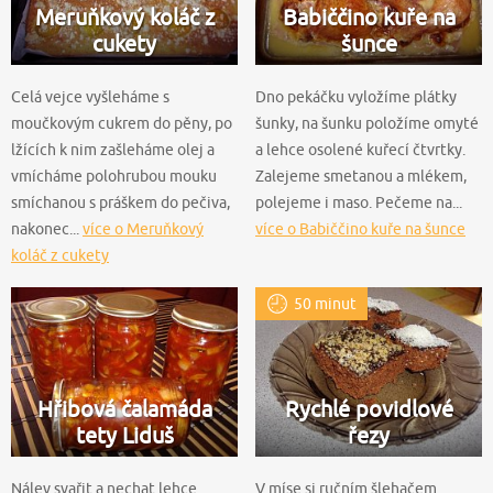
Meruňkový koláč z
Babiččino kuře na
cukety
šunce
Celá vejce vyšleháme s
Dno pekáčku vyložíme plátky
moučkovým cukrem do pěny, po
šunky, na šunku položíme omyté
lžících k nim zašleháme olej a
a lehce osolené kuřecí čtvrtky.
vmícháme polohrubou mouku
Zalejeme smetanou a mlékem,
smíchanou s práškem do pečiva,
polejeme i maso. Pečeme na...
nakonec...
více o Meruňkový
více o Babiččino kuře na šunce
koláč z cukety
50 minut
Hřibová čalamáda
Rychlé povidlové
tety Liduš
řezy
Nálev svařit a nechat lehce
V míse si ručním šlehačem