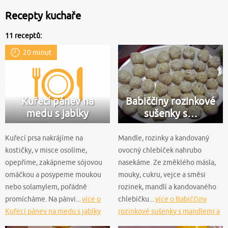
Recepty kuchaře
11 receptů:
20 minut
Kuřecí pánev na
Babiččiny rozinkové
medu s jablky
sušenky s…
Kuřecí prsa nakrájíme na
Mandle, rozinky a kandovaný
kostičky, v misce osolíme,
ovocný chlebíček nahrubo
opepříme, zakápneme sójovou
nasekáme. Ze změklého másla,
omáčkou a posypeme moukou
mouky, cukru, vejce a směsi
nebo solamylem, pořádně
rozinek, mandlí a kandovaného
promícháme. Na pánvi...
více o
chlebíčku...
více o Babiččiny
Kuřecí pánev na medu s jablky
rozinkové sušenky s mandlemi a
kandovaným ovocem