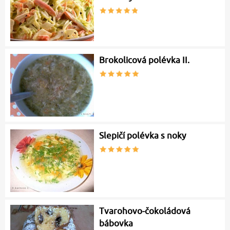
Brokolicová polévka II.
Slepičí polévka s noky
Tvarohovo-čokoládová
bábovka