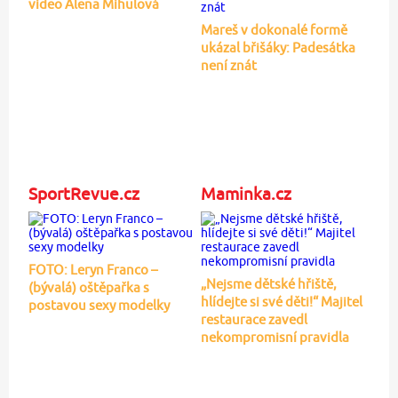
video Alena Mihulová
Mareš v dokonalé formě
ukázal břišáky: Padesátka
není znát
SportRevue.cz
Maminka.cz
FOTO: Leryn Franco –
„Nejsme dětské hřiště,
(bývalá) oštěpařka s
hlídejte si své děti!“ Majitel
postavou sexy modelky
restaurace zavedl
nekompromisní pravidla