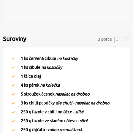
Suroviny
3
porce
1
ks červená cibule
na kostičky
1
ks cibule
na kostičky
1
lžíce olej
4
ks párek
na kolečka
5
stroužek česnek
nasekat na drobno
3
ks chilli papričky
dle chuti - nasekat na drobno
250
g fazole v chilli omáčce
- slité
250
g fazole ve slaném nálevu
- slité
250
g rajčata
- rukou rozmačkaná