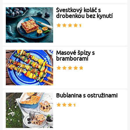
Švestkový koláč s
drobenkou bez kynutí
Masové špízy s
bramborami
Bublanina s ostružinami