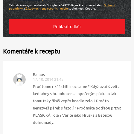
Tato stránka využívá služeb Google reCAPTCHA, na kterou se vztahují
Smluvní
podmínky
a
Zásady ochrany osobních údajů
společnosti Google.
Komentáře k receptu
Ramos
17. 10. 2014 21:45
Proč tomu říkáš chilli noc carne ? Když uvaříš zelí z
kedlubny s bramborem a opečeným párkem tak
tomu taky říkáš vepřo knedlo zelo ? Proč to
nenazveš párek s fazolí ? Proč máte potřebu prznit
KLASICKÁ jídla ? Vaříte jako Hruška s Babicou
dohromady.