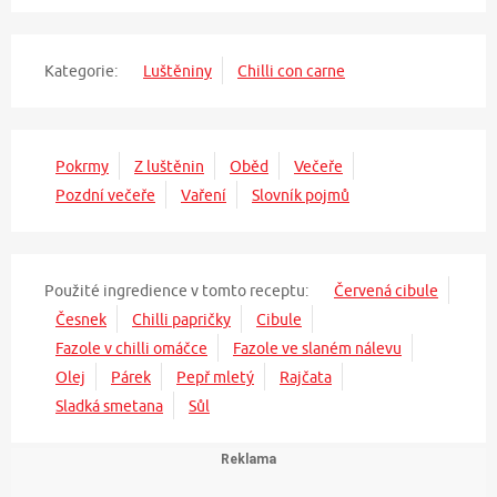
Kategorie:
Luštěniny
Chilli con carne
Pokrmy
Z luštěnin
Oběd
Večeře
Pozdní večeře
Vaření
Slovník pojmů
Použité ingredience v tomto receptu:
Červená cibule
Česnek
Chilli papričky
Cibule
Fazole v chilli omáčce
Fazole ve slaném nálevu
Olej
Párek
Pepř mletý
Rajčata
Sladká smetana
Sůl