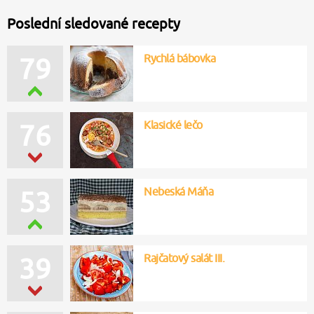
Poslední sledované recepty
Rychlá bábovka
79
Klasické lečo
76
Nebeská Máňa
53
Rajčatový salát III.
39