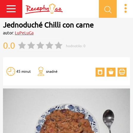
Přihlásit se
Jednoduché Chilli con carne
autor:
LuPeLuGa
0.0
hodnotilo:
0
45 minut
snadné