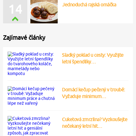
Jednoduchá rajská omáčka
14
Zajímavé články
Sladký poklad u cesty: Využijte
letní špendlíky…
Domácí kečup pečený v troubě:
Vyžaduje minimum…
Cuketová zmrzlina? Vyzkoušejte
nečekaný letní hit…