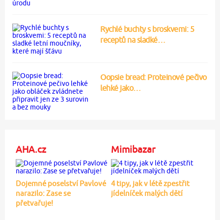
Rychlé buchty s broskvemi: 5
receptů na sladké…
Oopsie bread: Proteinové pečivo
lehké jako…
AHA.cz
Mimibazar
Dojemné poselství Pavlové
4 tipy, jak v létě zpestřit
narazilo: Zase se
jídelníček malých dětí
přetvařuje!