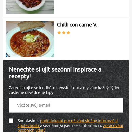
Chilli con carne V.
Nenechte si ujít sezónní inspirace a
recepty!
Zaregistrujte se k odběru newsletteru a my vám každý týden
zašleme osvědčené tipy.
Souhlasím s
podmínkami pro užívání služby informační
společnosti
a seznámil/a jsem se s informací o
zpracování
osobních údajů
.