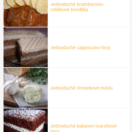
Jednoduché bramborovo-
rohlíkové knedlíky
Jednoduché cappuccino řezy
Jednoduché česnekové máslo
Jednoduché kakaovo-tvarohové
řezy