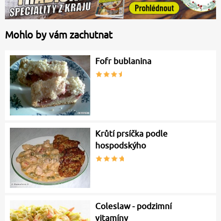
Mohlo by vám zachutnat
Fofr bublanina
Krůtí prsíčka podle
hospodskýho
Coleslaw - podzimní
vitamíny