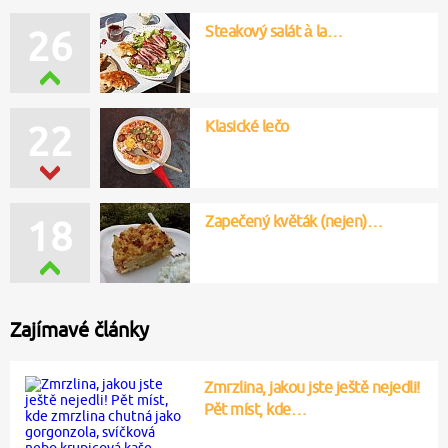
Steakový salát à la…
26
Klasické lečo
22
Zapečený květák (nejen)…
18
Zajímavé články
Zmrzlina, jakou jste ještě nejedli!
Pět míst, kde…