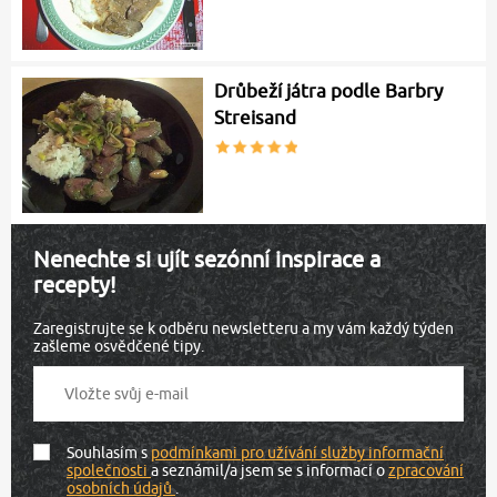
Drůbeží játra podle Barbry
Streisand
Nenechte si ujít sezónní inspirace a
recepty!
Zaregistrujte se k odběru newsletteru a my vám každý týden
zašleme osvědčené tipy.
Souhlasím s
podmínkami pro užívání služby informační
společnosti
a seznámil/a jsem se s informací o
zpracování
osobních údajů
.