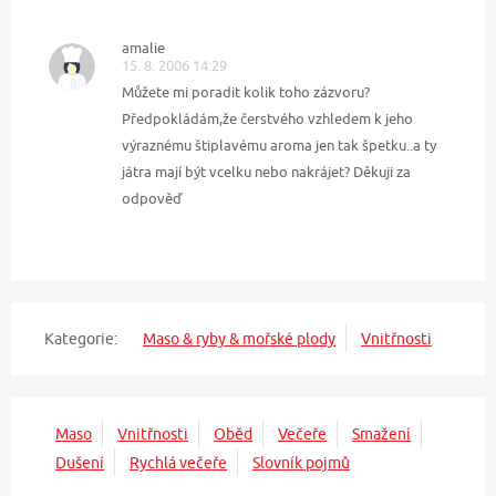
amalie
15. 8. 2006 14:29
Můžete mi poradit kolik toho zázvoru?
Předpokládám,že čerstvého vzhledem k jeho
výraznému štiplavému aroma jen tak špetku..a ty
játra mají být vcelku nebo nakrájet? Děkuji za
odpověď
Kategorie:
Maso & ryby & mořské plody
Vnitřnosti
Maso
Vnitřnosti
Oběd
Večeře
Smažení
Dušení
Rychlá večeře
Slovník pojmů