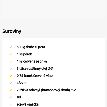
Suroviny
500
g drůbeží játra
1
ks pórek
1
ks červená paprika
3
lžíce rostlinný olej
2-3
0,75
hrnek červené víno
zázvor
2
lžička solamyl (bramborový škrob)
1-2
sůl
sojová omáčka