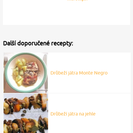
Další doporučené recepty:
Drůbeží játra Monte Negro
Drůbeží játra na jehle