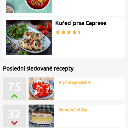
Kuřecí prsa Caprese
Poslední sledované recepty
Rajčatový salát III.
75
Nebeská Máňa
32