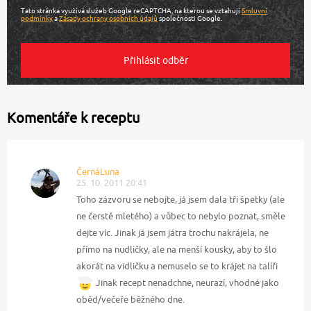
Tato stránka využívá služeb Google reCAPTCHA, na kterou se vztahují
Smluvní
podmínky
a
Zásady ochrany osobních údajů
společnosti Google.
Komentáře k receptu
ČernáLuna
25. 10. 2011 20:41
Toho zázvoru se nebojte, já jsem dala tři špetky (ale
ne čerstě mletého) a vůbec to nebylo poznat, směle
dejte víc. Jinak já jsem játra trochu nakrájela, ne
přímo na nudličky, ale na menší kousky, aby to šlo
akorát na vidličku a nemuselo se to krájet na talíři
Jinak recept nenadchne, neurazí, vhodné jako
oběd/večeře běžného dne.