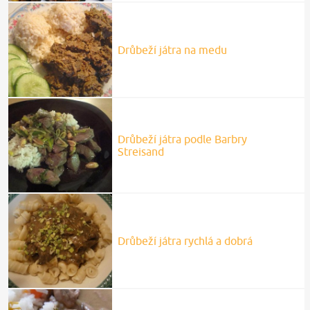
Drůbeží játra na medu
Drůbeží játra podle Barbry
Streisand
Drůbeží játra rychlá a dobrá