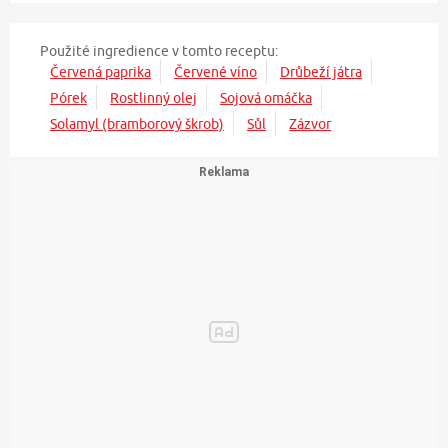
Použité ingredience v tomto receptu:
Červená paprika
Červené víno
Drůbeží játra
Pórek
Rostlinný olej
Sojová omáčka
Solamyl (bramborový škrob)
Sůl
Zázvor