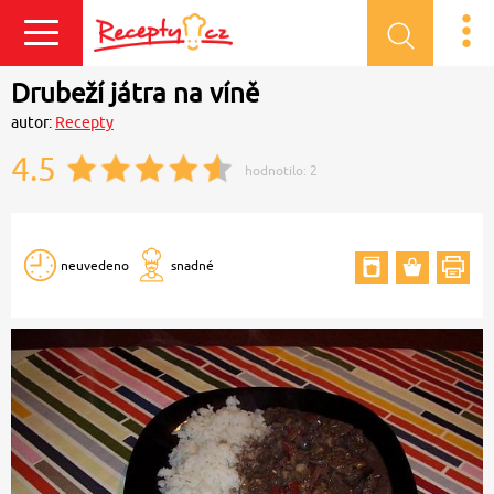
Přihlásit se
Drubeží játra na víně
autor:
Recepty
4.5
hodnotilo:
2
neuvedeno
snadné