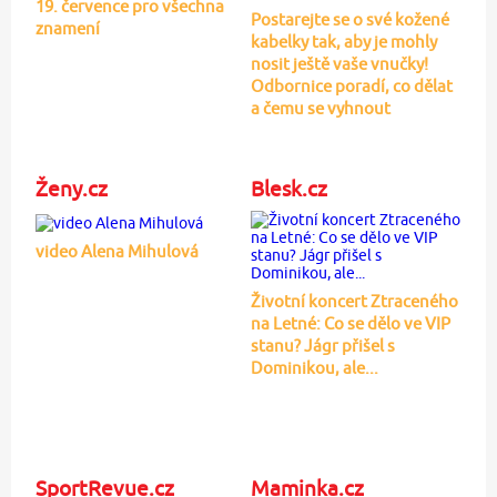
19. července pro všechna
Postarejte se o své kožené
znamení
kabelky tak, aby je mohly
nosit ještě vaše vnučky!
Odbornice poradí, co dělat
a čemu se vyhnout
Ženy.cz
Blesk.cz
video Alena Mihulová
Životní koncert Ztraceného
na Letné: Co se dělo ve VIP
stanu? Jágr přišel s
Dominikou, ale...
SportRevue.cz
Maminka.cz