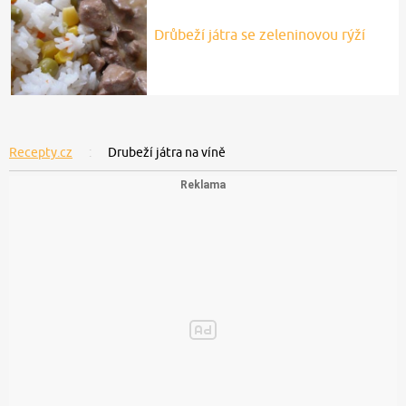
Drůbeží játra se zeleninovou rýží
Recepty.cz
Drubeží játra na víně