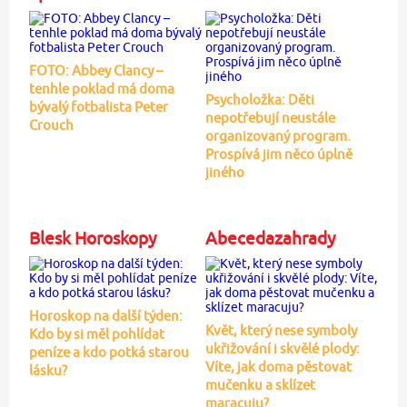
FOTO: Abbey Clancy –
tenhle poklad má doma
Psycholožka: Děti
bývalý fotbalista Peter
nepotřebují neustále
Crouch
organizovaný program.
Prospívá jim něco úplně
jiného
Blesk Horoskopy
Abecedazahrady
Horoskop na další týden:
Květ, který nese symboly
Kdo by si měl pohlídat
ukřižování i skvělé plody:
peníze a kdo potká starou
Víte, jak doma pěstovat
lásku?
mučenku a sklízet
maracuju?