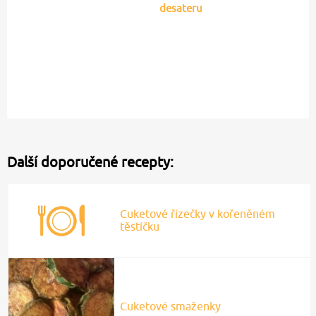
Ženy.cz
Blesk.cz
Miluje ji i Zendaya! Sukně,
která udělá stylový outfit z
Šťastná Brzobohatá se
obyčejného trička
pochlubila fotkou: Ondřej
si neodpustil rýpanec
SportRevue.cz
Maminka.cz
VIDEO: To musíte vidět! 17
Obří miminko: V osmi
neuvěřitelných sportovních
měsících obléká velikost
propadáků, kiksů a trapasů
pro pětileté děti