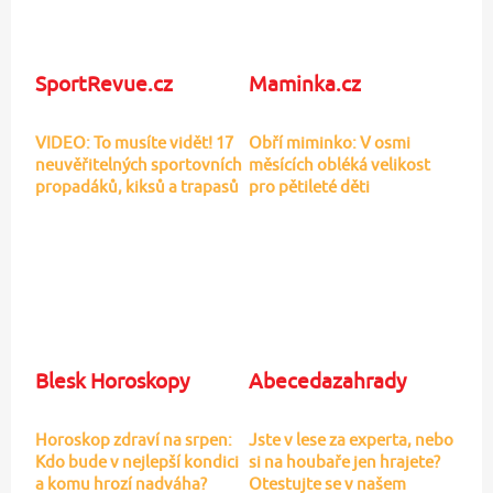
4 tipy, jak v létě zpestřit
Brzobohatý se už neudržel!
jídelníček malých dětí
Reakce na Danielu v
bizarním oblečku
Dáma.cz
Blesk pro ženy
Nejoblíbenější letní
lahůdka: Rybízový koláč na
Italky a Francouzky
5 způsobů! Který
rozhodly: Bílé džíny se na
vyzkoušíte?
podzim vracejí do hry! Babí
léto bude patřit vysokému
pasu a volnějším nohavicím