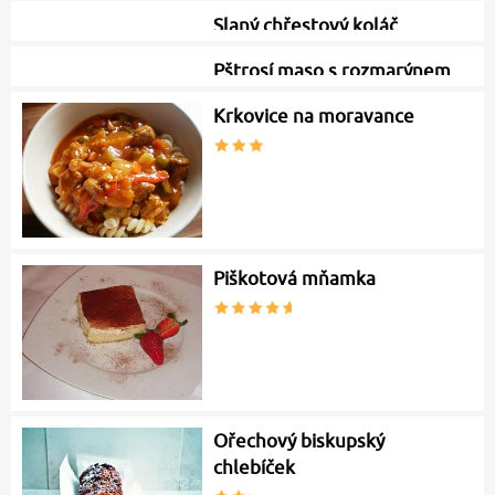
Vepřová pečeně Robert
prejt
Slaný chřestový koláč