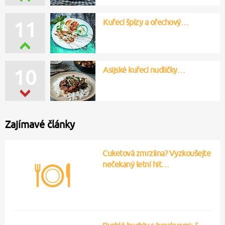
Švestková povidla
Rajčatová polévka s
petrželovým pestem
Kuřecí prsa Caprese