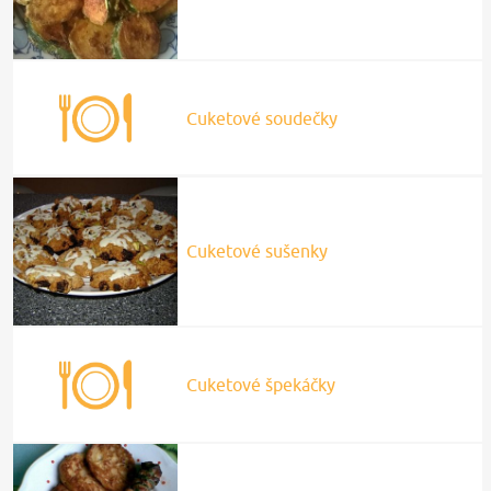
Blesk Horoskopy
Abecedazahrady
Jste v lese za experta, nebo
si na houbaře jen hrajete?
Horoskop zdraví na srpen:
Otestujte se v našem
Kdo bude v nejlepší kondici
desateru
a komu hrozí nadváha?