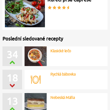
Švestkový koláč s
drobenkou bez kynutí
Masové špízy s
bramborami
Bublanina s ostružinami