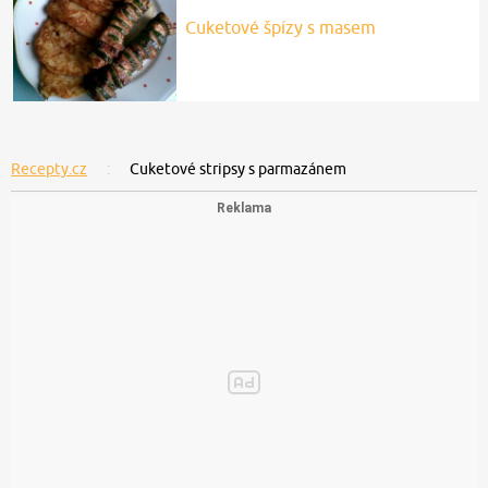
Další doporučené recepty:
Cuketové řízečky v kořeněném
těstíčku
Cuketové smaženky
Cuketové soudečky