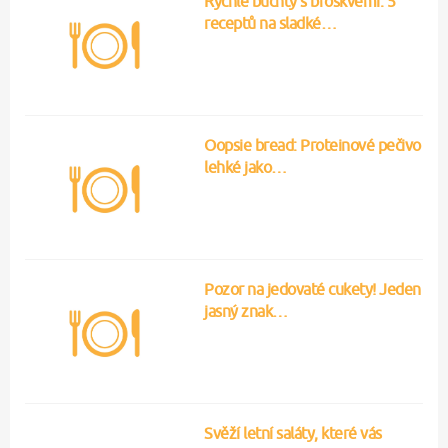
Poslední sledované recepty
Klasické lečo
34
Rychlá bábovka
18
Nebeská Máňa
13