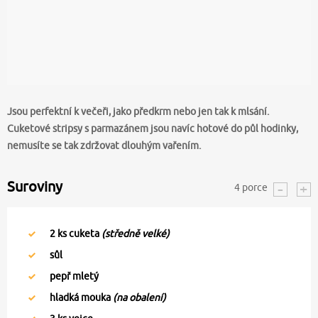
Jsou perfektní k večeři, jako předkrm nebo jen tak k mlsání.
Cuketové stripsy s parmazánem jsou navíc hotové do půl hodinky,
nemusíte se tak zdržovat dlouhým vařením.
Suroviny
4
porce
2
ks cuketa
(středně velké)
sůl
pepř mletý
hladká mouka
(na obalení)