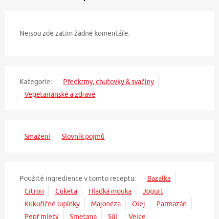
Nejsou zde zatím žádné komentáře.
Kategorie:
Předkrmy, chuťovky & svačiny
Vegetariánské a zdravé
Smažení
Slovník pojmů
Použité ingredience v tomto receptu:
Bazalka
Citron
Cuketa
Hladká mouka
Jogurt
Kukuřičné lupínky
Majonéza
Olej
Parmazán