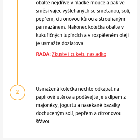
obalte nejdříve v hladké mouce a pak ve
směsi vajec vyšlehaných se smetanou, solí,
pepřem, citronovou kůrou a strouhaným
parmazánem. Nakonec kolečka obalte v
kukuřičných lupíncích a v rozpáleném oleji
je usmažte dozlatova.
RADA:
Zkuste i cuketu nasladko
Usmažená kolečka nechte odkapat na
2
papírové utěrce a podávejte je s dipem z
majonézy, jogurtu a nasekané bazalky
dochuceným solí, pepřem a citronovou
šťávou.