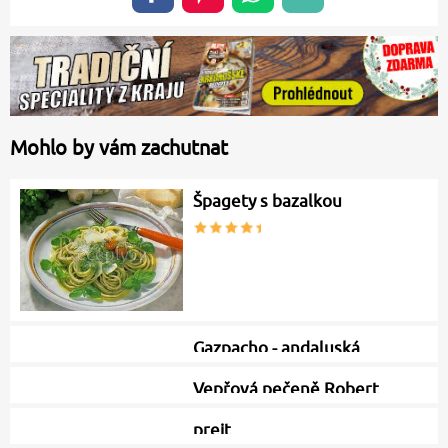
Mohlo by vám zachutnat
Špagety s bazalkou
Gazpacho - andaluská
zeleninová…