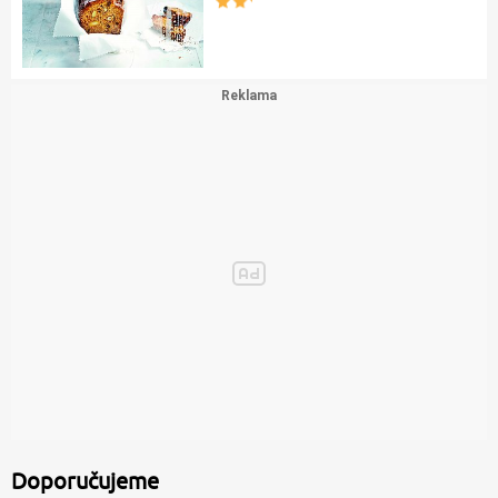
Pštrosí maso s rozmarýnem
Krkovice na moravance
Piškotová mňamka