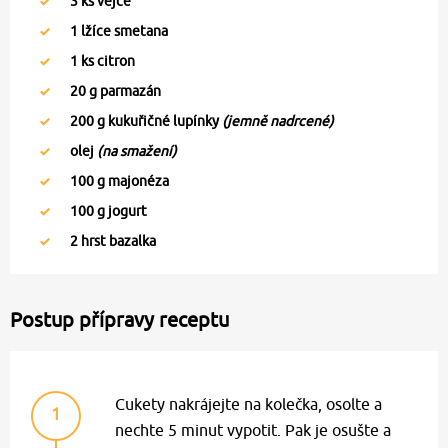
3
ks vejce
1
lžíce smetana
1
ks citron
20
g parmazán
200
g kukuřičné lupínky
(jemně nadrcené)
olej
(na smažení)
100
g majonéza
100
g jogurt
2
hrst bazalka
Postup přípravy receptu
Cukety nakrájejte na kolečka, osolte a
1
nechte 5 minut vypotit. Pak je osušte a