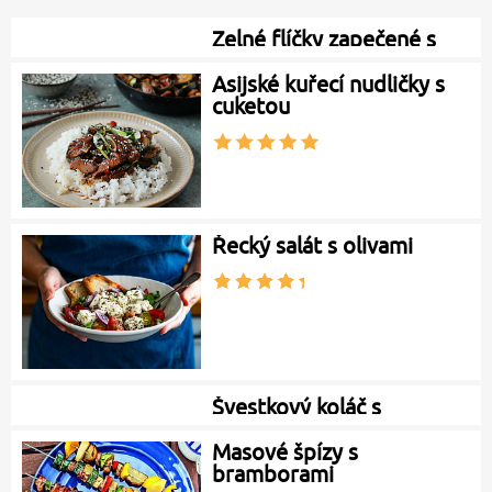
Ořechový biskupský
chlebíček