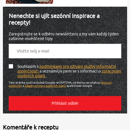
Nenechte si ujít sezónní inspirace a
recepty!
Zaregistrujte se k odběru newsletteru a my vám každý týden
zašleme osvědčené tipy.
Souhlasím s
podmínkami pro užívání služby informační
společnosti
a seznámil/a jsem se s informací o
zpracování
osobních údajů
.
Tato stránka využívá služeb Google reCAPTCHA, na kterou se vztahují
Smluvní
podmínky
a
Zásady ochrany osobních údajů
společnosti Google.
Komentáře k receptu