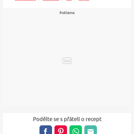
Pepř mletý
Smetana
Sůl
Vejce
Podělte se s přáteli o recept