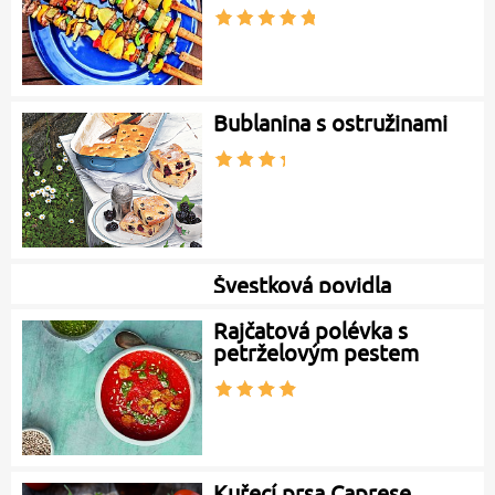
Doporučujeme
Zelné flíčky zapečené s
uzeným
Asijské kuřecí nudličky s
cuketou
Řecký salát s olivami