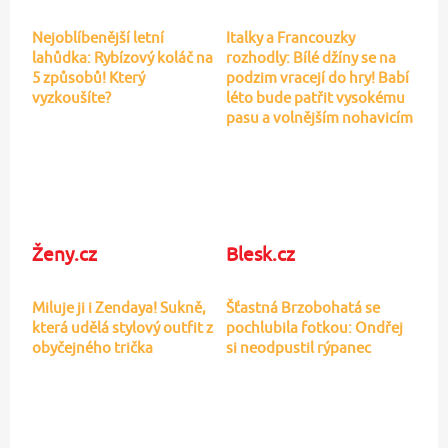
Oopsie bread: Proteinové pečivo
lehké jako…
Pozor na jedovaté cukety! Jeden
jasný znak…
Svěží letní saláty, které vás
v horku neunaví:…
AHA.cz
Mimibazar