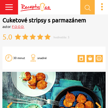
Přihlásit se
Cuketové stripsy s parmazánem
autor:
F.O.O.D.
5.0
hodnotilo:
3
30 minut
snadné