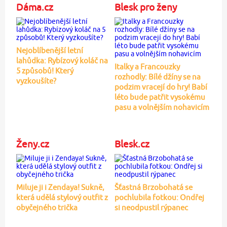
Dáma.cz
Blesk pro ženy
Nejoblíbenější letní
lahůdka: Rybízový koláč na
Italky a Francouzky
5 způsobů! Který
rozhodly: Bílé džíny se na
vyzkoušíte?
podzim vracejí do hry! Babí
léto bude patřit vysokému
pasu a volnějším nohavicím
Ženy.cz
Blesk.cz
Miluje ji i Zendaya! Sukně,
Šťastná Brzobohatá se
která udělá stylový outfit z
pochlubila fotkou: Ondřej
obyčejného trička
si neodpustil rýpanec