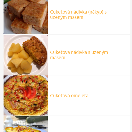
Cuketová nádivka (nákyp) s
uzeným masem
Cuketová nádivka s uzeným
masem
Cuketová omeleta