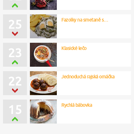
Fazolky na smetaně s…
25
Klasické lečo
23
Jednoduchá rajská omáčka
22
Rychlá bábovka
15