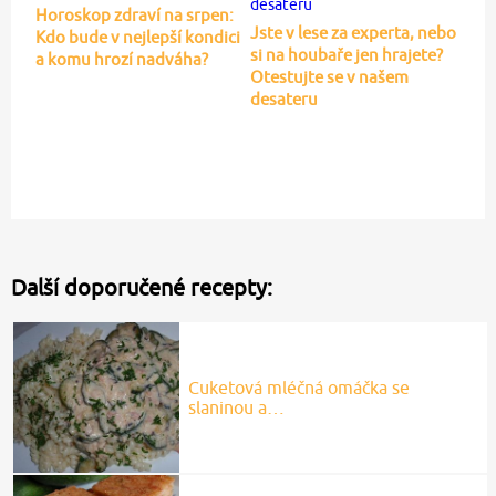
Horoskop zdraví na srpen:
Jste v lese za experta, nebo
Kdo bude v nejlepší kondici
si na houbaře jen hrajete?
a komu hrozí nadváha?
Otestujte se v našem
desateru
Další doporučené recepty:
Cuketová mléčná omáčka se
slaninou a…