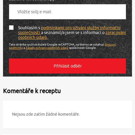
Souhlasím s
podmínkami pro užívání služby informační
společnosti
a seznámil/a jsem se s informací o
zpracování
osobních údajů
.
Tato stránka využívá služeb Google reCAPTCHA, na kterou se vztahují
Smluvní
podmínky
a
Zásady ochrany osobních údajů
společnosti Google.
Komentáře k receptu
Nejsou zde zatím žádné komentáře.