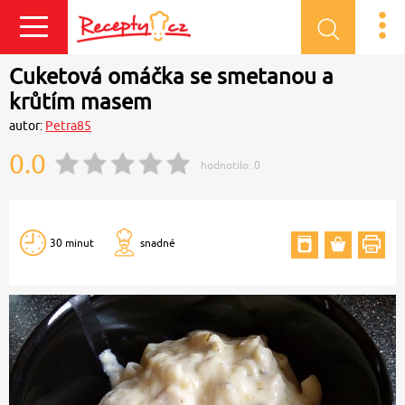
Přihlásit se
Cuketová omáčka se smetanou a
krůtím masem
autor:
Petra85
0.0
hodnotilo:
0
30 minut
snadné