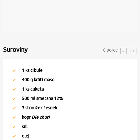
Suroviny
6
porce
1
ks cibule
400
g krůtí maso
1
ks cuketa
500
ml smetana 12%
3
stroužek česnek
kopr
Dle chuti
sůl
olej