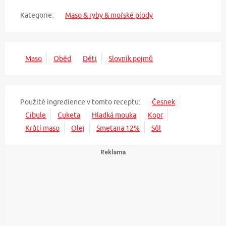
Kategorie:
Maso & ryby & mořské plody
Maso
Oběd
Děti
Slovník pojmů
Použité ingredience v tomto receptu:
Česnek
Cibule
Cuketa
Hladká mouka
Kopr
Krůtí maso
Olej
Smetana 12%
Sůl