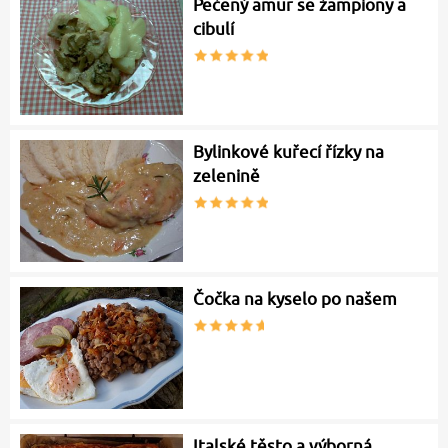
Pečený amur se žampiony a
cibulí
Bylinkové kuřecí řízky na
zelenině
Čočka na kyselo po našem
Italské těsto a výborná