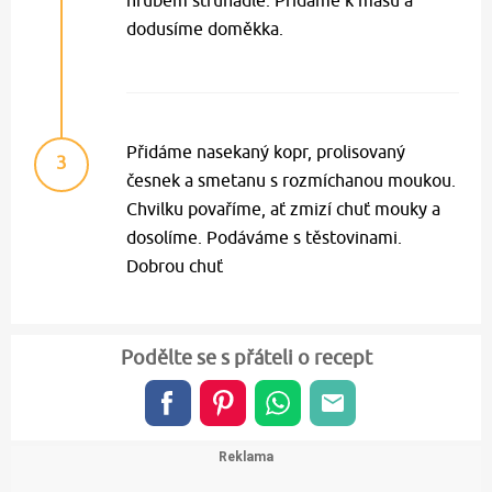
hrubém struhadle. Přidáme k masu a
dodusíme doměkka.
Přidáme nasekaný kopr, prolisovaný
3
česnek a smetanu s rozmíchanou moukou.
Chvilku povaříme, ať zmizí chuť mouky a
dosolíme. Podáváme s těstovinami.
Dobrou chuť
Podělte se s přáteli o recept