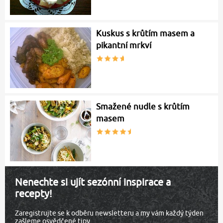
Kuskus s krůtím masem a
pikantní mrkví
Smažené nudle s krůtím
masem
Nenechte si ujít sezónní inspirace a
recepty!
Zaregistrujte se k odběru newsletteru a my vám každý týden
zašleme osvědčené tipy.