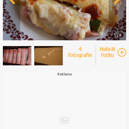
1 / 4
4
Nahrát
fotografie
fotku