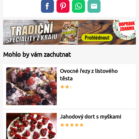
Mohlo by vám zachutnat
Ovocné řezy z listového
těsta
Jahodový dort s myškami