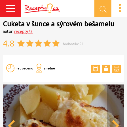
Přihlásit se
Cuketa v šunce a sýrovém bešamelu
autor:
recepty73
4.8
hodnotilo:
21
neuvedeno
snadné