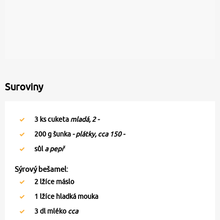
Suroviny
3
ks cuketa
mladá, 2 -
200
g šunka
- plátky, cca 150 -
sůl
a pepř
Sýrový bešamel:
2
lžíce máslo
1
lžíce hladká mouka
3
dl mléko
cca