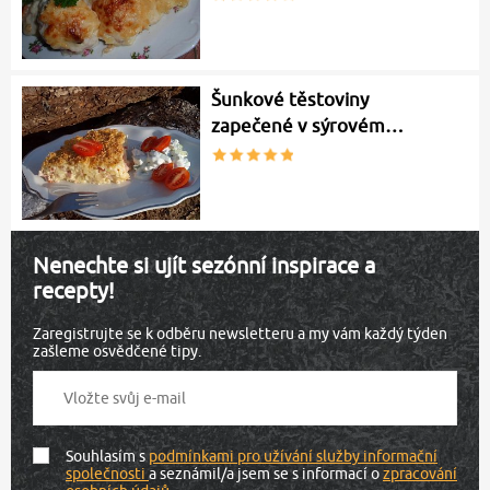
Šunkové těstoviny
zapečené v sýrovém…
Nenechte si ujít sezónní inspirace a
recepty!
Zaregistrujte se k odběru newsletteru a my vám každý týden
zašleme osvědčené tipy.
Souhlasím s
podmínkami pro užívání služby informační
společnosti
a seznámil/a jsem se s informací o
zpracování