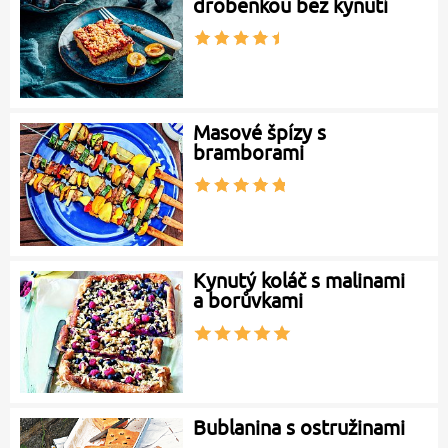
drobenkou bez kynutí
Masové špízy s
bramborami
Kynutý koláč s malinami
a borůvkami
Bublanina s ostružinami