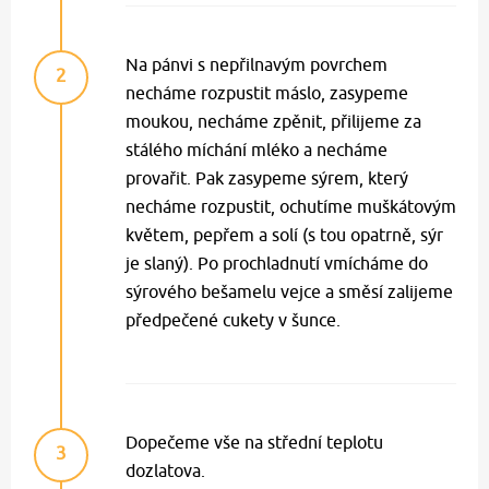
Na pánvi s nepřilnavým povrchem
2
necháme rozpustit máslo, zasypeme
moukou, necháme zpěnit, přilijeme za
stálého míchání mléko a necháme
provařit. Pak zasypeme sýrem, který
necháme rozpustit, ochutíme muškátovým
květem, pepřem a solí (s tou opatrně, sýr
je slaný). Po prochladnutí vmícháme do
sýrového bešamelu vejce a směsí zalijeme
předpečené cukety v šunce.
Dopečeme vše na střední teplotu
3
dozlatova.