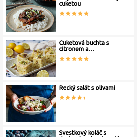
cuketou
Cuketová buchta s
citronem a…
Řecký salát s olivami
Švestkový koláč s