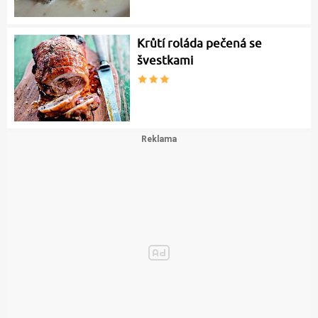
Krůtí roláda pečená se
švestkami