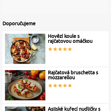
Doporučujeme
Hovězí koule s
rajčatovou omáčkou
Rajčatová bruschetta s
mozzarellou
Asijské kuřecí nudličky s