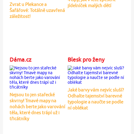
Zvrat u Plekance a
jídelníček malých dětí
Šafářové: Totálně uzavřená
záležitost!
Dáma.cz
Blesk pro ženy
Jaké barvy vám nejvíc sluší?
Nejsou to jen stařecké
Odhalte tajemství barevné
skvrny! Tmavé mapy na
typologie a naučte se podle
nohách berte jako varování
ní oblékat
těla, které dnes trápí už i
třicátníky