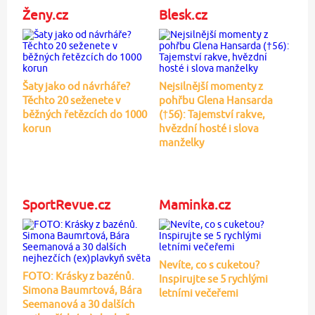
Ženy.cz
Blesk.cz
Šaty jako od návrháře?
Nejsilnější momenty z
Těchto 20 seženete v
pohřbu Glena Hansarda
běžných řetězcích do 1000
(†56): Tajemství rakve,
korun
hvězdní hosté i slova
manželky
SportRevue.cz
Maminka.cz
Nevíte, co s cuketou?
FOTO: Krásky z bazénů.
Inspirujte se 5 rychlými
Simona Baumrtová, Bára
letními večeřemi
Seemanová a 30 dalších