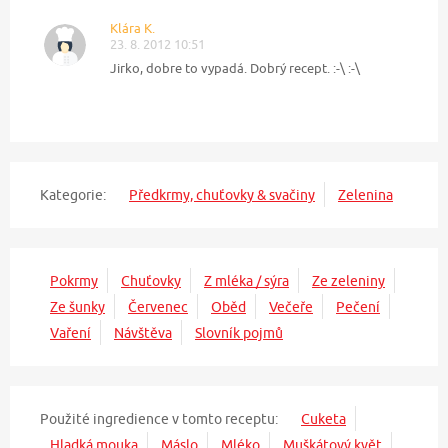
Klára K.
23. 8. 2012 10:51
Jirko, dobre to vypadá. Dobrý recept. :-\ :-\
Kategorie:
Předkrmy, chuťovky & svačiny
Zelenina
Pokrmy
Chuťovky
Z mléka / sýra
Ze zeleniny
Ze šunky
Červenec
Oběd
Večeře
Pečení
Vaření
Návštěva
Slovník pojmů
Použité ingredience v tomto receptu:
Cuketa
Hladká mouka
Máslo
Mléko
Muškátový květ