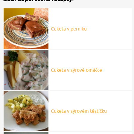
Cuketa v perníku
Cuketa v sýrové omáčce
Cuketa v sýrovém těstíčku