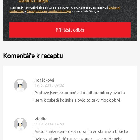
osobních údajů
.
Tato stránka využívá služeb Google reCAPTCHA, na kterou se vztahují
Smluvní
podmínky
a
Zásady ochrany osobních údajů
společnosti Google.
Komentáře k receptu
Horáčková
19. 5. 2015 09:02
Protože jsem zapomněla koupit brambory uvařila
jsem k cuketě kolínka a bylo to taky moc dobré.
Vlaďka
9. 10. 2014 14:59
Místo šunky jsem cukety obalila ve slanině a také to
bylo vynikající, děkuji za inspiraci, nic podobného