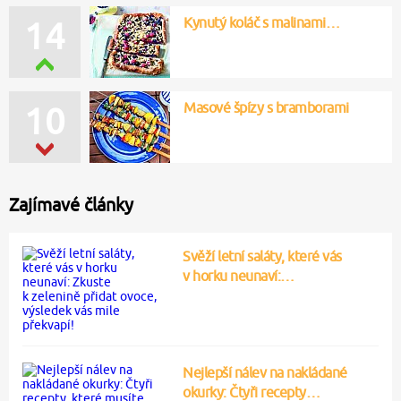
Kynutý koláč s malinami…
14
Masové špízy s bramborami
10
Zajímavé články
Svěží letní saláty, které vás
v horku neunaví:…
Nejlepší nálev na nakládané
okurky: Čtyři recepty…