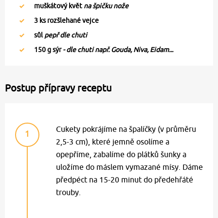
muškátový květ
na špičku nože
3
ks rozšlehané vejce
sůl
pepř dle chuti
150
g sýr
- dle chuti např. Gouda, Niva, Eidam...
Postup přípravy receptu
Cukety pokrájíme na špalíčky (v průměru
1
2,5-3 cm), které jemně osolíme a
opepříme, zabalíme do plátků šunky a
uložíme do máslem vymazané mísy. Dáme
předpéct na 15-20 minut do předehřáté
trouby.