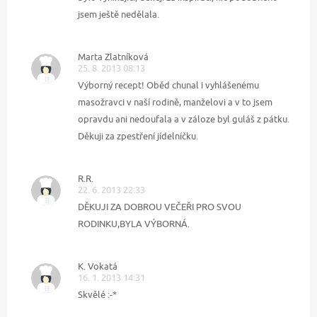
jsem ještě nedělala.
Marta Zlatníková
25. 8. 2013 08:13
Výborný recept! Oběd chunal i vyhlášenému
masožravci v naší rodině, manželovi a v to jsem
opravdu ani nedoufala a v záloze byl guláš z pátku.
Děkuji za zpestření jídelníčku.
R.R.
22. 6. 2013 22:33
DĚKUJI ZA DOBROU VEČEŘI PRO SVOU
RODINKU,BYLA VÝBORNÁ.
K. Vokatá
16. 1. 2013 14:31
Skvělé :-*