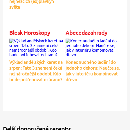
nejhezčích (ex)plavkyň
světa
Blesk Horoskopy
Abecedazahrady
Výklad andělských karet na
Konec nudného ladění do
srpen: Tato 3 znamení čeká
jednoho dekoru: Naučte se,
nejnáročnější období. Kdo
jak v interiéru kombinovat
bude potřebovat ochranu?
dřevo
Další doporučené recepty: