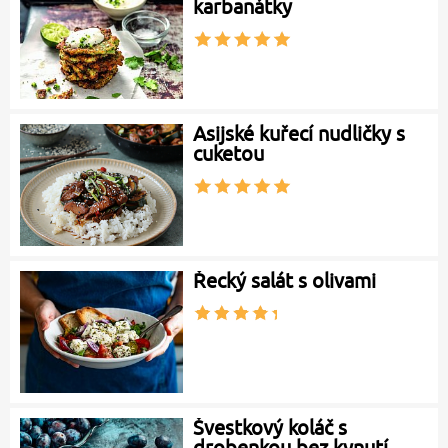
karbanátky
Asijské kuřecí nudličky s
cuketou
Řecký salát s olivami
Švestkový koláč s
drobenkou bez kynutí