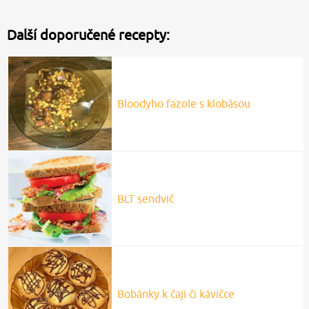
BLT sendvič
Bobánky k čaji či kávičce
Bohatý pekáček s masem a
květákem