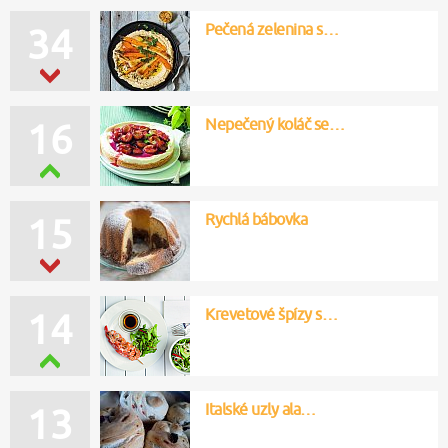
Pečená zelenina s…
34
Nepečený koláč se…
16
Rychlá bábovka
15
Krevetové špízy s…
14
Italské uzly ala…
13