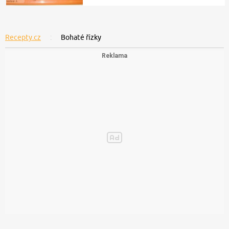
© 2019 Copyright
CZECH NEWS CENTER a.s.
a dodavatelé
obsahu.
Autorská práva k publikovaným materiálům
Podmínky pro užívání služby informační společnosti
Informace o zpracování osobních údajů
Cookies
Nastavení soukromí
Jednotná kontaktní místa / Single
Points od Contact