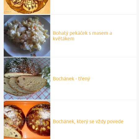
Bochánek - třený
Bochánek, který se vždy povede
Recepty.cz
Bohaté řízky