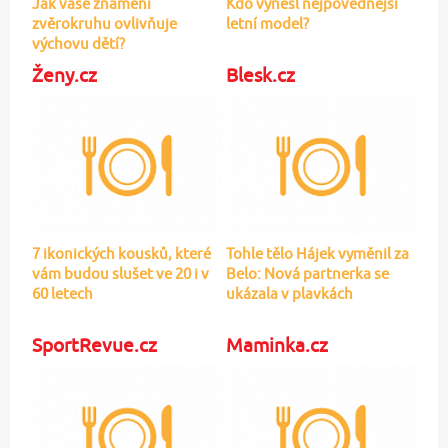
vám budou slušet ve 20 i v
Belo: Nová partnerka se
60 letech
ukázala v plavkách
SportRevue.cz
Maminka.cz
FOTO: Krásky z ringů aneb
Děti, které mají blízko k
10 nejkrásnějších zápasnic
babičce a dědečkovi, jsou
všech dob
šťastnější. Výzkumy
odhalily proč