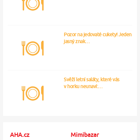
Pozor na jedovaté cukety! Jeden
jasný znak…
Svěží letní saláty, které vás
v horku neunaví:…
AHA.cz
Mimibazar
Marta Kubišová: Úmorná
4 tipy, jak v létě zpestřit
vedra si vyžádala krutou
jídelníček malých dětí
oběť