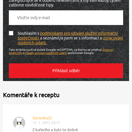
Zaregistrujte se k odběru newsletteru a my vám každý týden
zašleme osvědčené tipy.
Souhlasím s
podmínkami pro užívání služby informační
společnosti
a seznámil/a jsem se s informací o
zpracování
osobních údajů
.
Tato stránka využívá služeb Google reCAPTCHA, na kterou se vztahují
Smluvní
podmínky
a
Zásady ochrany osobních údajů
společnosti Google.
Komentáře k receptu
Darienka22
15. 1. 2012 20:51
Z kuřecího a bylo to dobré.