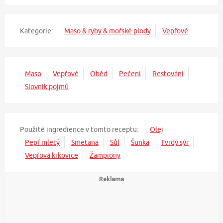
Kategorie:
Maso & ryby & mořské plody
Vepřové
Maso
Vepřové
Oběd
Pečení
Restování
Slovník pojmů
Použité ingredience v tomto receptu:
Olej
Pepř mletý
Smetana
Sůl
Šunka
Tvrdý sýr
Vepřová krkovice
Žampiony