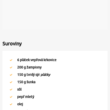
Suroviny
6
plátek vepřová krkovice
200
g žampiony
150
g tvrdý sýr
plátky
150
g šunka
sůl
pepř mletý
olej