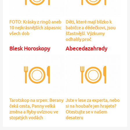
Blesk Horoskopy
Abecedazahrady
Tarotskop na srpen: Berany
Jste v lese za experta, nebo
čeká cesta, Panny velká
si na houbaře jen hrajete?
změna a Ryby uvíznou ve
Otestujte se v našem
stojatých vodách
desateru
Další doporučené recepty:
Bloodyho fazole s klobásou