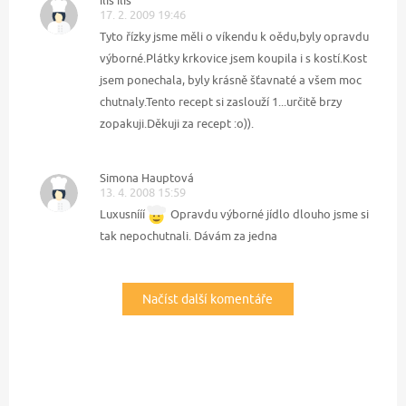
17. 2. 2009 19:46
Tyto řízky jsme měli o víkendu k oědu,byly opravdu
výborné.Plátky krkovice jsem koupila i s kostí.Kost
jsem ponechala, byly krásně šťavnaté a všem moc
chutnaly.Tento recept si zaslouží 1...určitě brzy
zopakuji.Děkuji za recept :o)).
Simona Hauptová
13. 4. 2008 15:59
Luxusnííí
Opravdu výborné jídlo dlouho jsme si
tak nepochutnali. Dávám za jedna
Načíst další komentáře