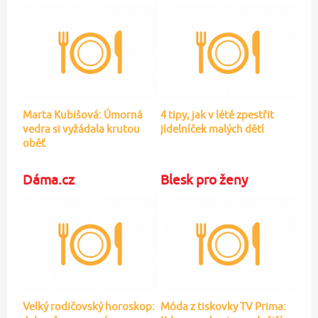
Dáma.cz
Blesk pro ženy
Velký rodičovský horoskop:
Móda z tiskovky TV Prima:
Jak vaše znamení
Kdo vynesl nejpovednější
zvěrokruhu ovlivňuje
letní model?
výchovu dětí?
Ženy.cz
Blesk.cz
7 ikonických kousků, které
Tohle tělo Hájek vyměnil za