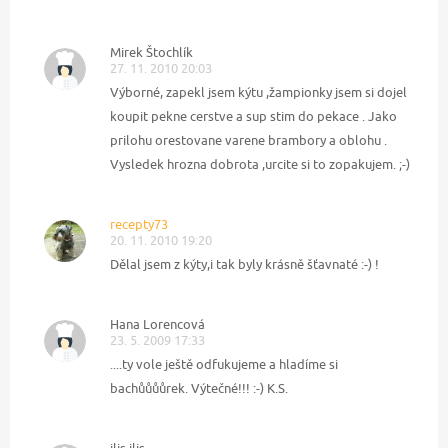
Mirek Štochlík
27. 11. 2010 20:03
Výborné, zapekl jsem kýtu ,žampionky jsem si dojel
koupit pekne cerstve a sup stim do pekace . Jako
prilohu orestovane varene brambory a oblohu .
Vysledek hrozna dobrota ,urcite si to zopakujem. ;-)
recepty73
20. 11. 2010 19:20
Dělal jsem z kýty,i tak byly krásně šťavnaté :-) !
Hana Lorencová
23. 5. 2009 17:33
....ty vole ještě odfukujeme a hladíme si
bachůůůůrek. Výtečné!!! :-) K.S.
ilis ilis