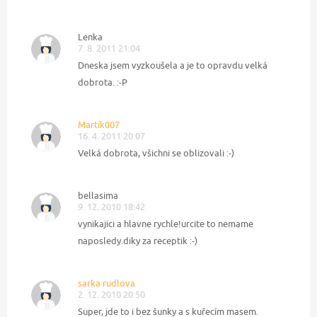
Lenka
7. 8. 2011 21:04
Dneska jsem vyzkoušela a je to opravdu velká
dobrota. :-P
Martik007
16. 4. 2011 20:07
Velká dobrota, všichni se oblizovali :-)
bellasima
9. 12. 2010 18:42
vynikajici a hlavne rychle!urcite to nemame
naposledy.diky za receptik :-)
sarka rudlova
2. 12. 2010 20:50
Super, jde to i bez šunky a s kuřecím masem.