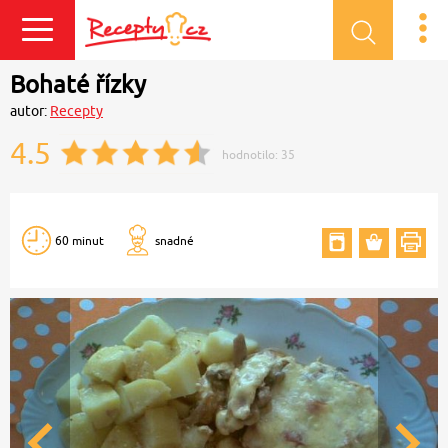
Přihlásit se
Bohaté řízky
autor:
Recepty
4.5
hodnotilo:
35
60 minut
snadné