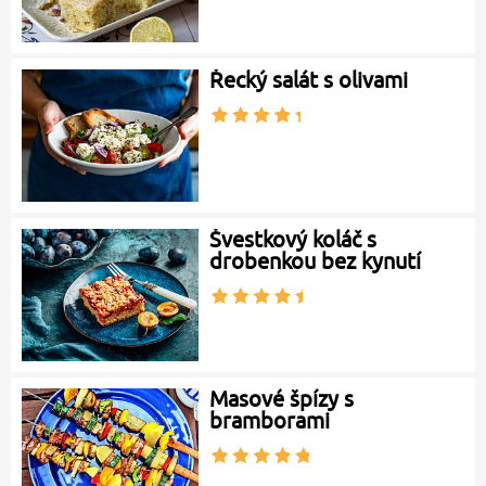
Řecký salát s olivami
Švestkový koláč s
drobenkou bez kynutí
Masové špízy s
bramborami