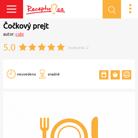
Přihlásit se
Čočkový prejt
autor:
cubr
5.0
hodnotilo:
2
neuvedeno
snadné