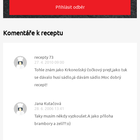
Komentáře k receptu
recepty 73
27. 4. 2010 09:00
Tohle znám jako Krkonošský čočkový prejt,jako tuk
se dávalo husí sádlo,já dávám sádlo.Moc dobrý
recept!
Jana Kutačová
28. 6. 2006 13:41
Taky musím někdy vyzkoušet.A jako příloha
brambory a zelí??:o)