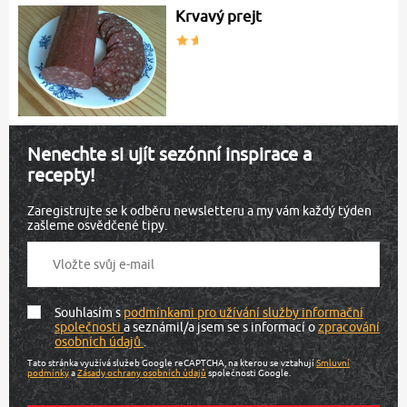
Krvavý prejt
Nenechte si ujít sezónní inspirace a
recepty!
Zaregistrujte se k odběru newsletteru a my vám každý týden
zašleme osvědčené tipy.
Souhlasím s
podmínkami pro užívání služby informační
společnosti
a seznámil/a jsem se s informací o
zpracování
osobních údajů
.
Tato stránka využívá služeb Google reCAPTCHA, na kterou se vztahují
Smluvní
podmínky
a
Zásady ochrany osobních údajů
společnosti Google.