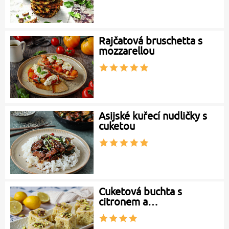
Rajčatová bruschetta s
mozzarellou
Asijské kuřecí nudličky s
cuketou
Cuketová buchta s
citronem a…