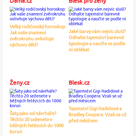
Dáma.cz
Blesk pro ženy
Velký rodičovský horoskop:
Jaké barvy vám nejvíc sluší?
Jak vaše znamení
Odhalte tajemství barevné
zvěrokruhu ovlivňuje
typologie a naučte se podle
výchovu dětí?
ní oblékat
Ženy.cz
Blesk.cz
Tajemství Gigi Hadidové a
Šaty jako od návrháře?
Bradley Coopera: Vzali se už
Těchto 20 seženete v
před měsícem
běžných řetězcích do 1000
korun