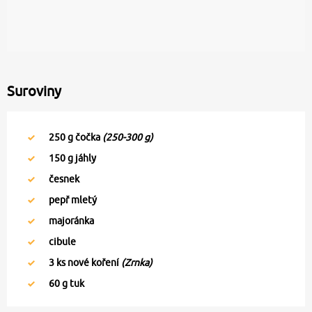
Suroviny
250
g čočka
(250-300 g)
150
g jáhly
česnek
pepř mletý
majoránka
cibule
3
ks nové koření
(Zrnka)
60
g tuk