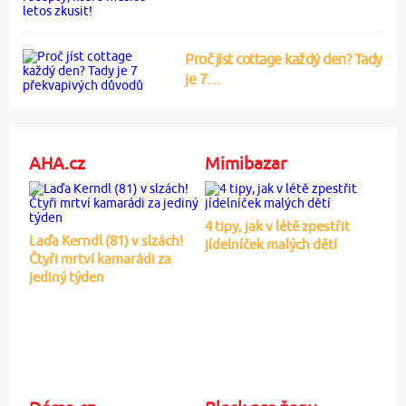
Proč jíst cottage každý den? Tady
je 7…
AHA.cz
Mimibazar
4 tipy, jak v létě zpestřit
Laďa Kerndl (81) v slzách!
jídelníček malých dětí
Čtyři mrtví kamarádi za
jediný týden