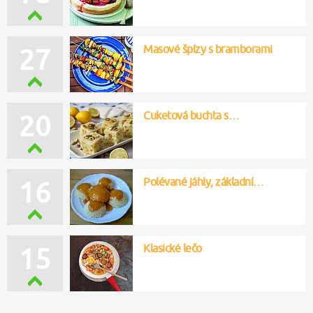
Masové špízy s bramborami
27
Cuketová buchta s…
20
Polévané jáhly, základní…
16
Klasické lečo
15