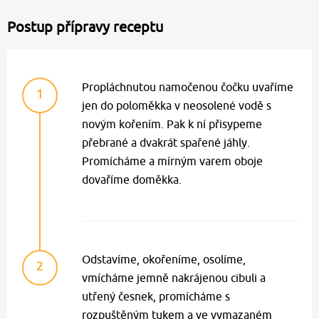
Postup přípravy receptu
Propláchnutou namočenou čočku uvaříme
1
jen do poloměkka v neosolené vodě s
novým kořením. Pak k ní přisypeme
přebrané a dvakrát spařené jáhly.
Promícháme a mírným varem oboje
dovaříme doměkka.
Odstavíme, okořeníme, osolíme,
2
vmícháme jemně nakrájenou cibuli a
utřený česnek, promícháme s
rozpuštěným tukem a ve vymazaném