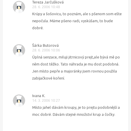
Tereza Jarčušková
28. 6. 2006 10:48
Krúpy a šošovicu, to poznám, ale s pšenom som ešte
nepočula. Máme pšeno radi, vyskúšam, to bude
dobré.
Šárka Butorová
28. 6. 2006 10:06
Úplná senzace, miluji jitrnicový prejt,ale bývá mě po
něm dost těžko. Tato náhrada je mu dost podobná.
Jen místo pepře a majoránky jsem rovnou použila
zabijačkové koření.
Ivana K.
14. 3. 2006 10:27
Místo jahel dávám kroupy, je to prejtu podobnější a
moc dobré. Dávám stejné množství krup a čočky.