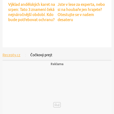
Výklad andělských karet na
Jste v lese za experta, nebo
srpen: Tato 3 znamení čeká
si na houbaře jen hrajete?
nejnáročnější období. Kdo
Otestujte se v našem
bude potřebovat ochranu?
desateru
Recepty.cz
Čočkový prejt