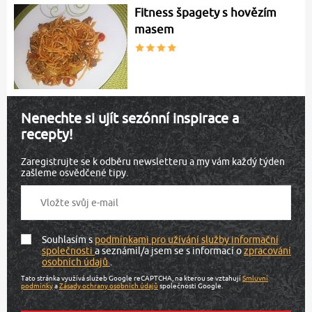
Fitness špagety s hovězím
masem
Nenechte si ujít sezónní inspirace a
recepty!
Zaregistrujte se k odběru newsletteru a my vám každý týden
zašleme osvědčené tipy.
Souhlasím s
podmínkami pro užívání služby informační
společnosti
a seznámil/a jsem se s informací o
zpracování
osobních údajů
.
Tato stránka využívá služeb Google reCAPTCHA, na kterou se vztahují
Smluvní
podmínky
a
Zásady ochrany osobních údajů
společnosti Google.