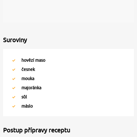
Suroviny
hovězí maso
česnek
mouka
majoránka
sůl
máslo
Postup přípravy receptu