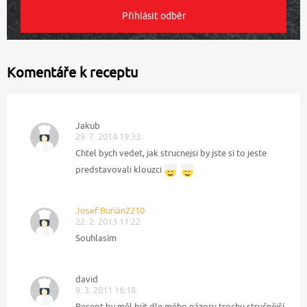
Komentáře k receptu
Jakub
29. 7. 2014 19:33
Chtel bych vedet, jak strucnejsi by jste si to jeste
predstavovali klouzci
Josef Burián2210
22. 2. 2013 11:22
Souhlasím
david
9. 3. 2011 16:18
Recept by měl být dle mého názoru trochu stručnější.