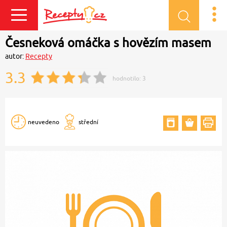
Přihlásit se
Česneková omáčka s hovězím masem
autor:
Recepty
3.3
hodnotilo:
3
neuvedeno
střední