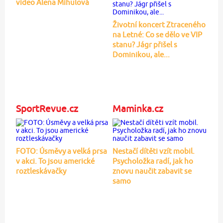
video Alena Mihulová
Životní koncert Ztraceného
na Letné: Co se dělo ve VIP
stanu? Jágr přišel s
Dominikou, ale...
SportRevue.cz
Maminka.cz
FOTO: Úsměvy a velká prsa
Nestačí dítěti vzít mobil.
v akci. To jsou americké
Psycholožka radí, jak ho
roztleskávačky
znovu naučit zabavit se
samo