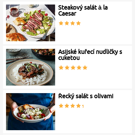
Steakový salát à la
Caesar
Asijské kuřecí nudličky s
cuketou
Řecký salát s olivami