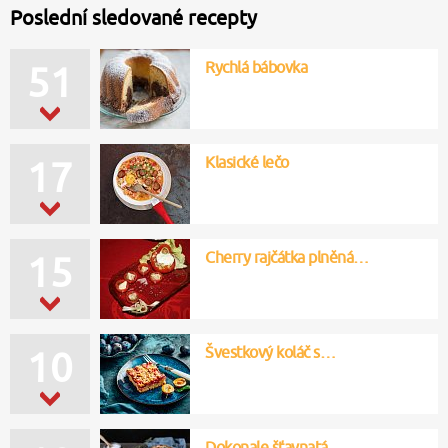
Poslední sledované recepty
Rychlá bábovka
51
Klasické lečo
17
Cherry rajčátka plněná…
15
Švestkový koláč s…
10
Dokonale šťavnatá…