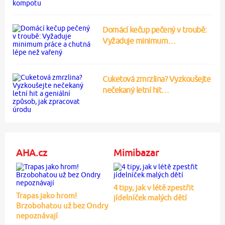
Domácí kečup pečený v troubě:
Vyžaduje minimum…
Cuketová zmrzlina? Vyzkoušejte
nečekaný letní hit…
AHA.cz
Mimibazar
4 tipy, jak v létě zpestřit
Trapas jako hrom!
jídelníček malých dětí
Brzobohatou už bez Ondry
nepoznávají