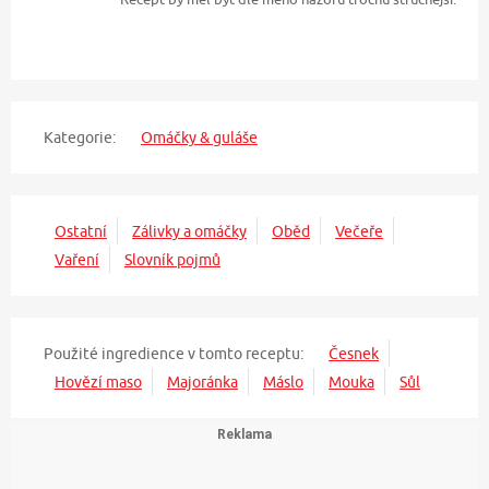
Kategorie:
Omáčky & guláše
Ostatní
Zálivky a omáčky
Oběd
Večeře
Vaření
Slovník pojmů
Použité ingredience v tomto receptu:
Česnek
Hovězí maso
Majoránka
Máslo
Mouka
Sůl