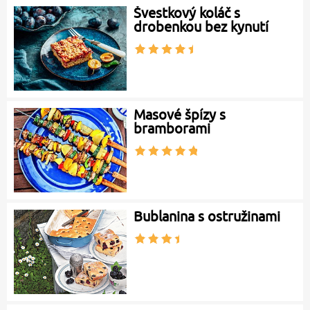
Švestkový koláč s
drobenkou bez kynutí
Masové špízy s
bramborami
Bublanina s ostružinami