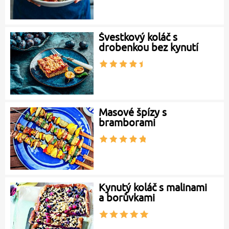
Švestkový koláč s
drobenkou bez kynutí
Masové špízy s
bramborami
Kynutý koláč s malinami
a borůvkami