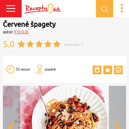
Přihlásit se
Červené špagety
autor:
F.O.O.D.
5.0
hodnotilo:
2
35 minut
snadné