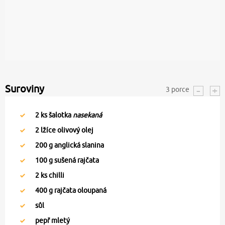
Suroviny
3
porce
2
ks šalotka
nasekaná
2
lžíce olivový olej
200
g anglická slanina
100
g sušená rajčata
2
ks chilli
400
g rajčata oloupaná
sůl
pepř mletý