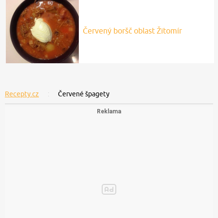
Červený boršč oblast Žitomír
Recepty.cz
Červené špagety