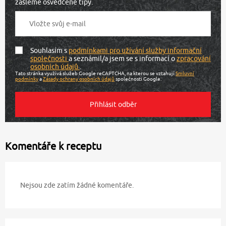
zašleme osvědčené tipy.
Souhlasím s
podmínkami pro užívání služby informační
společnosti
a seznámil/a jsem se s informací o
zpracování
osobních údajů
.
Tato stránka využívá služeb Google reCAPTCHA, na kterou se vztahují
Smluvní
podmínky
a
Zásady ochrany osobních údajů
společnosti Google.
Komentáře k receptu
Nejsou zde zatím žádné komentáře.