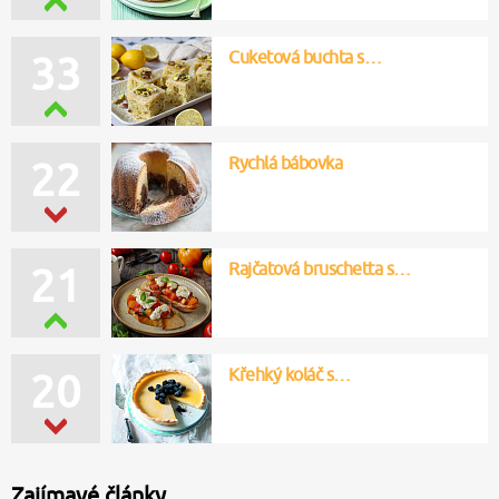
Cuketová buchta s…
33
Rychlá bábovka
22
Rajčatová bruschetta s…
21
Křehký koláč s…
20
Zajímavé články