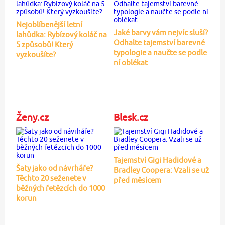
Nejoblíbenější letní
Jaké barvy vám nejvíc sluší?
lahůdka: Rybízový koláč na
Odhalte tajemství barevné
5 způsobů! Který
typologie a naučte se podle
vyzkoušíte?
ní oblékat
Ženy.cz
Blesk.cz
Tajemství Gigi Hadidové a
Šaty jako od návrháře?
Bradley Coopera: Vzali se už
Těchto 20 seženete v
před měsícem
běžných řetězcích do 1000
korun