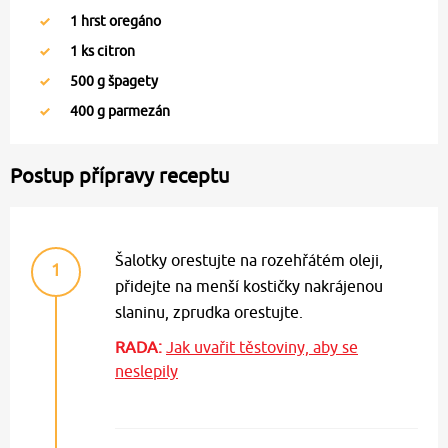
1
hrst oregáno
1
ks citron
500
g špagety
400
g parmezán
Postup přípravy receptu
Šalotky orestujte na rozehřátém oleji,
1
přidejte na menší kostičky nakrájenou
slaninu, zprudka orestujte.
RADA:
Jak uvařit těstoviny, aby se
neslepily