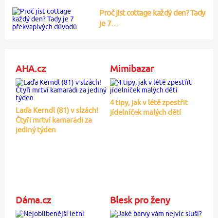
Proč jíst cottage každý den? Tady
je 7…
AHA.cz
Mimibazar
4 tipy, jak v létě zpestřit
Laďa Kerndl (81) v slzách!
jídelníček malých dětí
Čtyři mrtví kamarádi za
jediný týden
Dáma.cz
Blesk pro ženy