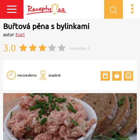
Přihlásit se
Buřtová pěna s bylinkami
autor:
Eva1
3.0
hodnotilo:
2
neuvedeno
snadné