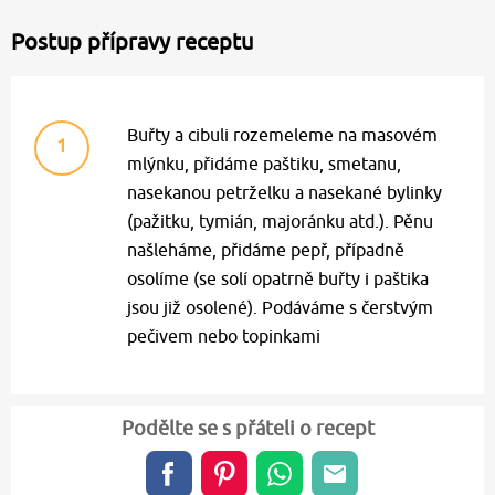
Postup přípravy receptu
Buřty a cibuli rozemeleme na masovém
1
mlýnku, přidáme paštiku, smetanu,
nasekanou petrželku a nasekané bylinky
(pažitku, tymián, majoránku atd.). Pěnu
našleháme, přidáme pepř, případně
osolíme (se solí opatrně buřty i paštika
jsou již osolené). Podáváme s čerstvým
pečivem nebo topinkami
Podělte se s přáteli o recept