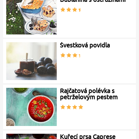
Švestková povidla
Rajčatová polévka s
petrželovým pestem
Kuřecí prsa Caprese