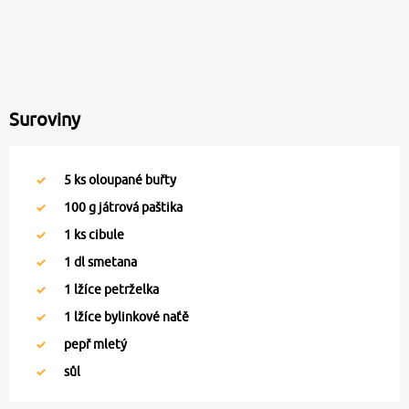
Suroviny
5
ks oloupané buřty
100
g játrová paštika
1
ks cibule
1
dl smetana
1
lžíce petrželka
1
lžíce bylinkové naťě
pepř mletý
sůl