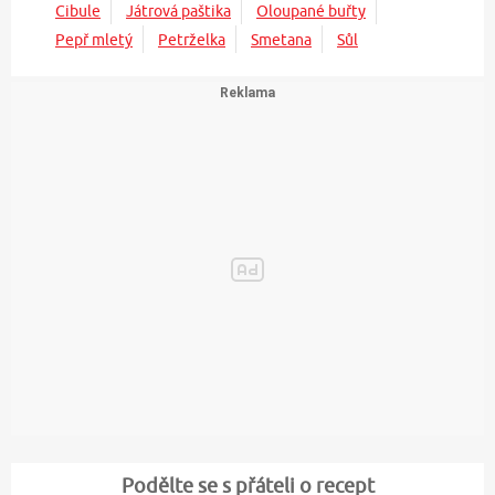
Cibule
Játrová paštika
Oloupané buřty
Pepř mletý
Petrželka
Smetana
Sůl
Podělte se s přáteli o recept