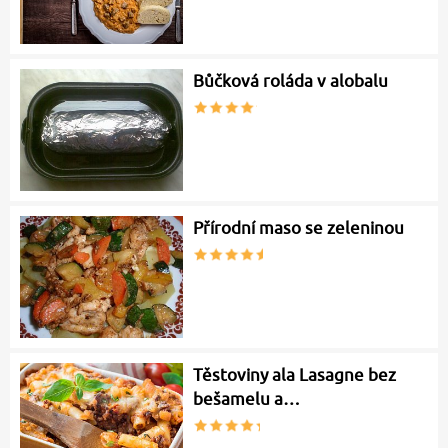
Bůčková roláda v alobalu
Přírodní maso se zeleninou
Těstoviny ala Lasagne bez
bešamelu a…