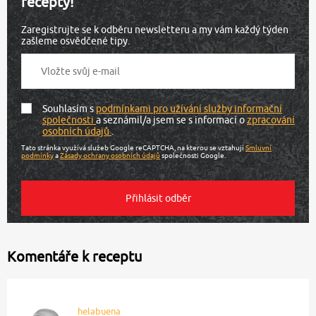
recepty!
Zaregistrujte se k odběru newsletteru a my vám každý týden
zašleme osvědčené tipy.
Souhlasím s
podmínkami pro užívání služby informační
společnosti
a seznámil/a jsem se s informací o
zpracování
osobních údajů
.
Tato stránka využívá služeb Google reCAPTCHA, na kterou se vztahují
Smluvní
podmínky
a
Zásady ochrany osobních údajů
společnosti Google.
Komentáře k receptu
helabuena