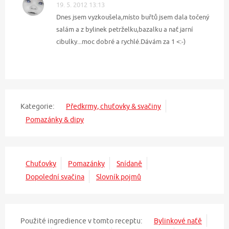
19. 5. 2012 13:13
Dnes jsem vyzkoušela,místo buřtů jsem dala točený
salám a z bylinek petrželku,bazalku a nať jarní
cibulky...moc dobré a rychlé.Dávám za 1 <:-)
Kategorie:
Předkrmy, chuťovky & svačiny
Pomazánky & dipy
Chuťovky
Pomazánky
Snídaně
Dopolední svačina
Slovník pojmů
Použité ingredience v tomto receptu:
Bylinkové naťě