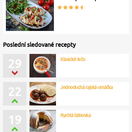
Poslední sledované recepty
Klasické lečo
29
Jednoduchá rajská omáčka
22
Rychlá bábovka
19