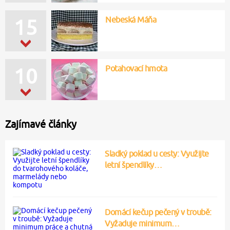
Nebeská Máňa
15
Potahovací hmota
10
Zajímavé články
Sladký poklad u cesty: Využijte
letní špendlíky…
Domácí kečup pečený v troubě:
Vyžaduje minimum…