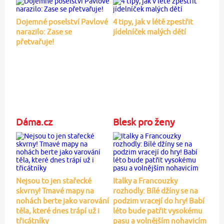
Dojemné poselství Pavlové
4 tipy, jak v létě zpestřit
narazilo: Zase se
jídelníček malých dětí
přetvařuje!
Dáma.cz
Blesk pro ženy
Nejsou to jen stařecké
Italky a Francouzky
skvrny! Tmavé mapy na
rozhodly: Bílé džíny se na
nohách berte jako varování
podzim vracejí do hry! Babí
těla, které dnes trápí už i
léto bude patřit vysokému
třicátníky
pasu a volnějším nohavicím