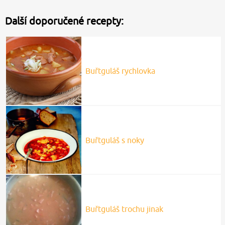
Další doporučené recepty:
Buřtguláš rychlovka
Buřtguláš s noky
Buřtguláš trochu jinak