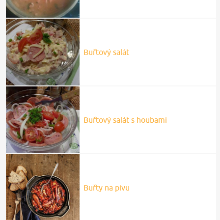
Buřtový salát
Buřtový salát s houbami
Buřty na pivu