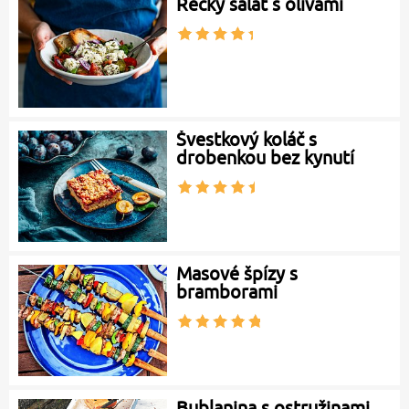
Řecký salát s olivami
Švestkový koláč s
drobenkou bez kynutí
Masové špízy s
bramborami
Bublanina s ostružinami