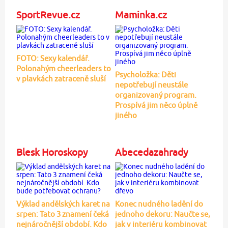
SportRevue.cz
Maminka.cz
FOTO: Sexy kalendář.
Polonahým cheerleaders to
Psycholožka: Děti
v plavkách zatraceně sluší
nepotřebují neustále
organizovaný program.
Prospívá jim něco úplně
jiného
Blesk Horoskopy
Abecedazahrady
Výklad andělských karet na
Konec nudného ladění do
srpen: Tato 3 znamení čeká
jednoho dekoru: Naučte se,
nejnáročnější období. Kdo
jak v interiéru kombinovat