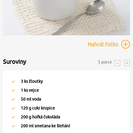
Nahrát
fotku
Suroviny
5
porce
3
ks žloutky
1
ks vejce
50
ml voda
120
g cukr krupice
200
g hořká čokoláda
200
ml smetana ke šlehání