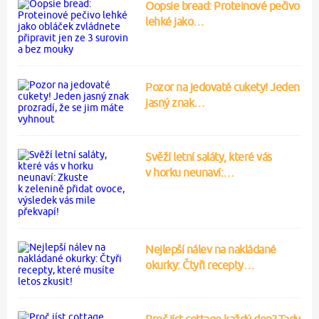
Oopsie bread: Proteinové pečivo
lehké jako…
Pozor na jedovaté cukety! Jeden
jasný znak…
Svěží letní saláty, které vás
v horku neunaví:…
Nejlepší nálev na nakládané
okurky: Čtyři recepty…
Proč jíst cottage každý den? Tady