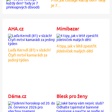
je 7…
AHA.cz
Mimibazar
4 tipy, jak v létě zpestřit
Laďa Kerndl (81) v slzách!
jídelníček malých dětí
Čtyři mrtví kamarádi za
jediný týden
Dáma.cz
Blesk pro ženy