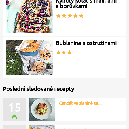
Kynutý koláč s malinami
a borůvkami
Bublanina s ostružinami
Poslední sledované recepty
Candát ve slanině se…
15