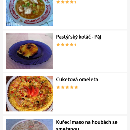
Pastýřský koláč - Páj
Cuketová omeleta
Kuřecí maso na houbách se
smetanou