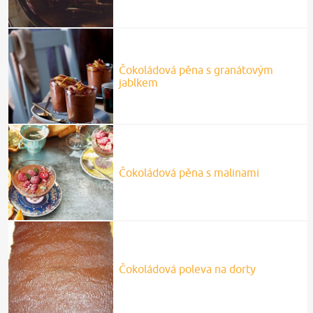
Čokoládová pěna s granátovým
jablkem
Čokoládová pěna s malinami
Čokoládová poleva na dorty