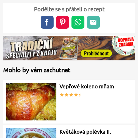
Podělte se s přáteli o recept
Mohlo by vám zachutnat
Vepřové koleno mňam
Květáková polévka II.