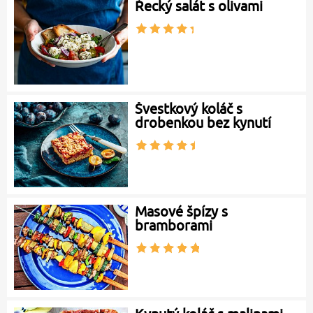
Řecký salát s olivami
Švestkový koláč s
drobenkou bez kynutí
Masové špízy s
bramborami