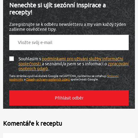
Nenechte si ujít sezónní inspirace a
recepty!
Zaregistrujte se k odběru newsletteru a my vám každý týden
zašleme osvědčené tipy.
Souhlasím s
podmínkami pro užívání služby informační
společnosti
a seznámil/a jsem se s informací o
zpracování
osobních údajů
.
Tato stránka využívá služeb Google reCAPTCHA, na kterou se vztahují
Smluvní
podmínky
a
Zásady ochrany osobních údajů
společnosti Google.
Komentáře k receptu