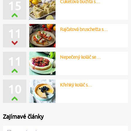
Cuketová buchta s…
15
Rajčatová bruschetta s…
11
Nepečený koláč se…
11
Křehký koláč s…
10
Zajímavé články