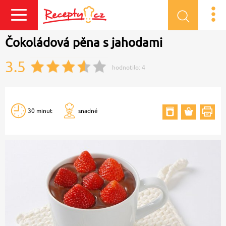
Přihlásit se
Čokoládová pěna s jahodami
3.5
hodnotilo:
4
30 minut
snadné