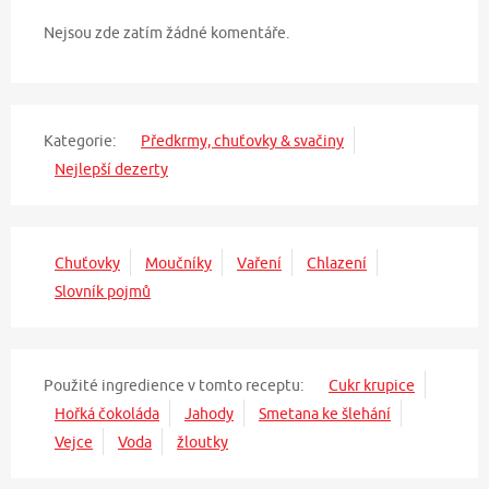
Nejsou zde zatím žádné komentáře.
Kategorie:
Předkrmy, chuťovky & svačiny
Nejlepší dezerty
Chuťovky
Moučníky
Vaření
Chlazení
Slovník pojmů
Použité ingredience v tomto receptu:
Cukr krupice
Hořká čokoláda
Jahody
Smetana ke šlehání
Vejce
Voda
žloutky