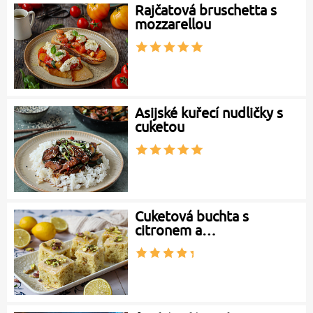
Rajčatová bruschetta s
mozzarellou
Asijské kuřecí nudličky s
cuketou
Cuketová buchta s
citronem a…