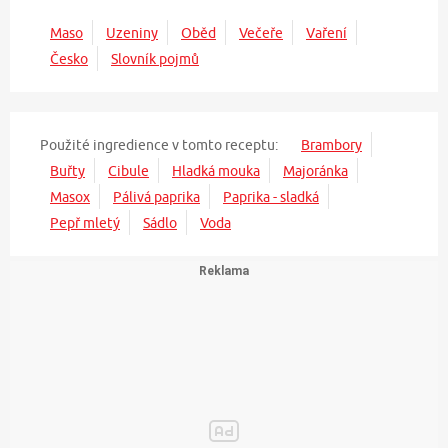
Maso
Uzeniny
Oběd
Večeře
Vaření
Česko
Slovník pojmů
Použité ingredience v tomto receptu:
Brambory
Buřty
Cibule
Hladká mouka
Majoránka
Masox
Pálivá paprika
Paprika - sladká
Pepř mletý
Sádlo
Voda