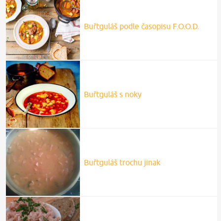
Buřtguláš podle časopisu F.O.O.D.
Buřtguláš s noky
Buřtguláš trochu jinak