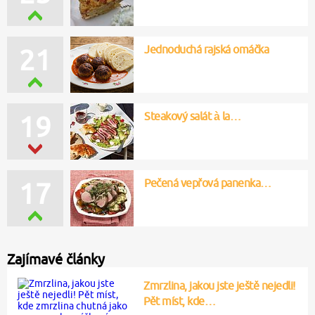
Jednoduchá rajská omáčka
21
Steakový salát à la…
19
Pečená vepřová panenka…
17
Zajímavé články
Zmrzlina, jakou jste ještě nejedli!
Pět míst, kde…