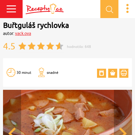
Přihlásit se
Buřtguláš rychlovka
autor:
vack.ova
4.5
hodnotilo:
648
30 minut
snadné