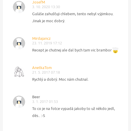
JosefM
3. 10. 2020 13:30
Guláše zahušťuji chlebem, tento nebyl výjimkou.
Jinak je moc dobrý.
Mirdajancz
23. 11. 2019 17:12
Recept je chutnej ale dal bych tam vic brambor
AnetkaTom
21. 5. 2017 07:18
Rychlý a dobrý. Moc nám chutnal.
Beer
3. 1. 2017 01:53
To co je na fotce vypadá jakoby to už někdo jedl,
děs.. :-S