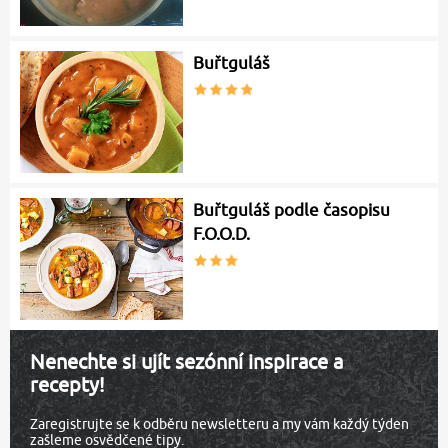
Buřtguláš
Buřtguláš podle časopisu
F.O.O.D.
Nenechte si ujít sezónní inspirace a
recepty!
Zaregistrujte se k odběru newsletteru a my vám každý týden
zašleme osvědčené tipy.