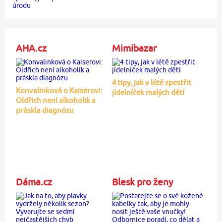
AHA.cz
Mimibazar
4 tipy, jak v létě zpestřit
Konvalinková o Kaiserovi:
jídelníček malých dětí
Oldřich není alkoholik a
práskla diagnózu
Dáma.cz
Blesk pro ženy