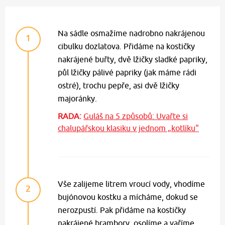
Na sádle osmažíme nadrobno nakrájenou
1
cibulku dozlatova. Přidáme na kostičky
nakrájené buřty, dvě lžičky sladké papriky,
půl lžičky pálivé papriky (jak máme rádi
ostré), trochu pepře, asi dvě lžičky
majoránky.
RADA:
Guláš na 5 způsobů: Uvařte si
chalupářskou klasiku v jednom „kotlíku“
Vše zalijeme litrem vroucí vody, vhodíme
2
bujónovou kostku a mícháme, dokud se
nerozpustí. Pak přidáme na kostičky
nakrájené brambory, osolíme a vaříme,