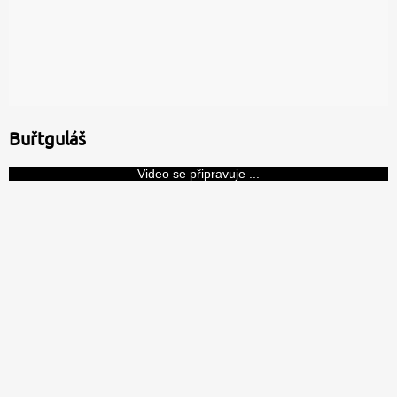
Buřtguláš
Video se připravuje ...