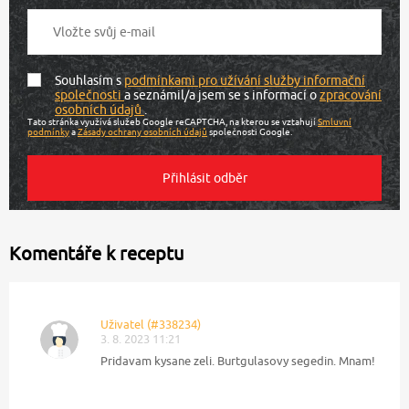
Souhlasím s
podmínkami pro užívání služby informační
společnosti
a seznámil/a jsem se s informací o
zpracování
osobních údajů
.
Tato stránka využívá služeb Google reCAPTCHA, na kterou se vztahují
Smluvní
podmínky
a
Zásady ochrany osobních údajů
společnosti Google.
Komentáře k receptu
Uživatel (#338234)
3. 8. 2023 11:21
Pridavam kysane zeli. Burtgulasovy segedin. Mnam!