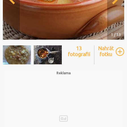
1 / 13
13
Nahrát
fotografií
fotku