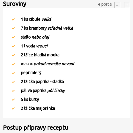
Suroviny
4
porce
1
ks cibule
velká
7
ks brambory
středně velké
sádlo
nebo olej
1
l voda
vroucí
2
lžíce hladká mouka
masox
pokud nemáte nevadí
pepř mletý
2
lžička paprika - sladká
pálivá paprika
půl lžičky
5
ks buřty
2
lžička majoránka
Postup přípravy receptu