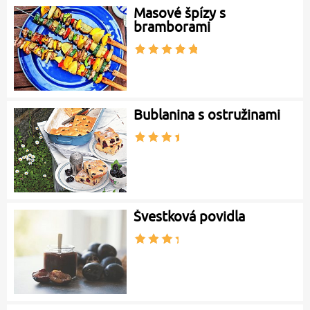
Masové špízy s
bramborami
Bublanina s ostružinami
Švestková povidla