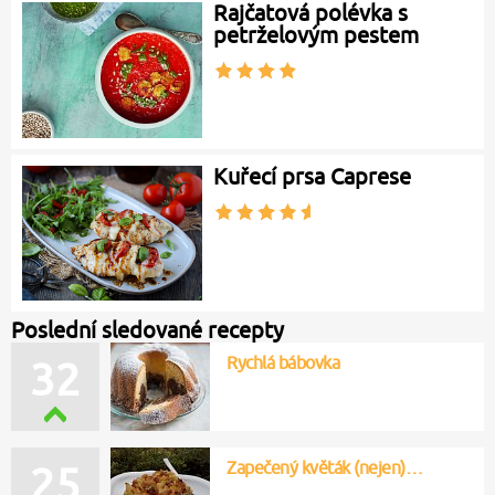
Rajčatová polévka s
petrželovým pestem
Kuřecí prsa Caprese
Poslední sledované recepty
Rychlá bábovka
32
Zapečený květák (nejen)…
25