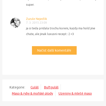
super.
Zuzule Nejedlik
7. 3. 2015 23:09
ja si teda pridala trochu koreni, kazdy ma hold jine
chute, ale jinak luxusni recept :-) <3
Načíst další komentáře
Kategorie:
Guláš
Buřtguláš
Maso & ryby & mořské plody
Uzeniny & mleté maso