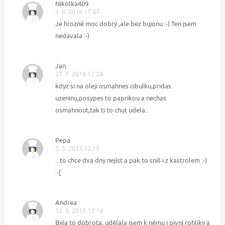
Nikolka409
4. 8. 2016 17:47
Je hrozně moc dobrý ,ale bez bujonu :-) Ten jsem
nedávala :-)
Jan
27. 7. 2016 17:28
kdyz si na oleji osmahnes cibulku,pridas
uzeninu,posypes to paprikou a nechas
osmahnout,tak ti to chut udela..
Pepa
5. 5. 2015 12:19
...to chce dva dny nejíst a pak to sníš i z kastrolem :-)
:-[
Andrea
12. 3. 2015 13:14
Byla to dobrota, udělala jsem k němu i pivní rohlíky a