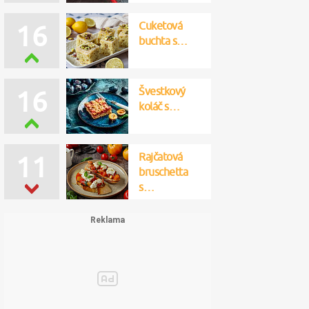
Cuketová
16
buchta s…
Švestkový
16
koláč s…
Rajčatová
11
bruschetta
s…