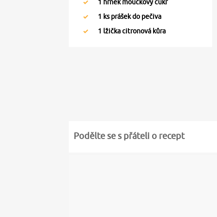
1
hrnek moučkový cukr
1
ks prášek do pečiva
1
lžička citronová kůra
Podělte se s přáteli o recept