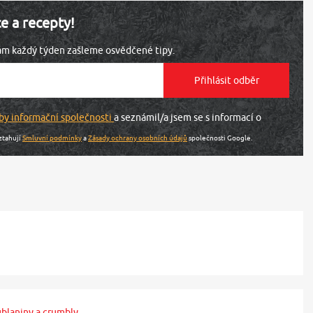
ce a recepty!
vám každý týden zašleme osvědčené tipy.
by informační společnosti
a seznámil/a jsem se s informací o
ztahují
Smluvní podmínky
a
Zásady ochrany osobních údajů
společnosti Google.
ublaniny a crumbly