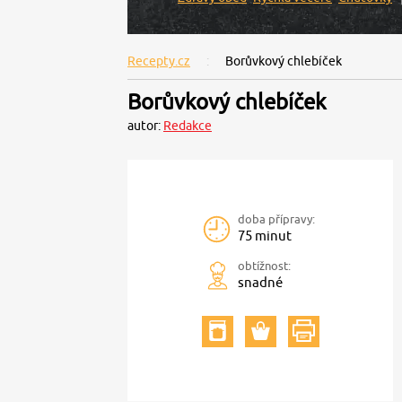
Recepty.cz
Borůvkový chlebíček
Borůvkový chlebíček
autor:
Redakce
doba přípravy:
75 minut
obtížnost:
snadné