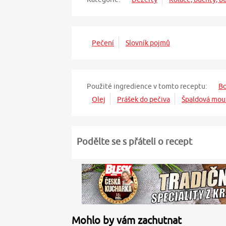
Pečení
Slovník pojmů
Použité ingredience v tomto receptu:
Bo
Olej
Prášek do pečiva
Špaldová mou
Podělte se s přáteli o recept
Mohlo by vám zachutnat