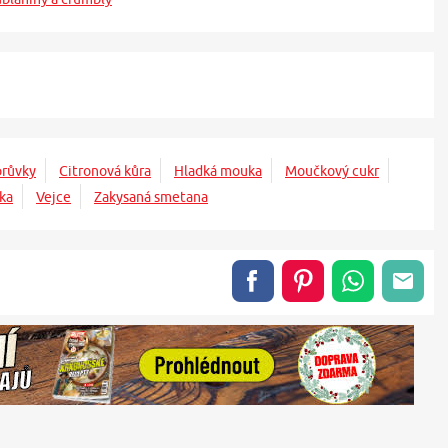
růvky
Citronová kůra
Hladká mouka
Moučkový cukr
ka
Vejce
Zakysaná smetana