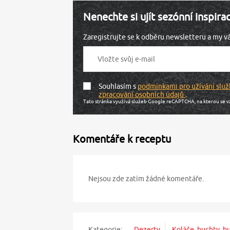
Nenechte si ujít sezónní inspira
Zaregistrujte se k odběru newsletteru a my 
Souhlasím s
podmínkami pro užívání služ
zpracování osobních údajů
.
Tato stránka využívá služeb Google reCAPTCHA, na kterou se v
Komentáře k receptu
Nejsou zde zatím žádné komentáře.
Kategorie:
Dezerty
Koláče, buchty, b