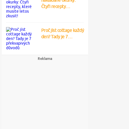
nakládané okurky:
Čtyři recepty…
Proč jíst cottage každý
den? Tady je 7…