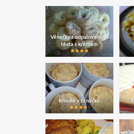
Věnečky z odpalovaného
těsta s krémem
Knedle v hrnečku