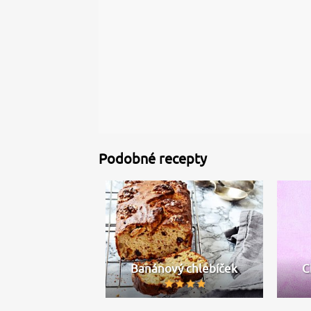
Podobné recepty
Banánový chlebíček
C