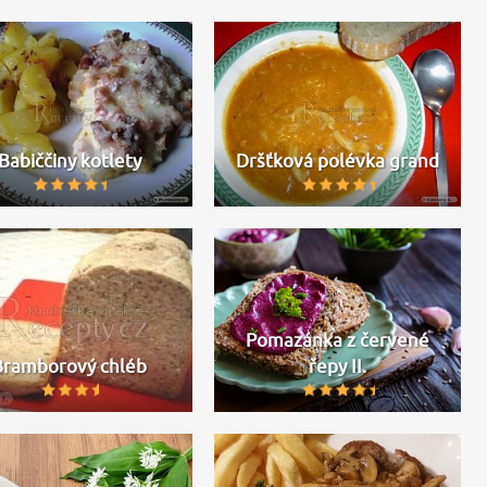
Babiččiny kotlety
Dršťková polévka grand
Pomazánka z červené
Bramborový chléb
řepy II.