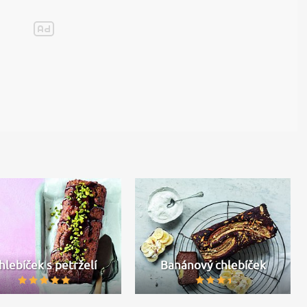
hlebíček s petrželí
Banánový chlebíček