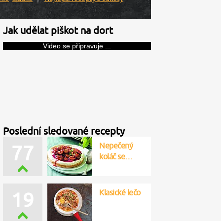
Jak udělat piškot na dort
Video se připravuje ...
Poslední sledované recepty
Nepečený
77
koláč se…
Klasické lečo
19