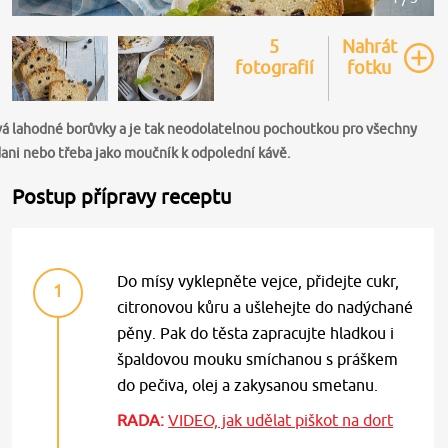
5
Nahrát
fotografií
fotku
ývá lahodné borůvky a je tak neodolatelnou pochoutkou pro všechny
dani nebo třeba jako moučník k odpolední kávě.
Postup přípravy receptu
Do mísy vyklepněte vejce, přidejte cukr,
1
citronovou kůru a ušlehejte do nadýchané
pěny. Pak do těsta zapracujte hladkou i
špaldovou mouku smíchanou s práškem
do pečiva, olej a zakysanou smetanu.
RADA:
VIDEO, jak udělat piškot na dort