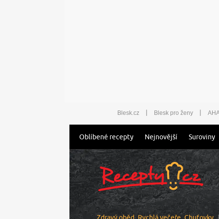
|
|
Blesk.cz
Blesk pro ženy
AHA
Oblíbené recepty
Nejnovější
Suroviny
Zdravý oběd
Rychlá večeře
Chuťovky