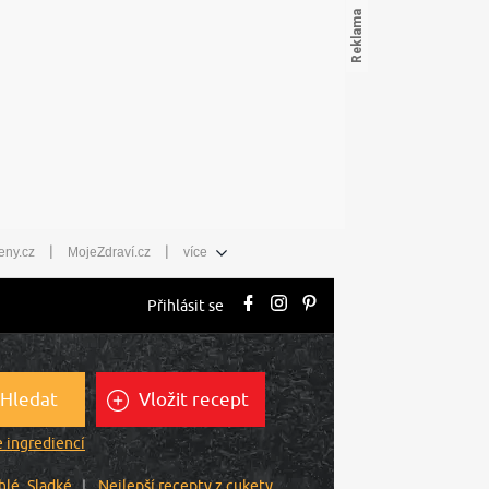
|
|
eny.cz
MojeZdraví.cz
více
Přihlásit se
Hledat
Vložit recept
 ingrediencí
hlé
Sladké
Nejlepší recepty z cukety