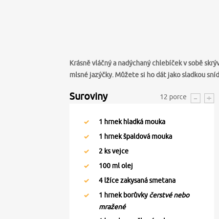
Krásně vláčný a nadýchaný chlebíček v sobě skr
mlsné jazýčky. Můžete si ho dát jako sladkou sní
Suroviny
12
porce
1
hrnek hladká mouka
1
hrnek špaldová mouka
2
ks vejce
100
ml olej
4
lžíce zakysaná smetana
1
hrnek borůvky
čerstvé nebo
mražené