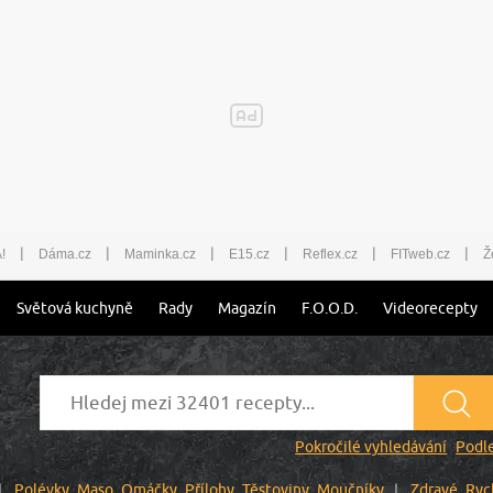
|
|
|
|
|
|
!
Dáma.cz
Maminka.cz
E15.cz
Reflex.cz
FITweb.cz
Ž
Světová kuchyně
Rady
Magazín
F.O.O.D.
Videorecepty
Pokročilé vyhledávání
Podle
Polévky
Maso
Omáčky
Přílohy
Těstoviny
Moučníky
Zdravé
Ryc