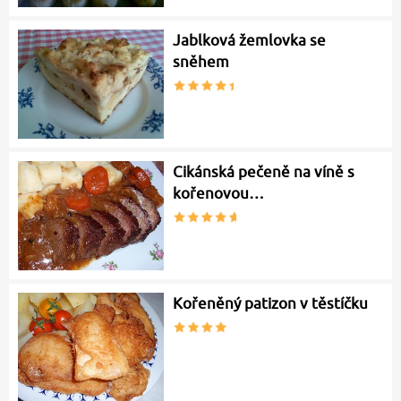
Jablková žemlovka se
sněhem
Cikánská pečeně na víně s
kořenovou…
Kořeněný patizon v těstíčku