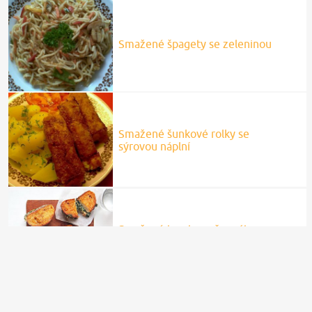
Smažené špagety se zeleninou
Smažené šunkové rolky se
sýrovou náplní
Smažené toasty se špenátem a
sýrem