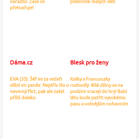
narazilo: Zase se
jídelníček malých dětí
přetvařuje!
Dáma.cz
Blesk pro ženy
EVA (35): Šéf mi za večeři
Italky a Francouzky
slíbil víc peněz: Nejdřív šlo o
rozhodly: Bílé džíny se na
nevinný flirt, pak ale zašel
podzim vracejí do hry! Babí
příliš daleko
léto bude patřit vysokému
pasu a volnějším nohavicím