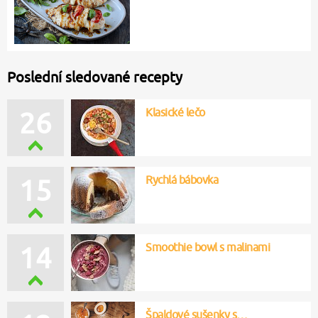
Poslední sledované recepty
Klasické lečo
26
Rychlá bábovka
15
Smoothie bowl s malinami
14
Špaldové sušenky s…