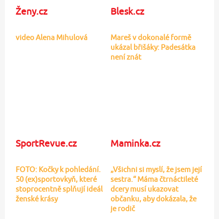
Ženy.cz
Blesk.cz
video Alena Mihulová
Mareš v dokonalé formě
ukázal břišáky: Padesátka
není znát
SportRevue.cz
Maminka.cz
FOTO: Kočky k pohledání.
„Všichni si myslí, že jsem její
50 (ex)sportovkyň, které
sestra.“ Máma čtrnáctileté
stoprocentně splňují ideál
dcery musí ukazovat
ženské krásy
občanku, aby dokázala, že
je rodič