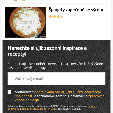
Špagety zapečené se sýrem
Nenechte si ujít sezónní inspirace a
recepty!
Zaregistrujte se k odběru newsletteru a my vám každý týden
zašleme osvědčené tipy.
Souhlasím s
podmínkami pro užívání služby informační
společnosti
a seznámil/a jsem se s informací o
zpracování
osobních údajů
.
Tato stránka využívá služeb Google reCAPTCHA, na kterou se vztahují
Smluvní
podmínky
a
Zásady ochrany osobních údajů
společnosti Google.