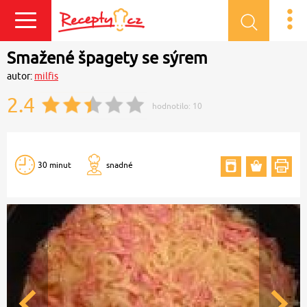
Přihlásit se
Smažené špagety se sýrem
autor:
milfis
2.4
hodnotilo:
10
30 minut
snadné