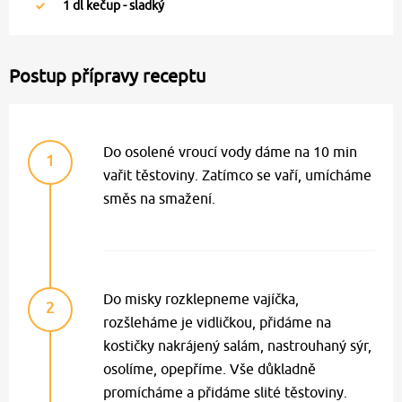
1
dl kečup - sladký
Postup přípravy receptu
Do osolené vroucí vody dáme na 10 min
1
vařit těstoviny. Zatímco se vaří, umícháme
směs na smažení.
Do misky rozklepneme vajíčka,
2
rozšleháme je vidličkou, přidáme na
kostičky nakrájený salám, nastrouhaný sýr,
osolíme, opepříme. Vše důkladně
promícháme a přidáme slité těstoviny.