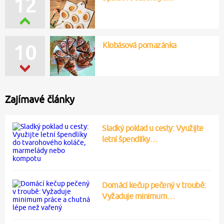
12
Klobásová pomazánka
10
Zajímavé články
Sladký poklad u cesty: Využijte
letní špendlíky…
Domácí kečup pečený v troubě:
Vyžaduje minimum…