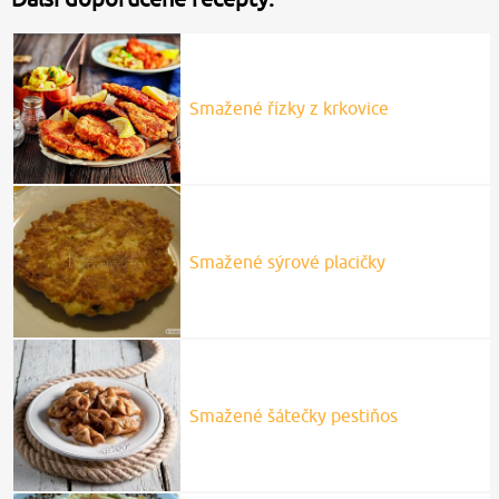
Smažené řízky z krkovice
Smažené sýrové placičky
Smažené šátečky pestiňos