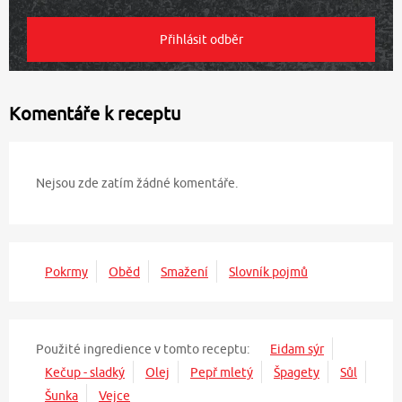
Komentáře k receptu
Nejsou zde zatím žádné komentáře.
Pokrmy
Oběd
Smažení
Slovník pojmů
Použité ingredience v tomto receptu:
Eidam sýr
Kečup - sladký
Olej
Pepř mletý
Špagety
Sůl
Šunka
Vejce