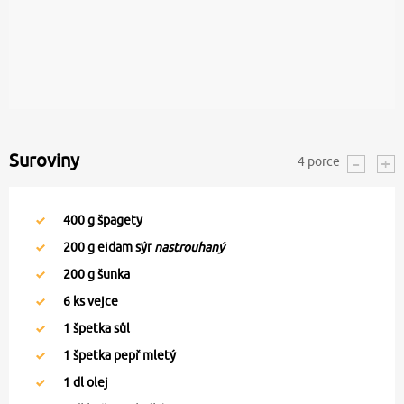
Suroviny
4
porce
400
g špagety
200
g eidam sýr
nastrouhaný
200
g šunka
6
ks vejce
1
špetka sůl
1
špetka pepř mletý
1
dl olej