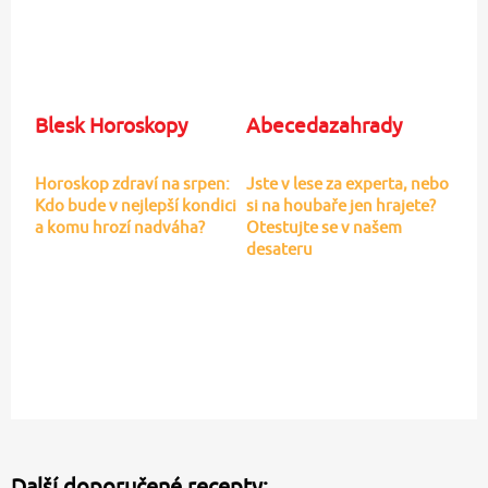
Blesk Horoskopy
Abecedazahrady
Horoskop zdraví na srpen:
Jste v lese za experta, nebo
Kdo bude v nejlepší kondici
si na houbaře jen hrajete?
a komu hrozí nadváha?
Otestujte se v našem
desateru
Další doporučené recepty: