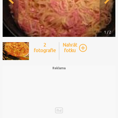
1 / 2
2
Nahrát
fotografie
fotku