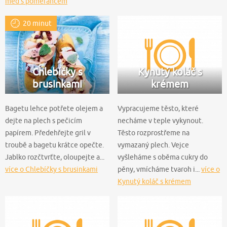
med s pomerančem
20 minut
Chlebíčky s
Kynutý koláč s
brusinkami
krémem
Bagetu lehce potřete olejem a
Vypracujeme těsto, které
dejte na plech s pečicím
necháme v teple vykynout.
papírem. Předehřejte gril v
Těsto rozprostřeme na
troubě a bagetu krátce opečte.
vymazaný plech. Vejce
Jablko rozčtvrťte, oloupejte a...
vyšleháme s oběma cukry do
více o Chlebíčky s brusinkami
pěny, vmícháme tvaroh i...
více o
Kynutý koláč s krémem