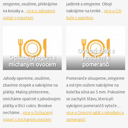
omyjeme, osušíme, překrájíme
jadérek a omyjeme. Obojí
na kousky a...
více o Jahodový
nakrájíme na tenké...
více o Čili
pohár s jogurtem
kuře s paprikou
Ovocný salát s
Ochucený jogurt s
jahodami a
míchaným ovocem
pomeranči
Jahody opereme, osušíme,
Pomeranče oloupeme, omyjeme
zbavíme stopek a nakrájíme na
a ostrým nožem nakrájíme na
plátky. Maliny přebereme,
kolečka silná asi 5 mm. Pokusíme
smícháme opatrně s jahodovými
se zachytit šťávu, která při
plátky a lžící cukru. Broskve
vykrájení pomerančů vyteče....
necháme...
více o Ochucený
více o Ovocný salát s jahodami a
jogurt s míchaným ovocem
pomeranči