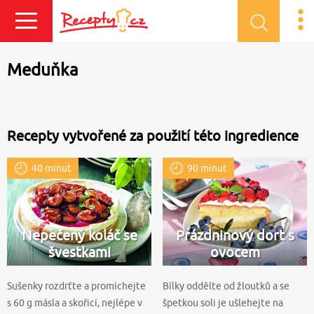
Přihlásit se
Meduňka
Recepty vytvořené za použití této ingredience
40 minut
90 minut
Nepečený koláč se
Prázdninový dort s
švestkami
ovocem
Sušenky rozdrťte a promíchejte
Bílky oddělte od žloutků a se
s 60 g másla a skořicí, nejlépe v
špetkou soli je ušlehejte na