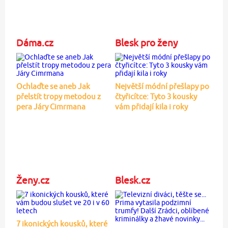
Dáma.cz
Blesk pro ženy
Ochlaďte se aneb Jak
Největší módní přešlapy po
přelstít tropy metodou z
čtyřicítce: Tyto 3 kousky
pera Járy Cimrmana
vám přidají kila i roky
Ženy.cz
Blesk.cz
7 ikonických kousků, které