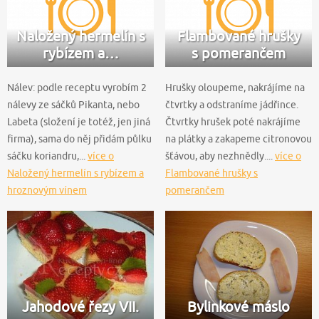
Naložený hermelín s
Flambované hrušky
rybízem a…
s pomerančem
Nálev: podle receptu vyrobím 2
Hrušky oloupeme, nakrájíme na
nálevy ze sáčků Pikanta, nebo
čtvrtky a odstraníme jádřince.
Labeta (složení je totéž, jen jiná
Čtvrtky hrušek poté nakrájíme
firma), sama do něj přidám půlku
na plátky a zakapeme citronovou
sáčku koriandru,...
více o
šťávou, aby nezhnědly....
více o
Naložený hermelín s rybízem a
Flambované hrušky s
hroznovým vínem
pomerančem
Jahodové řezy VII.
Bylinkové máslo