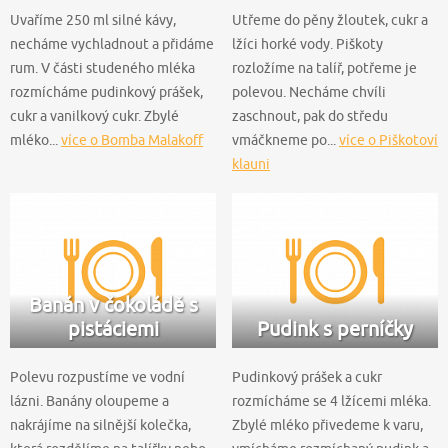
Uvaříme 250 ml silné kávy,
Utřeme do pěny žloutek, cukr a
necháme vychladnout a přidáme
lžíci horké vody. Piškoty
rum. V části studeného mléka
rozložíme na talíř, potřeme je
rozmícháme pudinkový prášek,
polevou. Necháme chvíli
cukr a vanilkový cukr. Zbylé
zaschnout, pak do středu
mléko...
více o Bomba Malakoff
vmáčkneme po...
více o Piškotoví
klauni
Banán v čokoládě s
pistáciemi
Pudink s perníčky
Polevu rozpustíme ve vodní
Pudinkový prášek a cukr
lázni. Banány oloupeme a
rozmícháme se 4 lžícemi mléka.
nakrájíme na silnější kolečka,
Zbylé mléko přivedeme k varu,