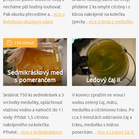
necháme půl hodiny louhovat.
přidáme 2 ks omyté citróny i s
Pak okurku přecedíme a...
více o
kůrou nakrájené na kolečka
Bylinkovo-okurkový nápoj
(pecky...
více o Sirup z meduňky
150 minut
Sedmikráskový med
s pomerančem
Ledový čaj II.
Sesbírat 750 ks sedmikrásek a 3
V konvici zpražím ne vroucí
vrcholky meduňky, opláchnout
vodou zelený čaj, mátu,
vlažnou vodou a namočit do 1 l
meduňku a citrónovou trávu. Po
vody. Přidat 1,5 citrónu
cca 3 minutách odstraním čaj a
nakrájeného na kolečka.
trávu, meduňku s mátou
Přivést...
více o Sedmikráskový
ponechám....
více o Ledový čaj II.