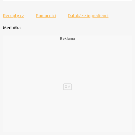
Recepty.cz
Pomocníci
Databáze ingrediencí
Meduňka