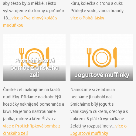
aby těsto bylo měkké. Těsto
kůru, kolečka citronu a cukr.
vytvarujeme do formy o průměru
Přidejte vodu, víno a brandy...
18...
více o Tvarohový koláč s
více o Pohár lásky
meduňkou
Protichřipková
bomba z čínského
zelí
Jogurtové muffinky
Čínské zelí nakrájíme na kratší
Namočíme si želatinu a
nudličky. Přidáme na drobnější
necháme ji nabobtnat.
kostičky nakrájené pomeranče a
Smícháme bílý jogurt s
kiwi. Na jemno nastrouhané
vanilkovým cukrem, ořechy a s
jablka, mrkev a křen. Štávu z...
cukrem. 6 plátků vymačkané
více o Protichřipková bomba z
želatiny rozpustíme v...
více o
čínského zelí
Jogurtové muffinky