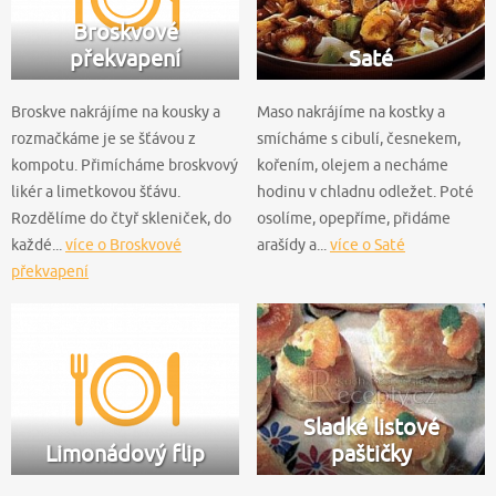
Broskvové
překvapení
Saté
Broskve nakrájíme na kousky a
Maso nakrájíme na kostky a
rozmačkáme je se šťávou z
smícháme s cibulí, česnekem,
kompotu. Přimícháme broskvový
kořením, olejem a necháme
likér a limetkovou šťávu.
hodinu v chladnu odležet. Poté
Rozdělíme do čtyř skleniček, do
osolíme, opepříme, přidáme
každé...
více o Broskvové
arašídy a...
více o Saté
překvapení
Sladké listové
Limonádový flip
paštičky