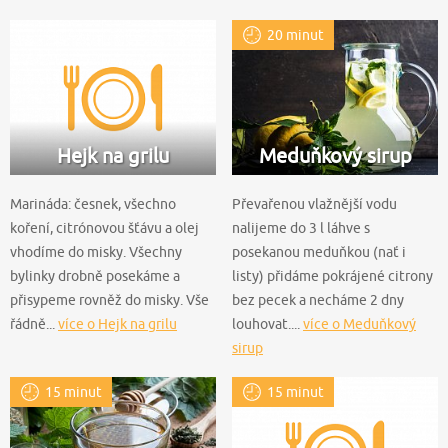
20 minut
Hejk na grilu
Meduňkový sirup
Marináda: česnek, všechno
Převařenou vlažnější vodu
koření, citrónovou šťávu a olej
nalijeme do 3 l láhve s
vhodíme do misky. Všechny
posekanou meduňkou (nať i
bylinky drobně posekáme a
listy) přidáme pokrájené citrony
přisypeme rovněž do misky. Vše
bez pecek a necháme 2 dny
řádně...
více o Hejk na grilu
louhovat....
více o Meduňkový
sirup
15 minut
15 minut