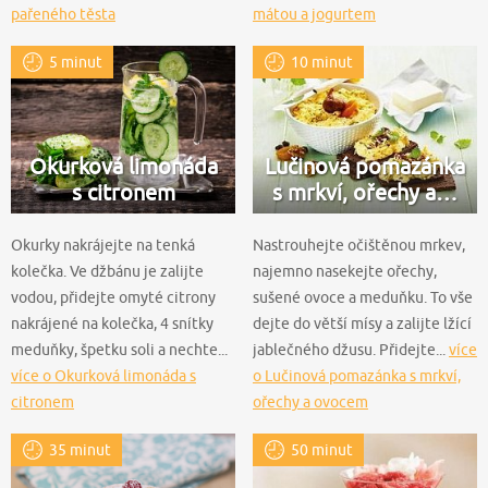
pařeného těsta
mátou a jogurtem
5 minut
10 minut
Okurková limonáda
Lučinová pomazánka
s citronem
s mrkví, ořechy a…
Okurky nakrájejte na tenká
Nastrouhejte očištěnou mrkev,
kolečka. Ve džbánu je zalijte
najemno nasekejte ořechy,
vodou, přidejte omyté citrony
sušené ovoce a meduňku. To vše
nakrájené na kolečka, 4 snítky
dejte do větší mísy a zalijte lžící
meduňky, špetku soli a nechte...
jablečného džusu. Přidejte...
více
více o Okurková limonáda s
o Lučinová pomazánka s mrkví,
citronem
ořechy a ovocem
35 minut
50 minut