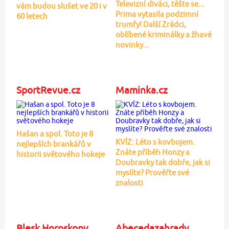
Televizní diváci, těšte se...
vám budou slušet ve 20 i v
Prima vytasila podzimní
60 letech
trumfy! Další Zrádci,
oblíbené kriminálky a žhavé
novinky...
SportRevue.cz
Maminka.cz
Hašan a spol. Toto je 8
KVÍZ: Léto s kovbojem.
nejlepších brankářů v
Znáte příběh Honzy a
historii světového hokeje
Doubravky tak dobře, jak si
myslíte? Prověřte své
znalosti
Blesk Horoskopy
Abecedazahrady