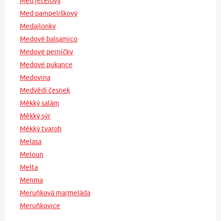
Med jetelový
Med pampeliškový
Medajlonky
Medové balsamico
Medové perníčky
Medové pukance
Medovina
Medvědí česnek
Měkký salám
Měkký sýr
Měkký tvaroh
Melasa
Meloun
Melta
Menma
Meruňková marmeláda
Meruňkovice