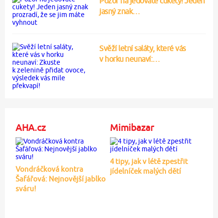
Pozor na jedovaté cukety! Jeden
jasný znak…
Svěží letní saláty, které vás
v horku neunaví:…
AHA.cz
Mimibazar
4 tipy, jak v létě zpestřit
Vondráčková kontra
jídelníček malých dětí
Šafářová: Nejnovější jablko
sváru!