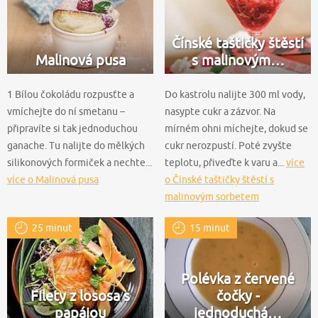
Čínské taštičky štěstí
Malinová pusa
s malinovým…
1 Bílou čokoládu rozpusťte a
Do kastrolu nalijte 300 ml vody,
vmíchejte do ní smetanu –
nasypte cukr a zázvor. Na
připravíte si tak jednoduchou
mírném ohni míchejte, dokud se
ganache. Tu nalijte do mělkých
cukr nerozpustí. Poté zvyšte
silikonových formiček a nechte...
teplotu, přiveďte k varu a...
více
více o Malinová pusa
o Čínské taštičky štěstí s
malinovým sorbetem
25 minut
15 minut
Polévka z červené
Filety z lososa s
čočky -
papájou
jednoduchá…