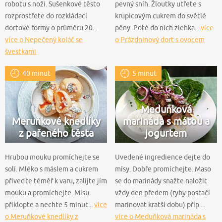
robotu s noži. Sušenkové těsto
pevný sníh. Žloutky utřete s
rozprostřete do rozkládací
krupicovým cukrem do světlé
dortové formy o průměru 20...
pěny. Poté do nich zlehka...
více
více o Nepečený koláč se
o Prázdninový dort s ovocem
švestkami
40 minut
5 minut
Meduňková
Meruňkové knedlíky
marináda s mátou a
z pařeného těsta
jogurtem
Hrubou mouku promíchejte se
Uvedené ingredience dejte do
solí. Mléko s máslem a cukrem
mísy. Dobře promíchejte. Maso
přiveďte téměř k varu, zalijte jím
se do marinády snažte naložit
mouku a promíchejte. Mísu
vždy den předem (ryby postačí
přiklopte a nechte 5 minut...
více
marinovat kratší dobu) příp....
o Meruňkové knedlíky z
více o Meduňková marináda s