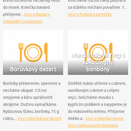
která rozdělíme na talířky nebo
vmícháme rozmíchaný pudink a
do misek. Kolečka banánů
za stálého míchání povaříme. 1...
přelijeme...
více o Banán v
více o Pudink s perníčky
čokoládě s pistáciemi
Mandarinkové řezy s
kokosovými
Borůvkový dezert
bonbony
Borůvky přebereme, opereme a
Změklé máslo utřeme s cukrem,
necháme okapat. Citron
vanilkovým cukrem a celými
omyjeme a kůru spirálovitě
vejci. Smícháme mouku s
okrájíme. Dužinu vymačkáme.
kypřícím práškem a nasypeme je
Rybízovou šťávu, borůvky, 75 g
do máslového krému. Přilijeme
cukru,...
více o Borůvkový dezert
mléko a...
více o Mandarinkové
řezy s kokosovými bonbony