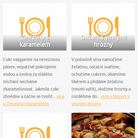
Zmrzlina s
Dezert s vinnými
karamelem
hrozny
Cukr nasypeme na nerezovou
V polovině vína namočíme
pánev, nepatrně pokropíme
želatinu, ostatní svaříme,
vodou a zvolna za stálého
ochutíme cukrem, obarvíme
míchání necháme
likérem a přidáme želatinu
zkaramelizovat. Jakmile cukr
(nesmí vařit), vložíme hrozny a
zhnědne a začne se tvořit...
více
rozdělíme do...
více o Dezert s
o Zmrzlina s karamelem
vinnými hrozny