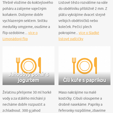
Třešně vložíme do koktejlového
Listové těsto rozválíme na vále
poháru a zalijeme vaječným
do obdélníku přibližně 2 mm. Z
koňakem. Dolijeme dobře
plátu vykrájíme dvacet stejně
vychlazeným sektem. Snítku
velkých obdélníčků nebo
meduňky omyjeme, osušíme a
koleček. Pečící plech
flip ozdobíme....
více o
pokropíme...
více o Sladké
Limonádový flip
listové paštičky
Jahodový pohár s
jogurtem
Čili kuře s paprikou
Želatinu přelijeme 30 ml horké
Maso nakrájíme na malé
vody a za stálého míchání ji
kostičky. Cibuli oloupeme a
necháme dobře rozpustit a
drobně nasekáme. Papriky a
zchladnout. 300 g jahod
feferonky rozpůlíme, zbavíme