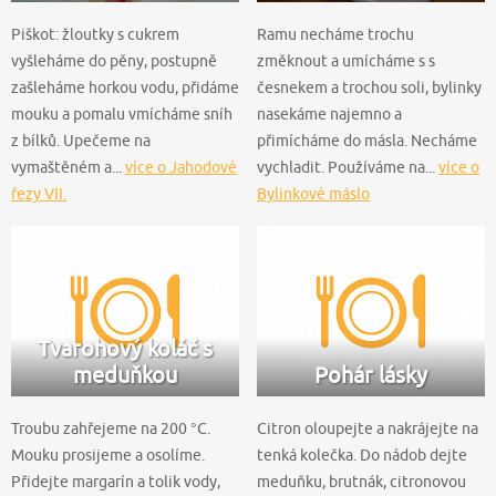
Piškot: žloutky s cukrem
Ramu necháme trochu
vyšleháme do pěny, postupně
změknout a umícháme s s
zašleháme horkou vodu, přidáme
česnekem a trochou soli, bylinky
mouku a pomalu vmícháme sníh
nasekáme najemno a
z bílků. Upečeme na
přimícháme do másla. Necháme
vymaštěném a...
více o Jahodové
vychladit. Používáme na...
více o
řezy VII.
Bylinkové máslo
Tvarohový koláč s
meduňkou
Pohár lásky
Troubu zahřejeme na 200 °C.
Citron oloupejte a nakrájejte na
Mouku prosijeme a osolíme.
tenká kolečka. Do nádob dejte
Přidejte margarín a tolik vody,
meduňku, brutnák, citronovou