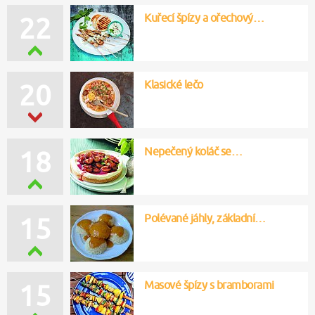
Kuřecí špízy a ořechový…
22
Klasické lečo
20
Nepečený koláč se…
18
Polévané jáhly, základní…
15
Masové špízy s bramborami
15