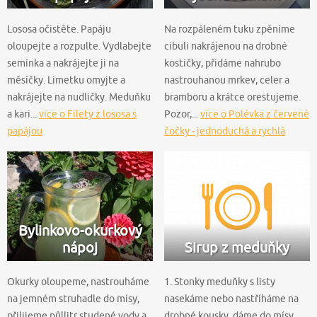
Lososa očistěte. Papáju
Na rozpáleném tuku zpěníme
oloupejte a rozpulte. Vydlabejte
cibuli nakrájenou na drobné
semínka a nakrájejte ji na
kostičky, přidáme nahrubo
měsíčky. Limetku omyjte a
nastrouhanou mrkev, celer a
nakrájejte na nudličky. Meduňku
bramboru a krátce orestujeme.
a kari...
více o Filety z lososa s
Pozor,...
více o Polévka z červené
papájou
čočky - jednoduchá a rychlá
Bylinkovo-okurkový
nápoj
Sirup z meduňky
Okurky oloupeme, nastrouháme
1. Stonky meduňky s listy
na jemném struhadle do mísy,
nasekáme nebo nastříháme na
přilijeme půllitr studené vody a
drobné kousky, dáme do mísy,