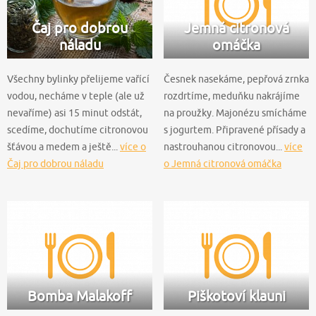
Čaj pro dobrou
Jemná citronová
náladu
omáčka
Všechny bylinky přelijeme vařící
Česnek nasekáme, pepřová zrnka
vodou, necháme v teple (ale už
rozdrtíme, meduňku nakrájíme
nevaříme) asi 15 minut odstát,
na proužky. Majonézu smícháme
scedíme, dochutíme citronovou
s jogurtem. Připravené přísady a
šťávou a medem a ještě...
více o
nastrouhanou citronovou...
více
Čaj pro dobrou náladu
o Jemná citronová omáčka
Bomba Malakoff
Piškotoví klauni