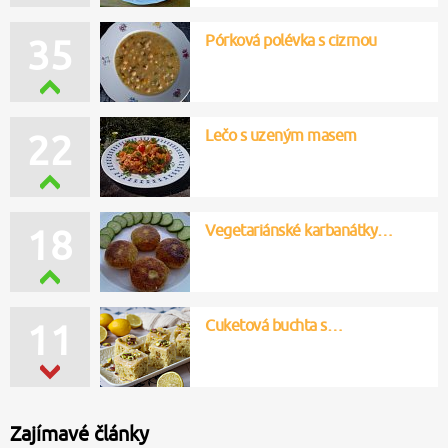
Pórková polévka s cizrnou
35
Lečo s uzeným masem
22
Vegetariánské karbanátky…
18
Cuketová buchta s…
11
Zajímavé články