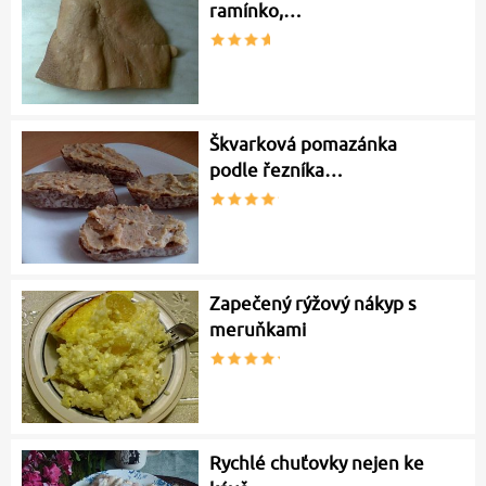
ramínko,…
Škvarková pomazánka
podle řezníka…
Zapečený rýžový nákyp s
meruňkami
Rychlé chuťovky nejen ke