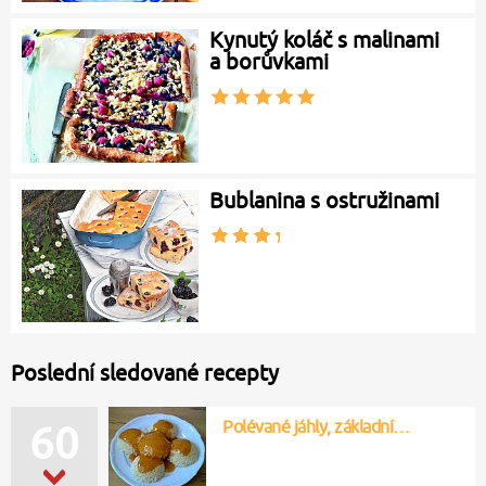
Kynutý koláč s malinami
a borůvkami
Bublanina s ostružinami
Poslední sledované recepty
Polévané jáhly, základní…
60