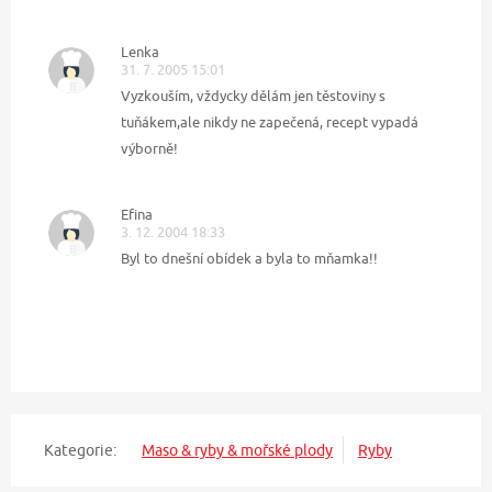
Lenka
31. 7. 2005 15:01
Vyzkouším, vždycky dělám jen těstoviny s
tuňákem,ale nikdy ne zapečená, recept vypadá
výborně!
Efina
3. 12. 2004 18:33
Byl to dnešní obídek a byla to mňamka!!
Kategorie:
Maso & ryby & mořské plody
Ryby