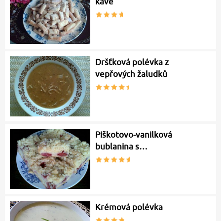
kávě
Dršťková polévka z
vepřových žaludků
Piškotovo-vanilková
bublanina s…
Krémová polévka