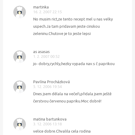
martinka
16. 2. 2007 22:15
No musim rict,ze tento recept mel u nas velky
uspech.Ja tam pridavam jeste cinskou
zeleninu.Chutove je to jeste lepsi
as asasas
1. 2. 2007 00:52
jo- dobry,rychly,hezky vypada nav.s č paprikou
Pavlína Procházková
5. 12. 2006 19:54
Dnes jsem dělala na večeři,přidala jsem ještě
čerstvou červenou papriku.Moc dobré!
matina bartunkova
3. 12. 2006 13:18
velice dobre.Chvalila cela rodina