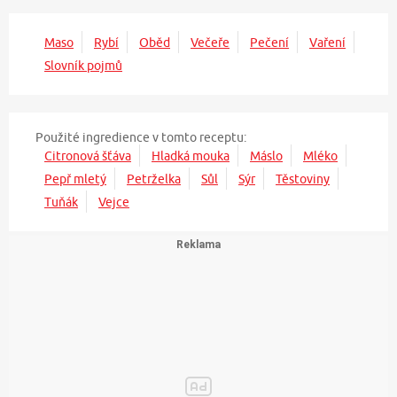
Maso
Rybí
Oběd
Večeře
Pečení
Vaření
Slovník pojmů
Použité ingredience v tomto receptu:
Citronová šťáva
Hladká mouka
Máslo
Mléko
Pepř mletý
Petrželka
Sůl
Sýr
Těstoviny
Tuňák
Vejce