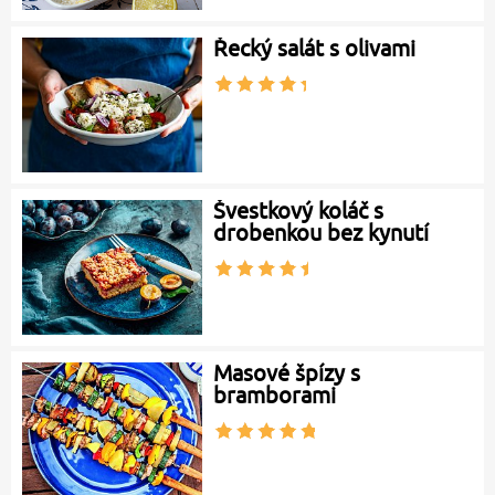
Řecký salát s olivami
Švestkový koláč s
drobenkou bez kynutí
Masové špízy s
bramborami