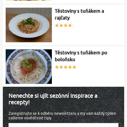
Těstoviny s tuňákem a
rajčaty
Těstoviny s tuňákem po
boloňsku
Nenechte si ujít sezónní inspirace a
recepty!
Zaregistrujte se k odběru newsletteru a my vám každý týden
zašleme osvědčené tipy.