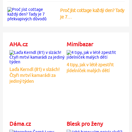
Proč jíst cottage každý den? Tady
je 7…
AHA.cz
Mimibazar
4 tipy, jak v létě zpestřit
Laďa Kerndl (81) v slzách!
jídelníček malých dětí
Čtyři mrtví kamarádi za
jediný týden
Dáma.cz
Blesk pro ženy