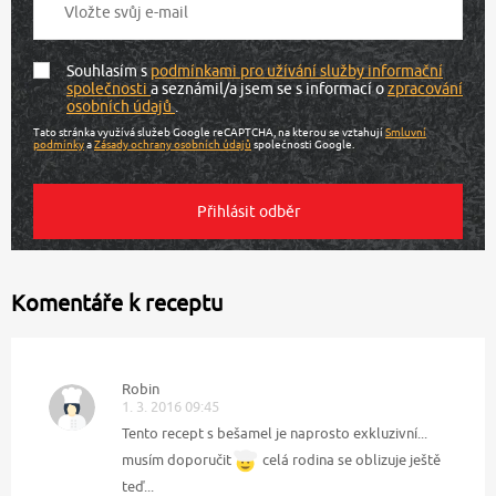
Souhlasím s
podmínkami pro užívání služby informační
společnosti
a seznámil/a jsem se s informací o
zpracování
osobních údajů
.
Tato stránka využívá služeb Google reCAPTCHA, na kterou se vztahují
Smluvní
podmínky
a
Zásady ochrany osobních údajů
společnosti Google.
Komentáře k receptu
Robin
1. 3. 2016 09:45
Tento recept s bešamel je naprosto exkluzivní...
musím doporučit
celá rodina se oblizuje ještě
teď...