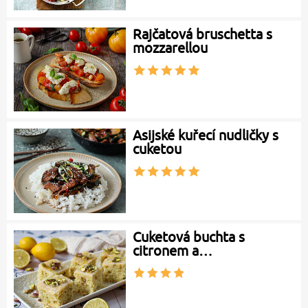
Rajčatová bruschetta s
mozzarellou
Asijské kuřecí nudličky s
cuketou
Cuketová buchta s
citronem a…