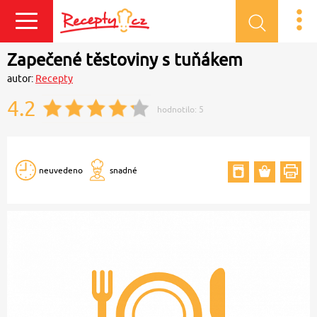
Přihlásit se
Zapečené těstoviny s tuňákem
autor:
Recepty
4.2
hodnotilo:
5
neuvedeno
snadné