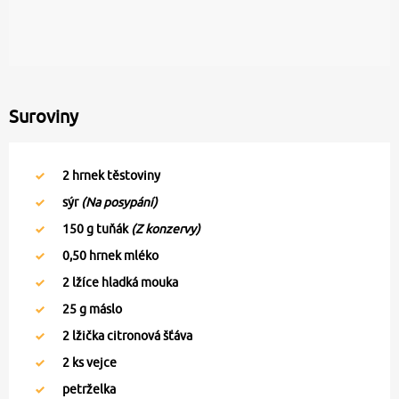
Suroviny
2
hrnek těstoviny
sýr
(Na posypání)
150
g tuňák
(Z konzervy)
0,50
hrnek mléko
2
lžíce hladká mouka
25
g máslo
2
lžička citronová šťáva
2
ks vejce
petrželka