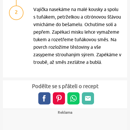
Vajíčka nasekáme na malé kousky a spolu
2
s tuňákem, petrželkou a citrónovou šťávou
vmícháme do bešamelu. Ochutíme solí a
pepřem. Zapékací misku lehce vymažeme
tukem a rozetřeme tuňákovou směs. Na
povrch rozložíme těstoviny a vše
zasypeme strouhaným sýrem. Zapékáme v
troubě, až směs zezlátne a bublá.
Podělte se s přáteli o recept