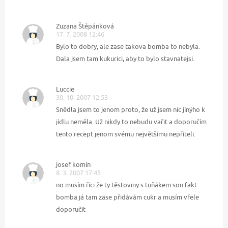
Zuzana Štěpánková
17. 7. 2008 12:46
Bylo to dobry, ale zase takova bomba to nebyla.
Dala jsem tam kukurici, aby to bylo stavnatejsi.
Luccie
30. 10. 2007 12:53
Snědla jsem to jenom proto, že už jsem nic jínýho k
jídlu neměla. Už nikdy to nebudu vařit a doporučím
tento recept jenom svému největšímu nepříteli.
josef komín
8. 3. 2007 17:45
no musím říci že ty těstoviny s tuňákem sou fakt
bomba já tam zase přidávám cukr a musím vřele
doporučit