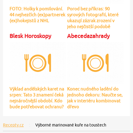
FOTO: Holky k pomilování.
Porod bez příkras: 90
44 nejhezčích (ex)partnerek
syrových fotografií, které
(ex)hokejistů z NHL
ukazují zázrak zrození v
jeho nejčistší podobě
Blesk Horoskopy
Abecedazahrady
Výklad andělských karet na
Konec nudného ladění do
srpen: Tato 3 znamení čeká
jednoho dekoru: Naučte se,
nejnáročnější období. Kdo
jak v interiéru kombinovat
bude potřebovat ochranu?
dřevo
Recepty.cz
Výborné marinované kuře na toustech