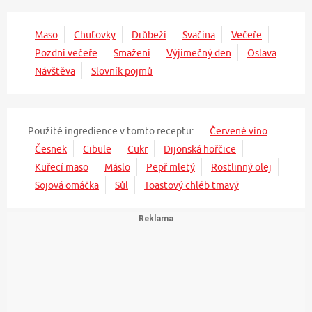
Maso
Chuťovky
Drůbeží
Svačina
Večeře
Pozdní večeře
Smažení
Výjimečný den
Oslava
Návštěva
Slovník pojmů
Použité ingredience v tomto receptu:
Červené víno
Česnek
Cibule
Cukr
Dijonská hořčice
Kuřecí maso
Máslo
Pepř mletý
Rostlinný olej
Sojová omáčka
Sůl
Toastový chléb tmavý