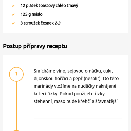
12
plátek toastový chléb tmavý
125
g máslo
3
stroužek česnek
2-3
Postup přípravy receptu
Smícháme víno, sojovou omáčku, cukr,
1
dijonskou hořčici a pepř (nesolit). Do této
marinády vložíme na nudličky nakrájené
kuřecí řízky. Pokud použijete řízky
stehenní, maso bude křehčí a šťavnatější.