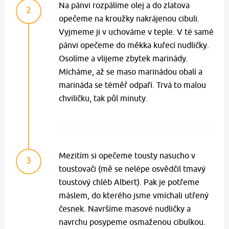
Na pánvi rozpálíme olej a do zlatova
2
opečeme na kroužky nakrájenou cibuli.
Vyjmeme ji v uchováme v teple. V té samé
pánvi opečeme do měkka kuřecí nudličky.
Osolíme a vlijeme zbytek marinády.
Mícháme, až se maso marinádou obalí a
marináda se téměř odpaří. Trvá to malou
chviličku, tak půl minuty.
Mezitím si opečeme tousty nasucho v
3
toustovači (mě se nelépe osvědčil tmavý
toustový chléb Albert). Pak je potřeme
máslem, do kterého jsme vmíchali utřený
česnek. Navršíme masové nudličky a
navrchu posypeme osmaženou cibulkou.