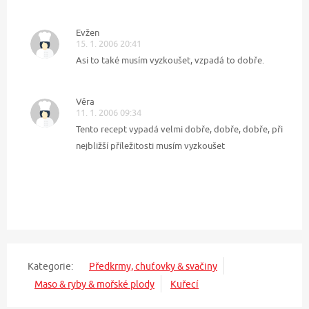
Evžen
15. 1. 2006 20:41
Asi to také musím vyzkoušet, vzpadá to dobře.
Věra
11. 1. 2006 09:34
Tento recept vypadá velmi dobře, dobře, dobře, při
nejbližší příležitosti musím vyzkoušet
Kategorie:
Předkrmy, chuťovky & svačiny
Maso & ryby & mořské plody
Kuřecí