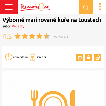
Přihlásit se
Výborné marinované kuře na toustech
autor:
Recepty
4.5
hodnotilo:
2
neuvedeno
střední