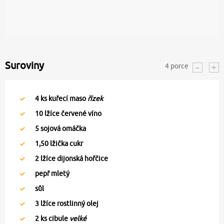
Suroviny
4
porce
4
ks kuřecí maso
řízek
10
lžíce červené víno
5
sojová omáčka
1,50
lžička cukr
2
lžíce dijonská hořčice
pepř mletý
sůl
3
lžíce rostlinný olej
2
ks cibule
velké