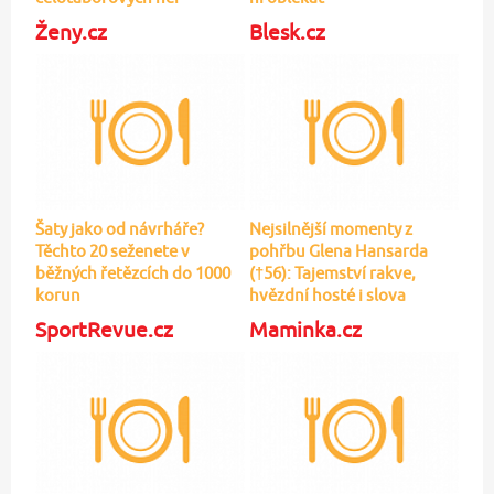
Ženy.cz
Blesk.cz
Šaty jako od návrháře?
Nejsilnější momenty z
Těchto 20 seženete v
pohřbu Glena Hansarda
běžných řetězcích do 1000
(†56): Tajemství rakve,
korun
hvězdní hosté i slova
manželky
SportRevue.cz
Maminka.cz