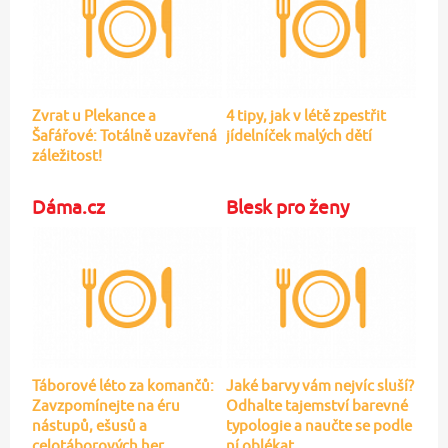
Zvrat u Plekance a
4 tipy, jak v létě zpestřit
Šafářové: Totálně uzavřená
jídelníček malých dětí
záležitost!
Dáma.cz
Blesk pro ženy
Táborové léto za komančů:
Jaké barvy vám nejvíc sluší?
Zavzpomínejte na éru
Odhalte tajemství barevné
nástupů, ešusů a
typologie a naučte se podle
celotáborových her
ní oblékat