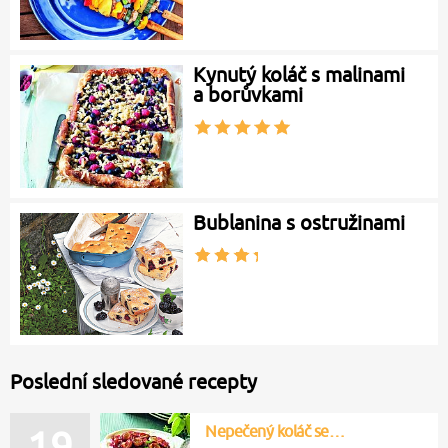
Kynutý koláč s malinami
a borůvkami
Bublanina s ostružinami
Poslední sledované recepty
Nepečený koláč se…
19