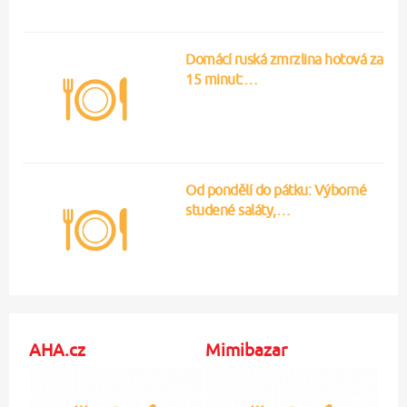
Domácí ruská zmrzlina hotová za
15 minut:…
Od pondělí do pátku: Výborné
studené saláty,…
AHA.cz
Mimibazar