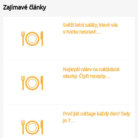
Zajímavé články
Svěží letní saláty, které vás
v horku neunaví:…
Nejlepší nálev na nakládané
okurky: Čtyři recepty…
Proč jíst cottage každý den? Tady
je 7…