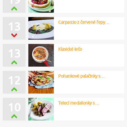
Carpaccio z červené řepy…
13
Klasické lečo
13
Pohankové palačinky s…
12
Telecí medailonky s…
10