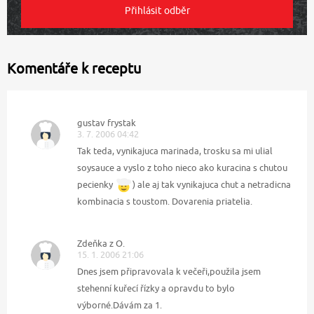
Komentáře k receptu
gustav frystak
3. 7. 2006 04:42
Tak teda, vynikajuca marinada, trosku sa mi ulial
soysauce a vyslo z toho nieco ako kuracina s chutou
pecienky
) ale aj tak vynikajuca chut a netradicna
kombinacia s toustom. Dovarenia priatelia.
Zdeňka z O.
15. 1. 2006 21:06
Dnes jsem připravovala k večeři,použila jsem
stehenní kuřecí řízky a opravdu to bylo
výborné.Dávám za 1.