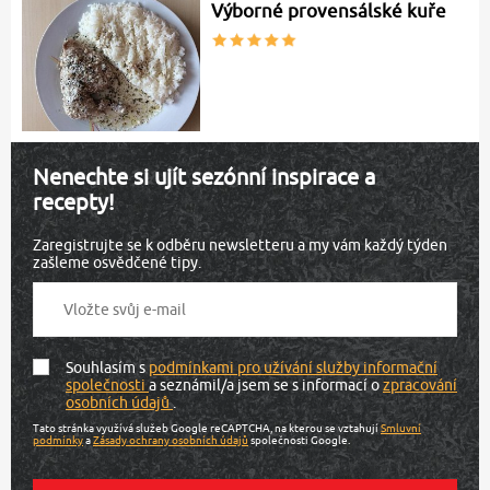
Výborné provensálské kuře
Nenechte si ujít sezónní inspirace a
recepty!
Zaregistrujte se k odběru newsletteru a my vám každý týden
zašleme osvědčené tipy.
Souhlasím s
podmínkami pro užívání služby informační
společnosti
a seznámil/a jsem se s informací o
zpracování
osobních údajů
.
Tato stránka využívá služeb Google reCAPTCHA, na kterou se vztahují
Smluvní
podmínky
a
Zásady ochrany osobních údajů
společnosti Google.