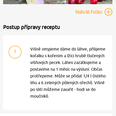
Nahrát
fotku
Postup přípravy receptu
Višně omyjeme dáme do láhve, přilijeme
1
kořalku s kořením a lžíci hrubě tlučených
višňových pecek. Láhev zazátkujeme a
postavíme na 1 měsíc na výsluní. Občas
protřepeme. Může se přidat 1/4 l čistého
lihu a 6 zelených půlených ořechů. Višně
po slití můžeme zavařit - hodí se do
moučníků.