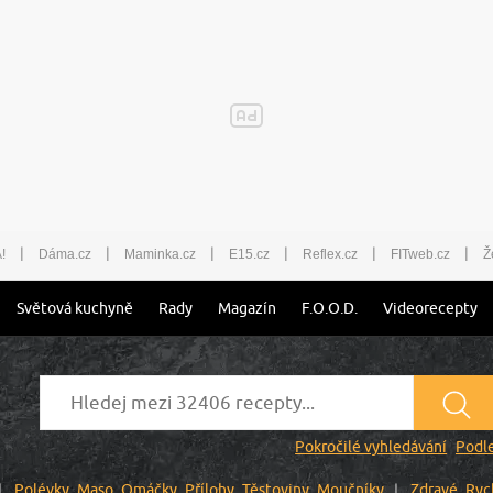
|
|
|
|
|
|
!
Dáma.cz
Maminka.cz
E15.cz
Reflex.cz
FITweb.cz
Ž
Světová kuchyně
Rady
Magazín
F.O.O.D.
Videorecepty
Pokročilé vyhledávání
Podle
Polévky
Maso
Omáčky
Přílohy
Těstoviny
Moučníky
Zdravé
Ryc