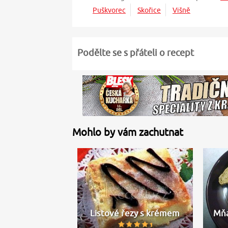
Puškvorec
Skořice
Višně
Podělte se s přáteli o recept
Mohlo by vám zachutnat
Listové řezy s krémem
Mňa