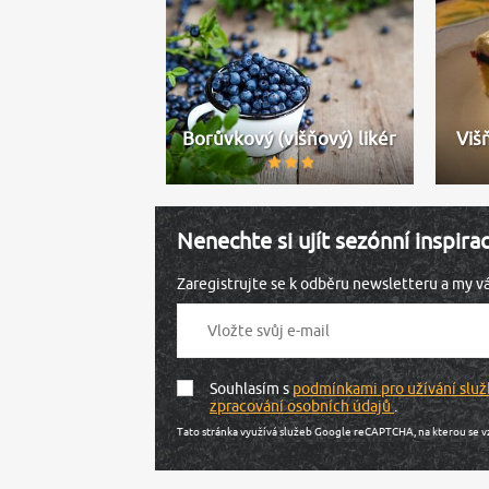
Borůvkový (višňový) likér
Viš
Nenechte si ujít sezónní inspira
Zaregistrujte se k odběru newsletteru a my 
Souhlasím s
podmínkami pro užívání služ
zpracování osobních údajů
.
Tato stránka využívá služeb Google reCAPTCHA, na kterou se v