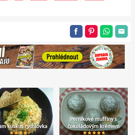
Perníkové muffiny s
m kuskus rychlovka
čokoládovým krémem