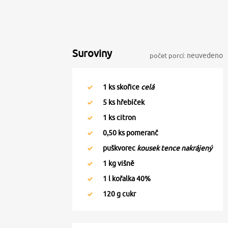
Suroviny
počet porcí:
neuvedeno
1
ks skořice
celá
5
ks hřebíček
1
ks citron
0,50
ks pomeranč
puškvorec
kousek tence nakrájený
1
kg višně
1
l kořalka 40%
120
g cukr