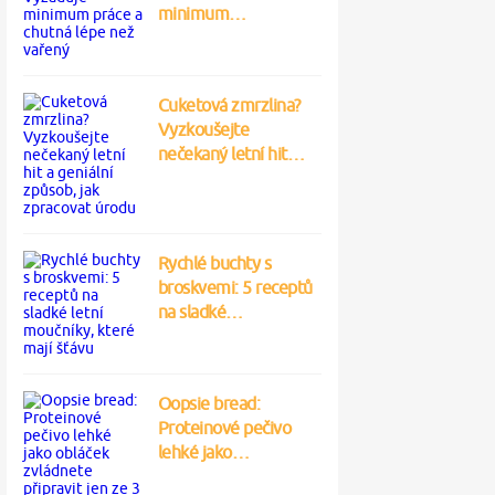
minimum…
Cuketová zmrzlina?
Vyzkoušejte
nečekaný letní hit…
Rychlé buchty s
broskvemi: 5 receptů
na sladké…
Oopsie bread:
Proteinové pečivo
lehké jako…