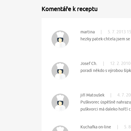
Komentáře k receptu
|
5. 7. 2013 1
martina
hezky patek-chtela jsem se 
|
12. 2. 2010
Josef Ch.
poradí někdo s výrobou šípk
|
4. 7. 2
jiří Matoušek
Puškvorec úspěšně nahrazuj
puškvorci má daleko hořčí c
|
5. 
Kuchařka on-line