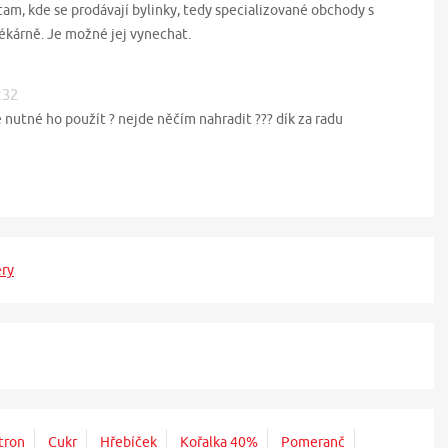
am, kde se prodávají bylinky, tedy specializované obchody s
ékárně. Je možné jej vynechat.
:32
 nutné ho použít ? nejde něčím nahradit ??? dík za radu
éry
tron
Cukr
Hřebíček
Kořalka 40%
Pomeranč