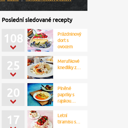
Poslední sledované recepty
Prázdninový
108
dort s
ovocem
Meruňkové
25
knedlíky z…
Plněné
20
papriky s
rajskou…
Letní
17
tiramisu s…