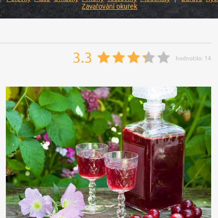
Zavařování okurek
3.3
hodnotilo:
14