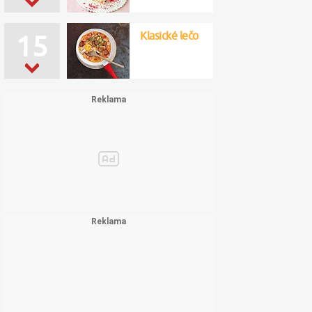
Klasické lečo
15