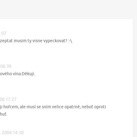
5:07
zeptat musim ty visne vypeckovat? :-\
 06:39
ového vína.Děkuji.
006 17:27
i hořcem, ale musí se sním velice opatrně, neboť oproti
huť.
8. 2004 14:30