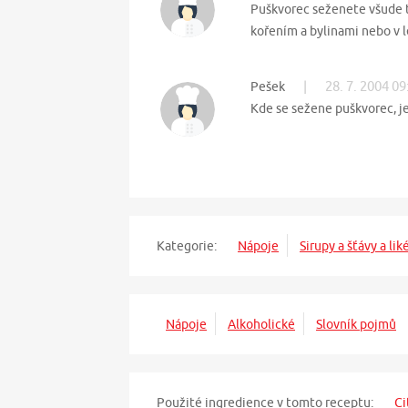
Puškvorec seženete všude t
kořením a bylinami nebo v l
|
28. 7. 2004 09
Pešek
Kde se sežene puškvorec, je
Kategorie:
Nápoje
Sirupy a šťávy a lik
Nápoje
Alkoholické
Slovník pojmů
Použité ingredience v tomto receptu:
Ci