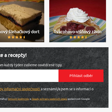
ňový šlehačkový dort
Tvarohovo-višňový závin
ce a recepty!
vám každý týden zašleme osvědčené tipy.
by informační společnosti
a seznámil/a jsem se s informací o
ztahují
Smluvní podmínky
a
Zásady ochrany osobních údajů
společnosti Google.