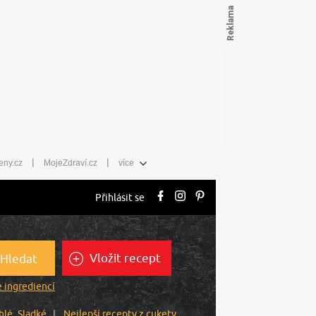
|
|
eny.cz
MojeZdraví.cz
více
Přihlásit se
Vložit recept
Hledat
 ingrediencí
hlé
Sladké
Nejlepší recepty z cukety