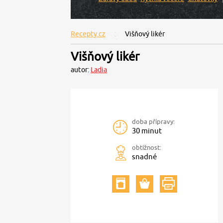
Recepty.cz
Višňový likér
Višňový likér
autor:
Ladia
doba přípravy:
30 minut
obtížnost:
snadné