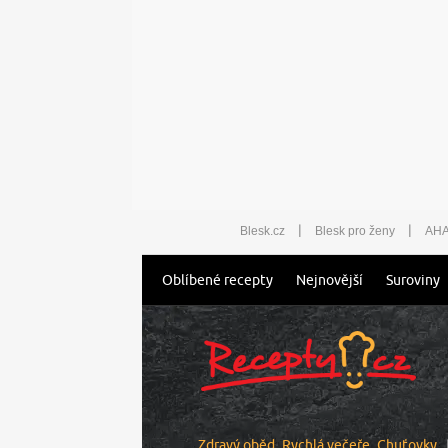
|
|
Blesk.cz
Blesk pro ženy
AHA
Oblíbené recepty
Nejnovější
Suroviny
Zdravý oběd
Rychlá večeře
Chuťovky