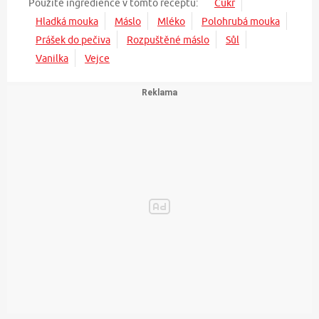
Použité ingredience v tomto receptu:
Cukr
Hladká mouka
Máslo
Mléko
Polohrubá mouka
Prášek do pečiva
Rozpuštěné máslo
Sůl
Vanilka
Vejce