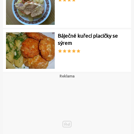
Báječné kuřecí placičky se
sýrem