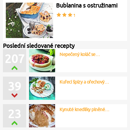
Bublanina s ostružinami
Poslední sledované recepty
Nepečený koláč se…
207
Kuřecí špízy a ořechový…
39
Kynuté knedlíky plněné…
23