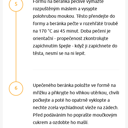
Formu na beránka pečlivě vymažte
5
rozpuštěným máslem a vysypte
polohrubou moukou. Těsto přendejte do
formy a beránka pečte v rozehřáté troubě
na 170 °C asi 45 minut. Doba pečení je
orientační - propečenost zkontrolujte
zapíchnutím špejle - když ji zapíchnete do
těsta, nesmí se na ni lepit.
Upečeného beránka položte ve formě na
6
mřížku a přikryjte ho vlhkou utěrkou, chvíli
počkejte a poté ho opatrně vyklopte a
nechte zcela vychladnout vleže na zádech.
Před podáváním ho poprašte moučkovým
cukrem a ozdobte ho mašlí.