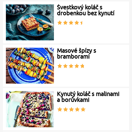
Švestkový koláč s
drobenkou bez kynutí
Masové špízy s
bramborami
Kynutý koláč s malinami
a borůvkami