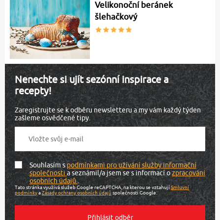
Velikonoční beránek
šlehačkový
Nenechte si ujít sezónní inspirace a
recepty!
Zaregistrujte se k odběru newsletteru a my vám každý týden
zašleme osvědčené tipy.
Souhlasím s
podmínkami pro užívání služby informační
společnosti
a seznámil/a jsem se s informací o
zpracování
osobních údajů
.
Tato stránka využívá služeb Google reCAPTCHA, na kterou se vztahují
Smluvní
podmínky
a
Zásady ochrany osobních údajů
společnosti Google.