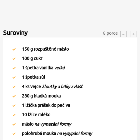
Suroviny
8
porce
150
g rozpuštěné máslo
100
g cukr
1
špetka vanilka
velká
1
špetka sůl
4
ks vejce
žloutky a bílky zvlášť
280
g hladká mouka
1
lžička prášek do pečiva
10
lžíce mléko
máslo
na vymazání formy
polohrubá mouka
na vysypání formy