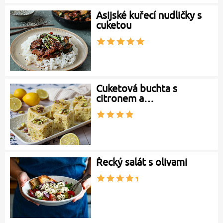
Asijské kuřecí nudličky s
cuketou
Cuketová buchta s
citronem a…
Řecký salát s olivami