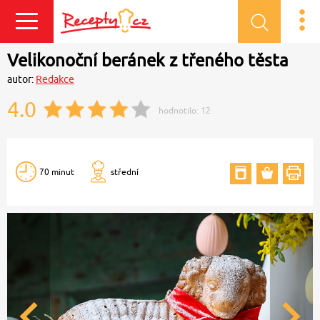
Přihlásit se
Velikonoční beránek z třeného těsta
autor:
Redakce
4.0
hodnotilo:
12
70 minut
střední