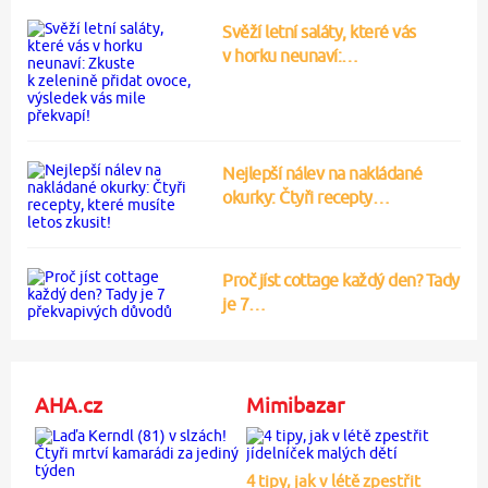
Svěží letní saláty, které vás
v horku neunaví:…
Nejlepší nálev na nakládané
okurky: Čtyři recepty…
Proč jíst cottage každý den? Tady
je 7…
AHA.cz
Mimibazar
4 tipy, jak v létě zpestřit