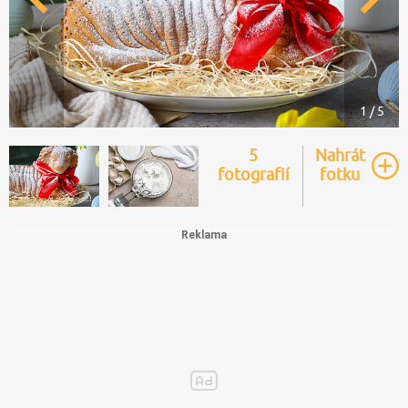
1 / 5
5
Nahrát
fotografií
fotku