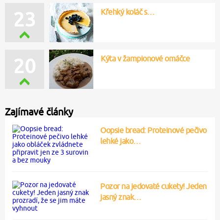
Křehký koláč s…
23
Kýta v žampionové omáčce
20
Zajímavé články
Oopsie bread: Proteinové pečivo
lehké jako…
Pozor na jedovaté cukety! Jeden
jasný znak…