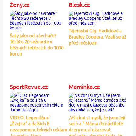
Ženy.cz
Blesk.cz
Tajemství Gigi Hadidové a
Šaty jako od návrháře?
Bradley Coopera: Vzali se už
Těchto 20 seženete v
před měsícem
běžných řetězcích do 1000
korun
SportRevue.cz
Maminka.cz
VIDEO: Legendární
„Všichni si myslí, že jsem její
„Žvejka“ a dalších 8
sestra.“ Máma čtrnáctileté
nezapomenutelných reklam
dcery musí ukazovat
Jaromíra Jágra
občanku, aby dokázala, že