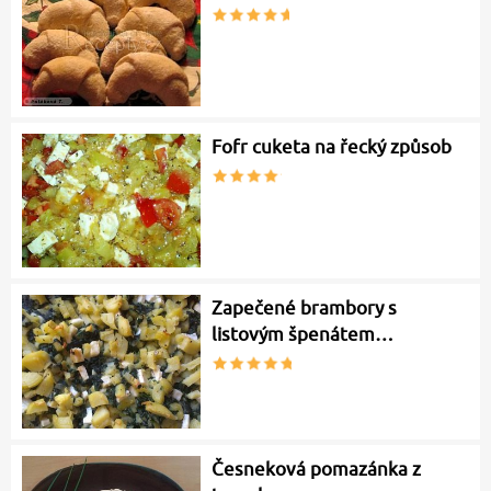
Fofr cuketa na řecký způsob
Zapečené brambory s
listovým špenátem…
Česneková pomazánka z