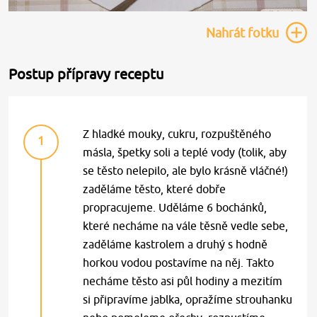
Nahrát
fotku
Postup přípravy receptu
Z hladké mouky, cukru, rozpuštěného
1
másla, špetky soli a teplé vody (tolik, aby
se těsto nelepilo, ale bylo krásně vláčné!)
zaděláme těsto, které dobře
propracujeme. Uděláme 6 bochánků,
které necháme na vále těsně vedle sebe,
zaděláme kastrolem a druhý s hodně
horkou vodou postavíme na něj. Takto
necháme těsto asi půl hodiny a mezitím
si připravíme jablka, opražíme strouhanku