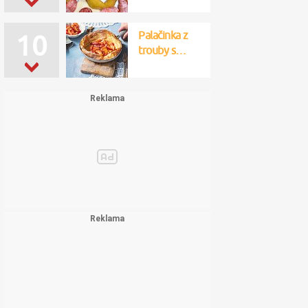
Palačinka z
10
trouby s…