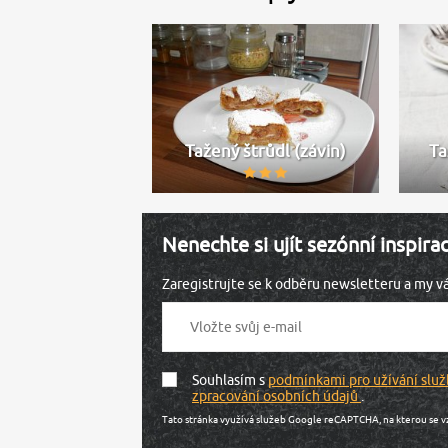
Tažený štrůdl (závin)
Ta
Nenechte si ujít sezónní inspira
Zaregistrujte se k odběru newsletteru a my 
Souhlasím s
podmínkami pro užívání služ
zpracování osobních údajů
.
Tato stránka využívá služeb Google reCAPTCHA, na kterou se v