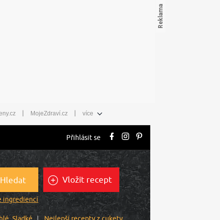
|
|
eny.cz
MojeZdraví.cz
více
Přihlásit se
Vložit recept
Hledat
 ingrediencí
hlé
Sladké
Nejlepší recepty z cukety