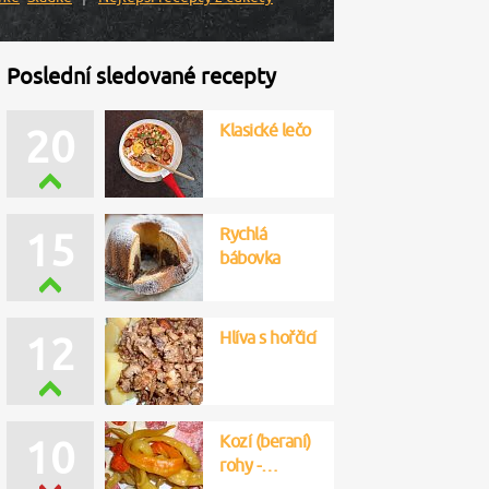
Poslední sledované recepty
Klasické lečo
20
Rychlá
15
bábovka
Hlíva s hořčicí
12
Kozí (beraní)
10
rohy -…