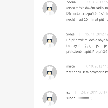
|
23. 3. 2013 15
Zdena
Místo másla dávám sádlo, ne
lžíci octa a rozpuštěné sádl
nechám asi 20 min až půl h
|
15. 11. 2012 1
Sonja
Při přípravě mi došla obyč 
to taky dobrý ;-) jen jsem je
přeložené napůl. Pro příště j
|
7. 10. 2012 11
mirča
z receptu jsem nevyčetla k
|
24. 9. 2011 08:17
a.v
super !!!!!!!!!!!!!! :-)