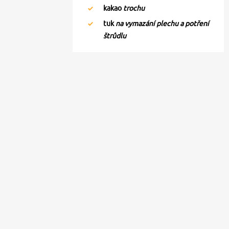
kakao
trochu
tuk
na vymazání plechu a potření
štrůdlu