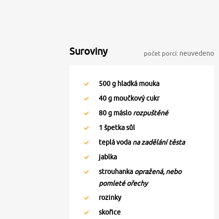
Suroviny
počet porcí:
neuvedeno
500
g hladká mouka
40
g moučkový cukr
80
g máslo
rozpuštěné
1
špetka sůl
teplá voda
na zadělání těsta
jablka
strouhanka
opražená, nebo
pomleté ořechy
rozinky
skořice