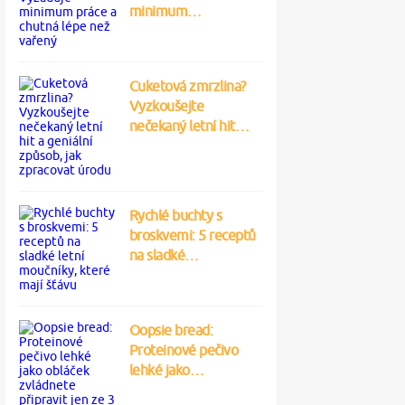
minimum…
Cuketová zmrzlina?
Vyzkoušejte
nečekaný letní hit…
Rychlé buchty s
broskvemi: 5 receptů
na sladké…
Oopsie bread:
Proteinové pečivo
lehké jako…