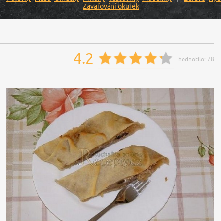
Zavařování okurek
4.2
hodnotilo:
78