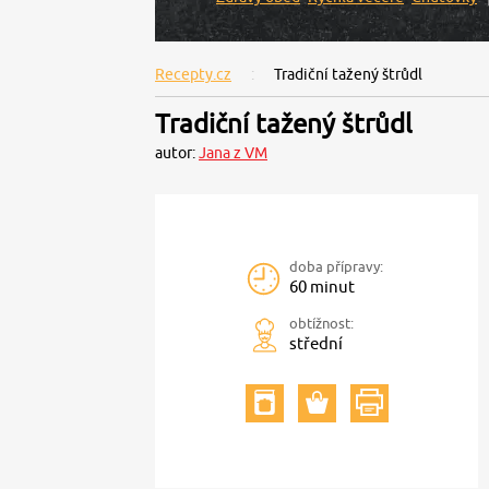
Recepty.cz
Tradiční tažený štrůdl
Tradiční tažený štrůdl
autor:
Jana z VM
doba přípravy:
60 minut
obtížnost:
střední