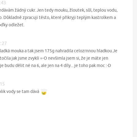
:43
dávám žádný cukr. Jen tedy mouku, žloutek, sůl, teplou vodu,
o. Důkladně zpracuji těsto, které přikryji teplým kastrolkem a
oďky odležet.
2:27
hladká mouka a tak jsem 175g nahradila celozrnnou hladkou.Je
 točila jak jsme zvyklí =-O nevšimla jsem si, že je máte jen
e budu dělit né na 6, ale jen na 4 díly... je toho pak moc :-D
:15
olik vody se tam dává