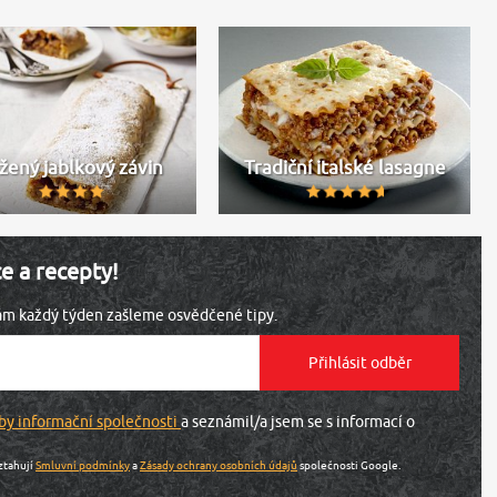
žený jablkový závin
Tradiční italské lasagne
ce a recepty!
vám každý týden zašleme osvědčené tipy.
by informační společnosti
a seznámil/a jsem se s informací o
ztahují
Smluvní podmínky
a
Zásady ochrany osobních údajů
společnosti Google.