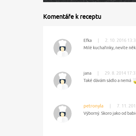
Komentáře k receptu
|
2. 10. 2016 13:
Efka
Milé kuchařinky, nevíte něk
|
29. 8. 2014 17:3
jana
Také dávám sádlo a nemá
petronyla
|
7. 11. 20
Výborný. Skoro jako od babič