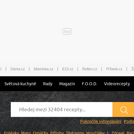
|
|
|
|
|
|
!
Dáma.cz
Maminka.cz
E15.cz
Reflex.cz
FITweb.cz
Ž
Světová kuchyně
Rady
Magazín
F.O.O.D.
Videorecepty
Pokročilé vyhledávání
Podle
Polévky
Maso
Omáčky
Přílohy
Těstoviny
Moučníky
Zdravé
Ryc