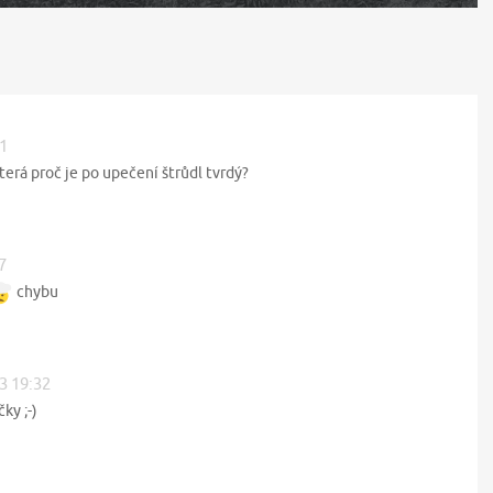
31
terá proč je po upečení štrůdl tvrdý?
7
chybu
13 19:32
ky ;-)