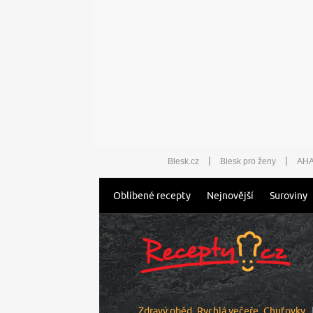
|
|
Blesk.cz
Blesk pro ženy
AHA
Oblíbené recepty
Nejnovější
Suroviny
Zdravý oběd
Rychlá večeře
Chuťovky