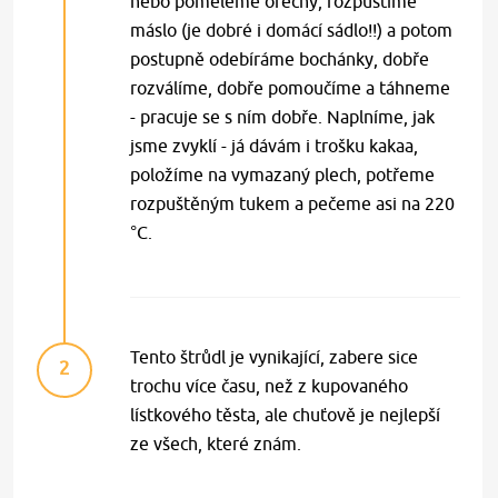
nebo pomeleme ořechy, rozpustíme
máslo (je dobré i domácí sádlo!!) a potom
postupně odebíráme bochánky, dobře
rozválíme, dobře pomoučíme a táhneme
- pracuje se s ním dobře. Naplníme, jak
jsme zvyklí - já dávám i trošku kakaa,
položíme na vymazaný plech, potřeme
rozpuštěným tukem a pečeme asi na 220
°C.
Tento štrůdl je vynikající, zabere sice
2
trochu více času, než z kupovaného
lístkového těsta, ale chuťově je nejlepší
ze všech, které znám.