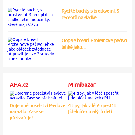
Rychlé buchty s broskvemi: 5
receptů na sladké…
Oopsie bread: Proteinové pečivo
lehké jako…
AHA.cz
Mimibazar
Dojemné poselství Pavlové
4 tipy, jak v létě zpestřit
narazilo: Zase se
jídelníček malých dětí
přetvařuje!