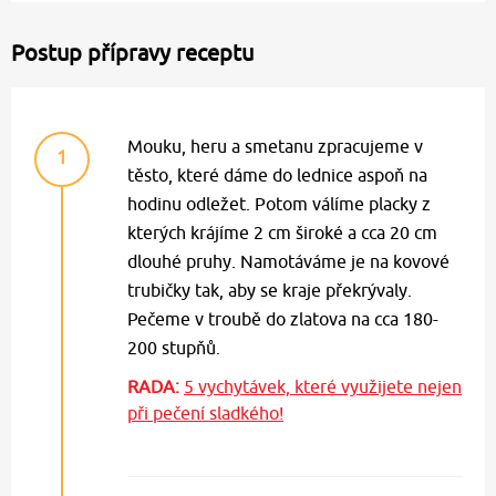
Postup přípravy receptu
Mouku, heru a smetanu zpracujeme v
1
těsto, které dáme do lednice aspoň na
hodinu odležet. Potom válíme placky z
kterých krájíme 2 cm široké a cca 20 cm
dlouhé pruhy. Namotáváme je na kovové
trubičky tak, aby se kraje překrývaly.
Pečeme v troubě do zlatova na cca 180-
200 stupňů.
RADA:
5 vychytávek, které využijete nejen
při pečení sladkého!