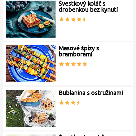
Švestkový koláč s
drobenkou bez kynutí
Masové špízy s
bramborami
Bublanina s ostružinami