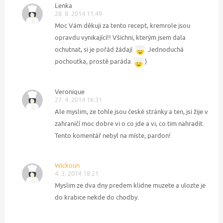
Lenka
28. 8. 2014 11:49
Moc Vám děkuji za tento recept, kremrole jsou
opravdu vynikající!! Všichni, kterým jsem dala
ochutnat, si je pořád žádají
Jednoduchá
pochoutka, prostě paráda
)
Veronique
27. 4. 2014 16:31
Ale myslim, ze tohle jsou české stránky a ten, jsi žije v
zahraničí moc dobre vi o co jde a vi, co tim nahradit.
Tento komentář nebyl na míste, pardon!
Wickoun
4. 3. 2014 18:21
Myslim ze dva dny predem klidne muzete a ulozte je
do krabice nekde do chodby.