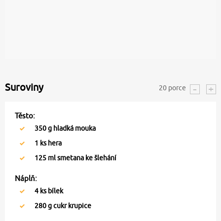
Suroviny
20
porce
Těsto:
350
g hladká mouka
1
ks hera
125
ml smetana ke šlehání
Náplň:
4
ks bílek
280
g cukr krupice