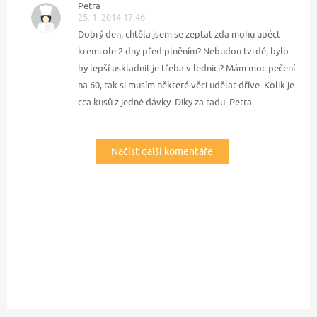
Petra
25. 1. 2014 17:46
Dobrý den, chtěla jsem se zeptat zda mohu upéct
kremrole 2 dny před plněním? Nebudou tvrdé, bylo
by lepší uskladnit je třeba v lednici? Mám moc pečení
na 60, tak si musím některé věci udělat dříve. Kolik je
cca kusů z jedné dávky. Díky za radu. Petra
Načíst další komentáře