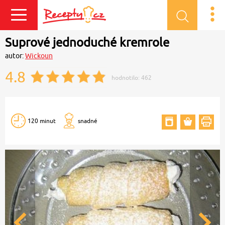
Přihlásit se
Suprové jednoduché kremrole
autor:
Wickoun
4.8
hodnotilo:
462
120 minut
snadné