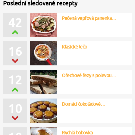
Poslední sledované recepty
Pečená vepřová panenka…
42
Klasické lečo
16
Ořechové řezy s polevou…
12
Domácí čokoládové…
10
Rychlá bábovka