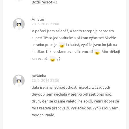
Božííí recept <3
Amatér
20. 6. 2015 23:00
V pečení jsem zelenáč, a tento recept je naprosto
super! Těsto jednoduché a přitom výborné! Skvěle
se sním pracuje
i chutná, využila jsem ho jak na
sladkou tak na slanou verzi kremrolí
Moc děkuji
za recept.
;-)
pošánka
26. 9. 2014 21:30
dala jsem na jednoduchost receptu. z casovych
duvodu jsem nechala v lednici odlezet pres noc.
druhy den se krasne valelo, nelepilo, velmi dobre se
mi s testem pracovalo. vysledek byl vynikajici. vsem
moc chutnalo.