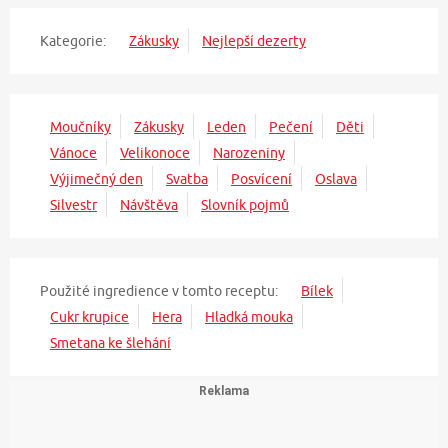
Kategorie:
Zákusky
Nejlepší dezerty
Moučníky
Zákusky
Leden
Pečení
Děti
Vánoce
Velikonoce
Narozeniny
Výjimečný den
Svatba
Posvícení
Oslava
Silvestr
Návštěva
Slovník pojmů
Použité ingredience v tomto receptu:
Bílek
Cukr krupice
Hera
Hladká mouka
Smetana ke šlehání