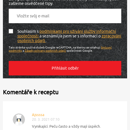
zašleme osvědčené tipy.
Souhlasím s
podmínkami pro užívání služby informační
společnosti
a seznámil/a jsem se s informací o
zpracování
osobních údajů
.
Tato stránka využívá služeb Google reCAPTCHA, na kterou se vztahují
Smluvní
podmínky
a
Zásady ochrany osobních údajů
společnosti Google.
Komentáře k receptu
Ajssssa
20. 3. 2021 07:10
Vynikající. Peču často a vždy mají úspěch.