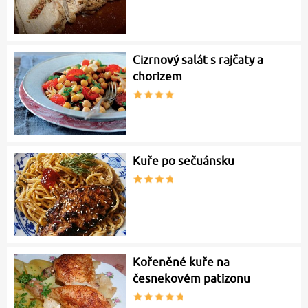
Cizrnový salát s rajčaty a
chorizem
Kuře po sečuánsku
Kořeněné kuře na
česnekovém patizonu