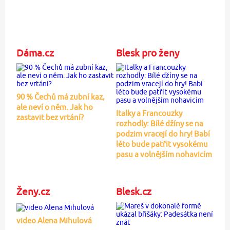
Dáma.cz
Blesk pro ženy
90 % Čechů má zubní kaz,
ale neví o něm. Jak ho
Italky a Francouzky
zastavit bez vrtání?
rozhodly: Bílé džíny se na
podzim vracejí do hry! Babí
léto bude patřit vysokému
pasu a volnějším nohavicím
Ženy.cz
Blesk.cz
video Alena Mihulová