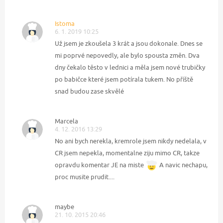
Istoma
6. 1. 2019 10:25
Už jsem je zkoušela 3 krát a jsou dokonale. Dnes se
mi poprvé nepovedly, ale bylo spousta změn. Dva
dny čekalo těsto v lednici a měla jsem nové trubičky
po babičce které jsem potírala tukem. No příště
snad budou zase skvělé
Marcela
4. 12. 2016 13:29
No ani bych nerekla, kremrole jsem nikdy nedelala, v
CR jsem nepekla, momentalne ziju mimo CR, takze
opravdu komentar JE na miste
A navic nechapu,
proc musite prudit....
maybe
21. 10. 2015 20:46