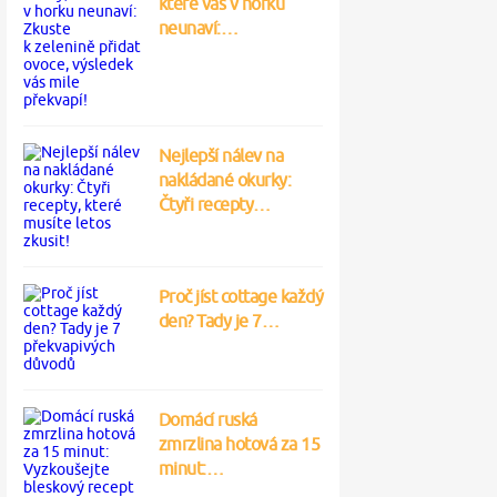
které vás v horku
neunaví:…
Nejlepší nálev na
nakládané okurky:
Čtyři recepty…
Proč jíst cottage každý
den? Tady je 7…
Domácí ruská
zmrzlina hotová za 15
minut:…