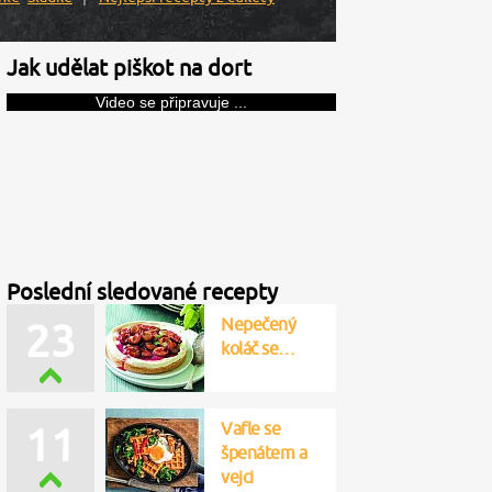
Jak udělat piškot na dort
Video se připravuje ...
Poslední sledované recepty
Nepečený
23
koláč se…
Vafle se
11
špenátem a
vejci