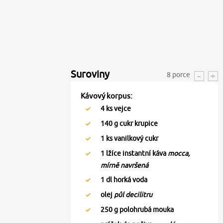
Suroviny
8
porce
Kávový korpus:
4
ks vejce
140
g cukr krupice
1
ks vanilkový cukr
1
lžíce instantní káva
mocca,
mírně navršená
1
dl horká voda
olej
půl decilitru
250
g polohrubá mouka