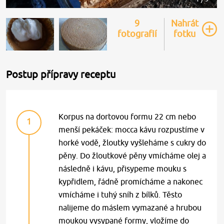
9
Nahrát
fotografií
fotku
Postup přípravy receptu
Korpus na dortovou formu 22 cm nebo
1
menší pekáček: mocca kávu rozpustíme v
horké vodě, žloutky vyšleháme s cukry do
pěny. Do žloutkové pěny vmícháme olej a
následně i kávu, přisypeme mouku s
kypřidlem, řádně promícháme a nakonec
vmícháme i tuhý sníh z bílků. Těsto
nalijeme do máslem vymazané a hrubou
moukou vysypané formy, vložíme do