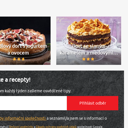
lový dort s jogurtem
Dort se slaným
a ovocem
karamelem a medovými…
ce a recepty!
vám každý týden zašleme osvědčené tipy.
by informační společnosti
a seznámil/a jsem se s informací o
ztahují
Smluvní podmínky
a
Zásady ochrany osobních údajů
společnosti Google.