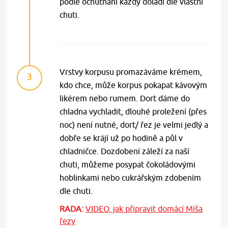
podle ochutnání každý doladí dle vlastní
chuti.
Vrstvy korpusu promazáváme krémem,
3
kdo chce, může korpus pokapat kávovým
likérem nebo rumem. Dort dáme do
chladna vychladit, dlouhé proležení (přes
noc) není nutné, dort/ řez je velmi jedlý a
dobře se krájí už po hodině a půl v
chladničce. Dozdobení záleží za naší
chuti, můžeme posypat čokoládovými
hoblinkami nebo cukrářským zdobením
dle chuti.
RADA:
VIDEO, jak připravit domácí Míša
řezy