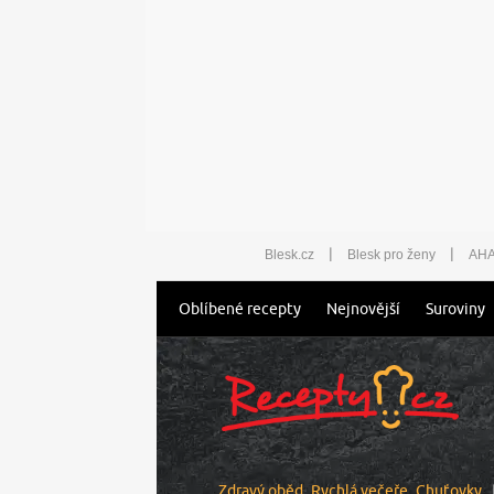
|
|
Blesk.cz
Blesk pro ženy
AHA
Oblíbené recepty
Nejnovější
Suroviny
Zdravý oběd
Rychlá večeře
Chuťovky