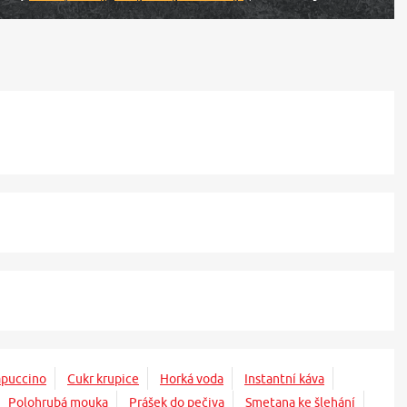
puccino
Cukr krupice
Horká voda
Instantní káva
Polohrubá mouka
Prášek do pečiva
Smetana ke šlehání