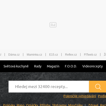
|
|
|
|
|
|
!
Dáma.cz
Maminka.cz
E15.cz
Reflex.cz
FITweb.cz
Ž
Světová kuchyně
Rady
Magazín
F.O.O.D.
Videorecepty
Pokročilé vyhledávání
Podle
Polévky
Maso
Omáčky
Přílohy
Těstoviny
Moučníky
Zdravé
Ryc