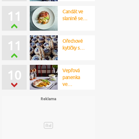
Candát ve
11
slanině se…
Ořechové
11
kytičky s…
Vepřová
10
panenka
ve…