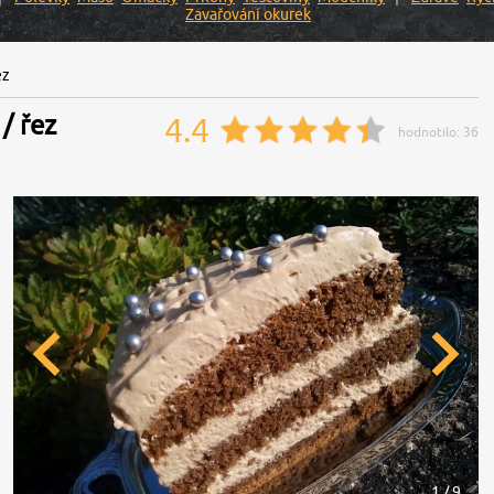
Zavařování okurek
ez
/ řez
4.4
hodnotilo:
36
1 / 9