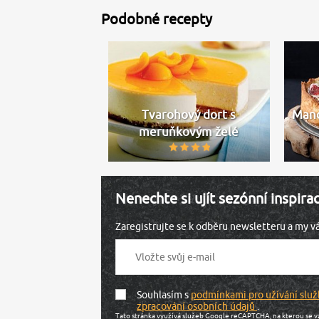
Podobné recepty
Tvarohový dort s
Mand
meruňkovým želé
Nenechte si ujít sezónní inspira
Zaregistrujte se k odběru newsletteru a my 
Souhlasím s
podmínkami pro užívání služ
zpracování osobních údajů
.
Tato stránka využívá služeb Google reCAPTCHA, na kterou se v