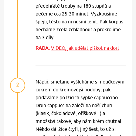
předehřáté trouby na 180 stupňů a
pečeme cca 25-30 minut. Vyzkoušíme
špejlí, těsto na ni nesmí lepit. Pak korpus
necháme zcela zchladnout a prokrojíme
na 3 díly.
RADA:
VIDEO, jak udělat piškot na dort
Náplň: smetanu vyšleháme s moučkovým
2
cukrem do krémovější podoby, pak
přidáváme po lžících sypké cappuccino.
Druh cappuccina záleží na naší chuti
(klasik, čokoládové, oříškové...) a
množství takové, aby nám krém chutnal.
Někdo dá lžíce čtyři, jiný šest, to už si