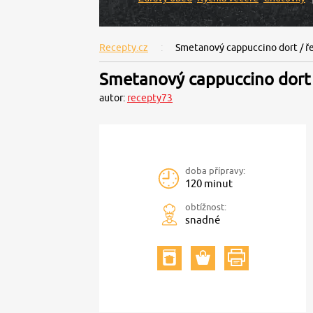
Recepty.cz
Smetanový cappuccino dort / ř
Smetanový cappuccino dort 
autor:
recepty73
doba přípravy:
120 minut
obtížnost:
snadné