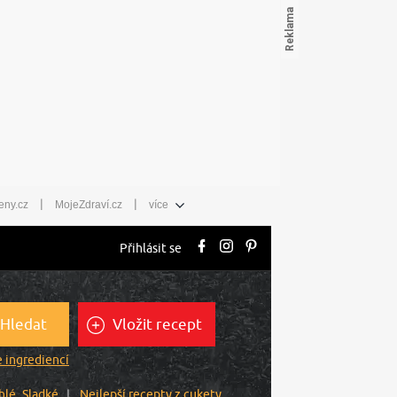
|
|
eny.cz
MojeZdraví.cz
více
Přihlásit se
Hledat
Vložit recept
 ingrediencí
hlé
Sladké
Nejlepší recepty z cukety