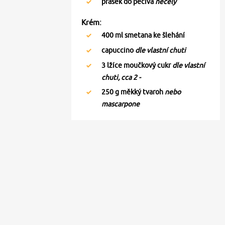
prášek do pečiva
necelý
Krém:
400
ml smetana ke šlehání
capuccino
dle vlastní chuti
3
lžíce moučkový cukr
dle vlastní
chuti, cca 2 -
250
g měkký tvaroh
nebo
mascarpone